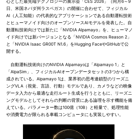
心とした最先端テクノロジーの展示会「CES 2026」（同月6～9
日、米国ネバダ州ラスベガス）の開催に合わせて、フィジカル
AI（人工知能）の代表的なアプリケーションである自動運転技術
とヒューマノイド向けのオープンソースAIモデルを発表した。自
動運転技術向けでは新たに「NVIDIA Alpamayo」を、ヒューマノ
イド向けでは新バージョンとなる「NVIDIA Cosmos Reason 2」
と「NVIDIA Isaac GR00T N1.6」をHugging FaceやGitHubで公
開する。
自動運転技術向けのNVIDIA Alpamayoは「Alpamayo 1」と
「AlpaSim」、フィジカルAIオープンデータセットの3つから構
成されている。Alpamayo 1は、業界初の思考連鎖型のリーズニ
ングVLA（視覚、言語、行動）モデルであり、カメラなどの映像
データ入力から最適な走行ルート生成を行うとともに、リーズニ
ングモデルとしてそれらの判断の背景にある論理を示す機能を備
えている。パラメーター数は100億（10B）と軽量で、処理性能
や消費電力が限られる車載コンピュータにも実装しやすい。