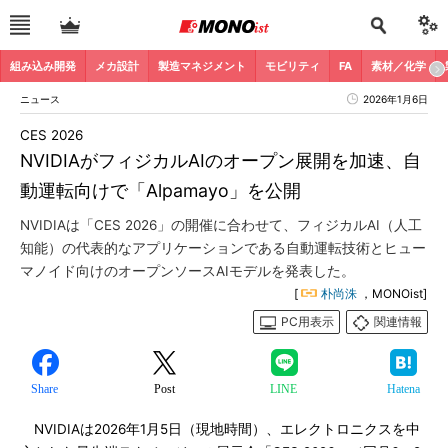
組み込み開発
メカ設計
製造マネジメント
モビリティ
FA
素材／化学
ニュース
2026年1月6日
CES 2026
NVIDIAがフィジカルAIのオープン展開を加速、自
動運転向けで「Alpamayo」を公開
NVIDIAは「CES 2026」の開催に合わせて、フィジカルAI（人工
知能）の代表的なアプリケーションである自動運転技術とヒュー
マノイド向けのオープンソースAIモデルを発表した。
[
朴尚洙
，MONOist]
PC用表示
関連情報
Share
Post
LINE
Hatena
NVIDIAは2026年1月5日（現地時間）、エレクトロニクスを中