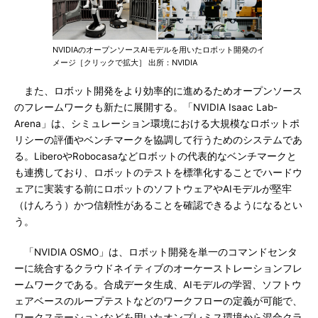
NVIDIAのオープンソースAIモデルを用いたロボット開発のイ
メージ［クリックで拡大］ 出所：NVIDIA
また、ロボット開発をより効率的に進めるためオープンソース
のフレームワークも新たに展開する。「NVIDIA Isaac Lab-
Arena」は、シミュレーション環境における大規模なロボットポ
リシーの評価やベンチマークを協調して行うためのシステムであ
る。LiberoやRobocasaなどロボットの代表的なベンチマークと
も連携しており、ロボットのテストを標準化することでハードウ
ェアに実装する前にロボットのソフトウェアやAIモデルが堅牢
（けんろう）かつ信頼性があることを確認できるようになるとい
う。
「NVIDIA OSMO」は、ロボット開発を単一のコマンドセンタ
ーに統合するクラウドネイティブのオーケーストレーションフレ
ームワークである。合成データ生成、AIモデルの学習、ソフトウ
ェアベースのループテストなどのワークフローの定義が可能で、
ワークステーションなどを用いたオンプレミス環境から混合クラ