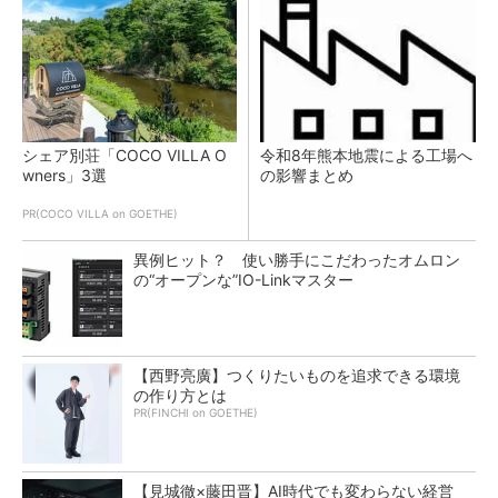
シェア別荘「COCO VILLA O
令和8年熊本地震による工場へ
wners」3選
の影響まとめ
PR(COCO VILLA on GOETHE)
異例ヒット？ 使い勝手にこだわったオムロン
の“オープンな”IO-Linkマスター
【西野亮廣】つくりたいものを追求できる環境
の作り方とは
PR(FINCHI on GOETHE)
【見城徹×藤田晋】AI時代でも変わらない経営