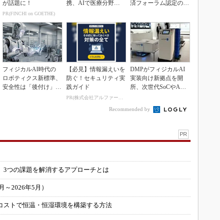
が話題に！
携、AIで医療分野支
済フォーラム認定の先
援へ
進工場に選出
PR(FINCHI on GOETHE)
フィジカルAI時代の
【必見】情報漏えいを
DMPがフィジカルAI
ロボティクス新標準、
防ぐ！セキュリティ実
実装向け新拠点を開
安全性は「後付け」で
践ガイド
所、次世代SoCやAM
なく「設計の核心」
Rデモを披露
PR(株式会社アルファーテクノ)
Recommended by
PR
」
 3つの課題を解消するアプローチとは
～2026年5月）
コストで恒温・恒湿環境を構築する方法