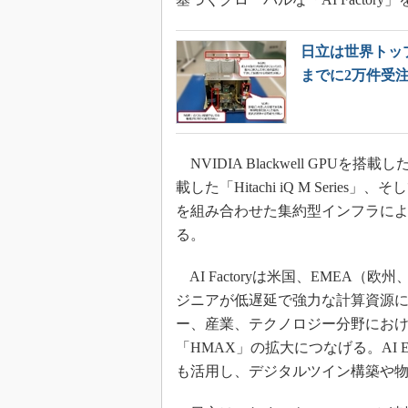
日立は世界トップ
までに2万件受
NVIDIA Blackwell GPUを搭載した「Hi
載した「Hitachi iQ M Series」、
を組み合わせた集約型インフラによ
る。
AI Factoryは米国、EMEA
ジニアが低遅延で強力な計算資源
ー、産業、テクノロジー分野におけ
「HMAX」の拡大につなげる。AI Ente
も活用し、デジタルツイン構築や