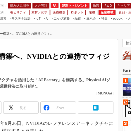
程別：
組み込み開発
メカ設計
製造マネジメント
物流
R＆D
キャリア
FA
業別：
モビリティ
素材／化学
医療機器
ロボット
電機
産業機械
食品・
炭素
サステナ設計
エッジ逆襲
品質
展示会
特集
メ
IoT
AI
ebook
伝承
組み込み開発
CEATEC
読者調査まとめ
編集後記
構築へ、NVIDIAとの連携でフィ...
JIMTOF
保全
メカ設計
つながるクルマ
組込み/エッジ コンピューティング
ス
 AI
製造マネジメント
5G
展＆IoT/5Gソリューション展
VR／AR
FA
構築へ、NVIDIAとの連携でフィジ
IIFES
モビリティ
フィールドサービス
国際ロボット展
素材／化学
FPGA
Fac
ジャパンモビリティショー
組み込み画像技術
ャを活用した「AI Factory」を構築する。Physical AIソ
TECHNO-FRONTIER
課題解決に取り組む。
組み込みモデリング
人テク展
[
MONOist
]
Windows Embedded
スマート工場EXPO
車載ソフト開発
見る
Share
EdgeTech+
ISO26262
日本ものづくりワールド
年9月26日、NVIDIAのレファレンスアーキテクチャに
無償設計ツール
AUTOMOTIVE WORLD
y」を構築すると発表した。