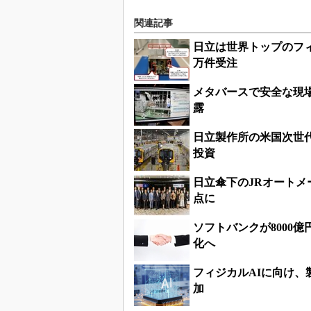
関連記事
日立は世界トップのフィ
万件受注
メタバースで安全な現場
露
日立製作所の米国次世
投資
日立傘下のJRオート
点に
ソフトバンクが8000
化へ
フィジカルAIに向け
加