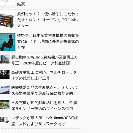
結実
異例ヒット？ 使い勝手にこだわっ
たオムロンの“オープンな”IO-Linkマ
スター
牧野フ、日本産業推進機構の買収提
案に応じず 理由に外国籍投資家の
存在
脱自動車でもDMG森精機が業績再上方
修正、2028年度にピーク利益計画
高硬度材加工に対応、マルチローラタ
イプの鏡面仕上げ工具
医療機器部品の生産拠点へ、オリンパ
ス長野事業場で最新設備に機能集約
三菱電機が知的財産活用を拡大、金属
腐食センサー技術のライセンス供与
マザックが最大加工径910mmのCNC旋
盤、大径および長尺ワーク向け