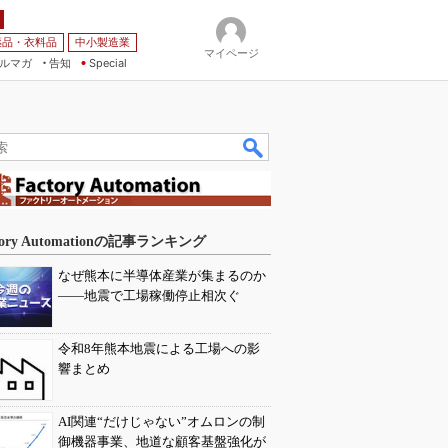
薬品・衣料品
中小製造業
マイページ
ルマガ
告知
Special
tory Automationの記事ランキング
なぜ熊本に半導体産業が集まるのか
――地震で工場稼働停止相次ぐ
令和8年熊本地震による工場への影
響まとめ
AI関連“だけじゃない”オムロンの制
御機器事業、地道な顧客基盤強化が