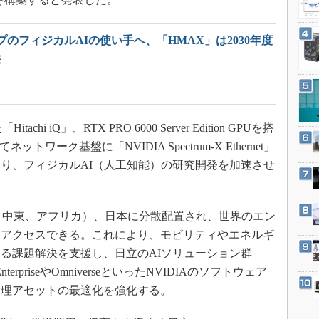
3Dプリンタ
産業オープンネット展
デジタルツインとCAE
のフィジカルAIの使い手へ、「HMAX」は2030年度
S＆OP
注
インダストリー4.0
イノベーション
製造業ビッグデータ
tachi iQ」、RTX PRO 6000 Server Edition GPUを搭
メイドインジャパン
そしてネットワーク基盤に「NVIDIA Spectrum-X Ethernet」
植物工場
り、フィジカルAI（人工知能）の研究開発を加速させ
知財マネジメント
海外生産
（欧州、中東、アフリカ）、日本に分散配置され、世界のエン
グローバル設計・開発
にアクセスできる。これにより、モビリティやエネルギ
制御セキュリティ
る課題解決を支援し、日立のAIソリューション群
新型コロナへの対応
rpriseやOmniverseといったNVIDIAのソフトウェア
物理アセットの最適化を強化する。