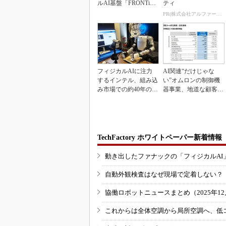
ルAI基盤「FRONTi
ティ
a」が始動
PR(株式会社アルファーテクノ)
フィジカルAIに注力
AI関連“だけじゃな
するインテル、組み込
い”オムロンの制御機
み市場での約40年の実
器事業、地道な顧客基
績を生かせるか
盤強化が結実
TechFactory ホワイトペーパー新着情報
動き出したファナックの「フィジカルAI
自動外観検査はなぜ現場で定着しない？
協働ロボットニュースまとめ（2025年12月
これからは全体空調から局所空調へ、低