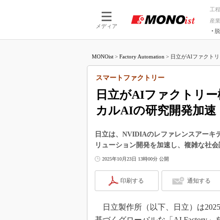
工
産
メディア
脱
つながる技術
AI×技術
MONOist
>
Factory Automation
>
日立がAIファクトリー
つながる工場
AI×設備
つながるサービ
Physical
スマートファクトリー
日立がAIファクトリー
カルAIの研究開発加速
日立は、NVIDIAのレファレンスアーキテクチ
リューション開発を加速し、複雑な社会
2025年10月23日 13時00分 公開
印刷する
通知する
日立製作所（以下、日立）は2025
基づくグローバルな「AI Factor