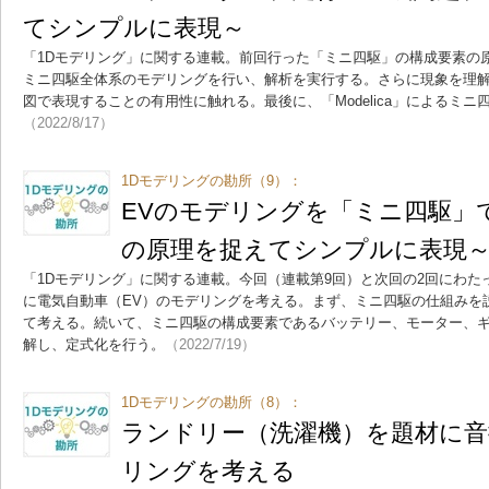
てシンプルに表現～
「1Dモデリング」に関する連載。前回行った「ミニ四駆」の構成要素の
ミニ四駆全体系のモデリングを行い、解析を実行する。さらに現象を理
図で表現することの有用性に触れる。最後に、「Modelica」によるミ
（2022/8/17）
1Dモデリングの勘所（9）：
EVのモデリングを「ミニ四駆」
の原理を捉えてシンプルに表現
「1Dモデリング」に関する連載。今回（連載第9回）と次回の2回にわ
に電気自動車（EV）のモデリングを考える。まず、ミニ四駆の仕組みを
て考える。続いて、ミニ四駆の構成要素であるバッテリー、モーター、
解し、定式化を行う。
（2022/7/19）
1Dモデリングの勘所（8）：
ランドリー（洗濯機）を題材に音
リングを考える