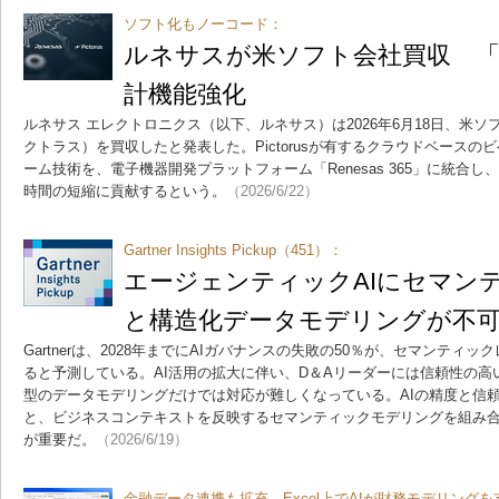
ソフト化もノーコード：
ルネサスが米ソフト会社買収 「Ren
計機能強化
ルネサス エレクトロニクス（以下、ルネサス）は2026年6月18日、米ソフト
クトラス）を買収したと発表した。Pictorusが有するクラウドベース
ーム技術を、電子機器開発プラットフォーム「Renesas 365」に統合
時間の短縮に貢献するという。
（2026/6/22）
Gartner Insights Pickup（451）：
エージェンティックAIにセマン
と構造化データモデリングが不
Gartnerは、2028年までにAIガバナンスの失敗の50％が、セマンテ
ると予測している。AI活用の拡大に伴い、D＆Aリーダーには信頼性の
型のデータモデリングだけでは対応が難しくなっている。AIの精度と信
と、ビジネスコンテキストを反映するセマンティックモデリングを組み合わせ
が重要だ。
（2026/6/19）
金融データ連携も拡充 Excel上でAIが財務モデリングを