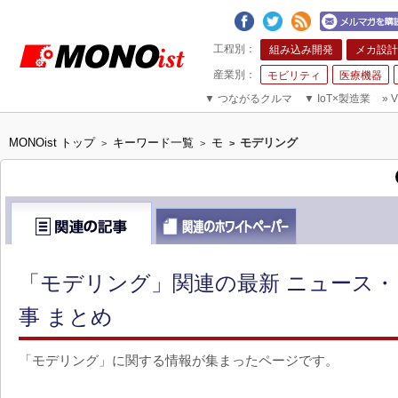
組み込み開発
メカ設計
モビリティ
医療機器
▼
つながるクルマ
▼
IoT×製造業
»
V
MONOist トップ
キーワード一覧
モ
モデリング
>
>
>
「モデリング」関連の最新 ニュース・
事 まとめ
「モデリング」に関する情報が集まったページです。