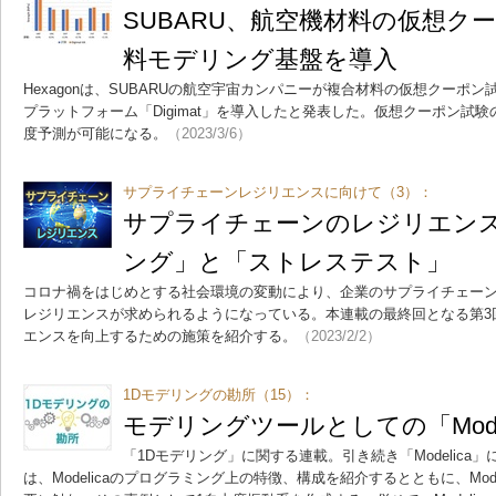
SUBARU、航空機材料の仮想ク
料モデリング基盤を導入
Hexagonは、SUBARUの航空宇宙カンパニーが複合材料の仮想クーポ
プラットフォーム「Digimat」を導入したと発表した。仮想クーポン試
度予測が可能になる。
（2023/3/6）
サプライチェーンレジリエンスに向けて（3）：
サプライチェーンのレジリエン
ング」と「ストレステスト」
コロナ禍をはじめとする社会環境の変動により、企業のサプライチェー
レジリエンスが求められるようになっている。本連載の最終回となる第3
エンスを向上するための施策を紹介する。
（2023/2/2）
1Dモデリングの勘所（15）：
モデリングツールとしての「Mode
「1Dモデリング」に関する連載。引き続き「Modelica
は、Modelicaのプログラミング上の特徴、構成を紹介するとともに、Mod