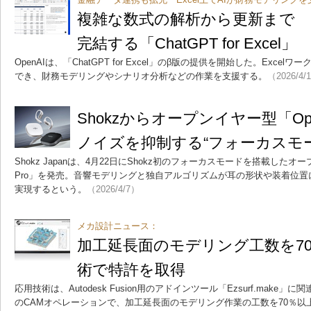
複雑な数式の解析から更新まで Ex
完結する「ChatGPT for Excel」
OpenAIは、「ChatGPT for Excel」のβ版の提供を開始した。Excel
でき、財務モデリングやシナリオ分析などの作業を支援する。
（2026/4/
Shokzからオープンイヤー型「Ope
ノイズを抑制する“フォーカスモ
Shokz Japanは、4月22日にShokz初のフォーカスモードを搭載したオー
Pro」を発売。音響モデリングと独自アルゴリズムが耳の形状や装着位
実現するという。
（2026/4/7）
メカ設計ニュース：
加工延長面のモデリング工数を7
術で特許を取得
応用技術は、Autodesk Fusion用のアドインツール「Ezsurf.mak
のCAMオペレーションで、加工延長面のモデリング作業の工数を70％以