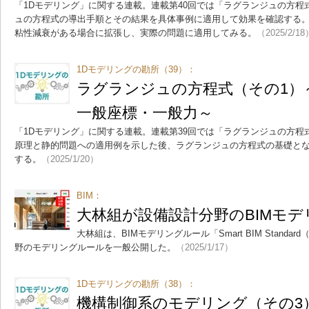
「1Dモデリング」に関する連載。連載第40回では「ラグランジュの方程
ュの方程式の導出手順とその結果を具体事例に適用して効果を確認する
粘性減衰がある場合に拡張し、実際の問題に適用してみる。
（2025/2/18
1Dモデリングの勘所（39）：
ラグランジュの方程式（その1）
一般座標・一般力～
「1Dモデリング」に関する連載。連載第39回では「ラグランジュの方程
原理と静的問題への適用例を示した後、ラグランジュの方程式の基礎と
する。
（2025/1/20）
BIM：
大林組が設備設計分野のBIMモ
大林組は、BIMモデリングルール「Smart BIM Stand
野のモデリングルールを一般公開した。
（2025/1/17）
1Dモデリングの勘所（38）：
機構制御系のモデリング（その3）