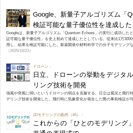
Google、新量子アルゴリズム「Qua
検証可能な量子優位性を達成した
Googleは、新量子アルゴリズム「Quantum Echoes」の実行に成功
証可能な量子優位性」を史上初めて達成したとしている。従来比1万300
用し、結果を検証可能にした。新薬開発や材料科学での分子モデリング
（2025/10/23）
ドローン：
日立、ドローンの挙動をデジタ
リング技術を開発
強風や突風に弱いというドローンの弱点を克服する。日立は風況と飛行
デリング技術を開発した。飛行時に気象変化が発生した際の事前検証が
1Dモデリングの勘所（45）：
これからの「ひとのモデリング」 