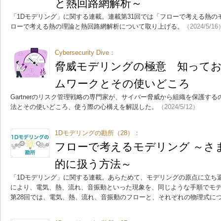
と熱回路網解析～
「1Dモデリング」に関する連載。連載第31回では「フローで考える熱の
ローで考える熱の理論と熱回路網解析について取り上げる。
（2024/5/16
Cybersecurity Dive：
脅威モデリングの極意 知ってお
ムワークとその使いどころ
Gartnerのリスク管理戦略の専門家が、サイバー脅威から組織を保護す
法とその使いどころ、使う際の心構えを解説した。
（2024/5/12）
1Dモデリングの勘所（28）：
フローで考えるモデリング ～さ
的に扱う方法～
「1Dモデリング」に関する連載。あらためて、モデリングの原点に立ち
により、電気、熱、流れ、音振動といった現象を、同じような手順でモ
第28回では、電気、熱、流れ、音振動のフローと、それぞれの物理式に