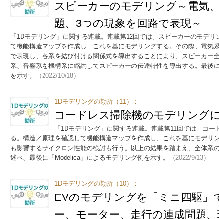
スピーカーのモデリング～電気、
題、3つの現象を回路で表現～
「1Dモデリング」に関する連載。連載第12回では、スピーカーのモデ
て機能構造マップを作成し、これを基にモデリングする。その際、電気系
で表現し、各系を結び付ける関係式を導出することにより、スピーカー
系、音響系を機構系に縮約してスピーカーの伝達特性を導出する。最後に「M
を示す。
（2022/10/18）
1Dモデリングの勘所（11）：
コードレス掃除機のモデリング
「1Dモデリング」に関する連載。連載第11回では、コー
る。構造／原理を確認して機能構造マップを作成し、これを基にモデリ
も影響するサイクロン性能の検討も行う。以上の結果を踏まえ、全体系
述べ、最後に「Modelica」によるモデリング例を示す。
（2022/9/13）
1Dモデリングの勘所（10）：
EVのモデリングを「ミニ四駆」
ー、モーター、走行の連成問題、