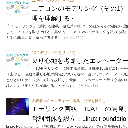
1Dモデリングの勘所（20）：
エアコンのモデリング（その1）
理を理解する～
「1Dモデリング」に関する連載。連載第20回は、外観からその機能を
してエアコンを取り上げる。具体的にエアコンのモデリングを試みる前
力学の基本に立ち返って考える。
（2023/6/12）
1Dモデリングの勘所（19）：
乗り心地を考慮したエレベータ
「1Dモデリング」に関する連載。連載第19回は“エレベ
り上げる。振動と乗り心地の関係について述べ、続いてエレベーターの
とひとのモデリングの方法を説明し、最後にエレベーターの乗り心地の
ひとにより乗り心地が異なることを示す。
（2023/5/17）
実務者コミュニティーの構築、発展も後押し：
モデリング言語「TLA+」の開発
営利団体を設立：Linux Foundatio
Linux Foundationは、非営利団体「TLA+ Foundation」の設立を発表した