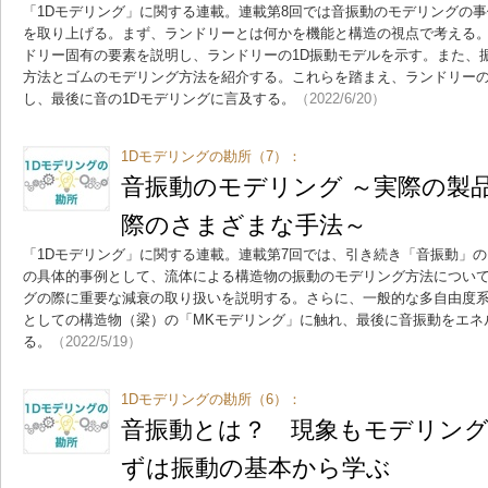
「1Dモデリング」に関する連載。連載第8回では音振動のモデリングの
を取り上げる。まず、ランドリーとは何かを機能と構造の視点で考える
ドリー固有の要素を説明し、ランドリーの1D振動モデルを示す。また、
方法とゴムのモデリング方法を紹介する。これらを踏まえ、ランドリー
し、最後に音の1Dモデリングに言及する。
（2022/6/20）
1Dモデリングの勘所（7）：
音振動のモデリング ～実際の製
際のさまざまな手法～
「1Dモデリング」に関する連載。連載第7回では、引き続き「音振動」
の具体的事例として、流体による構造物の振動のモデリング方法につい
グの際に重要な減衰の取り扱いを説明する。さらに、一般的な多自由度
としての構造物（梁）の「MKモデリング」に触れ、最後に音振動をエネ
る。
（2022/5/19）
1Dモデリングの勘所（6）：
音振動とは？ 現象もモデリング
ずは振動の基本から学ぶ