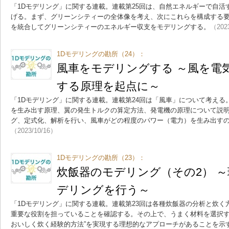
「1Dモデリング」に関する連載。連載第25回は、自然エネルギーで自活
げる。まず、グリーンシティーの全体像を考え、次にこれらを構成する
を統合してグリーンシティーのエネルギー収支をモデリングする。
（202
1Dモデリングの勘所（24）：
風車をモデリングする ～風を電
する原理を起点に～
「1Dモデリング」に関する連載。連載第24回は「風車」について考え
を生み出す原理、翼の発生トルクの算定方法、発電機の原理について説
グ、定式化、解析を行い、風車がどの程度のパワー（電力）を生み出す
（2023/10/16）
1Dモデリングの勘所（23）：
炊飯器のモデリング（その2） 
デリングを行う～
「1Dモデリング」に関する連載。連載第23回は各種炊飯器の分析と炊
重要な役割を担っていることを確認する。その上で、うまく材料を選択す
おいしく炊く経験的方法”を実現する理想的なアプローチがあることを示