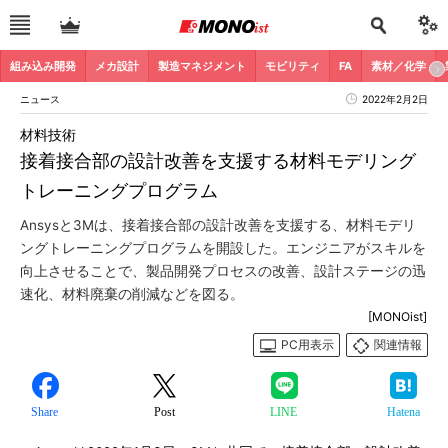
組み込み開発
メカ設計
製造マネジメント
モビリティ
FA
素材／化学
ニュース
2022年2月2日
材料技術
接着接合部の設計改善を支援する材料モデリング
トレーニングプログラム
Ansysと3Mは、接着接合部の設計改善を支援する、材料モデリ
ングトレーニングプログラムを開設した。エンジニアがスキルを
向上させることで、製品開発プロセスの改善、設計ステージの迅
速化、材料廃棄の削減などを図る。
[MONOist]
PC用表示
関連情報
Share
Post
LINE
Hatena