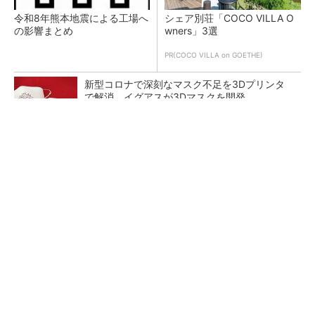
令和8年熊本地震による工場へ
シェア別荘「COCO VILLA O
の影響まとめ
wners」3選
PR(COCO VILLA on GOETHE)
新型コロナで深刻なマスク不足を3Dプリンタ
で解消、イグアスが3Dマスクを開発
【レベル14】生成AIを味方に、3D CADを使い
こなそう！
狭小な駐車場に、シャープがポールカメラ式製
品発表 市場シェア10％目指す