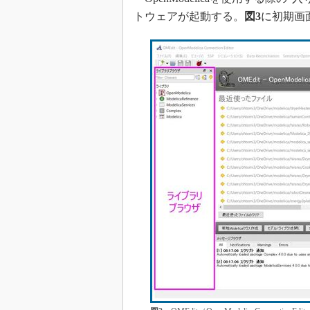
トウェアが起動する。
図3
に初期画