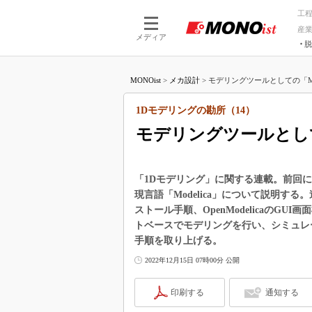
工
産
メディア
脱
つながる技術
AI×技術
MONOist
>
メカ設計
>
モデリングツールとしての「Mode
つながる工場
AI×設備
つながるサービ
Physical
1Dモデリングの勘所（14）
モデリングツールとしての
「1Dモデリング」に関する連載。前回
現言語「Modelica」について説明する。
ストール手順、OpenModelicaの
トベースでモデリングを行い、シミュレ
手順を取り上げる。
2022年12月15日 07時00分 公開
印刷する
通知する