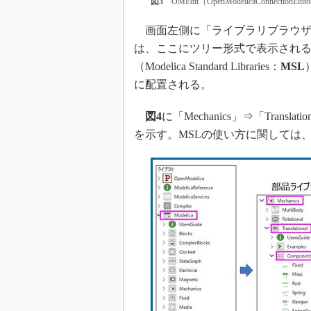
図3
OMEdit（OpenModelicaConnect
画面左側に「ライブラリブラウザ
は、ここにツリー形式で表示され
（Modelica Standard Libraries：
MSL
に配置される。
図4
に「Mechanics」⇒「Translat
を示す。MSLの使い方に関しては