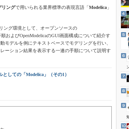
3Dプリンタ
産業オープンネット展
デリング
で用いられる業界標準の表現言語「
Modelica
」
デジタルツインとCAE
S＆OP
モデリング環境として、オープンソースの
インダストリー4.0
およびOpenModelicaのGUI画面構成について紹介す
イノベーション
振動モデルを例にテキストベースでモデリングを行い、
製造業ビッグデータ
ュレーション結果を表示する一連の手順について説明す
メイドインジャパン
植物工場
知財マネジメント
としての「Modelica」（その1）
海外生産
グローバル設計・開発
制御セキュリティ
新型コロナへの対応