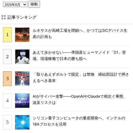
移動
記事ランキング
ルネサスが高崎工場を閉鎖へ、かつてはSiCデバイス生
産の計画も
あえて歩かせない――準国産ヒューマノイド「D1」登
場、現場稼働で日本の勝ち筋へ
「取りあえずボルトで固定」は禁物 締結部設計で押さ
えるべき基本
AIがサイバー攻撃――OpenAIやClaudeで相次ぐ事態、
波及リスクは
シリコン量子コンピュータの量産開発へ、インテルの
18Aプロセスを活用