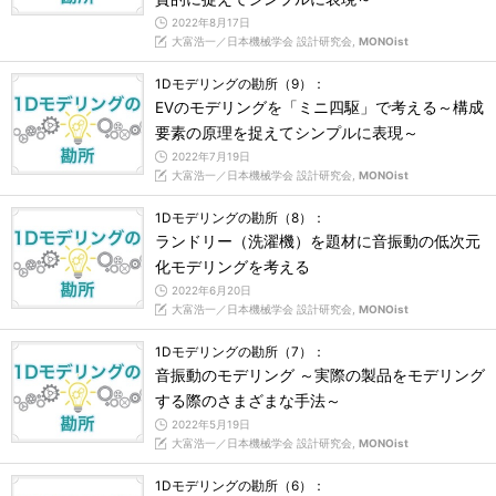
2022年8月17日
大富浩一／日本機械学会 設計研究会,
MONOist
1Dモデリングの勘所（9）：
EVのモデリングを「ミニ四駆」で考える～構成
要素の原理を捉えてシンプルに表現～
2022年7月19日
大富浩一／日本機械学会 設計研究会,
MONOist
1Dモデリングの勘所（8）：
ランドリー（洗濯機）を題材に音振動の低次元
化モデリングを考える
2022年6月20日
大富浩一／日本機械学会 設計研究会,
MONOist
1Dモデリングの勘所（7）：
音振動のモデリング ～実際の製品をモデリング
する際のさまざまな手法～
2022年5月19日
大富浩一／日本機械学会 設計研究会,
MONOist
1Dモデリングの勘所（6）：