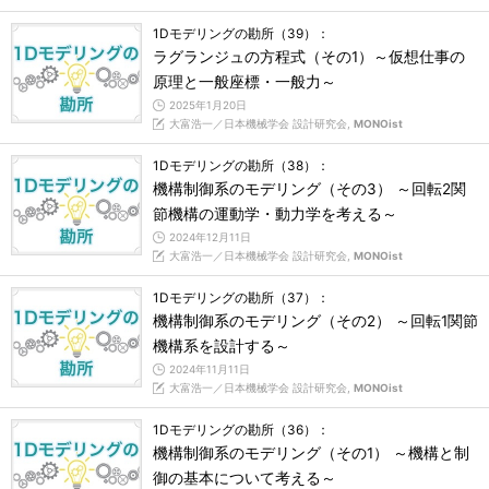
1Dモデリングの勘所（39）：
ラグランジュの方程式（その1）～仮想仕事の
原理と一般座標・一般力～
2025年1月20日
大富浩一／日本機械学会 設計研究会,
MONOist
1Dモデリングの勘所（38）：
機構制御系のモデリング（その3） ～回転2関
節機構の運動学・動力学を考える～
2024年12月11日
大富浩一／日本機械学会 設計研究会,
MONOist
1Dモデリングの勘所（37）：
機構制御系のモデリング（その2） ～回転1関節
機構系を設計する～
2024年11月11日
大富浩一／日本機械学会 設計研究会,
MONOist
1Dモデリングの勘所（36）：
機構制御系のモデリング（その1） ～機構と制
御の基本について考える～