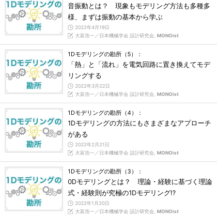
音振動とは？ 現象もモデリング方法も多種多
様、まずは振動の基本から学ぶ
2022年4月19日
大富浩一／日本機械学会 設計研究会,
MONOist
1Dモデリングの勘所（5）：
「熱」と「流れ」を電気回路に置き換えてモデ
リングする
2022年3月22日
大富浩一／日本機械学会 設計研究会,
MONOist
1Dモデリングの勘所（4）：
1Dモデリングの方法にもさまざまなアプローチ
がある
2022年2月21日
大富浩一／日本機械学会 設計研究会,
MONOist
1Dモデリングの勘所（3）：
0Dモデリングとは？ 理論・経験に基づく理論
式・経験則が究極の1Dモデリング!?
2022年1月20日
大富浩一／日本機械学会 設計研究会,
MONOist