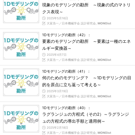
現象のモデリングの勘所 ～現象の式のマトリ
クス表現～
2025年5月16日
大富浩一／日本機械学会 設計研究会,
MONOist
1Dモデリングの勘所（42）：
要素のモデリングの勘所 ～要素は一種のエネ
ルギー変換器～
2025年4月7日
大富浩一／日本機械学会 設計研究会,
MONOist
1Dモデリングの勘所（41）：
何のためのモデリング？ ～1Dモデリングの目
的を原点に立ち返って考える～
2025年3月19日
大富浩一／日本機械学会 設計研究会,
MONOist
1Dモデリングの勘所（40）：
ラグランジュの方程式（その2）～ラグランジ
ュの方程式の導出手順と適用例～
2025年2月18日
大富浩一／日本機械学会 設計研究会,
MONOist