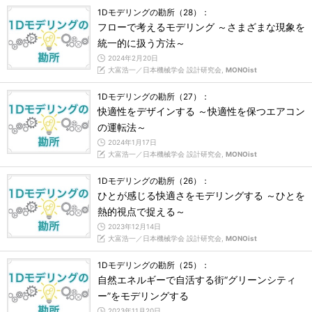
1Dモデリングの勘所（28）：
フローで考えるモデリング ～さまざまな現象を
統一的に扱う方法～
2024年2月20日
大富浩一／日本機械学会 設計研究会,
MONOist
1Dモデリングの勘所（27）：
快適性をデザインする ～快適性を保つエアコン
の運転法～
2024年1月17日
大富浩一／日本機械学会 設計研究会,
MONOist
1Dモデリングの勘所（26）：
ひとが感じる快適さをモデリングする ～ひとを
熱的視点で捉える～
2023年12月14日
大富浩一／日本機械学会 設計研究会,
MONOist
1Dモデリングの勘所（25）：
自然エネルギーで自活する街“グリーンシティ
ー”をモデリングする
2023年11月20日