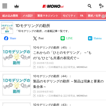
組み込み開発
メカ設計
製造マネジメント
モビリティ
FA
素材／化学
1Dモデリングの勘所
「1Dモデリングの勘所」の連載記事一覧です。
Share
Post
LINE
Hatena
1Dモデリングの勘所（45）：
これからの「ひとのモデリング」 ～“も
の”も“ひと”も共通の表現式で～
2025年7月23日
大富浩一／日本機械学会 設計研究会,
MONOist
1Dモデリングの勘所（44）：
製品のモデリングの勘所 ～製品は現象と要素の
集合体～
2025年6月19日
大富浩一／日本機械学会 設計研究会,
MONOist
1Dモデリングの勘所（43）：