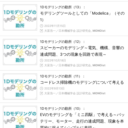
1Dモデリングの勘所（13）：
モデリングツールとしての「Modelica」（その
1）
2022年11月15日
大富浩一／日本機械学会 設計研究会,
MONOist
1Dモデリングの勘所（12）：
スピーカーのモデリング～電気、機構、音響の
連成問題、3つの現象を回路で表現～
2022年10月18日
大富浩一／日本機械学会 設計研究会,
MONOist
1Dモデリングの勘所（11）：
コードレス掃除機のモデリングについて考える
2022年9月13日
大富浩一／日本機械学会 設計研究会,
MONOist
1Dモデリングの勘所（10）：
EVのモデリングを「ミニ四駆」で考える～バッ
テリー、モーター、走行の連成問題、現象を本
質的に捉えてシンプルに表現～