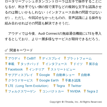
ロータリープッシュボタンコントローラは左手で操作することに
なるが、利き手でない側の指で漢字などの複雑な文字を認識させ
るのは難しいかもしれない（インタフェース自身の問題ではない
が）。ただし、今回試せなかったものの、音声認識による操作を
組み合わせればその問題も解決できそうだ。
アウディでは今後、Audi Connectの無線通信機能にLTEを導入
するとしており、より一層多様なサービスが期待できるだろう。
関連キーワード
アウディ
|
CeBIT
|
ディスプレイ
|
プラットフォーム
|
車載
|
タッチパッド
|
インタフェース
|
ドイツ
|
展示会
|
Facebook
|
インテリア
|
ストリートビュー
|
サブディスプレイ
|
Google
|
自動車ショー
|
自動車
|
クラウドサービス
|
Google Earth
|
手書き認識
|
LTE（Long Term Evolution）
|
Tegra
|
Twitter
|
フォルクスワーゲン
|
コンパクトカー
|
NVIDIA
|
Tegra 2
Copyright © ITmedia, Inc. All Rights Reserved.