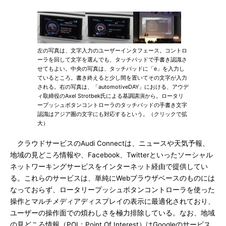
左の写真は、文字入力のユーザーインタフェース。コントロ
ーラを回して文字を選んでも、タッチパッドで手書き認識さ
せてもよい。中央の写真は、タッチパッドに「e」を入力し
ているところ。書き終えると少し間を置いてその文字が入力
される。右の写真は、「automotiveDAY」における、アウデ
ィ取締役のAxel Strotbek氏による基調講演から。ロータリ
ープッシュボタンコントローラのタッチパッドの手書き文字
認識はアジア圏の文字にも対応するという。（クリックで拡
大）
クラウドサービスのAudi Connectは、ニュースや天気予報、
地域の見どころ情報や、Facebook、Twitterといったソーシャル
ネットワーキングサービスをインターネット経由で提供してい
る。これらのサービスは、単純にWebブラウザベースのものには
なっておらず、ロータリープッシュボタンコントローラを使った
操作とマルチメディアディスプレイの表示に最適化されており、
ユーザーの操作面での煩わしさを極力排除している。なお、地域
の見どころ情報（POI：Point Of Interest）はGoogleのサービス