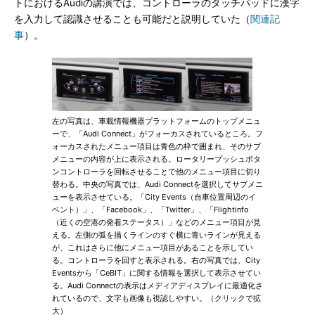
トにおけるAudiの講演では、コントローラのタッチパッドに漢字
を入力して認識させることも可能だと説明していた（
関連記
事
）。
左の写真は、車載情報機器プラットフォームのトップメニュ
ーで、「Audi Connect」がフォーカスされているところ。フ
ォーカスされたメニュー項目は青色の枠で囲まれ、そのサブ
メニューの内容が上に表示される。ロータリープッシュボタ
ンコントローラを回転させることで他のメニュー項目に切り
替わる。中央の写真では、Audi Connectを選択してサブメニ
ューを表示させている。「City Events（自車位置周辺のイ
ベント）」、「Facebook」、「Twitter」、「Flightinfo
（近くの空港の発着ステータス）」などのメニュー項目が見
える。左側の弧を描くラインのすぐ横に青いラインが見える
が、これはさらに他にメニュー項目があることを示してい
る。コントローラを回すと表示される。右の写真では、City
Eventsから「CeBIT」に関する情報を選択して表示させてい
る。Audi Connectの表示はメディアディスプレイに最適化さ
れているので、文字も画像も視認しやすい。（クリックで拡
大）