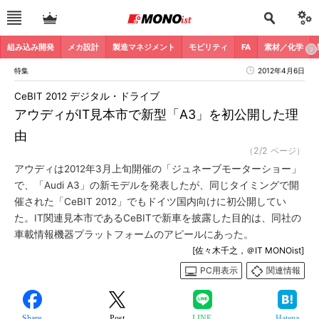
組み込み開発
メカ設計
製造マネジメント
モビリティ
FA
素材／化学
特集
2012年4月6日
CeBIT 2012 デジタル・ドライブ
アウディがIT見本市で新型「A3」を初公開した理
由
（2/2 ページ）
アウディは2012年3月上旬開催の「ジュネーブモーターショー」
で、「Audi A3」の新モデルを発表したが、同じタイミングで開
催された「CeBIT 2012」でもドイツ国内向けに初公開してい
た。IT関連見本市であるCeBITで新車を披露した目的は、同社の
車載情報機器プラットフォームのアピールにあった。
[佐々木千之，＠IT MONOist]
PC用表示
関連情報
Share
Post
LINE
Hatena