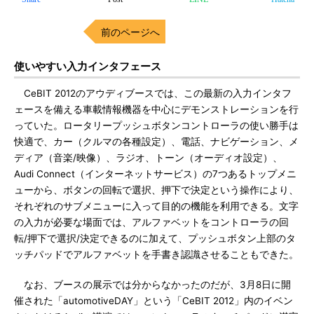
前のページへ
使いやすい入力インタフェース
CeBIT 2012のアウディブースでは、この最新の入力インタフ
ェースを備える車載情報機器を中心にデモンストレーションを行
っていた。ロータリープッシュボタンコントローラの使い勝手は
快適で、カー（クルマの各種設定）、電話、ナビゲーション、メ
ディア（音楽/映像）、ラジオ、トーン（オーディオ設定）、
Audi Connect（インターネットサービス）の7つあるトップメニ
ューから、ボタンの回転で選択、押下で決定という操作により、
それぞれのサブメニューに入って目的の機能を利用できる。文字
の入力が必要な場面では、アルファベットをコントローラの回
転/押下で選択/決定できるのに加えて、プッシュボタン上部のタ
ッチパッドでアルファベットを手書き認識させることもできた。
なお、ブースの展示では分からなかったのだが、3月8日に開
催された「automotiveDAY」という「CeBIT 2012」内のイベン