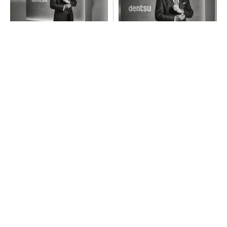
現状を疑い問いかける姿勢
創業125年の課題解決力×多様
で、事業を共に成長させるパ
な才能で挑む、これからの電
ートナーへ
通
PR(dentsu Japan)
PR(dentsu Japan)
SNSアカウントを着実に成長。実はみんなココ
使ってます。
PR(Dreaw合同会社)
「取りあえずボルトで固定」は禁物 締結部設
計で押さえるべき基本
AI関連“だけじゃない”オムロンの制御機器事
業、地道な顧客基盤強化が結実