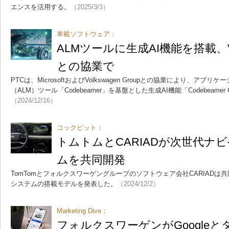
エンスを活用する。
（2025/3/3）
車載ソフトウェア：
ALMツールに生成AI機能を搭載、Volk
との協業で
PTCは、MicrosoftおよびVolkswagen Groupとの協業により、ア
（ALM）ツール「Codebeamer」を基盤とした生成AI機能「Codebeamer 
（2024/12/16）
コックピット：
トムトムとCARIADが次世代ナ
ムを共同開発
TomTomとフォルクスワーゲングループのソフトウェア会社CARIAD
システムの搭載モデルを発表した。
（2024/12/2）
Marketing Dive：
フォルクスワーゲンがGoogle