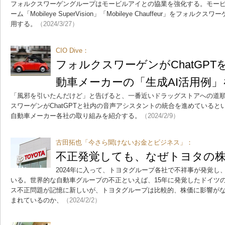
フォルクスワーゲングループはモービルアイとの協業を強化する。モー
ーム「Mobileye SuperVision」「Mobileye Chauffeur」をフ
用する。
（2024/3/27）
CIO Dive：
フォルクスワーゲンがChatGP
動車メーカーの「生成AI活用例」
「風邪を引いたんだけど」と告げると、一番近いドラッグストアへの道
スワーゲンがChatGPTと社内の音声アシスタントの統合を進めていると
自動車メーカー各社の取り組みを紹介する。
（2024/2/9）
古田拓也「今さら聞けないお金とビジネス」：
不正発覚しても、なぜトヨタの
2024年に入って、トヨタグループ各社で不祥事が発覚し
いる。世界的な自動車グループの不正といえば、15年に発覚したドイツ
ス不正問題が記憶に新しいが、トヨタグループは比較的、株価に影響が
まれているのか、
（2024/2/2）