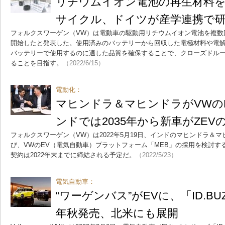
リチウムイオン電池の再生材料を
サイクル、ドイツが産学連携で
フォルクスワーゲン（VW）は電動車の駆動用リチウムイオン電池を複数
開始したと発表した。使用済みのバッテリーから回収した電極材料や電
バッテリーで使用するのに適した品質を確保することで、クローズドル
ることを目指す。
（2022/6/15）
電動化：
マヒンドラ＆マヒンドラがVWの
ンドでは2035年から新車がZEV
フォルクスワーゲン（VW）は2022年5月19日、インドのマヒンドラ＆
び、VWのEV（電気自動車）プラットフォーム「MEB」の採用を検討す
契約は2022年末までに締結される予定だ。
（2022/5/23）
電気自動車：
“ワーゲンバス”がEVに、「ID.BU
年秋発売、北米にも展開