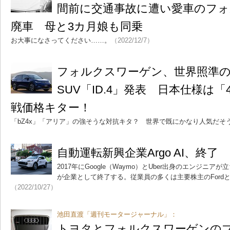
間前に交通事故に遭い愛車のフ
廃車 母と3カ月娘も同乗
お大事になさってください……。
（2022/12/7）
フォルクスワーゲン、世界照準
SUV「ID.4」発表 日本仕様は「
戦価格キター！
「bZ4x」「アリア」の強そうな対抗キタ？ 世界で既にかなり人気だそ
自動運転新興企業Argo AI、終了
2017年にGoogle（Waymo）とUber出身のエンジニアが
が企業として終了する。従業員の多くは主要株主のFordとVo
（2022/10/27）
池田直渡「週刊モータージャーナル」：
トヨタとフォルクスワーゲンの