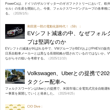
PowerCoは、ドイツのザルツギッターのギガファクトリーにおいて、
セル）の生産を開始した。今後、フォルクスワーゲングループの各車種
る。
（2026/1/5）
和田憲一郎の電動化新時代！（59）：
EVシフト減速の中、なぜフォル
プは堅調なのか
EVシフトの減速が叫ばれる中で、VWグループがBEVおよびPHEVの販
日系自動車メーカーとは異なる長期戦略が隠されているのではないか。V
ながらその狙いを考察する。
（2025/11/10）
Volkswagen、Uberとの提携で20
タクシー配車へ
フォルクスワーゲンはUberとの提携で、米国市場に全電気式完全自動運転車「
ー事業を展開していくと発表した。
（2025/4/25）
CIO Dive：