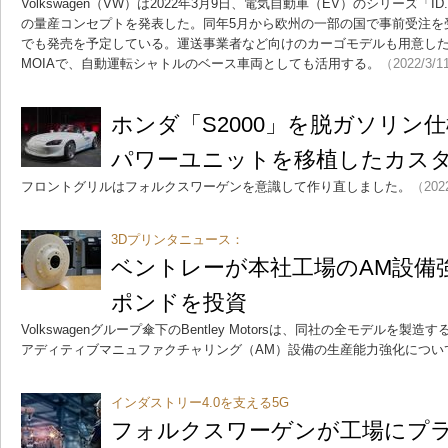
Volkswagen（VW）は2022年3月9日、電気自動車（EV）のシリーズ「I
の量産コンセプトを発表した。同年5月から欧州の一部の国で事前受注を
でも発売を予定している。運送事業者など向けのカーゴモデルも用意した
MOIAで、自動運転シャトルのベース車両としても活用する。
（2022/3/1
ホンダ「S2000」を脱ガソリン仕
パワーユニットを移植したカス
フロントグリルはフォルクスワーゲンを意識して作り直しました。
（202
3Dプリンタニュース：
ベントレーが本社工場のAM設備強
ポンドを投資
Volkswagenグループ傘下のBentley Motorsは、同社の全モデルを
アディティブマニュファクチャリング（AM）設備の生産能力強化につい
インダストリー4.0を支える5G
フォルクスワーゲンが工場にプラ