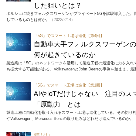
した狙いとは？
ポルシェに続きフォルクスワーゲンがプライベート5Gを試験導入した。
しているものとは何か。
（2022/2/14）
「5G」でスマート工場は進化【第4回】
自動車大手フォルクスワーゲン
何が起きているのか
製造業は「5G」のネットワークを活用して製造工程の最適化に力を入れ
も拡大する可能性がある。VolkswagenとJohn Deereの事例を踏まえ
「5G」でスマート工場は進化【第1回】
AIやIoTだけじゃない 注目の
「原動力」とは
製造工程に自動化を取り入れるスマート工場は進化している。その切り札に
やVolkswagen、Mercedes-Benzの取り組みはどれだけ進んでいるのか。
4年ぶり：