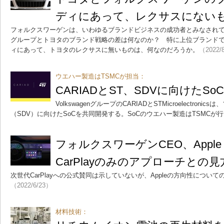
ディにあって、レクサスにない
フォルクスワーゲンは、いわゆるブランドビジネスの成功者とみなされ
グループとトヨタのブランド戦略の差は何なのか？ 特に上位ブランド
ィにあって、トヨタのレクサスに無いものは、何なのだろうか。
（2022/
ウエハー製造はTSMCが担当：
CARIADとST、SDVに向けたS
VolkswagenグループのCARIADとSTMicroelectron
（SDV）に向けたSoCを共同開発する。SoCのウエハー製造はTSMCが
フォルクスワーゲンCEO、Appl
CarPlayのみのアプローチとの見
次世代CarPlayへの公式賛同は示していないが、Appleの方向性につい
（2022/6/23）
材料技術：