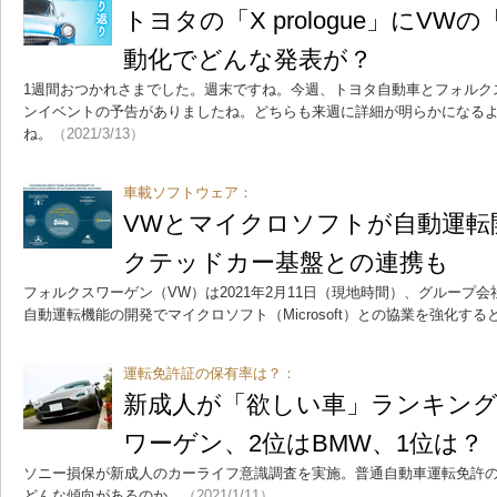
トヨタの「X prologue」にVWの「
動化でどんな発表が？
1週間おつかれさまでした。週末ですね。今週、トヨタ自動車とフォルク
ンイベントの予告がありましたね。どちらも来週に詳細が明らかになる
ね。
（2021/3/13）
車載ソフトウェア：
VWとマイクロソフトが自動運転
クテッドカー基盤との連携も
フォルクスワーゲン（VW）は2021年2月11日（現地時間）、グループ会社のCar.So
自動運転機能の開発でマイクロソフト（Microsoft）との協業を強化する
運転免許証の保有率は？：
新成人が「欲しい車」ランキング
ワーゲン、2位はBMW、1位は？
ソニー損保が新成人のカーライフ意識調査を実施。普通自動車運転免許
どんな傾向があるのか。
（2021/1/11）