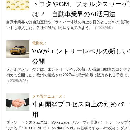
トヨタやGM、フォルクスワーゲ
は？ 自動車業界のAI活用法
自動車業界では自動運転やドライバー体験の向上を目的としたAIの活用が
ントも導入した。各社のAI活用方法を見てみよう。
（2025/4/9）
電動化：
VWがエントリーレベルの新しい
公開
フォルクスワーゲンは、エントリーレベルの新しい電気自動車のコンセプトカ
初めて公開した。欧州で製造され2027年に欧州市場で販売される予定で
（2025/3/26）
メカ設計ニュース：
車両開発プロセス向上のためバ
用
ダッソー・システムズは、Volkswagenグループと長期パートナーシッ
できる「3DEXPERIENCE on the Cloud」を基盤とする、4つのイ