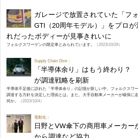
ガレージで放置されていた「フ
GTI（20周年モデル）」をプロ
れだったボディーが見事きれいに
フォルクスワーゲンの限定車とみられています。
（2023/10/29）
Supply Chain Dive：
「半導体余り」はもう終わり？
が調達戦略を刷新
半導体不足後に訪れた「半導体余り」の記憶が新しい中、フォルクスワ
調達する方針を決定した理由とは。また、大手自動車メーカーが確保に
何か。
（2023/10/4）
電動化：
日野とVW傘下の商用車メーカーが
から調達など協力