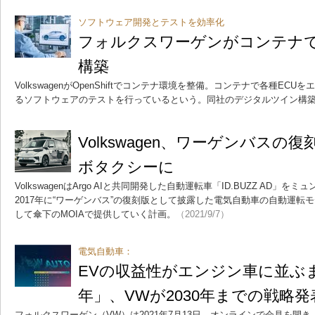
ソフトウェア開発とテストを効率化
フォルクスワーゲンがコンテナ
構築
VolkswagenがOpenShiftでコンテナ環境を整備。コンテナで各種E
るソフトウェアのテストを行っているという。同社のデジタルツイン構
Volkswagen、ワーゲンバスの復
ボタクシーに
VolkswagenはArgo AIと共同開発した自動運転車「ID.BUZZ AD
2017年に“ワーゲンバス”の復刻版として披露した電気自動車の自動運転モ
して傘下のMOIAで提供していく計画。
（2021/9/7）
電気自動車：
EVの収益性がエンジン車に並ぶま
年」、VWが2030年までの戦略発
フォルクスワーゲン（VW）は2021年7月13日、オンラインで会見を開き