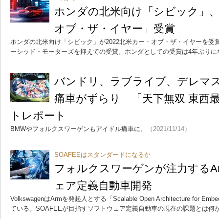
ホンダの北米向け「シビック」、「
オブ・ザ・イヤー」受賞
ホンダの北米向け「シビック」が2022北米カー・オブ・ザ・イヤーを受
ーシッド・モーターズを抑えての受賞。ホンダとしての受賞は4年ぶりに
バンドリ、ラブライブ、デレマ
痛車がずらり 「天下無双 東西
トレポート
BMWやフォルクスワーゲンもアイドル痛車に。
（2021/11/14）
SOAFEEはスタンダードになるか
フォルクスワーゲンが注力するA
ェア定義自動車開発
VolkswagenはArmを発起人とする「Scalable Open Architecture for 
ている。SOAFEEが目指すソフトウェア定義自動車の現在の課題とは何