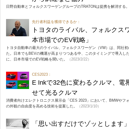
日野自動車とフォルクスワーゲングループのTRATONは提携を解消する
先行者利益を獲得できるか：
トヨタのライバル、フォルクス
本市場でのEV戦略」
トヨタ自動車の最大のライバル、フォルクスワーゲン（VW）は、同社初のフ
た。日本でもBEVの機運が高まりつつある中、このタイミングで導入し
に、日本市場でのEV戦略を聞いた。
（2023/2/22）
CES2023：
E Inkで32色に変わるクルマ、
せて光るクルマ
消費者向けエレクトロニクス展示会「CES 2023」において、BMWや
の外観の自由度を高める技術を提案した。
（2023/1/10）
「思い出すだけでゾッとします