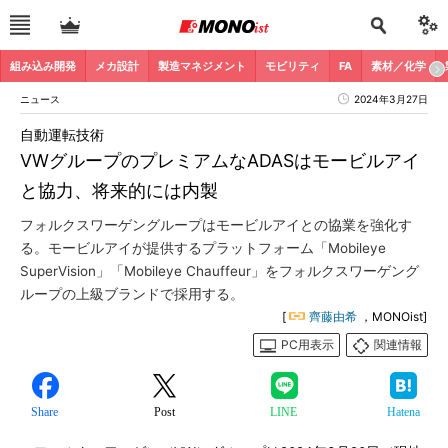
組み込み開発
メカ設計
製造マネジメント
モビリティ
FA
素材／化学
ニュース
2024年3月27日
自動運転技術
VWグループのプレミアムなADASはモービルアイ
と協力、将来的には内製
フォルクスワーゲングループはモービルアイとの協業を強化す
る。モービルアイが提供するプラットフォーム「Mobileye
SuperVision」「Mobileye Chauffeur」をフォルクスワーゲング
ループの上級ブランドで採用する。
[
齊藤由希
，MONOist]
PC用表示
関連情報
Share
Post
LINE
Hatena