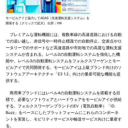
モービルアイと協力してADAS（先進運転支援システム）を
開発する［クリックで拡大］ 出所：VW
プレミアムな運転機能には、複数車線の高速道路における自動
での追い越し、赤信号や一時停止標識での自動停止、交差点やロ
ータリーでのサポートなど高速道路や市街地での高度な運転支援
システムが含まれる。レベル2の自動運転システムを強化した機
能や、レベル3の自動運転システムをフォルクスワーゲンとモー
ビルアイで共同開発する。モービルアイは上級ブランド向けのソ
フトウェアアーキテクチャ「E3 1.2」向けの量産可能な機能も提
供する。
商用車ブランドにはレベル4の自動運転システムを搭載する目
標で、必要なソフトウェアとハードウェアをモービルアイが供給
する。フォルクスワーゲンブランドのEV（電気自動車）「ID.
Buzz」をベースにしたプラットフォームにこれらのコンポーネ
ントを実装し、モビリティサービスや輸送サービス向けに量産す
る。