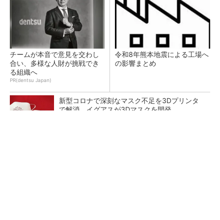
チームが本音で意見を交わし
令和8年熊本地震による工場へ
合い、多様な人財が挑戦でき
の影響まとめ
る組織へ
PR(dentsu Japan)
新型コロナで深刻なマスク不足を3Dプリンタ
で解消、イグアスが3Dマスクを開発
【レベル14】生成AIを味方に、3D CADを使い
こなそう！
狭小な駐車場に、シャープがポールカメラ式製
品発表 市場シェア10％目指す