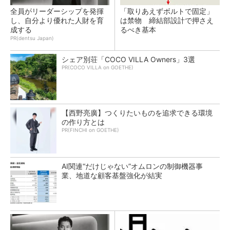
全員がリーダーシップを発揮
「取りあえずボルトで固定」
し、自分より優れた人財を育
は禁物 締結部設計で押さえ
成する
るべき基本
PR(dentsu Japan)
シェア別荘「COCO VILLA Owners」3選
PR(COCO VILLA on GOETHE)
【西野亮廣】つくりたいものを追求できる環境
の作り方とは
PR(FINCHI on GOETHE)
AI関連“だけじゃない”オムロンの制御機器事
業、地道な顧客基盤強化が結実