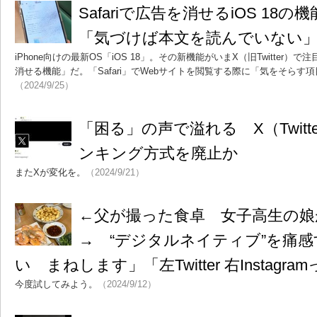
Safariで広告を消せるiOS 18
「気づけば本文を読んでいない
iPhone向けの最新OS「iOS 18」。その新機能がいまX（旧Twitter
消せる機能」だ。「Safari」でWebサイトを閲覧する際に「気をそらす
（2024/9/25）
「困る」の声で溢れる X（Twit
ンキング方式を廃止か
またXが変化を。
（2024/9/21）
←父が撮った食卓 女子高生の娘
→ “デジタルネイティブ”を痛
い まねします」「左Twitter 右Instagr
今度試してみよう。
（2024/9/12）