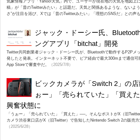
気象情報アプリ「Yahoo!天気」内で、ユーザーが現在地の天気を地図
稿」が「昔のTwitterみたい」と話題だ。天気と関係あるような、ないよ
さ”が注目を浴び、Xでは「昔のTwitterみたい」「理想のSNSだ」との
ジャック・ドーシー氏、Bluetoo
ングアプリ「bitchat」開発
Twitter共同創業者ジャック・ドーシー氏が、Bluetoothで動作するP2Pメ
発したと発表。インターネット不要で、ピア経由で最大300mまで通信可
App Storeで審査中だ。
（2025/7/8）
ビックカメラが「Switch 2」
ぉー」「売られていた」「買え
興奮状態に
「うぉー」「売られていた」「買えた」──。そんなポストがX（旧Twitt
カメラ渋谷東口店がX（旧Twitter）で告知したNintendo Switch 2の
（2025/6/28）