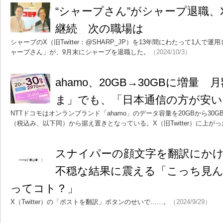
“シャープさん”がシャープ退職、
継続 次の職場は
シャープのX（旧Twitter：@SHARP_JP）を13年間にわたって1人
ャープさん」が、9月末にシャープを退職した。
（2024/10/3）
ahamo、20GB→30GBに増量
ま」でも、「日本通信の方が安い
NTTドコモはオンランブランド「ahamo」のデータ容量を20GBから30G
（税込み、以下同）から据え置きとなっている。X（旧Twitter）に上が
スナイパーの顔文字を翻訳にか
不穏な結果に震える「こっち見
ってコト？」
X（Twitter）の「ポストを翻訳」ボタンのせいで……。
（2024/9/29）