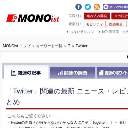
組み込み開発
メカ設計
モビリティ
医療機器
▼
つながるクルマ
▼
IoT×製造業
»
V
MONOist トップ
キーワード一覧
T
Twitter
>
>
>
「Twitter」関連の最新 ニュース・レ
とめ
-こちらもご覧ください-
・
Twitterの面白さが分からない!? そんな人にこそ「Togetter」！ － ＠IT