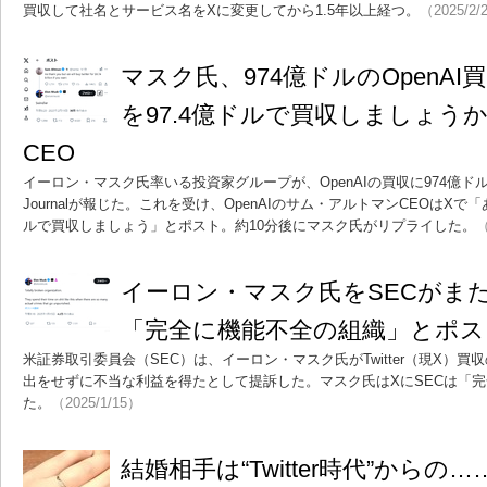
買収して社名とサービス名をXに変更してから1.5年以上経つ。
（2025/2/
マスク氏、974億ドルのOpenAI買収
を97.4億ドルで買収しましょう
CEO
イーロン・マスク氏率いる投資家グループが、OpenAIの買収に974億ドルの入札
Journalが報じた。これを受け、OpenAIのサム・アルトマンCEOはXで「あな
ルで買収しましょう」とポスト。約10分後にマスク氏がリプライした。
（
イーロン・マスク氏をSECがま
「完全に機能不全の組織」とポス
米証券取引委員会（SEC）は、イーロン・マスク氏がTwitter（現X）
出をせずに不当な利益を得たとして提訴した。マスク氏はXにSECは「
た。
（2025/1/15）
結婚相手は“Twitter時代”からの