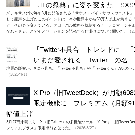
→ITの祭典」に姿を変えた「SX
米テキサス州で毎年3月に開催される「サウス・バイ・サウスウエスト」（S
して産声を上げたこのイベントは、今や世界中から50万人以上が集まる「
と、その姿を変えている。グローバル戦略を統括するチーフコマーシャル
交わらせることでイノベーションを誘発する仕掛けについて聞いた。
（20
「Twitter不具合」トレンドに 
いまだ愛される「Twitter」の名
地震の影響か、Xに不具合。「Twitter不具合」や「Twitterくん」がX
（2026/4/1）
X Pro（旧TweetDeck）が月額
限定機能に プレミアム（月額9
幅値上げ
3月27日未明より、X（旧Twitter）の多機能ツール「X Pro」（旧Twee
レミアムプラス」限定機能となった。
（2026/3/27）