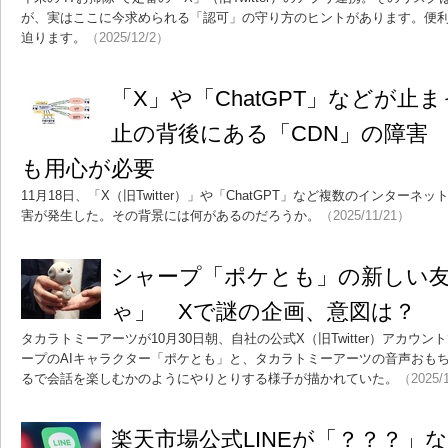
が、実はここに今求められる「認可」の守り方のヒントがあります。便利
迫ります。
（2025/12/2）
「X」や「ChatGPT」などが止
止の背後にある「CDN」の障害
も用心が必要
11月18日、「X（旧Twitter）」や「ChatGPT」など複数のインター
害が発生した。その背景には何があるのだろうか。
（2025/11/21）
シャープ「ポケとも」の新しい
ゃ」 Xで謎の企画、意図は？
タカラトミーアーツが10月30日朝、自社の公式X（旧Twitter）アカウ
ープのAIキャラクター「ポケとも」と、タカラトミーアーツの音声おも
るで会話を楽しむかのようにやりとりする様子が描かれていた。
（2025/
楽天市場公式LINEが「？？？」