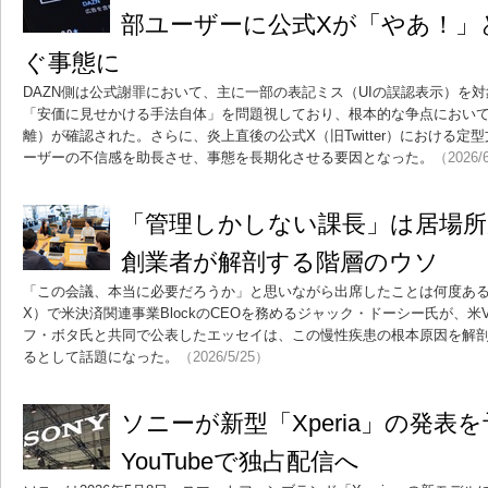
部ユーザーに公式Xが「やあ！」
ぐ事態に
DAZN側は公式謝罪において、主に一部の表記ミス（UIの誤認表示）を
「安価に見せかける手法自体」を問題視しており、根本的な争点におい
離）が確認された。さらに、炎上直後の公式X（旧Twitter）における
ーザーの不信感を助長させ、事態を長期化させる要因となった。
（2026/
「管理しかしない課長」は居場所がな
創業者が解剖する階層のウソ
「この会議、本当に必要だろうか」と思いながら出席したことは何度あるだろ
X）で米決済関連事業BlockのCEOを務めるジャック・ドーシー氏が、米VC大手S
フ・ボタ氏と共同で公表したエッセイは、この慢性疾患の根本原因を解剖
るとして話題になった。
（2026/5/25）
ソニーが新型「Xperia」の発表を
YouTubeで独占配信へ