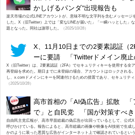
かしげるパンダ”出現報告も
楽天市場の公式LINEアカウントが、意味不明な文字列を含むメッセージ
した。X（旧Twitter）上では「変なLINEが届いた」「一瞬ハッとした
題となった。同社は謝罪した。
（2025/10/28）
X、11月10日までの2要素認証（
ーに要請 「Twitterドメイン廃
X（旧Twitter）は、2要素認証（2FA）でセキュリティキーを使用する全
再登録を求めた。期日までに未登録の場合、アカウントはロックされる。Xは、t
し、x.comドメインにキーを関連付けるための措置であり、セキュリテ
（2025/10/28）
高市首相の「AI偽広告」拡散 
で」と自民党 「国が対策すべき
自由民主党広報が、高市早苗総裁の偽広告が出回っているとして、公式X（旧
呼びかけている。報告によると、高市総裁の画像や映像をAI技術で生成
かのように装った悪質な広告がインターネット上で確認されているとい