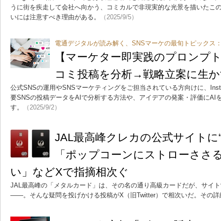
うに街を疾走して会社へ向かう、コミカルで非現実的な光景を描いたこの
いには注意すべき理由がある。
（2025/9/5）
電通デジタルが読み解く、SNSマーケの最旬トピックス
【マーケター即実践のプロンプト
コミ投稿を分析→戦略立案に生か
公式SNSの運用やSNSマーケティングをご担当されている方向けに、Instagr
要SNSの投稿データをAIで分析する方法や、アイデアの発案・評価にA
す。
（2025/9/2）
JAL最高峰クレカの公式サイトに
「ポップコーンにストローささる
い」などXで指摘相次ぐ
JAL最高峰の「メタルカード」は、その名の通り高級カードだが、サイ
――。そんな疑問を投げかける投稿がX（旧Twitter）で相次いだ。その