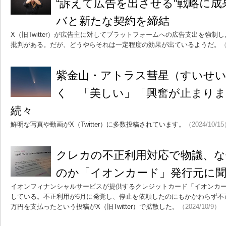
“訴えて広告を出させる”戦略に成
バと新たな契約を締結
X（旧Twitter）が広告主に対してプラットフォームへの広告支出を強
批判がある。だが、どうやらそれは一定程度の効果が出ているようだ。
（
紫金山・アトラス彗星（すいせい
く 「美しい」「興奮が止まりま
続々
鮮明な写真や動画がX（Twitter）に多数投稿されています。
（2024/10/1
クレカの不正利用対応で物議、
のか「イオンカード」発行元に
イオンフィナンシャルサービスが提供するクレジットカード「イオンカ
している。不正利用が6月に発覚し、停止を依頼したのにもかかわらず不
万円を支払ったという投稿がX（旧Twitter）で拡散した。
（2024/10/9）