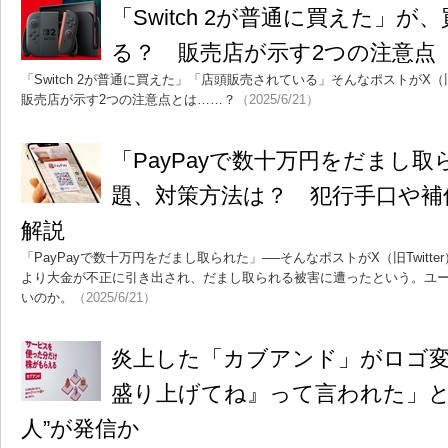
「Switch 2が普通に買えた」
る？ 販売店が示す2つの注意点
「Switch 2が普通に買えた」「店頭販売されている」そんなポストがX（旧
販売店が示す2つの注意点とは……？
（2025/6/21）
「PayPayで数十万円をだまし取
題、対策方法は？ 犯行手口や補
解説
「PayPayで数十万円をだまし取られた」──そんなポストがX（旧Twitt
より大金が不正に引き出され、だまし取られる被害に遭ったという。ユ
いのか。
（2025/6/21）
炎上した「カブアンド」がロゴ変
盛り上げてね』って言われた」と
人”が発信か