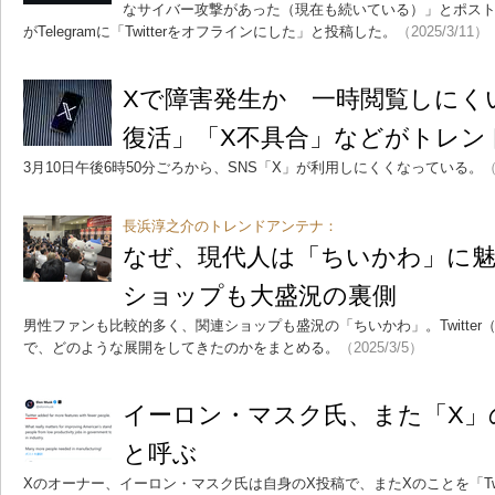
なサイバー攻撃があった（現在も続いている）」とポス
がTelegramに「Twitterをオフラインにした」と投稿した。
（2025/3/11）
Xで障害発生か 一時閲覧しにくい状
復活」「X不具合」などがトレン
3月10日午後6時50分ごろから、SNS「X」が利用しにくくなっている。
（
長浜淳之介のトレンドアンテナ：
なぜ、現代人は「ちいかわ」に
ショップも大盛況の裏側
男性ファンも比較的多く、関連ショップも盛況の「ちいかわ」。Twitte
で、どのような展開をしてきたのかをまとめる。
（2025/3/5）
イーロン・マスク氏、また「X」のこ
と呼ぶ
Xのオーナー、イーロン・マスク氏は自身のX投稿で、またXのことを「Twitte