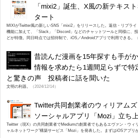
「mixi2」誕生、X風の新テキス
タート
MIXIがTwitter風の新しいSNS「mixi2」をリリースした。返信・リ
機能に加えて、「Slack」「Discord」などのチャットツールと同様に
どが特徴。同日時点では招待制で、iOS／Androidアプリで利用できる。
（
昔読んだ漫画を15年探すも手がかりな
情報を求めたら1週間足らずで特
と驚きの声 投稿者に話を聞いた
文明の利器。
（2024/12/14）
Twitter共同創業者のウィリア
ソーシャルアプリ「Mozi」立ち
Twitter（現X）の共同創業者でMediumの創業者でもあるエヴァン・
ャルネットワーク”構築サービス「Mozi」を発表した。まずはiOSアプリ