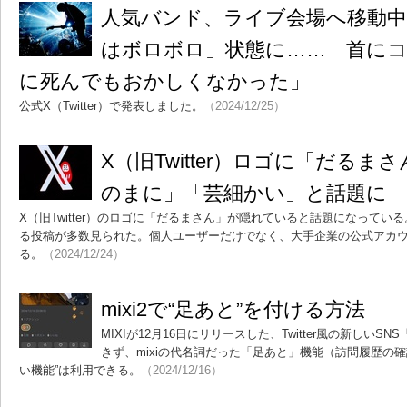
人気バンド、ライブ会場へ移動中
はボロボロ」状態に…… 首に
に死んでもおかしくなかった」
公式X（Twitter）で発表しました。
（2024/12/25）
X（旧Twitter）ロゴに「だる
のまに」「芸細かい」と話題に
X（旧Twitter）のロゴに「だるまさん」が隠れていると話題になっている
る投稿が多数見られた。個人ユーザーだけでなく、大手企業の公式アカ
る。
（2024/12/24）
mixi2で“足あと”を付ける方法
MIXIが12月16日にリリースした、Twitter風の新しいSNS
きず、mixiの代名詞だった「足あと」機能（訪問履歴の確
い機能”は利用できる。
（2024/12/16）