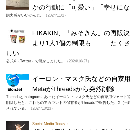
かの行動に「可愛い」「幸せにな
脱力感がいいかんじ。
（2024/11/1）
HIKAKIN、「みそきん」の再販
より1人1個の制限も……「たく
しい」
公式X（Twitter）で明かしました。
（2024/10/27）
イーロン・マスク氏などの自家用
MetaがThreadsから突然削除
ThreadsとInstagramにあったイーロン・マスク氏などの自家用ジェット
削除したと、これらのアカウントの保有者がThreadsで報告した。X（当時はT
されている。
（2024/10/23）
Social Media Today：