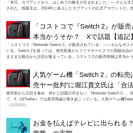
「本日…カブアンドから…はじめての株主が生まれました」──そんな文言がX
された。投稿主は、2024年に炎上したカブアンドの公式アカウントだ。
「コストコで『Switch 2』が販
本当かうそか？ Xで話題【追記
「コストコで『Nintendo Switch 2』が販売されている」――そんなポスト
いる。Switch 2を巡っては、発売直後からフリマサービスでの高額出
まざまな観点から注目が集まっている。コストコでの販売情報は本当か
人気ゲーム機「Switch 2」の転
売ヤー批判”に堀江貴文氏は「合
発売前から注目を集め、何かと話題の尽きない「Nintendo Switch 2」。現
て、X（旧Twitter）では賛否両論が巻き起こっている。人気ゲーム機Swit
（2025/6/8）
お金を払えばテレビに出られる