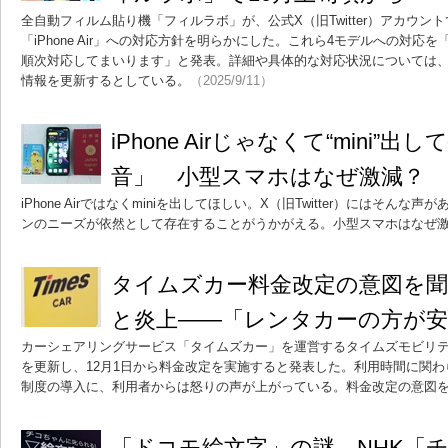
全自動フィルム貼り機「フィルラボ」が、公式X（旧Twitter）アカウントで「
「iPhone Air」への対応方針を明らかにした。これら4モデルへの対応
順次対応してまいります」と発表。詳細や具体的な対応状況については、
情報を更新するとしている。
（2025/9/11）
iPhone Airじゃなくて“mini”
音」 小型スマホはなぜ激減？
iPhone Airではなくminiを出してほしい。X（旧Twitter）にはそん
ンのニーズが依然として存在することがうかがえる。小型スマホはなぜ
タイムズカー料金改定の意図を聞
と炎上――「レンタカーの方が
カーシェアリングサービス「タイムズカー」を運営するタイムズモビリティは9
を更新し、12月1日から料金改定を実施すると発表した。利用時間に関
制度の導入に、利用者からは怒りの声が上がっている。料金改定の意図
「ドコモ絵文字」の謎、NHK「