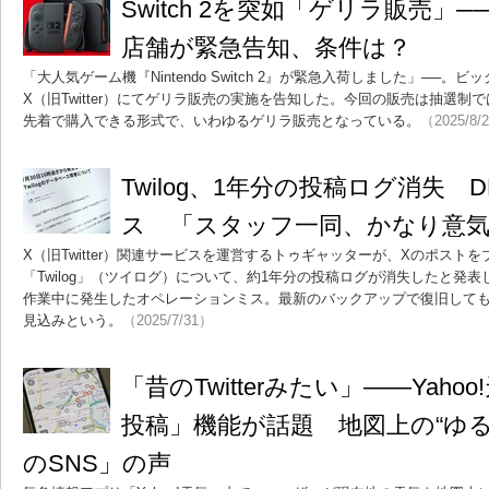
Switch 2を突如「ゲリラ販売」
店舗が緊急告知、条件は？
「大人気ゲーム機『Nintendo Switch 2』が緊急入荷しました」──。
X（旧Twitter）にてゲリラ販売の実施を告知した。今回の販売は抽選
先着で購入できる形式で、いわゆるゲリラ販売となっている。
（2025/8/
Twilog、1年分の投稿ログ消失
ス 「スタッフ一同、かなり意気
X（旧Twitter）関連サービスを運営するトゥギャッターが、Xのポスト
「Twilog」（ツイログ）について、約1年分の投稿ログが消失したと発
作業中に発生したオペレーションミス。最新のバックアップで復旧しても
見込みという。
（2025/7/31）
「昔のTwitterみたい」――Yah
投稿」機能が話題 地図上の“ゆ
のSNS」の声