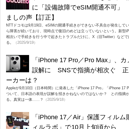
に「設備故障でeSIM開通不可」
ましの声【訂正】
NTTドコモは9月19日、eSIMの開通手続きができない不具合が発生して
ら障害が続いており、現時点で復旧のめどは立っていないという。新型iP
相次いで手続きを行う中で起きたトラブルだけに、X（旧Twitter）な
る。
（2025/9/19）
「iPhone 17 Pro／Pro Ma
誤解に SNSで指摘が相次ぐ 
ーカーは？
Appleが9月10日（日本時間）に発表した「iPhone 17 Pro」「iPhone 1
ついて、日本語の表現が誤解を招きかねないのではないか？ との指摘がX（
る。真実は一体……？
（2025/9/18）
「iPhone 17／Air」保護フィ
ィルラボ」で10月上旬頃から