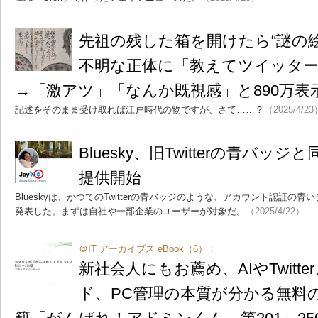
先祖の残した箱を開けたら“謎の
不明な正体に「教えてツイッタ
→「激アツ」「なんか既視感」と890万表
記述をそのまま受け取れば江戸時代の物ですが、さて……？
（2025/4/23
Bluesky、旧Twitterの青バ
提供開始
Blueskyは、かつてのTwitterの青バッジのような、アカウント認証
発表した。まずは自社や一部企業のユーザーが対象だ。
（2025/4/22）
＠IT アーカイブス eBook（6）：
新社会人にもお薦め、AIやTwitt
ド、PC管理の本質が分かる無料