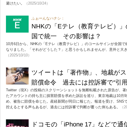
避けたい。
（2025/10/24）
ふぉーんなハナシ：
NHKの「Eテレ（教育テレビ）
国で統一 その影響は？
10月6日から、NHKの「Eテレ（教育テレビ）」のコールサインが全国で統一
なりました。「それがどうした？」と思うかもしれませんが、意外と大
（2025/10/10）
ツイートは「著作物」、地裁がス
賠償命令 過去には控訴審で“引用
Twitter（現X）の投稿のスクリーンショットを無断転載された原告が
たアカウントの持ち主に損害賠償を求めた訴訟を巡り、東京地裁は10月
め、被告に賠償を命じた。産経新聞が同日に報じた。報道を受け、SNS
控えるとする声もあるが、過去には控訴審で判断が覆った例もある。
（20
ドコモの「iPhone 17」など