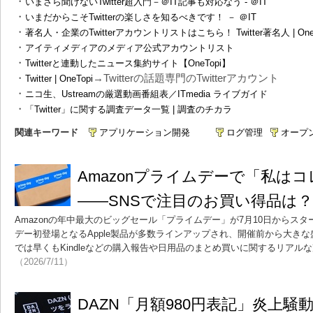
・
いまさら聞けないTwitter超入門－＠IT記事も対応なう - ＠IT
・
いまだからこそTwitterの楽しさを知るべきです！ － ＠IT
・
著名人・企業のTwitterアカウントリストはこちら！ Twitter著名人 | OneT
・
アイティメディアのメディア公式アカウントリスト
・
Twitterと連動したニュース集約サイト【OneTopi】
・
→Twitterの話題専門のTwitterアカウント
Twitter | OneTopi
・
ニコ生、Ustreamの厳選動画番組表／ITmedia ライブガイド
・
「Twitter」に関する調査データ一覧 | 調査のチカラ
関連キーワード
アプリケーション開発
ログ管理
オープ
Amazonプライムデーで「私は
――SNSで注目のお買い得品は？
Amazonの年中最大のビッグセール「プライムデー」が7月10日からス
デー初登場となるApple製品が多数ラインアップされ、開催前から大きな盛り
では早くもKindleなどの購入報告や日用品のまとめ買いに関するリアル
（2026/7/11）
DAZN「月額980円表記」炎上