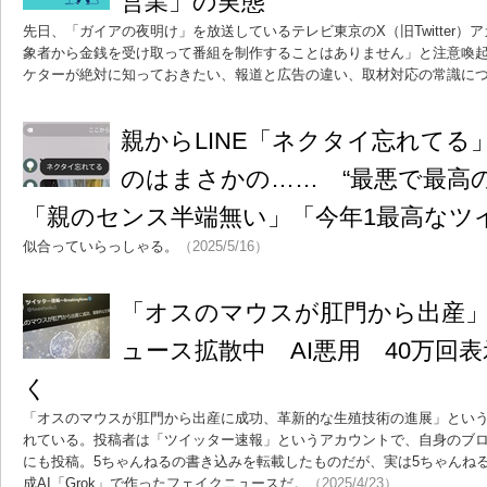
営業」の実態
先日、「ガイアの夜明け」を放送しているテレビ東京のX（旧Twitter
象者から金銭を受け取って番組を制作することはありません」と注意喚
ケターが絶対に知っておきたい、報道と広告の違い、取材対応の常識に
親からLINE「ネクタイ忘れてる
のはまさかの…… “最悪で最高の光
「親のセンス半端無い」「今年1最高なツ
似合っていらっしゃる。
（2025/5/16）
「オスのマウスが肛門から出産
ュース拡散中 AI悪用 40万回
く
「オスのマウスが肛門から出産に成功、革新的な生殖技術の進展」という4
れている。投稿者は「ツイッター速報」というアカウントで、自身のブロ
にも投稿。5ちゃんねるの書き込みを転載したものだが、実は5ちゃんね
成AI「Grok」で作ったフェイクニュースだ。
（2025/4/23）