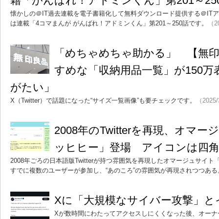
籍「がんばれ！アドミンくん」第201～25
懐かしの＠IT過去連載を電子書籍化して無料ダウンロード提供する＠ITアー
は連載「4コマまんが がんばれ！アドミンくん」第201～250話です。
（20
「めちゃめちゃ助かる」 【無
すめな「収納用品一覧」が150
がたい」
X（Twitter）で話題になった“サイズ一覧画像”も要チェックです。
（2025/
2008年のTwitterを再現、オ
ッヒヒー」登場 アイコンは四
2008年ごろの日本語版Twitterが持つ雰囲気を再現したオマージュサ
すでに複数のユーザーが参加し、“あのころ”の雰囲気が再現されつつある
Xに「大規模なサイバー攻撃」と
Xが数時間にわたってアクセスしにくくなった後、オーナ