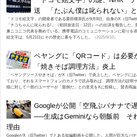
送 「たぶん僕は叱られない」と
「ドコモ絵文字」の開発者である栗田穣崇氏が9月9日、自身のX（旧Twitt
「チコちゃんに叱られる!」（初回放送日：12日）への出演を報告した。
兼ニコニコ代表を務めている。携帯電話のコミュニケーションに彩りを
絵文字は、5月21日にその歴史に幕を下ろした。
（2025/9/10）
ペヤングに「QRコード」は必要
「焼きそば調理方法」炎上
「ペヤングソースやきそば」がX（旧Twitter）で炎上した。ペヤングに
ており、それをスマートフォンのカメラで読み取れば、調理方法の説明
様に対して一部のユーザーが「面倒だ」との意見をXに投稿し、賛否両論
Googleが公開「空飛ぶバナナ
──生成はGeminiなら朝飯前 
理由
GoogleがX（旧Twitter）でとある短編動画を公開した。人間が巨大