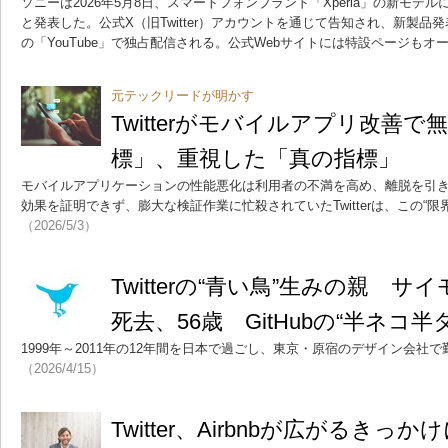
ソニーは2026年5月8日、スマートフォンブランド「Xperia」の新モデ
と発表した。公式X（旧Twitter）アカウントを通じて告知され、新製
の「YouTube」で独占配信される。公式Webサイトには特設ページもオ
元テックリードが明かす
Twitterがモバイルアプリ改善
標」、重視した「真の指標」
モバイルアプリケーションの性能悪化は利用者の不満を高め、離脱を引
効果を証明できず、膨大な検証作業に忙殺されていたTwitterは、この“
（2026/5/3）
Twitterの“青い鳥”生みの親 
死去、56歳 GitHubの“半ネコ
1999年～2011年の12年間を日本で過ごし、東京・原宿のデザイン会社
（2026/4/15）
Twitter、Airbnbが広がるき