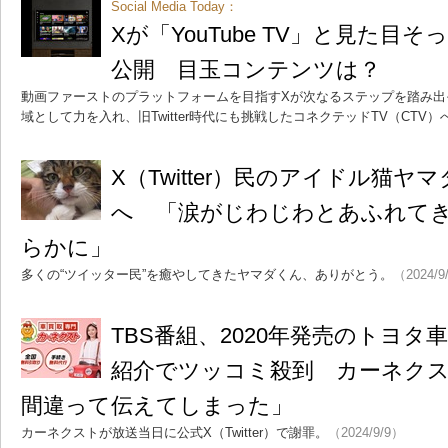
Social Media Today：
Xが「YouTube TV」と見た目
公開 目玉コンテンツは？
動画ファーストのプラットフォームを目指すXが次なるステップを踏み出そう
域として力を入れ、旧Twitter時代にも挑戦したコネクテッドTV（CTV
X（Twitter）民のアイドル猫ヤ
へ 「涙がじわじわとあふれて
らかに」
多くの“ツイッター民”を癒やしてきたヤマダくん、ありがとう。
（2024/9
TBS番組、2020年発売のトヨタ車
紹介でツッコミ殺到 カーネク
間違って伝えてしまった」
カーネクストが放送当日に公式X（Twitter）で謝罪。
（2024/9/9）