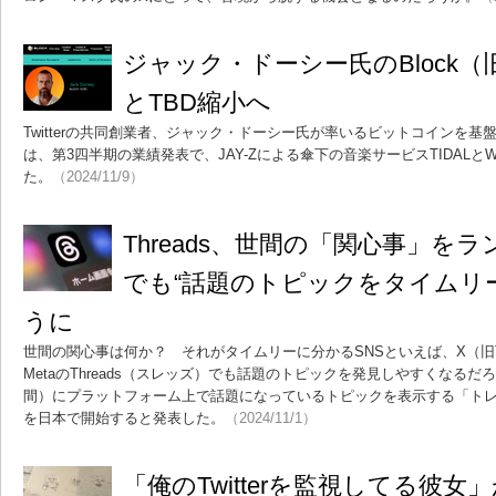
ジャック・ドーシー氏のBlock（旧S
とTBD縮小へ
Twitterの共同創業者、ジャック・ドーシー氏が率いるビットコインを基盤
は、第3四半期の業績発表で、JAY-Zによる傘下の音楽サービスTIDALと
た。
（2024/11/9）
Threads、世間の「関心事」を
でも“話題のトピックをタイムリ
うに
世間の関心事は何か？ それがタイムリーに分かるSNSといえば、X（旧Tw
MetaのThreads（スレッズ）でも話題のトピックを発見しやすくなるだろう
間）にプラットフォーム上で話題になっているトピックを表示する「ト
を日本で開始すると発表した。
（2024/11/1）
「俺のTwitterを監視してる彼女