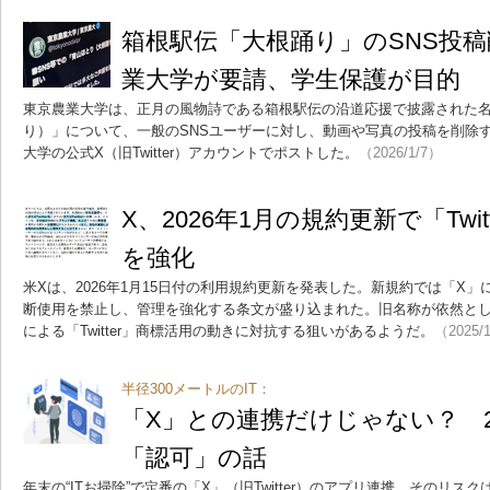
箱根駅伝「大根踊り」のSNS投稿
業大学が要請、学生保護が目的
東京農業大学は、正月の風物詩である箱根駅伝の沿道応援で披露された
り）」について、一般のSNSユーザーに対し、動画や写真の投稿を削除
大学の公式X（旧Twitter）アカウントでポストした。
（2026/1/7）
X、2026年1月の規約更新で「Twi
を強化
米Xは、2026年1月15日付の利用規約更新を発表した。新規約では「X」に加
断使用を禁止し、管理を強化する条文が盛り込まれた。旧名称が依然と
による「Twitter」商標活用の動きに対抗する狙いがあるようだ。
（2025/
半径300メートルのIT：
「X」との連携だけじゃない？ 2
「認可」の話
年末の“ITお掃除”で定番の「X」（旧Twitter）のアプリ連携。そのリ