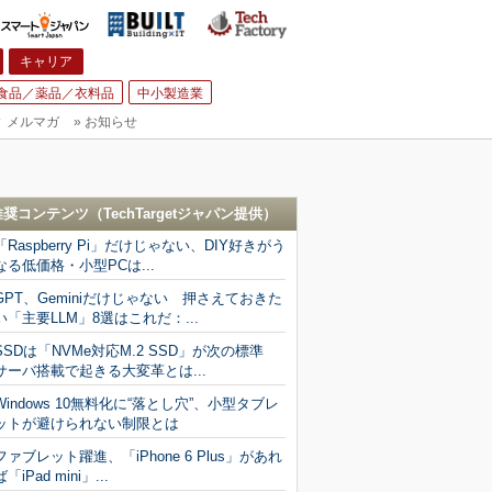
キャリア
食品／薬品／衣料品
中小製造業
▼
メルマガ
»
お知らせ
推奨コンテンツ（
TechTargetジャパン
提供）
「Raspberry Pi」だけじゃない、DIY好きがう
なる低価格・小型PCは...
GPT、Geminiだけじゃない 押さえておきた
い「主要LLM」8選はこれだ：...
SSDは「NVMe対応M.2 SSD」が次の標準
サーバ搭載で起きる大変革とは...
Windows 10無料化に“落とし穴”、小型タブレ
ットが避けられない制限とは
ファブレット躍進、「iPhone 6 Plus」があれ
ば「iPad mini」...