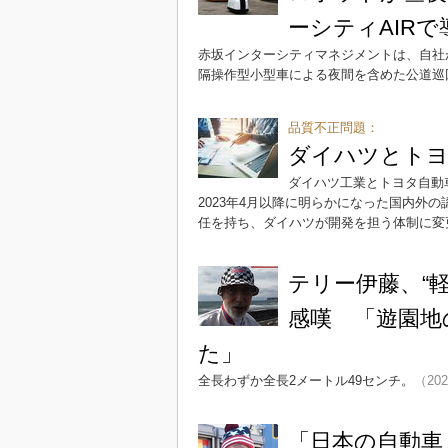
ーシティAIRで
赤坂インターシティマネジメントは、自社
隔操作型小型車による夜間を含めた公道巡
品質不正問題：
ダイハツとトヨ
ダイハツ工業とトヨタ自動
2023年4月以降に明らかになった国内外
任を持ち、ダイハツが開発を担う体制に変
テリー伊藤、“
感嘆 「遊園地
た」
全長わずか全長2メートル49センチ。
（202
「日本の自動車