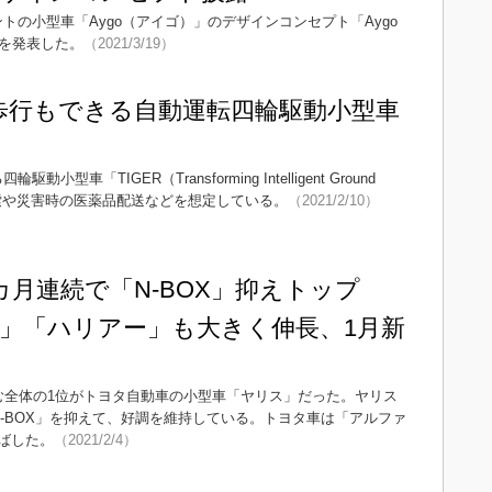
ントの小型車「Aygo（アイゴ）」のデザインコンセプト「Aygo
）」を発表した。
（2021/3/19）
四足歩行もできる自動運転四輪駆動小型車
駆動小型車「TIGER（Transforming Intelligent Ground
。宇宙探索や災害時の医薬品配送などを想定している。
（2021/2/10）
カ月連続で「N-BOX」抑えトップ
」「ハリアー」も大きく伸長、1月新
む全体の1位がトヨタ自動車の小型車「ヤリス」だった。ヤリス
-BOX」を抑えて、好調を維持している。トヨタ車は「アルファ
ばした。
（2021/2/4）