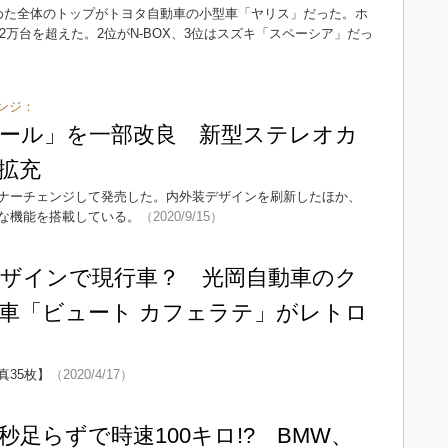
めた全体のトップがトヨタ自動車の小型車「ヤリス」だった。ホ
2万台を超えた。2位がN-BOX、3位はスズキ「スペーシア」だっ
ンジ：
ール」を一部改良 新型ステレオカ
拡充
ナーチェンジして発売した。内外装デザインを刷新したほか、
な機能を搭載している。
（2020/9/15）
ザインで現行車？ 光岡自動車のク
車「ビュート カフェラテ」がレトロ
35枚】
（2020/4/17）
5秒足らずで時速100キロ!? BMW、