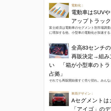
電動化：
電動車はSUV
アップトラッ
富士経済は電動車のセグメント別市場調査
に増加する他、小型車の電動化が加速する
全高83センチ
再販決定→組み
い 「箱が小型車のトラ
占拠」
それでも再販開始後すぐ売り切れ。みんな
車両デザイン：
Aセグメントは
「アイゴ」のデ