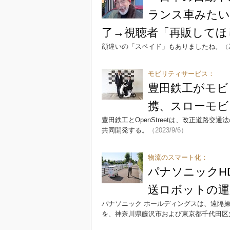
ランス車みたい
了→視聴者「再販してほ
顔違いの「スペイド」もありましたね。
（2
モビリティサービス：
豊田鉄工がモビリ
携、スローモビ
豊田鉄工とOpenStreetは、改正道路
共同開発する。
（2023/9/6）
物流のスマート化：
パナソニックH
送ロボットの運
パナソニック ホールディングスは、遠隔
を、神奈川県藤沢市および東京都千代田区