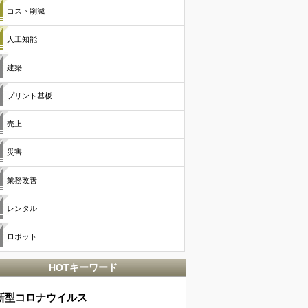
コスト削減
人工知能
建築
プリント基板
売上
災害
業務改善
レンタル
ロボット
HOTキーワード
新型コロナウイルス