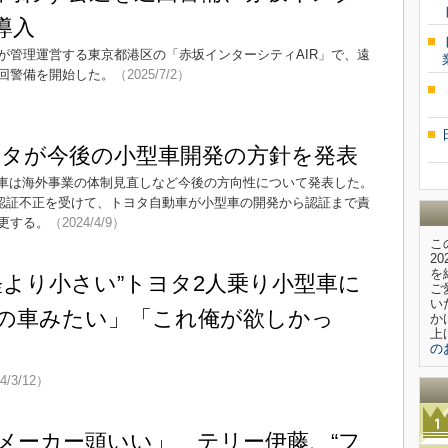
導入
が管理運営する東京都港区の「赤坂インターシティAIR」で、遠
回警備を開始した。
（2025/7/2）
タが今後の小型車開発の方針を発表
車は海外事業の体制見直しなど今後の方向性について発表した。
の認証不正を受けて、トヨタ自動車が小型車の開発から認証まで責
更する。
（2024/4/9）
こ
2
を
軽より小さい”トヨタ2人乗り小型車に
ご
い
の車みたい」「これ俺が欲しかっ
か
上
の
4/3/12）
メーカー頭いい」 テリー伊藤、“フ