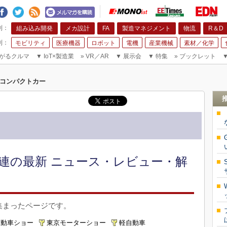
組み込み開発
メカ設計
FA
製造マネジメント
物流
R＆D
モビリティ
医療機器
ロボット
電機
産業機械
素材／化学
がるクルマ
▼
IoT×製造業
»
VR／AR
▼
展示会
▼
特集
»
ブックレット
コンパクトカー
連の最新 ニュース・レビュー・解
集まったページです。
自動車ショー
東京モーターショー
軽自動車