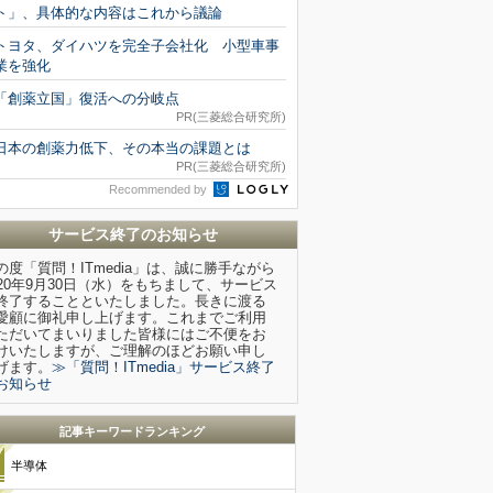
ト」、具体的な内容はこれから議論
トヨタ、ダイハツを完全子会社化 小型車事
業を強化
「創薬立国」復活への分岐点
PR(三菱総合研究所)
日本の創薬力低下、その本当の課題とは
PR(三菱総合研究所)
Recommended by
サービス終了のお知らせ
の度「質問！ITmedia」は、誠に勝手ながら
020年9月30日（水）をもちまして、サービス
終了することといたしました。長きに渡る
愛顧に御礼申し上げます。これまでご利用
ただいてまいりました皆様にはご不便をお
けいたしますが、ご理解のほどお願い申し
げます。
≫「質問！ITmedia」サービス終了
お知らせ
記事キーワードランキング
半導体