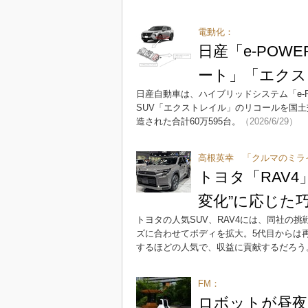
電動化：
日産「e-POW
ート」「エクス
日産自動車は、ハイブリッドシステム「e-
SUV「エクストレイル」のリコールを国土交通
造された合計60万595台。
（2026/6/29）
高根英幸 「クルマのミラ
トヨタ「RAV
変化”に応じた
トヨタの人気SUV、RAV4には、同社の
ズに合わせてボディを拡大。5代目からは
するほどの人気で、収益に貢献するだろう
FM：
ロボットが昼夜