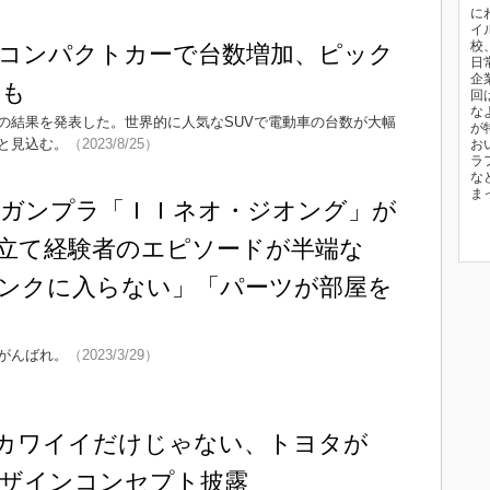
に
イ
校
やコンパクトカーで台数増加、ピック
日
企
クも
回
な
の結果を発表した。世界的に人気なSUVで電動車の台数が大幅
が
と見込む。
（2023/8/25）
お
ラ
な
ま
のガンプラ「ＩＩネオ・ジオング」が
立て経験者のエピソードが半端な
ンクに入らない」「パーツが部屋を
がんばれ。
（2023/3/29）
カワイイだけじゃない、トヨタが
ザインコンセプト披露