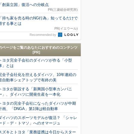
「創薬立国」復活への分岐点
PR(三菱総合研究所)
「持ち家を売る時のNG行為」知ってるだけで
得する事とは
PR(イエウール)
Recommended by
のページをご覧のあなたにおすすめのコンテンツ
[PR]
トヨタ完全子会社のダイハツが作る「小型
車」とは
完全子会社化を控えるダイハツ、10年連続の
軽自動車シェアトップで有終の美
トヨタが新設する「新興国小型車カンパニ
ー」、ダイハツに開発生産を一本化
トヨタの完全子会社になったダイハツが中期
計画、「DNGA」第1弾は軽自動車
ダイハツのスポーツモデルが復活？ 「シャレ
ード・デ・トマソ」へのオマージュ
スズキとトヨタ「業務提携は今日からスター