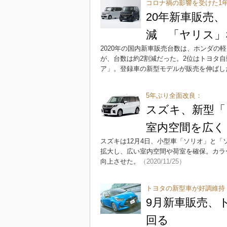
コロナ禍の影響を受けた1
20年新車販売、
減 「ヤリス」
2020年の国内新車販売台数は、ホンダの軽
が、台数は約2割減だった。2位はトヨタ
ア」。登録車の新型モデルが販売を伸ばし
5年ぶり全面改良：
スズキ、新型「
室内空間を広く
スズキは12月4日、小型車「ソリオ」と
拡大し、広い室内空間や荷室を確保。カラ
向上させた。
（2020/11/25）
トヨタの新型車が好調維持
9月新車販売、
回る