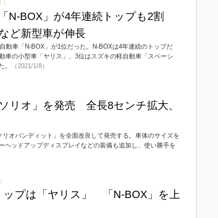
年：
「N-BOX」が4年連続トップも2割
など新型車が伸長
自動車「N-BOX」が1位だった。N-BOXは4年連続のトップだ
自動車の小型車「ヤリス」、3位はスズキの軽自動車「スペーシ
た。
（2021/1/8）
ソリオ」を発売 全長8センチ拡大、
「ソリオバンディット」を全面改良して発売する。車体のサイズを
ーヘッドアップディスプレイなどの装備も追加し、使い勝手を
：
トップは「ヤリス」 「N-BOX」を上