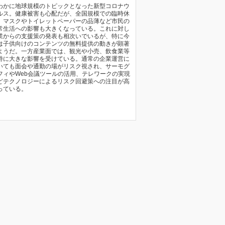
わかに地球規模のトピックとなった新型コロナウ
ルス。健康被害も心配だが、全国規模での臨時休
、マスクやトイレットペーパーの品薄など市民の
常生活への影響も大きくなっている。これに対し
業からの支援策の発表も相次いでいるが、特に今
は子供向けのコンテンツの無料提供の動きが顕著
ようだ。一方産業面では、観光や小売、飲食業等
特に大きな影響を受けている。通常の企業運営に
いても面会や通勤の場がリスク視され、サーモグ
フィやWeb会議ツールの活用、テレワークの実現
どテクノロジーによるリスク回避策への注目が高
っている。