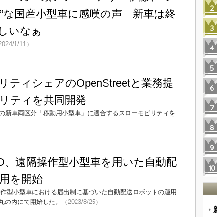
”な国産小型車に感嘆の声 新車は終
しいなぁ」
024/1/11）
ティシェアのOpenStreetと業務提
リティを共同開発
交通法の新車両区分「移動用小型車」に適合するスローモビリティを
D、遠隔操作型小型車を用いた自動配
用を開始
操作型小型車における届出制に基づいた自動配送ロボットの運用
丸の内にて開始した。
（2023/8/25）