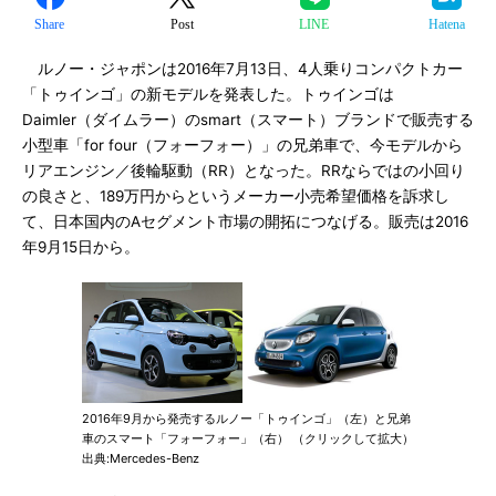
Share
Post
LINE
Hatena
ルノー・ジャポンは2016年7月13日、4人乗りコンパクトカー
「トゥインゴ」の新モデルを発表した。トゥインゴは
Daimler（ダイムラー）のsmart（スマート）ブランドで販売する
小型車「for four（フォーフォー）」の兄弟車で、今モデルから
リアエンジン／後輪駆動（RR）となった。RRならではの小回り
の良さと、189万円からというメーカー小売希望価格を訴求し
て、日本国内のAセグメント市場の開拓につなげる。販売は2016
年9月15日から。
2016年9月から発売するルノー「トゥインゴ」（左）と兄弟
車のスマート「フォーフォー」（右） （クリックして拡大）
出典:Mercedes-Benz