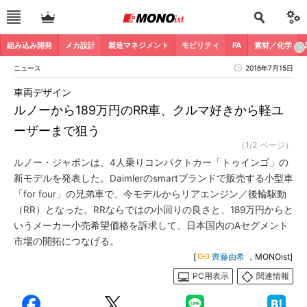
組み込み開発
メカ設計
製造マネジメント
モビリティ
FA
素材／化学
ニュース
2016年7月15日
車両デザイン
ルノーから189万円のRR車、クルマ好きから軽ユ
ーザーまで狙う
（1/2 ページ）
ルノー・ジャポンは、4人乗りコンパクトカー「トゥインゴ」の
新モデルを発表した。Daimlerのsmartブランドで販売する小型車
「for four」の兄弟車で、今モデルからリアエンジン／後輪駆動
（RR）となった。RRならではの小回りの良さと、189万円からと
いうメーカー小売希望価格を訴求して、日本国内のAセグメント
市場の開拓につなげる。
[
齊藤由希
，MONOist]
PC用表示
関連情報