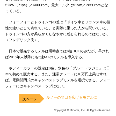
52kW（71ps）／6000rpm、最大トルクは91Nm／2850rpmとな
っている。
フォーフォーとトゥインゴの差は「ドイツ車とフランス車の個
性の違いとして表れている、と実際に乗った人から聞いている。
トゥインゴの方が柔らかくしなやかに感じられるのではないか」
（フレデリック氏）。
日本で販売するモデルは現時点では6速DCTのみだが、早けれ
ば2016年末以降にも5速MTのモデルも導入する。
ボディーカラーの設定は6色。水色の「ブルー ドラジェ」は日
本で初めて販売する。また、通常グレードに10万円上乗せすれ
ば、電動開閉式のキャンバストップモデルを選択できる。フォー
フォーにはキャンバストップはない。
ルノーの間口を広げるモデルに
Copyright © ITmedia, Inc. All Rights Reserved.