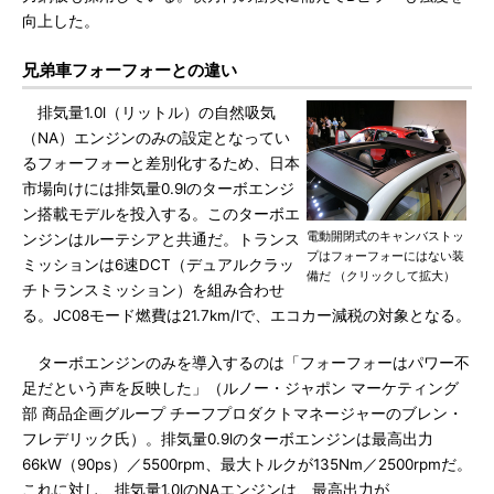
向上した。
兄弟車フォーフォーとの違い
排気量1.0l（リットル）の自然吸気
（NA）エンジンのみの設定となってい
るフォーフォーと差別化するため、日本
市場向けには排気量0.9lのターボエンジ
ン搭載モデルを投入する。このターボエ
電動開閉式のキャンバストッ
ンジンはルーテシアと共通だ。トランス
プはフォーフォーにはない装
ミッションは6速DCT（デュアルクラッ
備だ （クリックして拡大）
チトランスミッション）を組み合わせ
る。JC08モード燃費は21.7km/lで、エコカー減税の対象となる。
ターボエンジンのみを導入するのは「フォーフォーはパワー不
足だという声を反映した」（ルノー・ジャポン マーケティング
部 商品企画グループ チーフプロダクトマネージャーのブレン・
フレデリック氏）。排気量0.9lのターボエンジンは最高出力
66kW（90ps）／5500rpm、最大トルクが135Nm／2500rpmだ。
これに対し、排気量1.0lのNAエンジンは、最高出力が