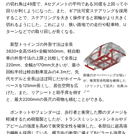
の切れ角は49度で、Aセグメントの平均である30度を上回って小
回りが利くようになった。また、ギア比可変ステアリングを採用
することで、ステアリングを大きく操作すると前輪がより大きく
切れるようにした。これにより、狭い路地での走行や駐車時、U
ターンなどでの取り回しが良くなる。
新型トゥインゴの外形寸法は全長
3620×全高1545×全幅1650mm。軽自動
車の外形寸法の上限と比較して全長は
220mm、全幅が170mm大きいが、最小
回転半径は軽自動車並みの4.3mだ。先
前後のオーバーハングが短い
代モデルと全長はほぼ同じだがホイール
が、衝突安全性能を確保した
ベースを125mm長くし、居住空間を広
（クリックして拡大） 出典:ル
ノー
げた。また、リアシートと助手席を倒す
と、最大2200mmの長尺の荷物も積むことができる。
ボンネットやフェンダーは、歩行者と衝突した際のダメージを
軽減するため樹脂製としたが、トランスミッショントンネルやド
アビームの強度を高めて衝突安全性を確保した。各部位に超高張
力鋼板も採用している。横方向の衝突に備えてBピラーも強度を