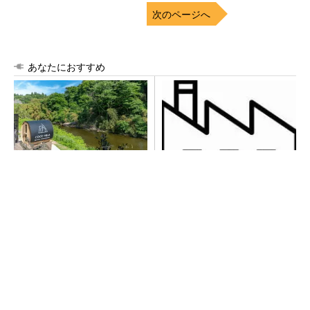
次のページへ
あなたにおすすめ
シェア別荘「COCO VILLA O
令和8年熊本地震による工場へ
wners」3選
の影響まとめ
PR(COCO VILLA on GOETHE)
100℃でモップ洗浄、圧倒的な吸引力…今注目
のロボット掃除機
PR(Dreame)