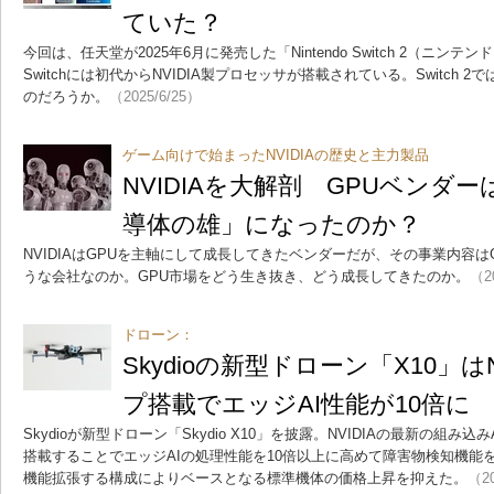
ていた？
今回は、任天堂が2025年6月に発売した「Nintendo Switch 2（ニン
Switchには初代からNVIDIA製プロセッサが搭載されている。Switch
のだろうか。
（2025/6/25）
ゲーム向けで始まったNVIDIAの歴史と主力製品
NVIDIAを大解剖 GPUベンダ
導体の雄」になったのか？
NVIDIAはGPUを主軸にして成長してきたベンダーだが、その事業内容
うな会社なのか。GPU市場をどう生き抜き、どう成長してきたのか。
（2
ドローン：
Skydioの新型ドローン「X10」は
プ搭載でエッジAI性能が10倍に
Skydioが新型ドローン「Skydio X10」を披露。NVIDIAの最新の組み込みAIチ
搭載することでエッジAIの処理性能を10倍以上に高めて障害物検知機能
機能拡張する構成によりベースとなる標準機体の価格上昇を抑えた。
（20