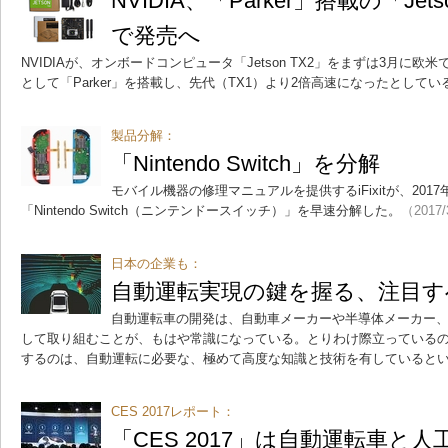
NVIDIA、「Parker」搭載の「Jet
で発売へ
NVIDIAが、オンボードコンピュータ「Jetson TX2」をまずは3月に欧米
として「Parker」を搭載し、先代（TX1）より2倍高速になったとしてい
製品分解：
「Nintendo Switch」を分解
モバイル機器の修理マニュアルを提供するiFixitが、201
「Nintendo Switch（ニンテンドースイッチ）」を早速分解した。
（2017/
日本の企業も：
自動運転実現の鍵を握る、注目す
自動運転車の開発は、自動車メーカーや半導体メーカー
して取り組むことが、もはや常識になっている。とりわけ際立っている
するのは、自動運転に必要な、極めて高度な知識と技術を有していると
CES 2017レポート：
「CES 2017」は自動運転車と