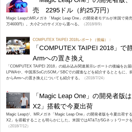
売 2295ドル（約25万円）
Magic LeapのMRメガネ「Magic Leap One」の開発者モデルが米国で
万4600円）。大小2つのサイズから選べる。
（2018/8/9）
COMPUTEX TAIPEI 2018レポート（後編）：
「COMPUTEX TAIPEI 2018
Armへの置き換え
「COMPUTEX TAIPEI 2018」の組み込み関連展示レポートの後編
LPWAや、中国系SoCのSOM／SBCでの躍進などを紹介するとともに、
からArmへの置き換えについても紹介する。
（2018/7/24）
「Magic Leap One」の開発者版はN
X2」搭載で今夏出荷
Magic Leapが、MRメガネ「Magic Leap One」の開発者版を今夏出荷す
X2」を搭載することも明らかにした。米国ではAT&Tが5Gネットワーク
（2018/7/12）