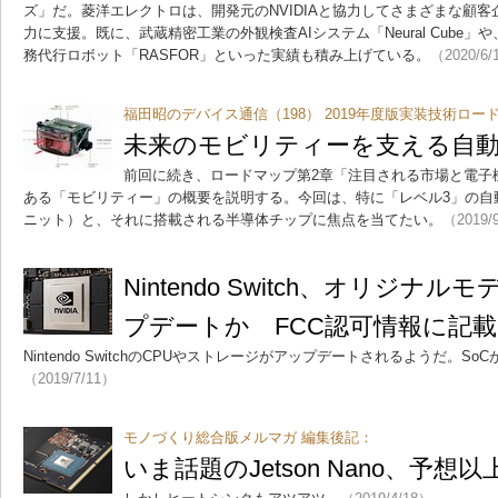
ズ」だ。菱洋エレクトロは、開発元のNVIDIAと協力してさまざまな顧客
力に支援。既に、武蔵精密工業の外観検査AIシステム「Neural Cube
務代行ロボット「RASFOR」といった実績も積み上げている。
（2020/6/
福田昭のデバイス通信（198） 2019年度版実装技術ロー
未来のモビリティーを支える自
前回に続き、ロードマップ第2章「注目される市場と電子
ある「モビリティー」の概要を説明する。今回は、特に「レベル3」の自
ニット）と、それに搭載される半導体チップに焦点を当てたい。
（2019/
Nintendo Switch、オリジナ
プデートか FCC認可情報に記載
Nintendo SwitchのCPUやストレージがアップデートされるようだ。SoC
（2019/7/11）
モノづくり総合版メルマガ 編集後記：
いま話題のJetson Nano、予想