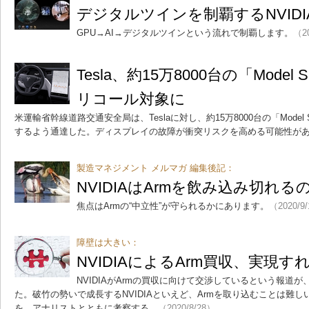
デジタルツインを制覇するNVIDIAの
GPU→AI→デジタルツインという流れで制覇します。
（20
Tesla、約15万8000台の「Model
リコール対象に
米運輸省幹線道路交通安全局は、Teslaに対し、約15万8000台の「Model 
するよう通達した。ディスプレイの故障が衝突リスクを高める可能性が
製造マネジメント メルマガ 編集後記：
NVIDIAはArmを飲み込み切れる
焦点はArmの“中立性”が守られるかにあります。
（2020/9
障壁は大きい：
NVIDIAによるArm買収、実現
NVIDIAがArmの買収に向けて交渉しているという報道
た。破竹の勢いで成長するNVIDIAといえど、Armを取り込むことは難
を、アナリストとともに考察する。
（2020/8/28）