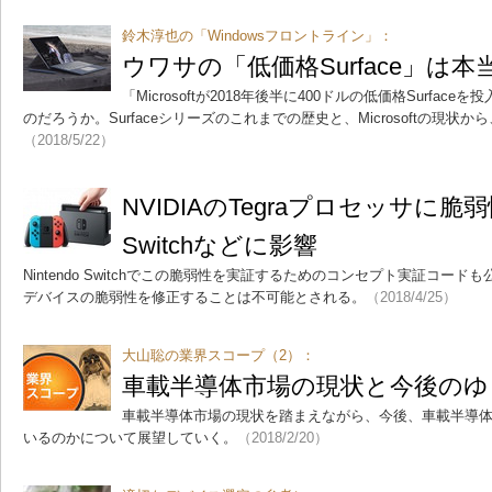
鈴木淳也の「Windowsフロントライン」：
ウワサの「低価格Surface」は
「Microsoftが2018年後半に400ドルの低価格Surfa
のだろうか。Surfaceシリーズのこれまでの歴史と、Microsoftの現状
（2018/5/22）
NVIDIAのTegraプロセッサに脆弱
Switchなどに影響
Nintendo Switchでこの脆弱性を実証するためのコンセプト実証コー
デバイスの脆弱性を修正することは不可能とされる。
（2018/4/25）
大山聡の業界スコープ（2）：
車載半導体市場の現状と今後のゆ
車載半導体市場の現状を踏まえながら、今後、車載半導
いるのかについて展望していく。
（2018/2/20）