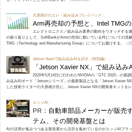
大原雄介のエレ・組み込みプレイバック：
Arm再売却の予想と、Intel TMG
エレクトロニクス／組み込み業界の動向をウオッチする連載
の振り返りとして、SoftBankがArmの売却に動いている件についての見解
TMG（Technology and Manufacturing Group）についてお届けする。
（20
Jetson Nanoで組み込みAIを試す（特別編）：
「Jetson Xavier NX」で組み込
2020年5月14日に行われたNVIDIAの「GTC 2020
み込みAIボード「Jetsonシリーズ」の最新製品となる「Jetson Xavier N
した技術ライターの大原雄介氏に、Jetson Xavier NXの開発者キット
エッジAI：
PR：
自動車部品メーカーが販売す
テム、その開発基盤とは
AIの活用が進みつつある製造業から注目を集めているのがエッジAIプラットフォ