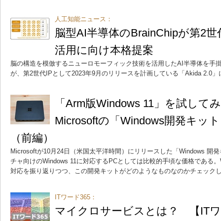
人工知能ニュース：
脳型AI半導体のBrainChipが第
活用に向け本格提案
脳の構造を模倣するニューロモーフィック技術を活用したAI半導体を手掛ける
が、第2世代IPとして2023年9月のリリースを計画している「Akida 2.
「Arm版Windows 11」を試し
Microsoftの「Windows開発キッ
（前編）
Microsoftが10月24日（米国太平洋時間）にリリースした「Windows 開
チャ向けのWindows 11に対応するPCとしては比較的手頃な価格である。Wi
対応を振り返りつつ、この開発キットがどのようなものなのかチェック
ITワード365：
マイクロサービスとは？ 【ITワ