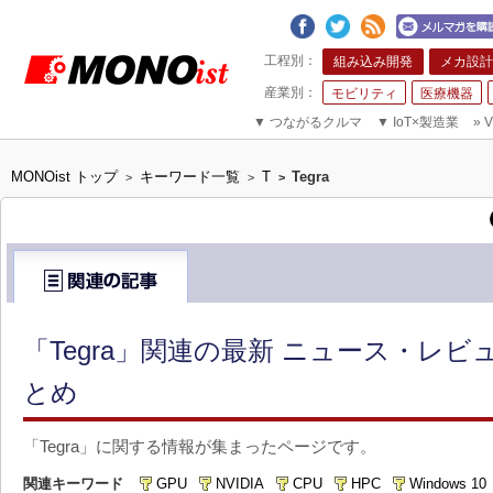
組み込み開発
メカ設計
モビリティ
医療機器
▼
つながるクルマ
▼
IoT×製造業
»
V
MONOist トップ
キーワード一覧
T
Tegra
>
>
>
「Tegra」関連の最新 ニュース・レビ
とめ
「Tegra」に関する情報が集まったページです。
関連キーワード
GPU
NVIDIA
CPU
HPC
Windows 10