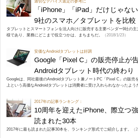
適切なデバイス選定の参考に
「iPhone」「iPad」だけじゃ
9社のスマホ／タブレットを比較
タブレットとスマートフォンを法人向けに販売する主要ベンダー9社の主
様であり、業務にどこまで役立つかは、まちまちだ。
（2018/1/23）
安価なAndroidタブレットは好調
Google「Pixel C」の販売停
Androidタブレット時代の終わり
Googleは、同社最後のAndroidタブレット兼ノートPC「Pixel C」の
上という高価なAndroidタブレットは消費者に受け入れられなかったよう
2017年の記事ランキング：
10周年を迎えたiPhone、際立つ強
読まれた30本
2017年に最も読まれた記事30本を、ランキング形式でご紹介します。
（2