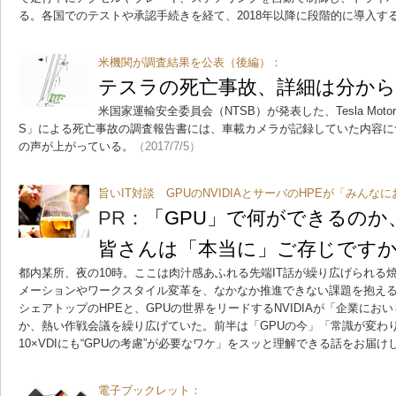
る。各国でのテストや承認手続きを経て、2018年以降に段階的に導入す
米機関が調査結果を公表（後編）：
テスラの死亡事故、詳細は分か
米国家運輸安全委員会（NTSB）が発表した、Tesla Moto
S」による死亡事故の調査報告書には、車載カメラが記録していた内容に
の声が上がっている。
（2017/7/5）
旨いIT対談 GPUのNVIDIAとサーバのHPEが「みん
PR：
「GPU」で何ができるの
皆さんは「本当に」ご存じです
都内某所、夜の10時。ここは肉汁感あふれる先端IT話が繰り広げられる
メーションやワークスタイル変革を、なかなか推進できない課題を抱える
シェアトップのHPEと、GPUの世界をリードするNVIDIAが「企業にお
か、熱い作戦会議を繰り広げていた。前半は「GPUの今」「常識が変わりつつ
10×VDIにも“GPUの考慮”が必要なワケ」をスッと理解できる話をお届け
電子ブックレット：