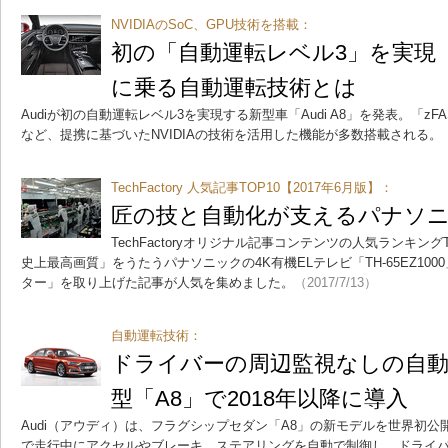
NVIDIAのSoC、GPU技術を搭載：
初の「自動運転レベル3」を実現 「
に乗る自動運転技術とは
Audiが初の自動運転レベル3を実現する新型車「Audi A8」を発表。「z
など、提携に基づいたNVIDIAの技術を活用した機能が多数搭載される。
TechFactory 人気記事TOP10【2017年6月版】：
匠の技と自動化が支えるパナソ
TechFactoryオリジナル記事コンテンツの人気ランキン
史上最高画質」をうたうパナソニックの4K有機ELテレビ「TH-65EZ10
ター」を取り上げた記事が人気を集めました。
（2017/7/13）
自動運転技術：
ドライバーの周辺監視なしの自
型「A8」で2018年以降に導入
Audi（アウディ）は、フラグシップセダン「A8」の新モデルを世界初公
で走行中にアクセルやブレーキ、ステアリングを自動で制御し、ドライ