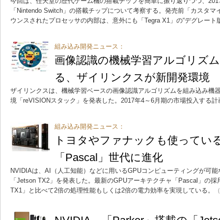
今回は、任天堂の歴代ゲーム機の搭載チップを簡単に振り返りつつ、201
「Nintendo Switch」の搭載チップについて考察する。発売前「カスタ
ウンスされたプロセッサの内部は、意外にも「Tegra X1」の“デグレート
組み込み開発ニュース：
画像認識の機械学習アルゴリズ
る、ザイリンクスが新開発環境
ザイリンクスは、機械学習ベースの画像認識アルゴリズムを組み込み機
境「reVISIONスタック」を発表した。2017年4～6月期の市場投入する
組み込み開発ニュース：
トヨタやファナックも使っている“
「Pascal」世代に進化
NVIDIAは、AI（人工知能）などに用いるGPUコンピューティングが
「Jetson TX2」を発表した。最新のGPUアーキテクチャ「Pascal」の採
TX1」と比べて2倍の処理性能もしくは2倍の電力効率を実現している。
（