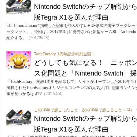
Nintendo Switchのチップ解
版Tegra X1を選んだ理由
EE Times Japanに掲載した記事を読みやすいPDF形式の電子ブッ
ックレット」。今回は、2017年3月に発売された新型ゲーム機「Nintendo
紹介する。
（2017/5/28）
TechFactory 1周年記念特別企画：
どうしても気になる！ ニッポ
ス化問題と「Nintendo Switch
「TechFactory」開設1周年を記念して、サイトがオープンした2016年4
掲載されたTechFactoryオリジナルコンテンツの人気／注目記事ラン
事が見つかるはず!?
（2017/4/4）
この10年で起こったこと、次の10年で起こること（14）
Nintendo Switchのチップ解
版Tegra X1を選んだ理由