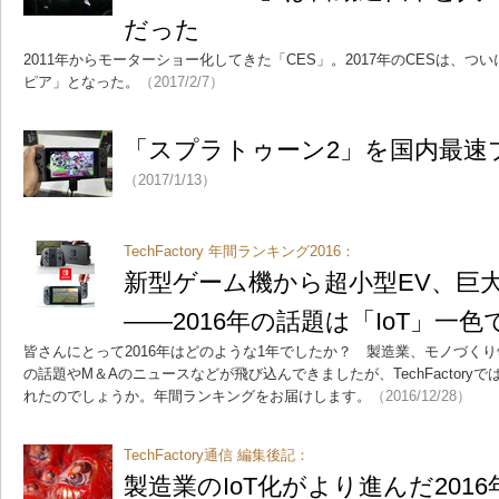
だった
2011年からモーターショー化してきた「CES」。2017年のCESは、
ピア」となった。
（2017/2/7）
「スプラトゥーン2」を国内最速
（2017/1/13）
TechFactory 年間ランキング2016：
新型ゲーム機から超小型EV、巨
――2016年の話題は「IoT」一色
皆さんにとって2016年はどのような1年でしたか？ 製造業、モノづく
の話題やM＆Aのニュースなどが飛び込んできましたが、TechFactor
れたのでしょうか。年間ランキングをお届けします。
（2016/12/28）
TechFactory通信 編集後記：
製造業のIoT化がより進んだ201