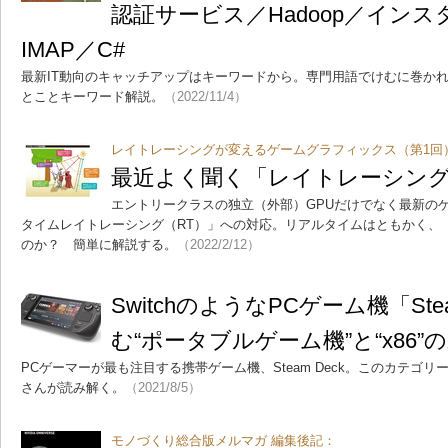
認証サービス／Hadoop／インスタ
IMAP／C#
最新IT動向のキャッチアップはキーワードから。専門用語でけむに巻かれ
とことキーワード解説。
（2022/11/4）
レイトレーシングが変えるゲームグラフィックス（第1回
最近よく聞く「レイトレーシン
エントリークラスの独立（外部）GPUだけでなく最新の
タイムレイトレーシング（RT）」への対応。リアルタイムはともかく、
のか？ 簡単に解説する。
（2022/2/12）
SwitchのようなPCゲーム機「Ste
む“ポータブルゲーム機”と“x86”
PCゲーマーが最も注目する携帯ゲーム機、Steam Deck。このカテゴ
さんが読み解く。
（2021/8/5）
モノづくり総合版メルマガ 編集後記：