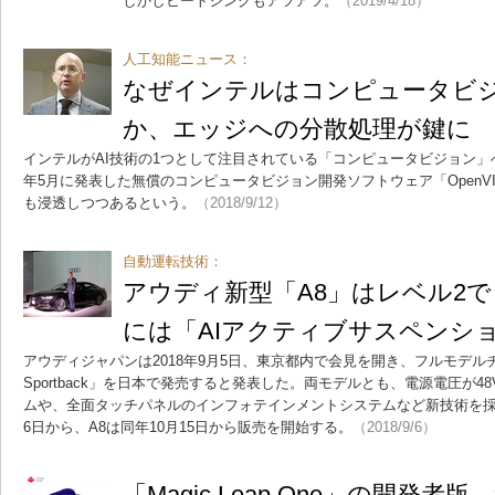
しかしヒートシンクもアツアツ。
（2019/4/18）
人工知能ニュース：
なぜインテルはコンピュータビ
か、エッジへの分散処理が鍵に
インテルがAI技術の1つとして注目されている「コンピュータビジョン」へ
年5月に発表した無償のコンピュータビジョン開発ソフトウェア「OpenV
も浸透しつつあるという。
（2018/9/12）
自動運転技術：
アウディ新型「A8」はレベル2で日
には「AIアクティブサスペンシ
アウディジャパンは2018年9月5日、東京都内で会見を開き、フルモデルチ
Sportback」を日本で発売すると発表した。両モデルとも、電源電圧が
ムや、全面タッチパネルのインフォテインメントシステムなど新技術を採用した。
6日から、A8は同年10月15日から販売を開始する。
（2018/9/6）
「Magic Leap One」の開発