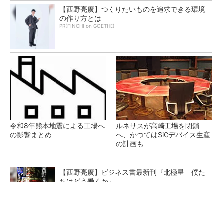
【西野亮廣】つくりたいものを追求できる環境
の作り方とは
PR(FINCHI on GOETHE)
令和8年熊本地震による工場へ
ルネサスが高崎工場を閉鎖
の影響まとめ
へ、かつてはSiCデバイス生産
の計画も
【西野亮廣】ビジネス書最新刊『北極星 僕た
ちはどう働くか』
PR(FINCHI on GOETHE)