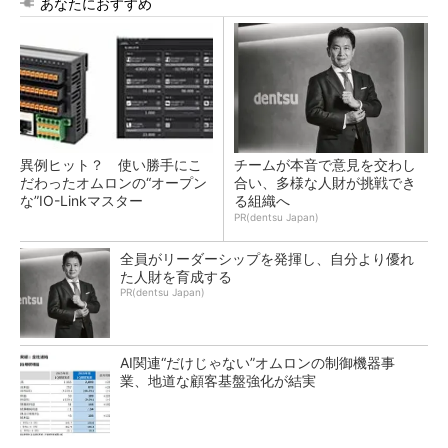
あなたにおすすめ
異例ヒット？ 使い勝手にこ
チームが本音で意見を交わし
だわったオムロンの“オープン
合い、多様な人財が挑戦でき
な”IO-Linkマスター
る組織へ
PR(dentsu Japan)
全員がリーダーシップを発揮し、自分より優れ
た人財を育成する
PR(dentsu Japan)
AI関連“だけじゃない”オムロンの制御機器事
業、地道な顧客基盤強化が結実