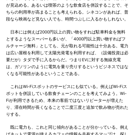
が見込める。あるいは喫茶のような飲食店を併設することで、そ
ちらの利用率が高まることも考えられる。シネコンがあれば、普
段なら映画など見ない人でも、時間つぶしに入るかもしれない。
日本には例えば2000円以上の買い物をすれば駐車料金を無料
とするようなスーパーも多いが、「4000円以上買い物すればフ
ルチャージ無料」としても、元が取れる可能性は十分ある。電力
は広い屋根を利用して太陽光発電を利用すれば、（設備投資は必
要だが）タダで手に入るからだ。つまりEVに対する無線充電
は、ガソリンのように電気を量り売りするというビジネスではな
くなる可能性があるということである。
これはWi-Fiスポットのサービスにも似ている。例えばWi-Fiス
ポットを併設している飲食チェーンのことを考えてみよう。Wi-
Fiが利用できるため、本来の客筋ではないリピーターが増えた
り、滞在時間が長くなることで二度三度と追加で飲み物が売れた
りする。
既に電力も、これと同じ傾向があることが分かっている。例え
ばネットで電源が使えるカフェの情報を共有するマップは、探し