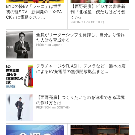
BYDの軽EV「ラッコ」は世界
【西野亮廣】ビジネス書最新
初の軽SDV、新開発の「X-PA
刊『北極星 僕たちはどう働
CK」に電動システ...
くか』
PR(FINCHI on GOETHE)
全員がリーダーシップを発揮し、自分より優れ
た人財を育成する
PR(dentsu Japan)
テラチャージやFLASH、テスラなど 熊本地震
によるEV充電器の無償開放拠点まと...
【西野亮廣】つくりたいものを追求できる環境
の作り方とは
PR(FINCHI on GOETHE)