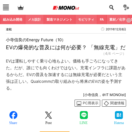
組み込み開発
メカ設計
製造マネジメント
モビリティ
FA
素材／化学
連載
2011年12月8日
小寺信良のEnergy Future（10）
EVの爆発的な普及には何が必要？ 「無線充電」だ
（4/4 ページ）
EVは運転しやすく乗り心地もよい。価格も手ごろになってき
た。だが、誰にでも向くわけではない。充電インフラに課題があ
るからだ。EVの普及を加速するには無線充電が必要だという主
張は正しい。Qualcommの取り組みから将来のEVの姿を予測す
る。
[小寺信良，＠IT MONOist]
PC用表示
関連情報
Share
Post
LINE
Hatena