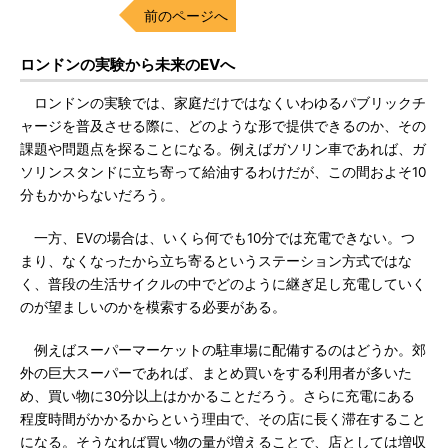
前のページへ
ロンドンの実験から未来のEVへ
ロンドンの実験では、家庭だけではなくいわゆるパブリックチ
ャージを普及させる際に、どのような形で提供できるのか、その
課題や問題点を探ることになる。例えばガソリン車であれば、ガ
ソリンスタンドに立ち寄って給油するわけだが、この間およそ10
分もかからないだろう。
一方、EVの場合は、いくら何でも10分では充電できない。つ
まり、なくなったから立ち寄るというステーション方式ではな
く、普段の生活サイクルの中でどのように継ぎ足し充電していく
のが望ましいのかを模索する必要がある。
例えばスーパーマーケットの駐車場に配備するのはどうか。郊
外の巨大スーパーであれば、まとめ買いをする利用者が多いた
め、買い物に30分以上はかかることだろう。さらに充電にある
程度時間がかかるからという理由で、その店に長く滞在すること
になる。そうなれば買い物の量が増えることで、店としては増収