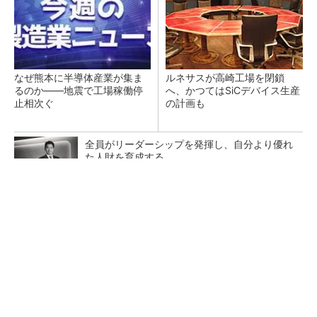
なぜ熊本に半導体産業が集ま
ルネサスが高崎工場を閉鎖
るのか――地震で工場稼働停
へ、かつてはSiCデバイス生産
止相次ぐ
の計画も
全員がリーダーシップを発揮し、自分より優れ
た人財を育成する
PR(dentsu Japan)
いざ「Re:Nissan」実現へ、日産栃木工場が挑
んだ「生産体制の比例化」
異例ヒット？ 使い勝手にこだわったオムロン
の“オープンな”IO-Linkマスター