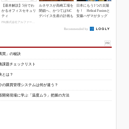
【基本解説】5分でわ
ルネサスが高崎工場を
日本にもう1つの太陽
かるオフィスセキュリ
閉鎖へ、かつてはSiC
を！ Helical Fusionと
ティ
デバイス生産の計画も
安藤ハザマがタッグ
PR(株式会社アルファーテクノ)
Recommended by
PR
購買」の秘訣
務課題チェックリスト
訣とは？
ウの購買管理システムは何が違う？
器開発現場に学ぶ「温度ムラ」把握の方法