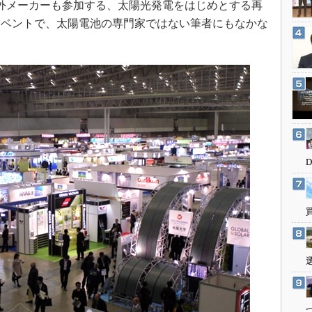
外メーカーも参加する、太陽光発電をはじめとする再
3Dプリンタ
産業オープンネット展
イベントで、太陽電池の専門家ではない筆者にもなかな
デジタルツインとCAE
S＆OP
インダストリー4.0
イノベーション
製造業ビッグデータ
メイドインジャパン
植物工場
知財マネジメント
海外生産
グローバル設計・開発
制御セキュリティ
新型コロナへの対応