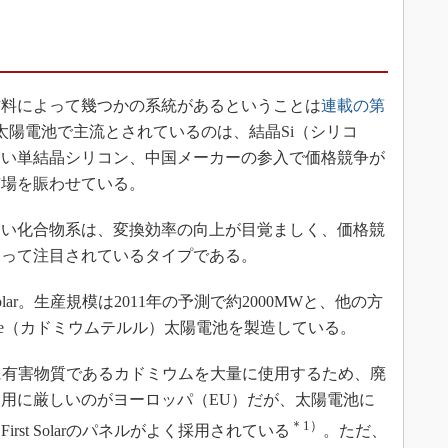
料によって幾つかの系統があるということは
連載の第
太陽電池で主流とされているのは、結晶Si（シリコ
高い単結晶シリコン、中国メーカーの参入で価格競争が
市場を賑わせている。
い化合物系は、変換効率の向上が目覚ましく、価格競
なって注目されているタイプである。
olar。生産規模は2011年の予測で約2000MWと、他の方
Te（カドミウムテルル）太陽電池を製造している。
は素材に有害物質であるカドミウムを大量に使用するため、廃
用に厳しいのがヨーロッパ（EU）だが、太陽電池に
＊1）
st Solarのパネルがよく採用されている
。ただ、