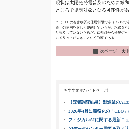
現状は太陽光発電普及のために緩
ところで規制対象となる可能性が
＊1） EUの有害物質の使用制限指令（RoHS
銀）の使用を厳しく規制しているが、水銀を利
り普及していないためだ。白熱灯から蛍光灯へ
もメリットが大きいという判断である。
次ページ
カ
→
おすすめホワイトペーパー
【読者調査結果】製造業のAI
2026年4月に義務化の「CL
フィジカルAIに関する最新ニュー
AIデータセンター需要を取り