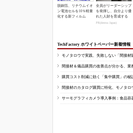
脱銅箔、リチウムイオ
全員がリーダーシップ
ン電池セルを10％軽量
を発揮し、自分より優
化する新フィルム
れた人財を育成する
PR(dentsu Japan)
TechFactory ホワイトペーパー新着情報
モノタロウで実践、失敗しない「間接材
間接材＆備品購買の改善点が分かる、業
購買コスト削減に効く「集中購買」の秘
間接材のカタログ購買に特化、モノタロ
サーモグラフィカメラ導入事例：食品容