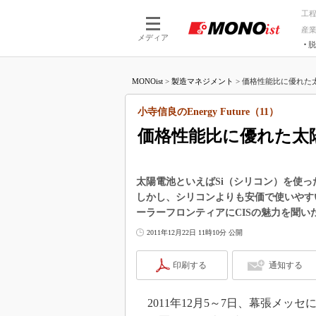
工
産
メディア
脱
つながる技術
AI×技術
MONOist
>
製造マネジメント
>
価格性能比に優れた太陽
つながる工場
AI×設備
つながるサービ
Physical
小寺信良のEnergy Future（11）
価格性能比に優れた太
太陽電池といえばSi（シリコン）を使
しかし、シリコンよりも安価で使いやす
ーラーフロンティアにCISの魅力を聞い
2011年12月22日 11時10分 公開
印刷する
通知する
2011年12月5～7日、幕張メッセに