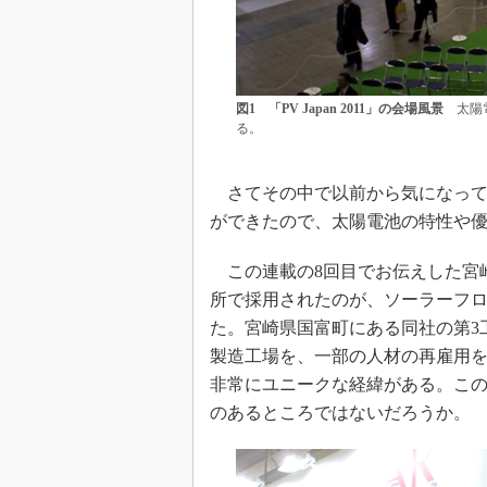
図1 「PV Japan 2011」の会場風景
太陽電
る。
さてその中で以前から気になって
ができたので、太陽電池の特性や
この連載の8回目でお伝えした宮
所で採用されたのが、ソーラーフロン
た。宮崎県国富町にある同社の第3
製造工場を、一部の人材の再雇用
非常にユニークな経緯がある。この
のあるところではないだろうか。