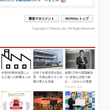
製造マネジメント
MONOist トップ
Copyright © ITmedia, Inc. All Rights Reserved.
令和8年熊本地震によ
日本で水素活用を阻む
創業125年の課題解決
る工場への影響まとめ
壁、中国は再エネと水
力×多様な才能で挑
素の導入を加速
む、これからの電通
PR(dentsu Japan)