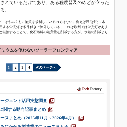
和されているだけであり、ある程度普及のめどが立った
ある。
指令）はやみくもに物質を規制しているのではない。例えばEUはHg（水
用する蛍光灯は条件付きで除外している。これは欧州では蛍光灯があま
と転換することで、化石燃料の消費量を削減する方が、水銀の削減より
ドミウムを使わないソーラーフロンティア
1
|
2
|
3
|
4
次のページへ
エージェント活用実態調査
O」に関する動向記事まとめ
スまとめ（2025年11月～2026年4月）
込みにかかる製造業のニュースまとめ