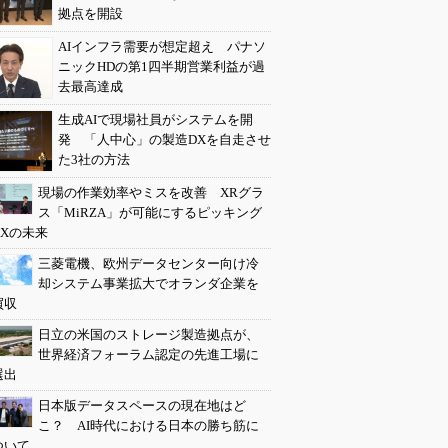
拠点を開設
AIインフラ需要が想定超え パナソ
ニックHDの第1四半期営業利益が過
去最高達成
生成AIで現場社員がシステムを開
発 「人中心」の製造DXを自走させ
た3社の方法
現場の作業効率やミスを改善 XRグラ
ス「MiRZA」が可能にするピッキング
DXの未来
三菱電機、欧州データセンター向け冷
却システム事業拡大でオランダ企業を
買収
日立の米国のストレージ製造拠点が、
世界経済フォーラム認定の先進工場に
選出
日本版データスペースの現在地はど
こ？ AI時代における日本の勝ち筋に
ついて