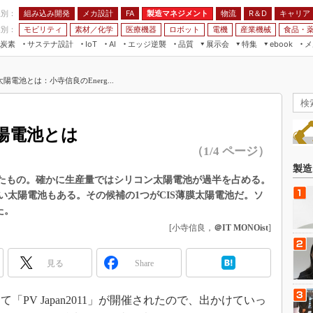
程別：
組み込み開発
メカ設計
製造マネジメント
物流
R＆D
キャリア
FA
業別：
モビリティ
素材／化学
医療機器
ロボット
電機
産業機械
食品・
炭素
サステナ設計
エッジ逆襲
品質
展示会
特集
メ
IoT
AI
ebook
伝承
組み込み開発
CEATEC
読者調査まとめ
編集後記
電池とは：小寺信良のEnerg...
JIMTOF
保全
メカ設計
つながるクルマ
組込み/エッジ コンピューティング
ス
 AI
製造マネジメント
5G
展＆IoT/5Gソリューション展
VR／AR
FA
陽電池とは
IIFES
モビリティ
フィールドサービス
（1/4 ページ）
国際ロボット展
素材／化学
FPGA
製造
ジャパンモビリティショー
ったもの。確かに生産量ではシリコン太陽電池が過半を占める。
組み込み画像技術
い太陽電池もある。その候補の1つがCIS薄膜太陽電池だ。ソ
TECHNO-FRONTIER
た。
組み込みモデリング
人テク展
[小寺信良，
＠IT MONOist
]
Windows Embedded
スマート工場EXPO
車載ソフト開発
見る
EdgeTech+
Share
ISO26262
日本ものづくりワールド
無償設計ツール
て「PV Japan2011」が開催されたので、出かけていっ
AUTOMOTIVE WORLD