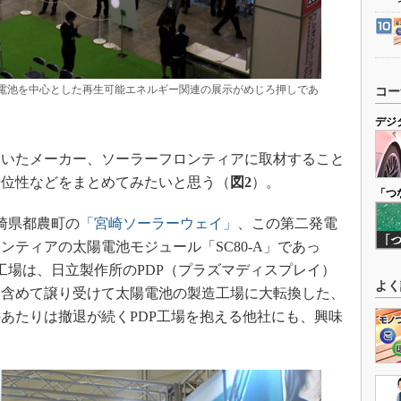
池を中心とした再生可能エネルギー関連の展示がめじろ押しであ
コー
デジ
いたメーカー、ソーラーフロンティアに取材すること
優位性などをまとめてみたいと思う（
図2
）。
「つ
崎県都農町の
「宮崎ソーラーウェイ」
、この第二発電
ティアの太陽電池モジュール「SC80-A」であっ
工場は、日立製作所のPDP（プラズマディスプレイ）
よく
を含めて譲り受けて太陽電池の製造工場に大転換した、
あたりは撤退が続くPDP工場を抱える他社にも、興味