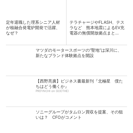
定年退職した理系シニア人材
テラチャージやFLASH、テス
が核融合発電炉開発で活躍、
ラなど 熊本地震によるEV充
なぜ？
電器の無償開放拠点まと...
マツダのモータースポーツの“聖地”は深川に、
新たなブランド体験拠点を開設
【西野亮廣】ビジネス書最新刊『北極星 僕た
ちはどう働くか』
PR(FINCHI on GOETHE)
ソニーグループがタムロン買収を提案、その狙
いは？ CFOがコメント