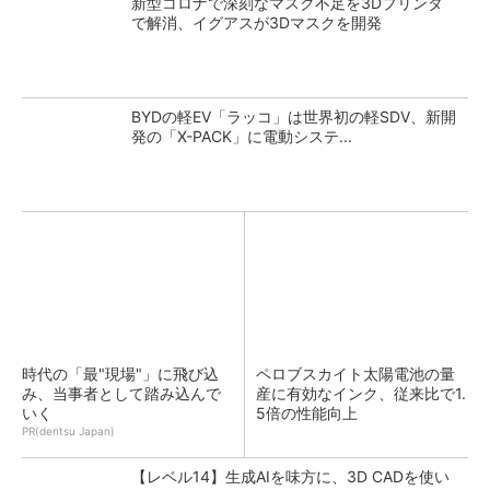
新型コロナで深刻なマスク不足を3Dプリンタ
で解消、イグアスが3Dマスクを開発
BYDの軽EV「ラッコ」は世界初の軽SDV、新開
発の「X-PACK」に電動システ...
時代の「最"現場"」に飛び込
ペロブスカイト太陽電池の量
み、当事者として踏み込んで
産に有効なインク、従来比で1.
いく
5倍の性能向上
PR(dentsu Japan)
【レベル14】生成AIを味方に、3D CADを使い