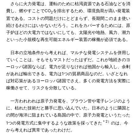
さらに火力発電は、運転のために枯渇資源である石油などを消
費し、燃やすことでCO
を排出するため、環境負荷が高い発電装
2
置である。コストの問題だけにとどまらず、長期間このまま使い
続けるわけにはいかないだろう。これをカバーするためには、原
子炉ほどの大電力ではないにしても、太陽光や地熱、風力、潮力
といった小規模な再生可能エネルギー装置の稼働が必須である。
日本の立地条件から考えれば、マルチな発電システムを併用し
ていくことは、そもそもマストだったはずだ。これが地続きのヨ
ーロッパ諸国ならば、電力が足りなければ他国から輸入し、余剰
があれば輸出できる。電力は1つの貿易商品なのだ。いざとなれ
ば対応策があるヨーロッパ諸国でさえ、多くの発電方法を実際に
稼働させて、リスクを分散している。
一方われわれは原子力発電を、ブラウン管や電子レンジのよう
に、枯れた技術だと勝手に思い込んでいた。日本のように隣国と
の間が海洋に阻まれている島国の中で、原子力発電というたった
＊2）
1つの発電方式に集中するような政策を採ってきた
のは、今
から考えれば異常であったわけだ。