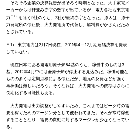
そろそろ企業の決算報告が出そろう時期となった。大手家電メ
ーカーからは軒並み赤字の数字が出ているが、電力各社も東京電
＊1）
力
を除く9社のうち、7社が最終赤字となった。原因は、原子
力発電所の停止後、火力発電所で代替し、燃料費がかさんだため
とされている。
＊1） 東京電力は2月7日現在、2011年4～12月期連結決算を発表
していない。
現在日本にある発電用原子炉54基のうち、稼働中のものは3
基。2012年4月中には全原子炉が停止する見込みだ。稼働可能な
ものの多くは定期点検による停止だが、地元の反発などが強く、
再稼働は難しいだろう。そうなれば、火力発電への依存はさらに
長期化する可能性もある。
火力発電は出力調整がしやすいため、これまではピーク時の需
要を稼ぐためのマージン分として使われてきた。それが常時稼働
することとなり、需要の変動に対するマージンが少なくなってい
る。