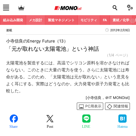
組み込み開発
メカ設計
製造マネジメント
モビリティ
FA
素材／化学
連載
2012年2月9日
小寺信良のEnergy Future（13）
「元が取れない太陽電池」という神話
（1/4 ページ）
太陽電池を製造するには、高温でシリコン原料を溶かさなければ
ならない。このときに大量の電力を使う。さらに太陽電池には寿
命がある。このため、「太陽電池は元が取れない」という意見を
よく耳にする。実際はどうなのか。火力発電や原子力発電とも比
較した。
[小寺信良，＠IT MONOist]
PC用表示
関連情報
Share
Post
LINE
Hatena