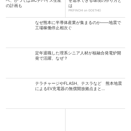
へ、かつてはSiCデバイス生産
を追求できる環境の作り方と
の計画も
は
PR(FINCHI on GOETHE)
なぜ熊本に半導体産業が集まるのか――地震で
工場稼働停止相次ぐ
定年退職した理系シニア人材が核融合発電炉開
発で活躍、なぜ？
テラチャージやFLASH、テスラなど 熊本地震
によるEV充電器の無償開放拠点まと...