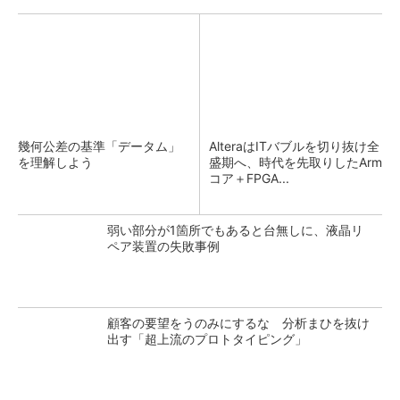
幾何公差の基準「データム」
AlteraはITバブルを切り抜け全
を理解しよう
盛期へ、時代を先取りしたArm
コア＋FPGA...
弱い部分が1箇所でもあると台無しに、液晶リ
ペア装置の失敗事例
顧客の要望をうのみにするな 分析まひを抜け
出す「超上流のプロトタイピング」