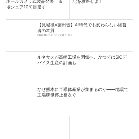
ポールカメラ式製品発表 市
記を攻略せよ！
場シェア10％目指す
【見城徹×藤田晋】AI時代でも変わらない経営
者の本質
PR(FINCHI on GOETHE)
ルネサスが高崎工場を閉鎖へ、かつてはSiCデ
バイス生産の計画も
なぜ熊本に半導体産業が集まるのか――地震で
工場稼働停止相次ぐ