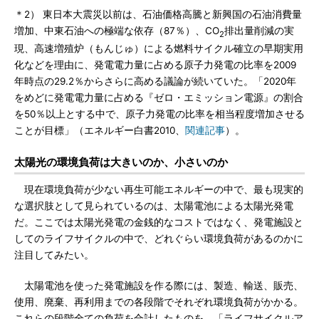
＊2） 東日本大震災以前は、石油価格高騰と新興国の石油消費量
増加、中東石油への極端な依存（87％）、CO
排出量削減の実
2
現、高速増殖炉（もんじゅ）による燃料サイクル確立の早期実用
化などを理由に、発電電力量に占める原子力発電の比率を2009
年時点の29.2％からさらに高める議論が続いていた。「2020年
をめどに発電電力量に占める『ゼロ・エミッション電源』の割合
を50％以上とする中で、原子力発電の比率を相当程度増加させる
ことが目標」（エネルギー白書2010、
関連記事
）。
太陽光の環境負荷は大きいのか、小さいのか
現在環境負荷が少ない再生可能エネルギーの中で、最も現実的
な選択肢として見られているのは、太陽電池による太陽光発電
だ。ここでは太陽光発電の金銭的なコストではなく、発電施設と
してのライフサイクルの中で、どれぐらい環境負荷があるのかに
注目してみたい。
太陽電池を使った発電施設を作る際には、製造、輸送、販売、
使用、廃棄、再利用までの各段階でそれぞれ環境負荷がかかる。
これらの段階全ての負荷を合計したものを、「ライフサイクルア