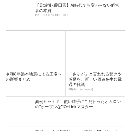
【見城徹×藤田晋】AI時代でも変わらない経営
者の本質
PR(FINCHI on GOETHE)
令和8年熊本地震による工場へ
「さすが」と言われる驚きや
の影響まとめ
感動を。新しい価値を生む電
通の挑戦
PR(dentsu Japan)
異例ヒット？ 使い勝手にこだわったオムロン
の“オープンな”IO-Linkマスター