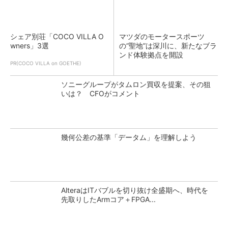
シェア別荘「COCO VILLA O
マツダのモータースポーツ
wners」3選
の“聖地”は深川に、新たなブラ
ンド体験拠点を開設
PR(COCO VILLA on GOETHE)
ソニーグループがタムロン買収を提案、その狙
いは？ CFOがコメント
幾何公差の基準「データム」を理解しよう
AlteraはITバブルを切り抜け全盛期へ、時代を
先取りしたArmコア＋FPGA...