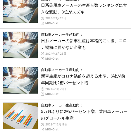
日系乗用車メーカーの生産台数ランキングに大
きな変動、3位がスズキ
2024年3月28日
MONOist
自動車メーカー生産動向：
日系メーカーの新車生産は本格的に回復、コロ
ナ禍前に届かない企業も
2024年2月28日
MONOist
自動車メーカー生産動向：
新車生産がコロナ禍前を超える水準、6社が前
年同期比2桁パーセント増
2024年1月29日
MONOist
自動車メーカー生産動向：
5カ月ぶりに2桁パーセント増、乗用車メーカー
のグローバル生産
2023年12月18日
MONOist