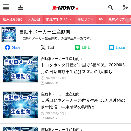
組み込み開発
メカ設計
製造マネジメント
モビリティ
FA
素材／化学
自動車メーカー生産動向
「自動車メーカー生産動向」の連載記事一覧です。
Share
Post
LINE
Hatena
自動車メーカー生産動向：
トヨタホンダ日産が中国で2桁％減、2026年5
月の日系自動車生産はスズキの1人勝ち
2026年7月21日
MONOist
自動車メーカー生産動向：
日系自動車メーカーの世界生産は2カ月連続の
前年比増、中東情勢の影響は
2026年6月18日
MONOist
自動車メーカー生産動向：