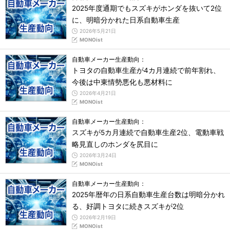
2025年度通期でもスズキがホンダを抜いて2位
に、明暗分かれた日系自動車生産
2026年5月21日
MONOist
自動車メーカー生産動向：
トヨタの自動車生産が4カ月連続で前年割れ、
今後は中東情勢悪化も悪材料に
2026年4月21日
MONOist
自動車メーカー生産動向：
スズキが5カ月連続で自動車生産2位、電動車戦
略見直しのホンダを尻目に
2026年3月24日
MONOist
自動車メーカー生産動向：
2025年暦年の日系自動車生産台数は明暗分かれ
る、好調トヨタに続きスズキが2位
2026年2月19日
MONOist