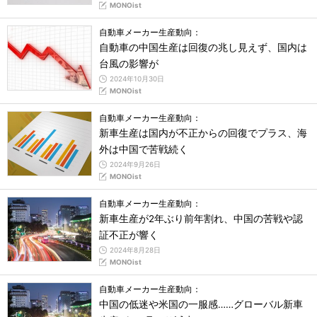
MONOist
自動車メーカー生産動向：
自動車の中国生産は回復の兆し見えず、国内は
台風の影響が
2024年10月30日
MONOist
自動車メーカー生産動向：
新車生産は国内が不正からの回復でプラス、海
外は中国で苦戦続く
2024年9月26日
MONOist
自動車メーカー生産動向：
新車生産が2年ぶり前年割れ、中国の苦戦や認
証不正が響く
2024年8月28日
MONOist
自動車メーカー生産動向：
中国の低迷や米国の一服感……グローバル新車