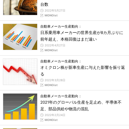
台数
2022年5月27日
MONOist
自動車メーカー生産動向：
日系乗用車メーカーの世界生産が8カ月ぶりに
前年超え、本格回復はまだ遠い
2022年4月27日
MONOist
自動車メーカー生産動向：
オミクロン株が新車生産に与えた影響を振り返
る
2022年3月28日
MONOist
自動車メーカー生産動向：
2021年のグローバル生産を足止め、半導体不
足、部品供給や物流の混乱
2022年2月24日
MONOist