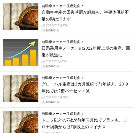
自動車メーカー生産動向：
自動車生産の回復基調が継続も、半導体供給不
足の影は消えず
2022年12月23日
MONOist
自動車メーカー生産動向：
日系乗用車メーカーの2022年度上期の生産、回
復が軌道に
2022年11月29日
MONOist
自動車メーカー生産動向：
グローバル生産は3カ月連続で前年越え、2019
年比では2桁パーセント減
2022年10月26日
MONOist
自動車メーカー生産動向：
トヨタ以外の7社が前年同月比でプラスも、コ
ロナ禍前からは1割以上のマイナス