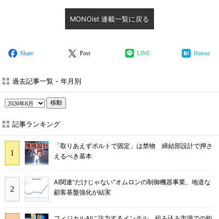
MONOist 連載一覧に戻る
Share
Post
LINE
Hatena
過去記事一覧 - 年月別
移動
記事ランキング
「取りあえずボルトで固定」は禁物 締結部設計で押さ
えるべき基本
AI関連“だけじゃない”オムロンの制御機器事業、地道な
顧客基盤強化が結実
フィジカルAIに注力するインテル、組み込み市場での約