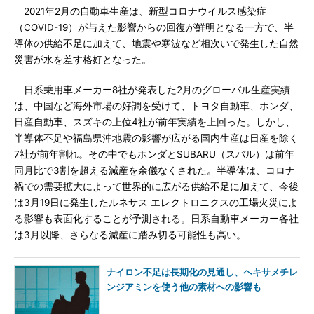
2021年2月の自動車生産は、新型コロナウイルス感染症
（COVID-19）が与えた影響からの回復が鮮明となる一方で、半
導体の供給不足に加えて、地震や寒波など相次いで発生した自然
災害が水を差す格好となった。
日系乗用車メーカー8社が発表した2月のグローバル生産実績
は、中国など海外市場の好調を受けて、トヨタ自動車、ホンダ、
日産自動車、スズキの上位4社が前年実績を上回った。しかし、
半導体不足や福島県沖地震の影響が広がる国内生産は日産を除く
7社が前年割れ。その中でもホンダとSUBARU（スバル）は前年
同月比で3割を超える減産を余儀なくされた。半導体は、コロナ
禍での需要拡大によって世界的に広がる供給不足に加えて、今後
は3月19日に発生したルネサス エレクトロニクスの工場火災によ
る影響も表面化することが予測される。日系自動車メーカー各社
は3月以降、さらなる減産に踏み切る可能性も高い。
ナイロン不足は長期化の見通し、ヘキサメチレ
ンジアミンを使う他の素材への影響も