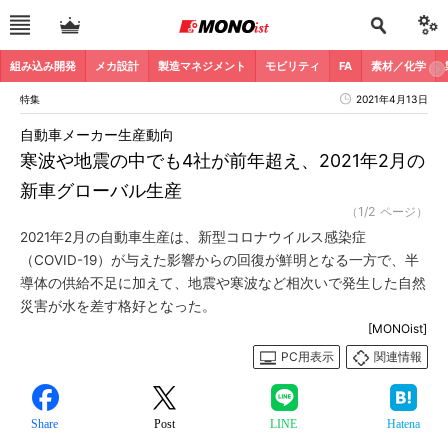
組み込み開発
メカ設計
製造マネジメント
モビリティ
FA
素材／化学
特集
2021年4月13日
自動車メーカー生産動向
寒波や地震の中でも4社が前年超え、2021年2月の
新車グローバル生産
（1/2 ページ）
2021年2月の自動車生産は、新型コロナウイルス感染症
（COVID-19）が与えた影響からの回復が鮮明となる一方で、半
導体の供給不足に加えて、地震や寒波など相次いで発生した自然
災害が水を差す格好となった。
[MONOist]
PC用表示
関連情報
Share
Post
LINE
Hatena