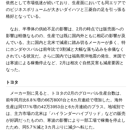
依然として市場低迷が続いており、生産面においても同エリアで
のビジネスボリュームが大きいダイハツと三菱自の足を引っ張る
格好となっている。
なお、半導体の供給不足の影響は、2月の時点では販売面への
影響は軽微なものの、生産では既に国内外ともに相応の影響が及
んでいる。主に国内と北米で減産に踏み切るメーカーが多く、特
にホンダやスバルは前年比で3割減と大幅な落ち込みを余儀なく
されている状況だ。さらに国内では福島県沖地震の発生、米国で
は寒波による稼働停止など、2月は相次ぐ自然災害も減産要因と
なった。
トヨタ
メーカー別に見ると、トヨタの2月のグローバル生産台数は、
前年同月比6.8％増の66万8001台と6カ月連続で増加した。海外
生産は同17.1％増の42万3953台と6カ月連続のプラス。地域別で
は、主力市場の北米は「ハイランダーハイブリッド」などの販売
が好調だったものの、寒波の影響により一部工場で稼働を停止し
たため、同5.7％減と3カ月ぶりに減少へ転じた。