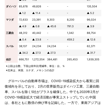
ダイハツ
85,678
49,826
-
-
135,504
▲ 1.2
▲ 11.4
-
-
▲ 5.2
マツダ
72,633
23,391
9,303
8,200
96,024
▲ 4.9
▲ 0.8
▲ 45.6
791.3
▲ 3.9
三菱自
48,312
40,442
-
1,342
88,754
▲ 0.4
▲ 23.8
-
459.2
▲ 12.6
スバル
38,137
24,234
24,234
-
62,371
▲ 34.2
▲ 27.3
▲ 27.3
-
▲ 31.7
合計
666,751
1,272,554
384,481
265,453
1,939,305
※上段は台数、下段は前年比増減率。単位：台、％
※北米は、米国、カナダ、メキシコの合計
グローバルの自動車市場は、COVID-19感染拡大から着実に回
復傾向を示しており、2月の世界販売はダイハツ工業、三菱自動
車、スバルを除く5社がプラスを確保した。中でも2020年2月が
COVID-19感染拡大で経済活動が事実上ストップしていた中国
は、各社ともに数倍の伸び率を記録した。一方で、東南アジアは