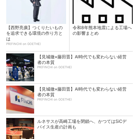
【西野亮廣】つくりたいもの
令和8年熊本地震による工場へ
を追求できる環境の作り方と
の影響まとめ
は
PR(FINCHI on GOETHE)
【見城徹×藤田晋】AI時代でも変わらない経営
者の本質
PR(FINCHI on GOETHE)
【見城徹×藤田晋】AI時代でも変わらない経営
者の本質
PR(FINCHI on GOETHE)
ルネサスが高崎工場を閉鎖へ、かつてはSiCデ
バイス生産の計画も