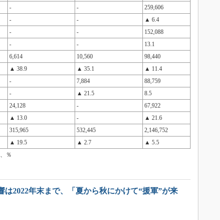
-
-
259,606
-
-
▲ 6.4
-
-
152,088
-
-
13.1
6,614
10,560
98,440
▲ 38.9
▲ 35.1
▲ 11.4
-
7,884
88,759
-
▲ 21.5
8.5
24,128
-
67,922
▲ 13.0
-
▲ 21.6
315,965
532,445
2,146,752
▲ 19.5
▲ 2.7
▲ 5.5
、％
は2022年末まで、「夏から秋にかけて“援軍”が来