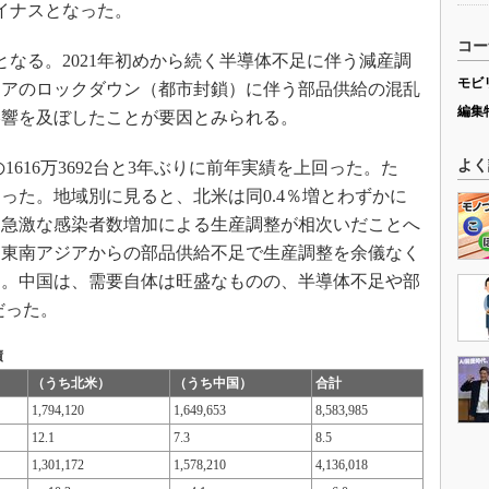
マイナスとなった。
コー
となる。2021年初めから続く半導体不足に伴う減産調
モビ
ジアのロックダウン（都市封鎖）に伴う部品供給の混乱
編集
影響を及ぼしたことが要因とみられる。
よく
616万3692台と3年ぶりに前年実績を上回った。た
どまった。地域別に見ると、北米は同0.4％増とわずかに
月に急激な感染者数増加による生産調整が相次いだことへ
は東南アジアからの部品供給不足で生産調整を余儀なく
た。中国は、需要自体は旺盛なものの、半導体不足や部
だった。
績
（うち北米）
（うち中国）
合計
1,794,120
1,649,653
8,583,985
12.1
7.3
8.5
1,301,172
1,578,210
4,136,018