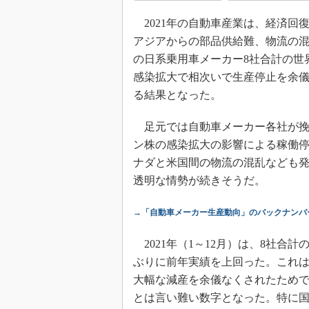
2021年の自動車産業は、経済回
アジアからの部品供給難、物流の混
の日系乗用車メーカー8社合計の世界
感染拡大で相次いで生産停止を余儀
る結果となった。
足元では自動車メーカー各社が挽回
ン株の感染拡大の影響による稼働
ナダと米国間の物流の混乱なども発
透明な情勢が続きそうだ。
→「自動車メーカー生産動向」のバックナンバ
2021年（1～12月）は、8社合計の
ぶりに前年実績を上回った。これは20
大幅な減産を余儀なくされたためで、
とは言い難い数字となった。特に国内生