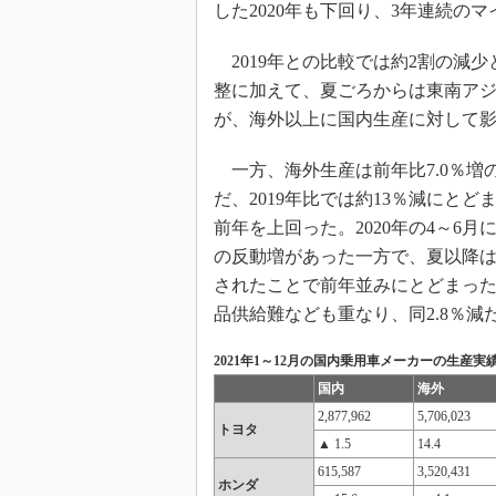
した2020年も下回り、3年連続の
2019年との比較では約2割の減少
整に加えて、夏ごろからは東南ア
が、海外以上に国内生産に対して
一方、海外生産は前年比7.0％増の1
だ、2019年比では約13％減にと
前年を上回った。2020年の4～6
の反動増があった一方で、夏以降
されたことで前年並みにとどまっ
品供給難なども重なり、同2.8％減
2021年1～12月の国内乗用車メーカーの生産実
国内
海外
2,877,962
5,706,023
トヨタ
▲ 1.5
14.4
615,587
3,520,431
ホンダ