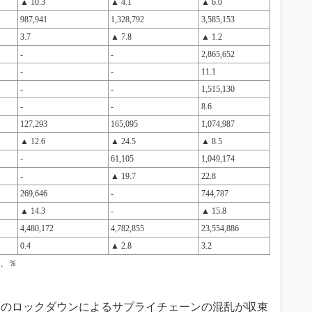
▲ 10.3
▲ 4.1
▲ 6.0
987,941
1,328,792
3,585,153
3.7
▲ 7.8
▲ 1.2
-
-
2,865,652
-
-
11.1
-
-
1,515,130
-
-
8.6
127,293
165,095
1,074,987
▲ 12.6
▲ 24.5
▲ 8.5
-
61,105
1,049,174
-
▲ 19.7
22.8
269,646
-
744,787
▲ 14.3
-
▲ 15.8
4,480,172
4,782,855
23,554,886
0.4
▲ 2.8
3.2
、％
ジアのロックダウンによるサプライチェーンの混乱が収束