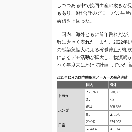
しつつある中で挽回生産の動きが見ら
もあり、8社合計のグローバル生産は前
実績を下回った。
国内、海外ともに前年割れだが、
数に大きく表れた。また、2022
の感染急拡大による稼働停止が相
によるデモ活動が拡大し、物流網
べく年度末にかけて計画していた
2021年12月の国内乗用車メーカーの生産実績
国内
海外
260,760
540,385
トヨタ
3.2
7.5
66,411
308,666
ホンダ
8.0
▲ 15.8
29,662
274,053
日産
▲ 48.4
▲ 19.4