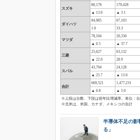
80,178
179,428
スズキ
▲ 13.0
▲ 3.1
84,985
67,103
ダイハツ
1.0
33.3
78,104
20,336
マツダ
▲ 0.5
▲ 37.7
25,627
63,132
三菱
▲ 22.0
28.9
43,794
24,128
スバル
▲ 25.7
▲ 13.0
669,521
1,477,231
合計
▲ 6.8
▲ 5.0
※上段は台数、下段は前年比増減率。単位：台
※北米は、米国、カナダ、メキシコの合計
半導体不足の影響
る」