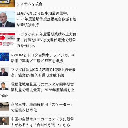
システムを統合
日産が2年ぶり四半期最終黒字、
2026年度通期予想は販売台数減も連
結業績は維持
トヨタが2026年度通期業績を上方修
正、好調なHEVは次世代電池で競争
力を強化へ
NVIDIAとトヨタ自動車、フィジカルAI
活用で車両／工場／都市を連携
マツダは新型CX-5好調で1Q売上過去最
高、協業EV投入も通期達成予想
電動化戦略見直しのホンダが四半期営
業利益で過去最高、2026年度業績も上
方修正
商船三井、車両移動用「スケーター」
で業務を効率化
中国の自動車メーカーとテスラに競争
力があるのは「合理性が高い」から