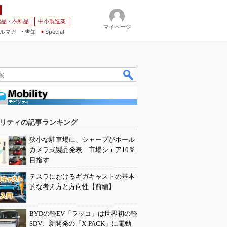
薬品・衣料品
中小製造業
マイページ
ルマガ
告知
Special
リティの記事ランキング
狭小な駐車場に、シャープがポール
カメラ式製品発表 市場シェア10％
目指す
テスラにおけるギガキャストの基本
的な考え方と方向性【前編】
BYDの軽EV「ラッコ」は世界初の軽
SDV、新開発の「X-PACK」に電動