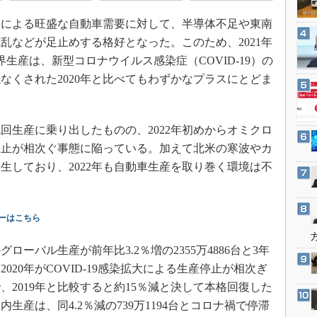
3Dプリンタ
産業オープンネット展
復による旺盛な自動車需要に対して、半導体不足や東南
デジタルツインとCAE
乱などが足止めする格好となった。このため、2021年
S＆OP
生産は、新型コロナウイルス感染症（COVID-19）の
インダストリー4.0
なくされた2020年と比べてもわずかなプラスにとどま
イノベーション
製造業ビッグデータ
生産に乗り出したものの、2022年初めからオミクロ
メイドインジャパン
停止が相次ぐ事態に陥っている。加えて北米の寒波やカ
植物工場
生しており、2022年も自動車生産を取り巻く環境は不
知財マネジメント
海外生産
ーはこちら
グローバル設計・開発
制御セキュリティ
グローバル生産が前年比3.2％増の2355万4886台と3年
20年がCOVID-19感染拡大による生産停止が相次ぎ
新型コロナへの対応
2019年と比較すると約15％減と決して本格回復した
産は、同4.2％減の739万1194台とコロナ禍で停滞