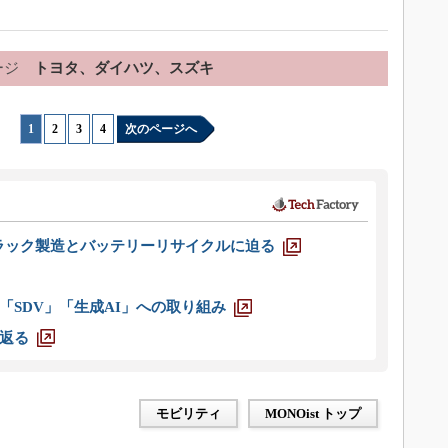
ージ
トヨタ、ダイハツ、スズキ
1
|
2
|
3
|
4
次のページへ
ラック製造とバッテリーリサイクルに迫る
「SDV」「生成AI」への取り組み
返る
モビリティ
MONOist トップ