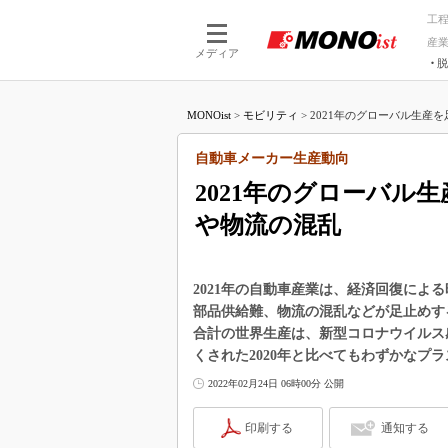
工
産
メディア
脱
つながる技術
AI×技術
MONOist
>
モビリティ
>
2021年のグローバル生産を
つながる工場
AI×設備
つながるサービ
Physical
自動車メーカー生産動向
2021年のグローバル
や物流の混乱
2021年の自動車産業は、経済回復によ
部品供給難、物流の混乱などが足止めする
合計の世界生産は、新型コロナウイルス感
くされた2020年と比べてもわずかなプ
2022年02月24日 06時00分 公開
印刷する
通知する