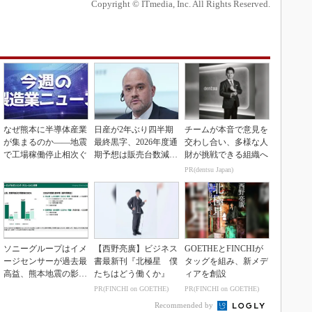
Copyright © ITmedia, Inc. All Rights Reserved.
なぜ熊本に半導体産業
日産が2年ぶり四半期
チームが本音で意見を
が集まるのか――地震
最終黒字、2026年度通
交わし合い、多様な人
で工場稼働停止相次ぐ
期予想は販売台数減も
財が挑戦できる組織へ
連結業績は維持
PR(dentsu Japan)
ソニーグループはイメ
【西野亮廣】ビジネス
GOETHEとFINCHIが
ージセンサーが過去最
書最新刊『北極星 僕
タッグを組み、新メデ
高益、熊本地震の影響
たちはどう働くか』
ィアを創設
も限定的
PR(FINCHI on GOETHE)
PR(FINCHI on GOETHE)
Recommended by