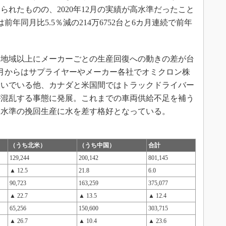
れたものの、2020年12月の実績が高水準だったこと
年同月比5.5％減の214万6752台と6カ月連続で前年
地域以上にメーカーごとの生産回復への動きの差が台
年1月からはサプライヤーやメーカー各社でオミクロン株
次いでいる他、カナダと米国間ではトラックドライバー
が混乱する事態に発展。これまでの車両供給不足を補う
高水準の挽回生産に水を差す格好となっている。
（うち北米）
（うち中国）
合計
129,244
200,142
801,145
▲ 12.5
21.8
6.0
90,723
163,259
375,077
▲ 22.7
▲ 13.5
▲ 12.4
65,256
150,600
303,715
▲ 26.7
▲ 10.4
▲ 23.6