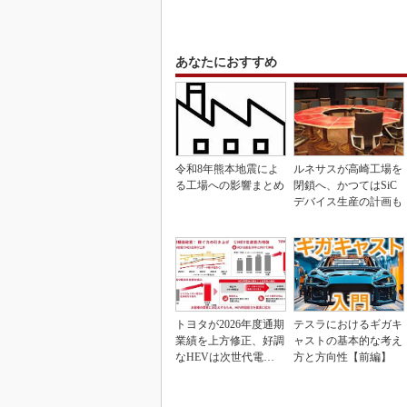
あなたにおすすめ
令和8年熊本地震によ
ルネサスが高崎工場を
る工場への影響まとめ
閉鎖へ、かつてはSiC
デバイス生産の計画も
トヨタが2026年度通期
テスラにおけるギガキ
業績を上方修正、好調
ャストの基本的な考え
なHEVは次世代電池
方と方向性【前編】
で競争力を強化へ