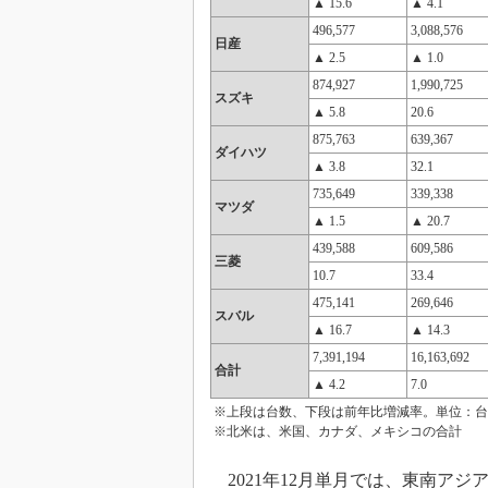
▲ 15.6
▲ 4.1
496,577
3,088,576
日産
▲ 2.5
▲ 1.0
874,927
1,990,725
スズキ
▲ 5.8
20.6
875,763
639,367
ダイハツ
▲ 3.8
32.1
735,649
339,338
マツダ
▲ 1.5
▲ 20.7
439,588
609,586
三菱
10.7
33.4
475,141
269,646
スバル
▲ 16.7
▲ 14.3
7,391,194
16,163,692
合計
▲ 4.2
7.0
※上段は台数、下段は前年比増減率。単位：台
※北米は、米国、カナダ、メキシコの合計
2021年12月単月では、東南ア