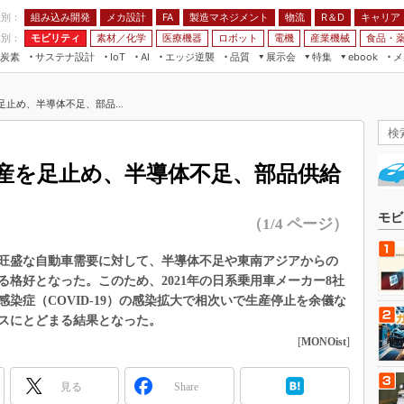
程別：
組み込み開発
メカ設計
製造マネジメント
物流
R＆D
キャリア
FA
業別：
モビリティ
素材／化学
医療機器
ロボット
電機
産業機械
食品・
炭素
サステナ設計
エッジ逆襲
品質
展示会
特集
メ
IoT
AI
ebook
伝承
組み込み開発
CEATEC
読者調査まとめ
編集後記
足止め、半導体不足、部品...
JIMTOF
保全
メカ設計
つながるクルマ
組込み/エッジ コンピューティング
ス
 AI
製造マネジメント
5G
展＆IoT/5Gソリューション展
VR／AR
FA
生産を足止め、半導体不足、部品供給
IIFES
モビリティ
フィールドサービス
国際ロボット展
素材／化学
FPGA
モビ
（1/4 ページ）
ジャパンモビリティショー
組み込み画像技術
TECHNO-FRONTIER
る旺盛な自動車需要に対して、半導体不足や東南アジアからの
組み込みモデリング
格好となった。このため、2021年の日系乗用車メーカー8社
人テク展
Windows Embedded
染症（COVID-19）の感染拡大で相次いで生産停止を余儀な
スマート工場EXPO
ラスにとどまる結果となった。
車載ソフト開発
EdgeTech+
[
MONOist
]
ISO26262
日本ものづくりワールド
無償設計ツール
見る
Share
AUTOMOTIVE WORLD