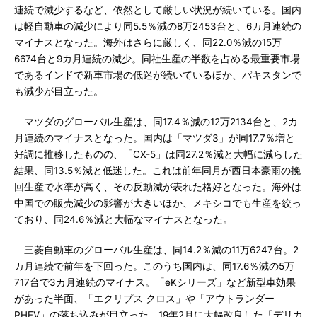
連続で減少するなど、依然として厳しい状況が続いている。国内
は軽自動車の減少により同5.5％減の8万2453台と、6カ月連続の
マイナスとなった。海外はさらに厳しく、同22.0％減の15万
6674台と9カ月連続の減少。同社生産の半数を占める最重要市場
であるインドで新車市場の低迷が続いているほか、パキスタンで
も減少が目立った。
マツダのグローバル生産は、同17.4％減の12万2134台と、2カ
月連続のマイナスとなった。国内は「マツダ3」が同17.7％増と
好調に推移したものの、「CX-5」は同27.2％減と大幅に減らした
結果、同13.5％減と低迷した。これは前年同月が西日本豪雨の挽
回生産で水準が高く、その反動減が表れた格好となった。海外は
中国での販売減少の影響が大きいほか、メキシコでも生産を絞っ
ており、同24.6％減と大幅なマイナスとなった。
三菱自動車のグローバル生産は、同14.2％減の11万6247台。2
カ月連続で前年を下回った。このうち国内は、同17.6％減の5万
717台で3カ月連続のマイナス。「eKシリーズ」など新型車効果
があった半面、「エクリプス クロス」や「アウトランダー
PHEV」の落ち込みが目立った。19年2月に大幅改良した「デリカ