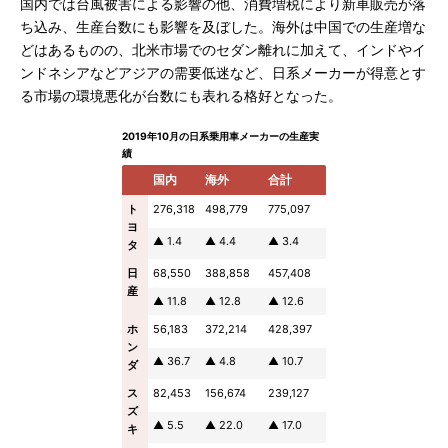
国内では台風被害による影響の他、消費増税により新車販売が落
ち込み、生産台数にも影響を及ぼした。海外は中国での生産増な
どはあるものの、北米市場でのセダン離れに加えて、インドやイ
ンドネシアなどアジアの需要低迷など、日系メーカーが得意とす
る市場の環境悪化が台数にも表れる格好となった。
2019年10月の日系乗用車メーカーの生産実
績
国内
海外
合計
ト
276,318
498,779
775,097
ヨ
▲ 1.4
▲ 4.4
▲ 3.4
タ
日
68,550
388,858
457,408
産
▲ 11.8
▲ 12.8
▲ 12.6
ホ
56,183
372,214
428,397
ン
▲ 36.7
▲ 4.8
▲ 10.7
ダ
ス
82,453
156,674
239,127
ズ
▲ 5.5
▲ 22.0
▲ 17.0
キ