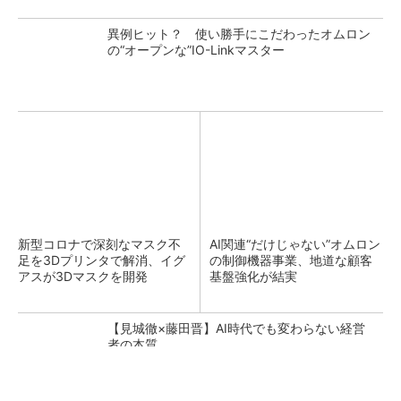
異例ヒット？ 使い勝手にこだわったオムロン
の“オープンな”IO-Linkマスター
新型コロナで深刻なマスク不
AI関連“だけじゃない”オムロン
足を3Dプリンタで解消、イグ
の制御機器事業、地道な顧客
アスが3Dマスクを開発
基盤強化が結実
【見城徹×藤田晋】AI時代でも変わらない経営
者の本質
PR(FINCHI on GOETHE)