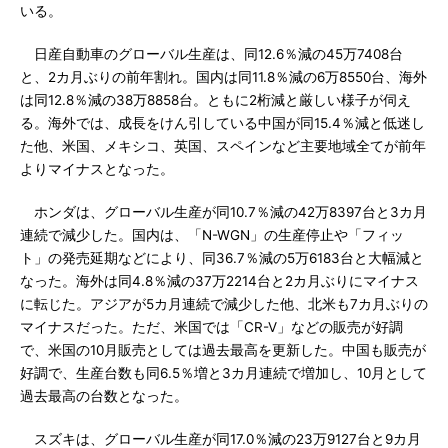
いる。
日産自動車のグローバル生産は、同12.6％減の45万7408台
と、2カ月ぶりの前年割れ。国内は同11.8％減の6万8550台、海外
は同12.8％減の38万8858台。ともに2桁減と厳しい様子が伺え
る。海外では、成長をけん引している中国が同15.4％減と低迷し
た他、米国、メキシコ、英国、スペインなど主要地域全てが前年
よりマイナスとなった。
ホンダは、グローバル生産が同10.7％減の42万8397台と3カ月
連続で減少した。国内は、「N-WGN」の生産停止や「フィッ
ト」の発売延期などにより、同36.7％減の5万6183台と大幅減と
なった。海外は同4.8％減の37万2214台と2カ月ぶりにマイナス
に転じた。アジアが5カ月連続で減少した他、北米も7カ月ぶりの
マイナスだった。ただ、米国では「CR-V」などの販売が好調
で、米国の10月販売としては過去最高を更新した。中国も販売が
好調で、生産台数も同6.5％増と3カ月連続で増加し、10月として
過去最高の台数となった。
スズキは、グローバル生産が同17.0％減の23万9127台と9カ月