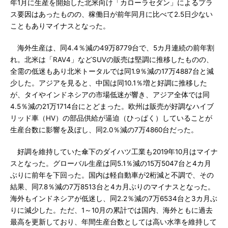
年1月に生産を開始した北米向け「カローラセダン」によるプラ
ス要因はあったものの、稼働日が前年同月に比べて2.5日少ない
こともありマイナスとなった。
海外生産は、同4.4％減の49万8779台で、5カ月連続の前年割
れ。北米は「RAV4」などSUVの販売は堅調に推移したものの、
全需の低迷もあり北米トータルでは同1.9％減の17万4887台と減
少した。アジアを見ると、中国は同10.1％増と好調に推移した
が、タイやインドネシアの市場低迷が響き、アジア全体では同
4.5％減の21万1714台にとどまった。欧州は販売が好調なハイブ
リッド車（HV）の部品供給が逼迫（ひっぱく）していることが
生産台数に影響を及ぼし、同2.0％減の7万4860台だった。
好調を維持していた傘下のダイハツ工業も2019年10月はマイナ
スとなった。グローバル生産は同5.1％減の15万5047台と4カ月
ぶりに前年を下回った。国内は軽自動車が2桁減と不調で、その
結果、同7.8％減の7万8513台と4カ月ぶりのマイナスとなった。
海外もインドネシアが低迷し、同2.2％減の7万6534台と3カ月ぶ
りに減少した。ただ、1～10月の累計では国内、海外ともに過去
最高を更新しており、年間生産台数としては高い水準を維持して