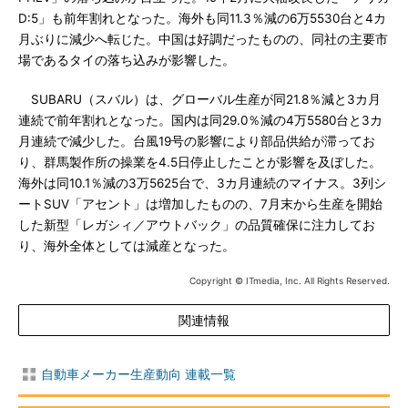
D:5」も前年割れとなった。海外も同11.3％減の6万5530台と4カ
月ぶりに減少へ転じた。中国は好調だったものの、同社の主要市
場であるタイの落ち込みが影響した。
SUBARU（スバル）は、グローバル生産が同21.8％減と3カ月
連続で前年割れとなった。国内は同29.0％減の4万5580台と3カ
月連続で減少した。台風19号の影響により部品供給が滞ってお
り、群馬製作所の操業を4.5日停止したことが影響を及ぼした。
海外は同10.1％減の3万5625台で、3カ月連続のマイナス。3列シ
ートSUV「アセント」は増加したものの、7月末から生産を開始
した新型「レガシィ／アウトバック」の品質確保に注力してお
り、海外全体としては減産となった。
Copyright © ITmedia, Inc. All Rights Reserved.
関連情報
自動車メーカー生産動向 連載一覧