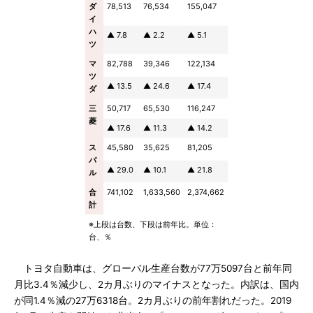
ダ
78,513
76,534
155,047
イ
ハ
▲ 7.8
▲ 2.2
▲ 5.1
ツ
マ
82,788
39,346
122,134
ツ
▲ 13.5
▲ 24.6
▲ 17.4
ダ
三
50,717
65,530
116,247
菱
▲ 17.6
▲ 11.3
▲ 14.2
ス
45,580
35,625
81,205
バ
▲ 29.0
▲ 10.1
▲ 21.8
ル
合
741,102
1,633,560
2,374,662
計
※上段は台数、下段は前年比。単位：
台、％
トヨタ自動車は、グローバル生産台数が77万5097台と前年同
月比3.4％減少し、2カ月ぶりのマイナスとなった。内訳は、国内
が同1.4％減の27万6318台。2カ月ぶりの前年割れだった。2019