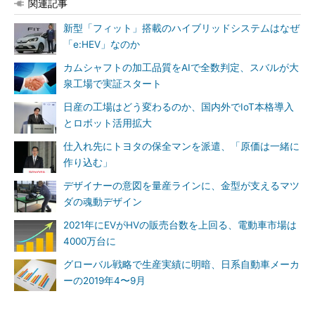
関連記事
新型「フィット」搭載のハイブリッドシステムはなぜ
「e:HEV」なのか
カムシャフトの加工品質をAIで全数判定、スバルが大
泉工場で実証スタート
日産の工場はどう変わるのか、国内外でIoT本格導入
とロボット活用拡大
仕入れ先にトヨタの保全マンを派遣、「原価は一緒に
作り込む」
デザイナーの意図を量産ラインに、金型が支えるマツ
ダの魂動デザイン
2021年にEVがHVの販売台数を上回る、電動車市場は
4000万台に
グローバル戦略で生産実績に明暗、日系自動車メーカ
ーの2019年4〜9月