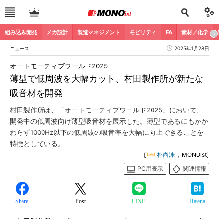
組み込み開発
メカ設計
製造マネジメント
モビリティ
FA
素材／化学
ニュース
2025年1月28日
オートモーティブワールド2025
薄型で低周波を大幅カット、村田製作所が新たな
吸音材を開発
村田製作所は、「オートモーティブワールド2025」において、
開発中の低周波向け薄型吸音材を展示した。薄型であるにもかか
わらず1000Hz以下の低周波の吸音率を大幅に向上できることを
特徴としている。
[
朴尚洙
，MONOist]
PC用表示
関連情報
Share
Post
LINE
Hatena