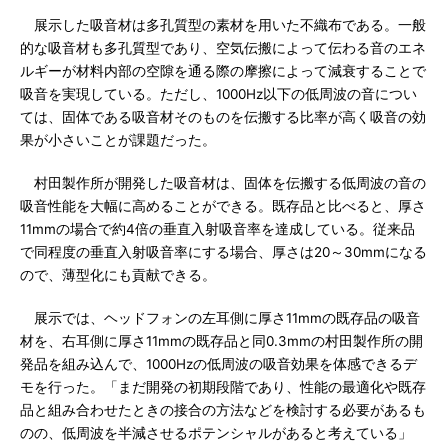
展示した吸音材は多孔質型の素材を用いた不織布である。一般
的な吸音材も多孔質型であり、空気伝搬によって伝わる音のエネ
ルギーが材料内部の空隙を通る際の摩擦によって減衰することで
吸音を実現している。ただし、1000Hz以下の低周波の音につい
ては、固体である吸音材そのものを伝搬する比率が高く吸音の効
果が小さいことが課題だった。
村田製作所が開発した吸音材は、固体を伝搬する低周波の音の
吸音性能を大幅に高めることができる。既存品と比べると、厚さ
11mmの場合で約4倍の垂直入射吸音率を達成している。従来品
で同程度の垂直入射吸音率にする場合、厚さは20～30mmになる
ので、薄型化にも貢献できる。
展示では、ヘッドフォンの左耳側に厚さ11mmの既存品の吸音
材を、右耳側に厚さ11mmの既存品と同0.3mmの村田製作所の開
発品を組み込んで、1000Hzの低周波の吸音効果を体感できるデ
モを行った。「まだ開発の初期段階であり、性能の最適化や既存
品と組み合わせたときの接合の方法などを検討する必要があるも
のの、低周波を半減させるポテンシャルがあると考えている」