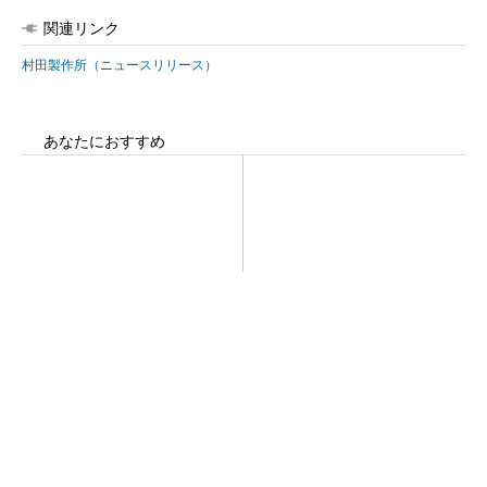
関連リンク
村田製作所（ニュースリリース）
あなたにおすすめ
「取りあえずボルトで固定」
全員がリーダーシップを発揮
は禁物 締結部設計で押さえ
し、自分より優れた人財を育
るべき基本
成する
PR(dentsu Japan)
全員がリーダーシップを発揮し、自分より優れ
た人財を育成する
PR(dentsu Japan)