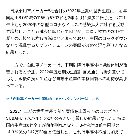
日系乗用車メーカー8社合計の2022年上期の世界生産は、前年
同期比6.0％減の1155万5703台と2年ぶりに減少に転じた。2021
年上期が2020年の新型コロナウイルスの感染拡大に対する反動
で増加したことも減少に転じた要因だが、コロナ禍前の2019年上
期との比較でも約18％減にとどまっており、中国のロックダウン
などで混乱するサプライチェーンの実態が改めて浮き彫りとなる
結果だった。
一方で、自動車メーカーは、下期以降は半導体の供給体制が改
善されると予測。2022年度通期の生産計画見通しも据え置いて
おり、今後の挽回生産など自動車産業の本格回復への期待が高ま
っている。
→「自動車メーカー生産動向」のバックナンバーはこちら
2022年上期の世界生産で前年実績を上回ったのはスズキと
SUBARU（スバル）の2社のみという厳しい結果となった。特に
国内生産は8社全てが前年割れとなり、8社合計は前年同期比
14.3％減の342万60台と低迷した。これは半導体不足に加えて、