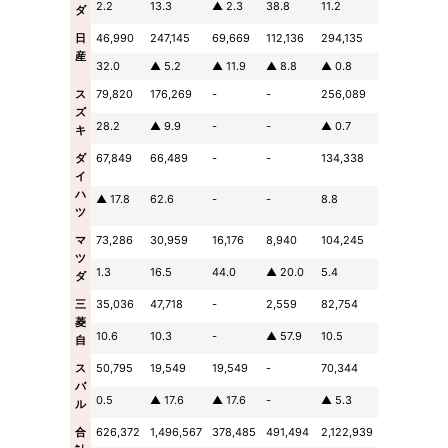
2.2
13.3
▲ 2.3
38.8
11.2
ダ
日
46,990
247,145
69,669
112,136
294,135
産
32.0
▲ 5.2
▲ 11.9
▲ 8.8
▲ 0.8
ス
79,820
176,269
-
-
256,089
ズ
28.2
▲ 9.9
-
-
▲ 0.7
キ
ダ
67,849
66,489
-
-
134,338
イ
ハ
▲ 17.8
62.6
-
-
8.8
ツ
マ
73,286
30,959
16,176
8,940
104,245
ツ
1.3
16.5
44.0
▲ 20.0
5.4
ダ
三
35,036
47,718
-
2,559
82,754
菱
10.6
10.3
-
▲ 57.9
10.5
自
ス
50,795
19,549
19,549
-
70,344
バ
0.5
▲ 17.6
▲ 17.6
-
▲ 5.3
ル
合
626,372
1,496,567
378,485
491,494
2,122,939