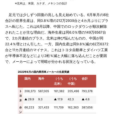
※北米は、米国、カナダ、メキシコの合計
足元では少しずつ回復の兆しも見え始めている。6月単月の8社
合計の世界生産は、同0.8％増の212万2939台と4カ月ぶりにプラ
スへ転じた。これは6月以降、中国でのロックダウンが順次解除
されたことが主な理由だ。海外生産は同6.0％増の149万6567台
で、2カ月連続のプラス。北米は伸び悩んだものの、中国が同
22.4％増とけん引した。一方、国内生産は同9.8％減の62万6372
台と11カ月連続のマイナス。これはトヨタ自動車とダイハツ工業
が半導体不足などにより2桁％減と大幅に落ち込んだことが要因
で、メーカーによって明暗が分かれる状況となっている。
2022年6月の国内乗用車メーカーの生産実績
国内
海外
（うち
（うち
合計
北米）
中国）
ト
206,373
587,005
161,382
205,496
793,378
ヨ
▲ 29.9
9.3
▲ 17.9
42.3
▲ 4.6
タ
ホ
66,223
321,433
111,709
162,363
387,656
ン