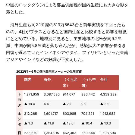
中国のロックダウンによる部品供給難が国内生産にも大きな影を
落とした。
海外生産も同2.1％減の813万5643台と前年実績を下回ったも
のの、4社がプラスとなるなど国内生産と比較すると影響を軽微
にとどめている。地域別に見ると、主要地域の北米が同9.2％
減、中国が同5.8％減と落ち込んだが、感染拡大の影響が長引き
回復が遅れていたインドネシアやタイ、フィリピンといった東南
アジアやインドなどの好調が下支えした。
2022年1～6月の国内乗用車メーカーの生産実績
国内
海外
（うち北
（うち中
合計
米）
国）
ト
1,271,659
3,087,580
914,677
886,442
4,359,239
ヨ
▲ 18.4
4.4
▲ 7.2
9.9
▲ 3.5
タ
ホ
312,265
1,601,717
603,985
704,221
1,913,982
ン
▲ 1.3
▲ 11.8
▲ 13.0
▲ 10.4
▲ 10.3
ダ
日
233,679
1,364,915
462,383
560,644
1,598,594