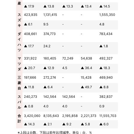
産
▲ 17.9
▲ 13.8
▲ 13.3
▲ 13.4
▲ 14.5
ス
423,935
1,131,415
-
-
1,555,350
ズ
▲ 6.1
9.5
-
-
4.8
キ
ダ
408,661
374,773
-
-
783,434
イ
ハ
▲ 17.7
24.2
-
-
▲ 1.8
ツ
マ
331,922
160,405
72,249
54,638
492,327
ツ
▲ 20.7
▲ 12.9
4.5
▲ 36.4
▲ 18.3
ダ
三
197,666
272,274
-
15,428
469,940
菱
▲ 11.8
▲ 6.4
-
▲ 49.7
▲ 8.8
自
ス
240,273
142,564
142,564
-
382,837
バ
▲ 0.8
4.0
4.0
-
0.9
ル
合
3,420,060
8,135,643
2,195,858
2,221,373
11,555,703
計
▲ 14.3
▲ 2.1
▲ 9.2
▲ 5.8
▲ 6.0
※上段は台数、下段は前年比増減率。単位：台、％