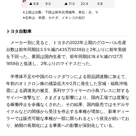
計
▲ 9.8
6.0
▲ 11.0
22.4
0.8
※上段は台数、下段は前年比増減率。単位：台、％
※北米は、米国、カナダ、メキシコの合計
トヨタ自動車
メーカー別に見ると、トヨタの2022年上期のグローバル生産
台数は前年同期比3.5％減の435万9239台と2年ぶりに前年実績
を下回った。要因は国内生産で、前年同期比18.4％減の127万
1659台と低迷し、2年ぶりのマイナスだった。
半導体不足や中国のロックダウンによる部品調達難に加えて、
年初のオミクロン株の感染拡大や2月に発生した宮城・福島沖地
震による調達先の被災、系列サプライヤーの小島プレスに対する
サイバー攻撃など、さまざまな影響により、国内工場では度重な
る稼働停止を余儀なくされた。その結果、国内販売ではモデルサ
イクルなどの関係から受注を停止する車種が増加し、新車ディー
ラーでは販売可能な車種が一部に限られるという状況が続いてお
り、納期の長期化による事業への影響が深刻化している。