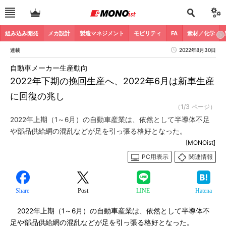
組み込み開発
メカ設計
製造マネジメント
モビリティ
FA
素材／化学
連載
2022年8月30日
自動車メーカー生産動向
2022年下期の挽回生産へ、2022年6月は新車生産
に回復の兆し
（1/3 ページ）
2022年上期（1～6月）の自動車産業は、依然として半導体不足
や部品供給網の混乱などが足を引っ張る格好となった。
[MONOist]
PC用表示
関連情報
Share
Post
LINE
Hatena
2022年上期（1～6月）の自動車産業は、依然として半導体不
足や部品供給網の混乱などが足を引っ張る格好となった。