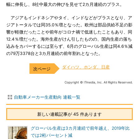
幅に伸長し、8社中最大の伸びを見せて2カ月連続のプラス。
アジアもインドネシアやタイ、インドなどがプラスとなり、ア
ジアトータルでは同35.0％増となった。欧州は部品供給不足の影
響が軽微だったことや前年がコロナ禍で低迷したこともあり、同
12.4％増だった。海外生産がけん引したものの、国内生産の落ち
込みをカバーするには至らず、6月のグローバル生産は同4.6％減
の79万3378台と3カ月連続の前年割れとなった。
ダイハツ、ホンダ、日産
Copyright © ITmedia, Inc. All Rights Reserved.
自動車メーカー生産動向 連載一覧
新しい連載記事が 45 件あります
グローバル生産は3カ月連続で前年越え、2019年比
では2桁パーセント減