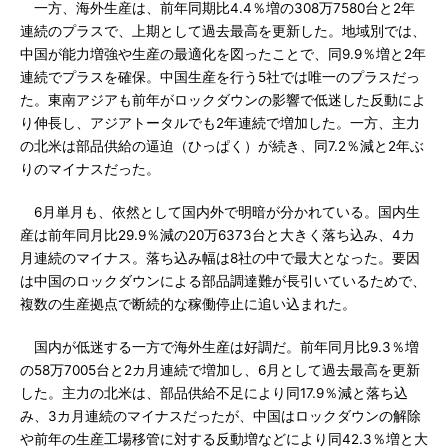
一方、海外生産は、前年同期比4.4％増の308万7580台と2年
連続のプラスで、上期として過去最高を更新した。地域別では、
中国が能力増強や生産の最適化を図ったことで、同9.9％増と2年
連続でプラスを確保。中国生産を行う5社では唯一のプラスだっ
た。東南アジアも前年がロックダウンの影響で低迷した反動によ
り伸長し、アジアトータルでも2年連続で増加した。一方、主力
の北米は部品供給の逼迫（ひっぱく）が続き、同7.2％減と2年ぶ
りのマイナスだった。
6月単月も、依然として国内外で明暗が分かれている。国内生
産は前年同月比29.9％減の20万6373台と大きく落ち込み、4カ
月連続のマイナス。落ち込み幅は8社の中で最大となった。要因
は中国のロックダウンによる部品調達難が長引いているためで、
複数の生産拠点で断続的な稼働停止に追い込まれた。
国内が低迷する一方で海外生産は好調だ。前年同月比9.3％増
の58万7005台と2カ月連続で増加し、6月として過去最高を更新
した。主力の北米は、部品供給不足により同17.9％減と落ち込
み、3カ月連続のマイナスだったが、中国はロックダウンの解除
や前年の生産工場移管に対する反動増などにより同42.3％増と大