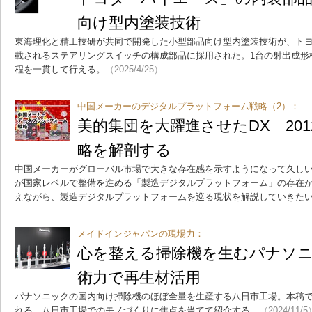
向け型内塗装技術
東海理化と精工技研が共同で開発した小型部品向け型内塗装技術が、ト
載されるステアリングスイッチの構成部品に採用された。1台の射出成形
程を一貫して行える。
（2025/4/25）
中国メーカーのデジタルプラットフォーム戦略（2）：
美的集団を大躍進させたDX 20
略を解剖する
中国メーカーがグローバル市場で大きな存在感を示すようになって久しい
が国家レベルで整備を進める「製造デジタルプラットフォーム」の存在
えながら、製造デジタルプラットフォームを巡る現状を解説していきた
メイドインジャパンの現場力：
心を整える掃除機を生むパナソ
術力で再生材活用
パナソニックの国内向け掃除機のほぼ全量を生産する八日市工場。本稿
れる、八日市工場でのモノづくりに焦点を当てて紹介する。
（2024/11/5