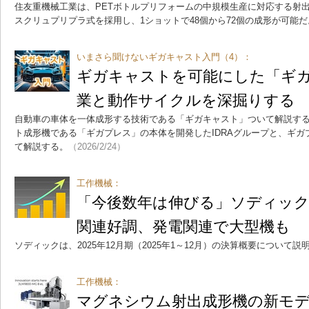
住友重機械工業は、PETボトルプリフォームの中規模生産に対応する射出
スクリュプリプラ式を採用し、1ショットで48個から72個の成形が可能だ
いまさら聞けないギガキャスト入門（4）：
ギガキャストを可能にした「ギ
業と動作サイクルを深掘りする
自動車の車体を一体成形する技術である「ギガキャスト」ついて解説する
ト成形機である「ギガプレス」の本体を開発したIDRAグループと、ギ
て解説する。
（2026/2/24）
工作機械：
「今後数年は伸びる」ソディッ
関連好調、発電関連で大型機も
ソディックは、2025年12月期（2025年1～12月）の決算概要について説
工作機械：
マグネシウム射出成形機の新モ