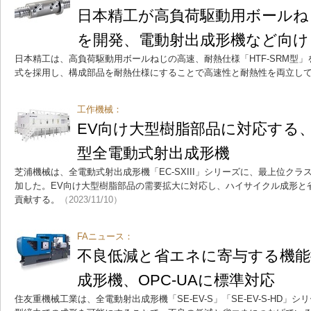
日本精工が高負荷駆動用ボールね
を開発、電動射出成形機など向け
日本精工は、高負荷駆動用ボールねじの高速、耐熱仕様「HTF-SRM型」
式を採用し、構成部品を耐熱仕様にすることで高速性と耐熱性を両立し
工作機械：
EV向け大型樹脂部品に対応する、3
型全電動式射出成形機
芝浦機械は、全電動式射出成形機「EC-SXIII」シリーズに、最上位クラスの超
加した。EV向け大型樹脂部品の需要拡大に対応し、ハイサイクル成形と省
貢献する。
（2023/11/10）
FAニュース：
不良低減と省エネに寄与する機能
成形機、OPC-UAに標準対応
住友重機械工業は、全電動射出成形機「SE-EV-S」「SE-EV-S-HD