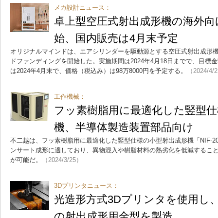
メカ設計ニュース：
卓上型空圧式射出成形機の海外向
始、国内販売は4月末予定
オリジナルマインドは、エアシリンダーを駆動源とする空圧式射出成形機「I
ドファンディングを開始した。実施期間は2024年4月18日までで、目標金
は2024年4月末で、価格（税込み）は98万8000円を予定する。
（2024/4/
工作機械：
フッ素樹脂用に最適化した竪型仕
機、半導体製造装置部品向け
不二越は、フッ素樹脂用に最適化した竪型仕様の小型射出成形機「NIF-2
ンサート成形に適しており、異物混入や樹脂材料の熱劣化を低減するこ
が可能だ。
（2024/3/25）
3Dプリンタニュース：
光造形方式3Dプリンタを使用し
の射出成形用金型を製造