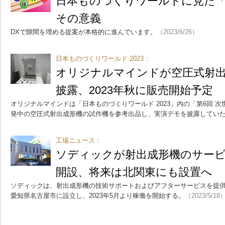
日本ものづくりワールドに見た
その意義
DXで隙間を埋める提案が本格的に進んでいます。
（2023/6/26）
日本ものづくりワールド 2023：
オリジナルマインドが空圧式射
披露、2023年秋に販売開始予定
オリジナルマインドは「日本ものづくりワールド 2023」内の「第6回 
発中の空圧式射出成形機の試作機を参考出品し、実演デモを披露してい
工場ニュース：
ソディックが射出成形機のサー
開設、将来は北関東にも設置へ
ソディックは、射出成形機の技術サポートおよびアフターサービスを提供
愛知県名古屋市に設立し、2023年5月より稼働を開始する。
（2023/5/18