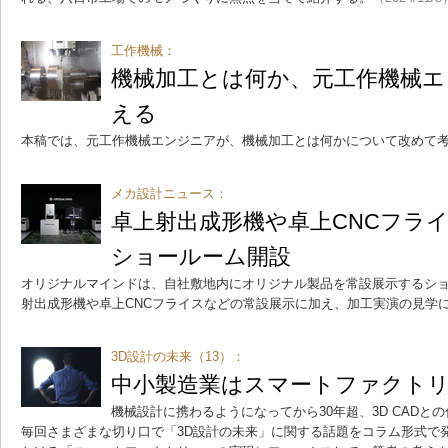
工作機械：
機械加工とは何か、元工作機械エ
える
本稿では、元工作機械エンジニアが、機械加工とは何かについて改めて
メカ設計ニュース：
卓上射出成形機や卓上CNCフラ
ショールーム開設
オリジナルマインドは、自社敷地内にオリジナル製品を常設展示するシ
射出成形機や卓上CNCフライスなどの常設展示に加え、加工実演の見学
3D設計の未来（13）：
中小製造業はスマートファクト
機械設計に携わるようになってから30年超、3D CADと
毎回さまざまな切り口で「3D設計の未来」に関する話題をコラム形式で