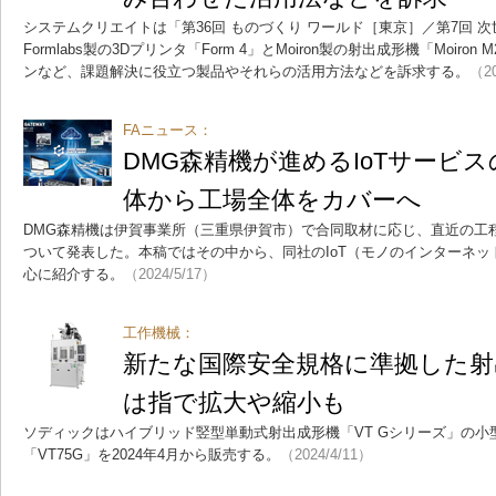
システムクリエイトは「第36回 ものづくり ワールド［東京］／第7回 
Formlabs製の3Dプリンタ「Form 4」とMoiron製の射出成形機「Moir
ンなど、課題解決に役立つ製品やそれらの活用方法などを訴求する。
（20
FAニュース：
DMG森精機が進めるIoTサービ
体から工場全体をカバーへ
DMG森精機は伊賀事業所（三重県伊賀市）で合同取材に応じ、直近の工
ついて発表した。本稿ではその中から、同社のIoT（モノのインターネ
心に紹介する。
（2024/5/17）
工作機械：
新たな国際安全規格に準拠した射
は指で拡大や縮小も
ソディックはハイブリッド竪型単動式射出成形機「VT Gシリーズ」の小型機
「VT75G」を2024年4月から販売する。
（2024/4/11）