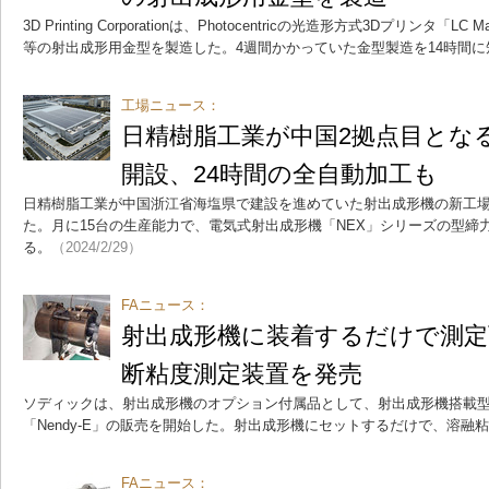
3D Printing Corporationは、Photocentricの光造形方式3Dプリン
等の射出成形用金型を製造した。4週間かかっていた金型製造を14時間に
工場ニュース：
日精樹脂工業が中国2拠点目とな
開設、24時間の全自動加工も
日精樹脂工業が中国浙江省海塩県で建設を進めていた射出成形機の新工場が
た。月に15台の生産能力で、電気式射出成形機「NEX」シリーズの型締力29
る。
（2024/2/29）
FAニュース：
射出成形機に装着するだけで測定
断粘度測定装置を発売
ソディックは、射出成形機のオプション付属品として、射出成形機搭載
「Nendy-E」の販売を開始した。射出成形機にセットするだけで、溶融
FAニュース：