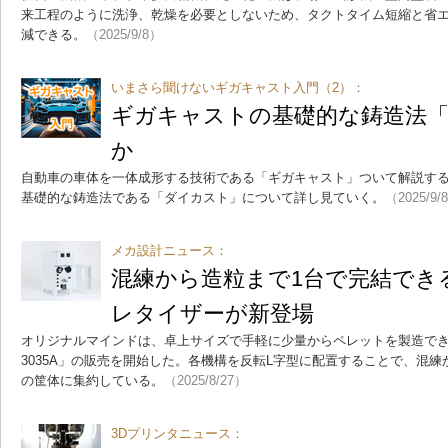
来工程のように洗浄、乾燥を必要としないため、タクトタイム短縮と省
減できる。
（2025/9/8）
いまさら聞けないギガキャスト入門（2）：
ギガキャストの基礎的な鋳造法
か
自動車の車体を一体成形する技術である「ギガキャスト」ついて解説する
基礎的な鋳造法である「ダイカスト」について詳し見ていく。
（2025/9/
メカ設計ニュース：
混練から造粒まで1台で完結でき
レタイザーが新登場
オリジナルマインドは、卓上サイズで手軽に少量からペレットを製造できるペ
3035A」の販売を開始した。各機構を反転L字型に配置することで、混
の筐体に集約している。
（2025/8/27）
3Dプリンタニュース：