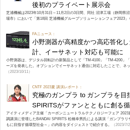
後初のプライベート展示会
芝浦機械は2023年10月31日～11月2日の3日間、同社 沼津工場（静岡
場市）において「第18回 芝浦機械グループソリューションフェア2023
FAニュース：
小野測器が高精度かつ高応答化し
計、イーサネット対応も可能に
小野測器は、デジタル回転計の新製品として「TM-4100」「TM-4200」「TM
ーズを発表した。オプションでイーサネット通信に対応したことで、ネ
（2023/10/11）
CNTF 2023夏 講演レポート：
究極のガンプラ to ガンプラを目指
SPIRITSがファンとともに創る
アイティメディア主催「カーボンニュートラルテクノロジーフェア 2023
調講演に登壇したBANDAI SPIRITS 松橋幸男氏による講演「ガンプ
もに目指す循環型社会～」の内容をダイジェストで紹介する。
（2023/7/