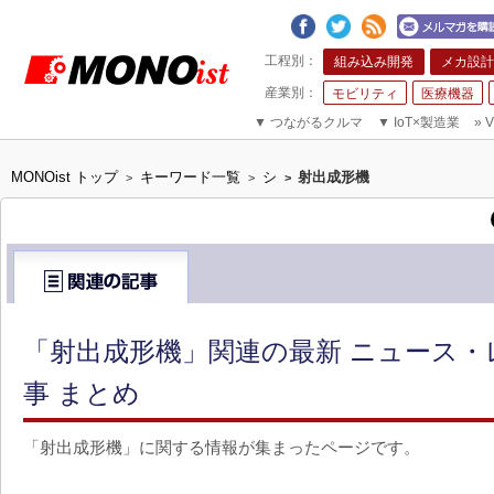
組み込み開発
メカ設計
モビリティ
医療機器
▼
つながるクルマ
▼
IoT×製造業
»
V
MONOist トップ
キーワード一覧
シ
射出成形機
>
>
>
「射出成形機」関連の最新 ニュース・
事 まとめ
「射出成形機」に関する情報が集まったページです。