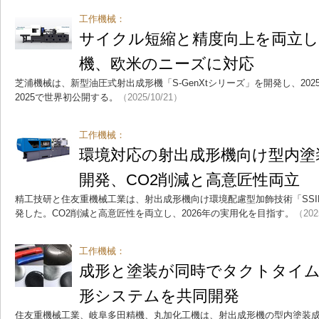
工作機械：
サイクル短縮と精度向上を両立し
機、欧米のニーズに対応
芝浦機械は、新型油圧式射出成形機「S-GenXtシリーズ」を開発し、202
2025で世界初公開する。
（2025/10/21）
工作機械：
環境対応の射出成形機向け型内塗
開発、CO2削減と高意匠性両立
精工技研と住友重機械工業は、射出成形機向け環境配慮型加飾技術「SSI
発した。CO2削減と高意匠性を両立し、2026年の実用化を目指す。
（202
工作機械：
成形と塗装が同時でタクトタイム
形システムを共同開発
住友重機械工業、岐阜多田精機、丸加化工機は、射出成形機の型内塗装