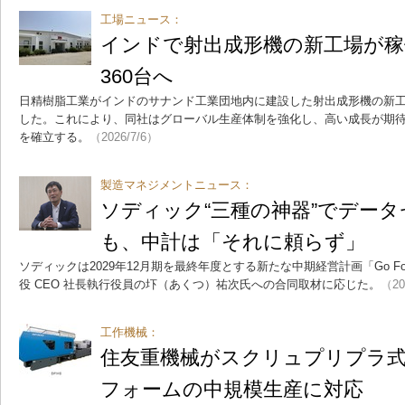
工場ニュース：
インドで射出成形機の新工場が稼
360台へ
日精樹脂工業がインドのサナンド工業団地内に建設した射出成形機の新工場
した。これにより、同社はグローバル生産体制を強化し、高い成長が期
を確立する。
（2026/7/6）
製造マネジメントニュース：
ソディック“三種の神器”でデー
も、中計は「それに頼らず」
ソディックは2029年12月期を最終年度とする新たな中期経営計画「Go For
役 CEO 社長執行役員の圷（あくつ）祐次氏への合同取材に応じた。
（20
工作機械：
住友重機械がスクリュプリプラ
フォームの中規模生産に対応