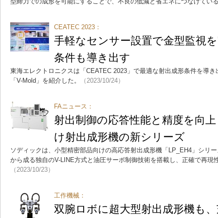
型締力での成形を可能にすることで、不良の低減と省エネにつなげてい
CEATEC 2023：
手軽なセンサー設置で金型監視を
条件も導き出す
東海エレクトロニクスは「CEATEC 2023」で最適な射出成形条件を
「V-Mold」を紹介した。
（2023/10/24）
FAニュース：
射出制御の応答性能と精度を向上
け射出成形機の新シリーズ
ソディックは、小型精密部品向けの高応答射出成形機「LP_EH4」シリ
から成る独自のV-LINE方式と油圧サーボ制御技術を搭載し、正確で再現
（2023/10/23）
工作機械：
双腕ロボに超大型射出成形機も、