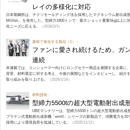
レイの多様化に対応
日本製鋼所は、チクソモールディング法を採用したマグネシウム射出成形機の
MGIIeL」を発売した。型締力1800トンで、最大ショット重量5kg以
化ニーズに応える。
（2026/2/3）
素材で進化する製品（1）：
ファンに愛され続けるため、ガ
連続
本連載では、コンシューマー向けにロングセラー商品を展開する企業に
背景、材料選定に対する考え、今後の展開などをインタビューし、紹介する。第1
取り組みを取り上げる。
（2026/1/14）
材料技術：
型締力5500tの超大型電動射出成
UBEマシナリーは、型締力5500トンの超大型電動射出成形機
プラテン式電動射出成形機「emIII」シリーズの新製品で、消費電力を2
採用により環境負荷を低減している。
（2025/11/12）