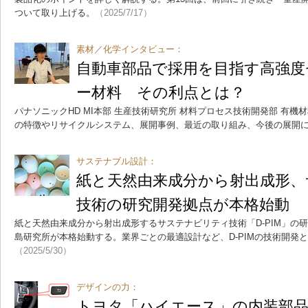
ついて取り上げる。
（2025/7/17）
素材／化学インタビュー：
自動車部品で採用を目指す高強度
ー材料 その利点とは？
パナソニックHD MI本部 生産技術研究所 材料プロセス技術開発部 有機材料
の特徴やリサイクルシステム、展開事例、最近の取り組み、今後の展開
サステナブル設計：
紙と天然由来成分から射出成形
技術の研究開発拠点が本格始動
紙と天然由来成分から射出成形するサステナビリティ技術「D-PIM」の
島研究所が本格始動する。業界ごとの最適設計など、D-PIMの技術開発
（2025/5/30）
デザインの力：
トヨタ「ハイエース」の内装部品