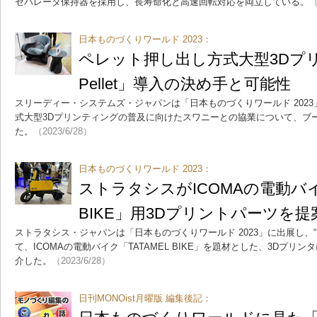
セパレータ保持器を採用し、長寿命化と高速回転対応を両立している。
（
日本ものづくりワールド 2023：
ペレット押し出し方式大型3Dプリンタ
Pellet」導入の決め手と可能性
スリーディー・システムズ・ジャパンは「日本ものづくりワールド 202
式大型3Dプリンティングの普及に向けたスワニーとの協業について、ブ
た。
（2023/6/28）
日本ものづくりワールド 2023：
ストラタシスがICOMAの電動バイク
BIKE」用3Dプリントパーツを提
ストラタシス・ジャパンは「日本ものづくりワールド 2023」に出展し、
て、ICOMAの電動バイク「TATAMEL BIKE」を題材とした、3Dプ
介した。
（2023/6/28）
日刊MONOist月曜版 編集後記：