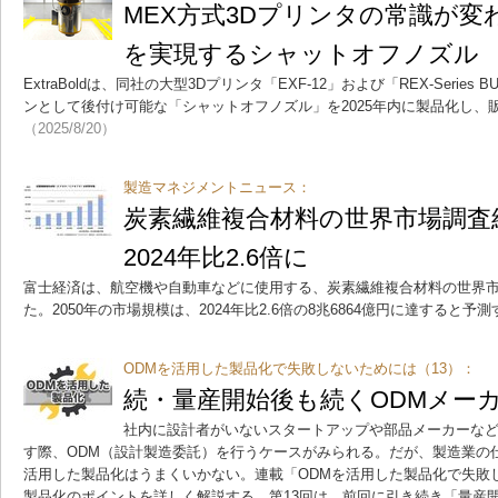
MEX方式3Dプリンタの常識が変
を実現するシャットオフノズル
ExtraBoldは、同社の大型3Dプリンタ「EXF-12」および「REX-Series BUT
ンとして後付け可能な「シャットオフノズル」を2025年内に製品化し、
（2025/8/20）
製造マネジメントニュース：
炭素繊維複合材料の世界市場調査結
2024年比2.6倍に
富士経済は、航空機や自動車などに使用する、炭素繊維複合材料の世界
た。2050年の市場規模は、2024年比2.6倍の8兆6864億円に達すると予
ODMを活用した製品化で失敗しないためには（13）：
続・量産開始後も続くODMメー
社内に設計者がいないスタートアップや部品メーカーな
す際、ODM（設計製造委託）を行うケースがみられる。だが、製造業の
活用した製品化はうまくいかない。連載「ODMを活用した製品化で失敗
製品化のポイントを詳しく解説する。第13回は、前回に引き続き「量産