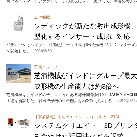
おける「スマートファクトリー」の実現にフォーカスして、筆者の考え
工作機械：
ソディックが新たな射出成形機、
型化するインサート成形に対応
ソディックはハイブリッド竪型ロータリ式 射出成形機「VR_G シリーズ」
を開始した。
（2024/8/30）
工場ニュース：
芝浦機械がインドにグループ最大
成形機の生産能力は約3倍へ
芝浦機械は、インドのチェンナイにある海外関係会社SHIBAURA MACHIN
工場を新設した。射出成形機の生産能力を約3倍に拡大する。
（2024/8/1
【事前情報】ものづくり ワールド［東京］2024：
システムクリエイト、3Dプリン
み合わせた活用法などを訴求