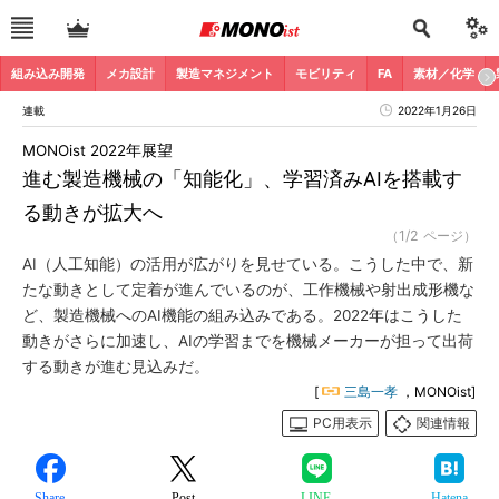
組み込み開発
メカ設計
製造マネジメント
モビリティ
FA
素材／化学
連載
2022年1月26日
MONOist 2022年展望
進む製造機械の「知能化」、学習済みAIを搭載す
る動きが拡大へ
（1/2 ページ）
AI（人工知能）の活用が広がりを見せている。こうした中で、新
たな動きとして定着が進んでいるのが、工作機械や射出成形機な
ど、製造機械へのAI機能の組み込みである。2022年はこうした
動きがさらに加速し、AIの学習までを機械メーカーが担って出荷
する動きが進む見込みだ。
[
三島一孝
，MONOist]
PC用表示
関連情報
Share
Post
LINE
Hatena