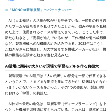
≫「MONOist新年展望」のバックナンバー
AI（人工知能）の活用が広がりを見せている。一時期の行き過
ぎたブームが落ち着きを見せてきたことから、強みや弱みを見極
めた上で、使用されるケースが増えてきている。こうした中で、
新たな動きとして定着が進んでいるのが、工作機械や射出成形機
など、製造機械へのAI機能の組み込みである。2022年はこうし
た動きがさらに加速し、AIの学習までを機械メーカーが担い、機
械の機能を拡張する動きが進む見込みだ。
AI活用は期待が大きいが現場で学習モデルを作る負担大
製造現場でのAI活用は「人の判断」の部分を一部で代替できる
ということで、さまざまな期待を集めてきたが、従来はなかなか
うまくいかないケースも多かった。その1つの要因が、製造現場
における「学習」の負担だ。
AI技術の最近の進化は、深層学習（ディープラーニング）を中
心とした機械学習技術に支えられている。これらは、基本的には