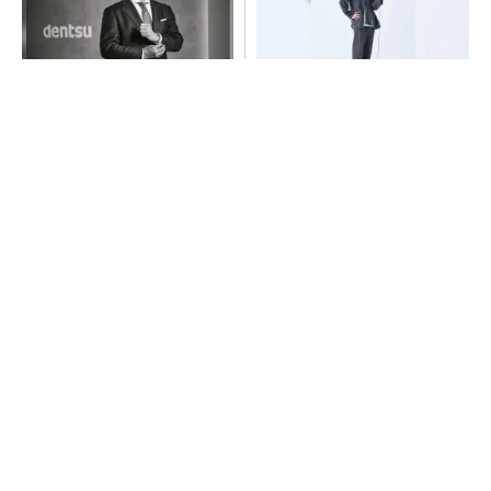
チームが本音で意見を交わし
【西野亮廣】つくりたいもの
合い、多様な人財が挑戦でき
を追求できる環境の作り方と
る組織へ
は
PR(dentsu Japan)
PR(FINCHI on GOETHE)
令和8年熊本地震による工場への影響まとめ
異例ヒット？ 使い勝手にこだわったオムロン
の“オープンな”IO-Linkマスター
全員がリーダーシップを発揮し、自分より優れ
た人財を育成する
PR(dentsu Japan)