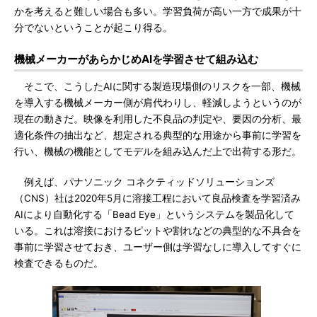
かを考えると難しい場合も多い。学習負荷が高い一方で成果が十
分でないということが起こり得る。
機械メーカーがあらかじめAIを学習させて組み込む
そこで、こうしたAIに関する製造現場側のリスクを一部、機械
を導入する機械メーカー側が肩代わりし、軽減しようというのが
現在の動きだ。映像を利用した不良品の判定や、要因の分析、最
適化条件の抽出など、想定される典型的な用途から事前に学習を
行い、機械の機能としてモデルを組み込んだ上で出荷する形だ。
例えば、パナソニック コネクティッドソリューションズ
（CNS）社は2020年5月に溶接工程において良品検査を学習済み
AIにより自動化する「Bead Eye」というシステムを製品化して
いる。これは溶接におけるピットや割れなどの典型的な不具合を
事前に学習させておき、ユーザー側は学習なしに導入してすぐに
検査できるものだ。