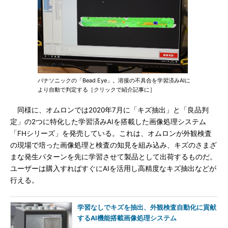
パナソニックの「Bead Eye」。溶接の不具合を学習済みAIに
より自動で判定する［クリックで紹介記事に］
同様に、オムロンでは2020年7月に「キズ抽出」と「良品判
定」の2つに特化した学習済みAIを搭載した画像処理システム
「FHシリーズ」を発売している。これは、オムロンが外観検査
の現場で培った画像処理と検査の知見を組み込み、キズのさまざ
まな発生パターンを先に学習させて製品として出荷するものだ。
ユーザーは購入すればすぐにAIを活用し高精度なキズ抽出などが
行える。
学習なしでキズを抽出、外観検査自動化に貢献
するAI機能搭載画像処理システム