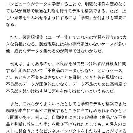
コンピュータがデータを学習することで、明確な条件を定めなく
てもAIが自動で最適な判断を行うモデルを構築できる。ただ、正
しい結果を生み出せるようにするには「学習」が何よりも重要に
なる。
ただ、製造現場側（ユーザー側）でこれらの学習を行うのは大
きな負担となる。製造現場にはAIの専門家はいないケースが多い
他、必要なデータを集めるのが簡単ではないからだ。
例えば、よくあるのが、不良品をAIで見つけ出す品質検査に関
する仕組みにおいて「不良品のデータが少ない」というケース
だ。もともと不良を出さないことを目指してきた製造現場では、
不良品のデータが圧倒的に少なく、データ不足のために高精度で
不良品を見つけ出すAIモデルを作り出せないというものだ。
また、これらがうまくいったとしても学習モデルが構築できた
領域が本当に生産性に貢献するところに当てはめられるのかとい
う問題がある。例えば、自動検査における虚報率（良品だが不良
品と判断し報告した率）を数％下げられたとしても、AI導入のコ
ストに見合うようなビジネスインパクトをもたらすことができる