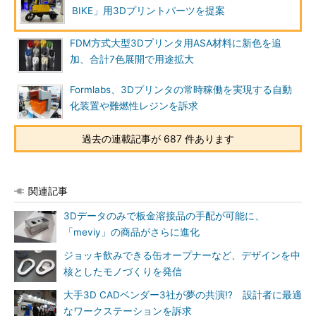
BIKE」用3Dプリントパーツを提案
FDM方式大型3Dプリンタ用ASA材料に新色を追
加、合計7色展開で用途拡大
Formlabs、3Dプリンタの常時稼働を実現する自動
化装置や難燃性レジンを訴求
過去の連載記事が 687 件あります
関連記事
3Dデータのみで板金溶接品の手配が可能に、
「meviy」の商品がさらに進化
ジョッキ飲みできる缶オープナーなど、デザインを中
核としたモノづくりを発信
大手3D CADベンダー3社が夢の共演!? 設計者に最適
なワークステーションを訴求