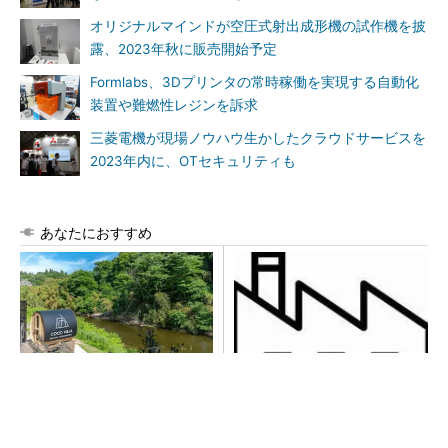
オリジナルマインドが空圧式射出成形機の試作機を披
露、2023年秋に販売開始予定
Formlabs、3Dプリンタの常時稼働を実現する自動化
装置や難燃性レジンを訴求
三菱電機が現場ノウハウ生かしたクラウドサービスを
2023年内に、OTセキュリティも
あなたにおすすめ
シェア別荘「COCO VILLA O
令和8年熊本地震による工場へ
wners」3選
の影響まとめ
PR(COCO VILLA on GOETHE)