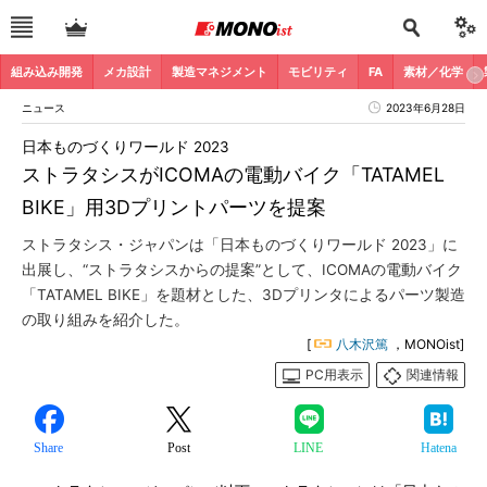
組み込み開発
メカ設計
製造マネジメント
モビリティ
FA
素材／化学
ニュース
2023年6月28日
日本ものづくりワールド 2023
ストラタシスがICOMAの電動バイク「TATAMEL
BIKE」用3Dプリントパーツを提案
ストラタシス・ジャパンは「日本ものづくりワールド 2023」に
出展し、“ストラタシスからの提案”として、ICOMAの電動バイク
「TATAMEL BIKE」を題材とした、3Dプリンタによるパーツ製造
の取り組みを紹介した。
[
八木沢篤
，MONOist]
PC用表示
関連情報
Share
Post
LINE
Hatena