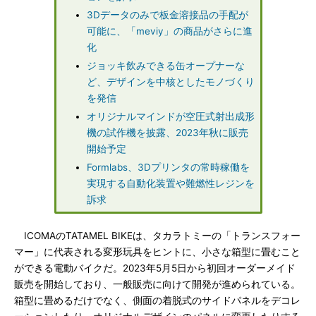
3Dデータのみで板金溶接品の手配が
可能に、「meviy」の商品がさらに進
化
ジョッキ飲みできる缶オープナーな
ど、デザインを中核としたモノづくり
を発信
オリジナルマインドが空圧式射出成形
機の試作機を披露、2023年秋に販売
開始予定
Formlabs、3Dプリンタの常時稼働を
実現する自動化装置や難燃性レジンを
訴求
ICOMAのTATAMEL BIKEは、タカラトミーの「トランスフォー
マー」に代表される変形玩具をヒントに、小さな箱型に畳むこと
ができる電動バイクだ。2023年5月5日から初回オーダーメイド
販売を開始しており、一般販売に向けて開発が進められている。
箱型に畳めるだけでなく、側面の着脱式のサイドパネルをデコレ