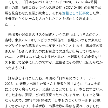
そして、「日本ものづくりワールド 2020」（2020年2月開
催）の際、新型コロナウイルス感染症（COVID-19）の影響で出
展を見合わせた企業が続出し、それを
速報として記事化
した際、
主催者からクレームを入れられたことも懐かしく思えまし
た……。
来場者や関係者のリスク回避という気持ちはもちろんのこと、
当時、東京2020 オリンピックの関係で、会場がいつもの東京ビ
ッグサイトから幕張メッセに変更されたこともあり、来場者の皆
さんが「わざわざ来たのにお目当ての企業が出展していなかっ
た……」と悲しむのもあんまりだと思い、出展取りやめ企業をリ
スト化して記事にしたのですが、主催者にその思いは伝わらなか
ったようです。
話が少しそれましたね。今回の「日本ものづくりワールド
2023」に来場／出展した皆さんも筆者と同じように「コロナ前
にようやく戻ったなぁ」と感じたことでしょう。本当にすごい人
でしたよね。実際、どの程度戻ったのでしょうか。ちょっと気に
なったので、2018年6月開催の「日本ものづくりワールド 2018」
までさかのぼり、来場者数、出展社数の推移を調べてみました。