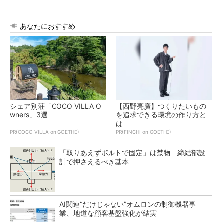
あなたにおすすめ
シェア別荘「COCO VILLA O
【西野亮廣】つくりたいもの
wners」3選
を追求できる環境の作り方と
は
PR(COCO VILLA on GOETHE)
PR(FINCHI on GOETHE)
「取りあえずボルトで固定」は禁物 締結部設
計で押さえるべき基本
AI関連“だけじゃない”オムロンの制御機器事
業、地道な顧客基盤強化が結実