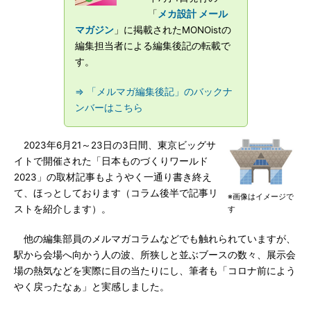
「
メカ設計 メール
マガジン
」に掲載されたMONOistの
編集担当者による編集後記の転載で
す。
⇒ 「メルマガ編集後記」のバックナ
ンバーはこちら
2023年6月21～23日の3日間、東京ビッグサ
イトで開催された「日本ものづくりワールド
2023」の取材記事もようやく一通り書き終え
て、ほっとしております（コラム後半で記事リ
※画像はイメージで
ストを紹介します）。
す
他の編集部員のメルマガコラムなどでも触れられていますが、
駅から会場へ向かう人の波、所狭しと並ぶブースの数々、展示会
場の熱気などを実際に目の当たりにし、筆者も「コロナ前によう
やく戻ったなぁ」と実感しました。