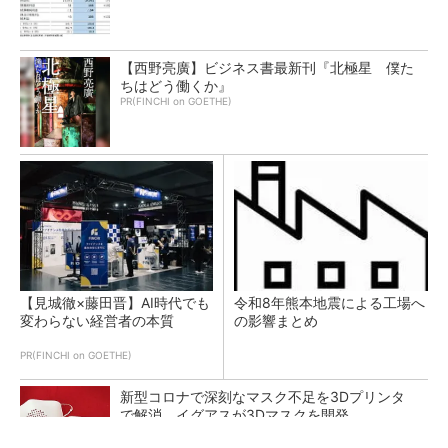
【西野亮廣】ビジネス書最新刊『北極星 僕た
ちはどう働くか』
PR(FINCHI on GOETHE)
【見城徹×藤田晋】AI時代でも
令和8年熊本地震による工場へ
変わらない経営者の本質
の影響まとめ
PR(FINCHI on GOETHE)
新型コロナで深刻なマスク不足を3Dプリンタ
で解消、イグアスが3Dマスクを開発