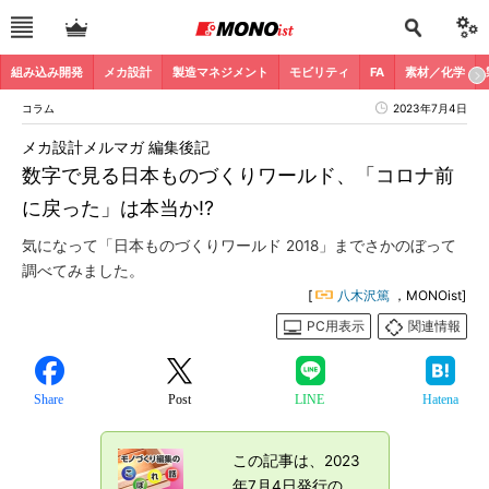
組み込み開発
メカ設計
製造マネジメント
モビリティ
FA
素材／化学
コラム
2023年7月4日
メカ設計メルマガ 編集後記
数字で見る日本ものづくりワールド、「コロナ前
に戻った」は本当か!?
気になって「日本ものづくりワールド 2018」までさかのぼって
調べてみました。
[
八木沢篤
，MONOist]
PC用表示
関連情報
Share
Post
LINE
Hatena
この記事は、2023
年7月4日発行の