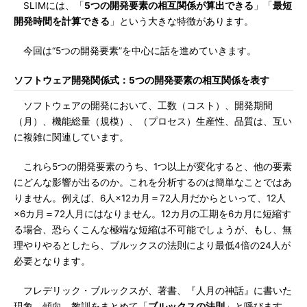
SLIMには、「
5つの開発要素の相互関係が算出できる
」「
最短
開発時間を計算できる
」という大きな特徴があります。
今回は“5つの開発要素”を中心に話を進めていきます。
ソフトウェア開発関係式：5つの開発要素の相互関係を表す
ソフトウェアの開発において、工数（コスト）、開発期間
（月）、機能総量（規模）、（プロセス）生産性、品質は、互い
に複雑に関連しています。
これら5つの開発要素のうち、1つ以上が変化すると、他の要素
にどんな影響が出るのか。これを分析するのは簡単なことではあ
りません。例えば、6人×12カ月＝72人月だからといって、12人
×6カ月＝72人月にはなりません。12カ月の工期を6カ月に短縮す
る場合、恐らくこんな極端な短縮は不可能でしょうが、もし、無
理やりやるとしたら、ブルックスの法則により最低4倍の24人が
必要となります。
フレデリック・ブルックスが、著書、『人月の神話』に書いた
現象、傾向、教訓をまとめて「
ブルックスの法則
」と呼びます。