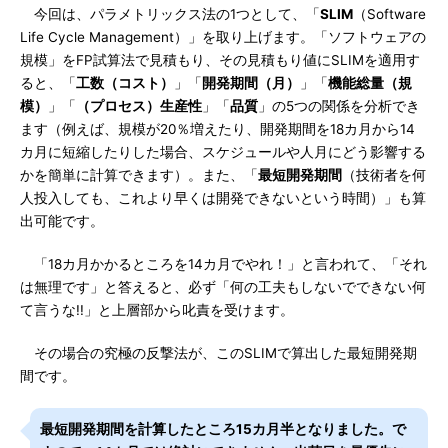
今回は、パラメトリックス法の1つとして、「
SLIM
（Software
Life Cycle Management）」を取り上げます。「ソフトウェアの
規模」をFP試算法で見積もり、その見積もり値にSLIMを適用す
ると、「
工数（コスト）
」「
開発期間（月）
」「
機能総量（規
模）
」「
（プロセス）生産性
」「
品質
」の5つの関係を分析でき
ます（例えば、規模が20％増えたり、開発期間を18カ月から14
カ月に短縮したりした場合、スケジュールや人月にどう影響する
かを簡単に計算できます）。また、「
最短開発期間
（技術者を何
人投入しても、これより早くは開発できないという時間）」も算
出可能です。
「18カ月かかるところを14カ月でやれ！」と言われて、「それ
は無理です」と答えると、必ず「何の工夫もしないでできない何
て言うな!!」と上層部から叱責を受けます。
その場合の究極の反撃法が、このSLIMで算出した最短開発期
間です。
最短開発期間を計算したところ15カ月半となりました。で