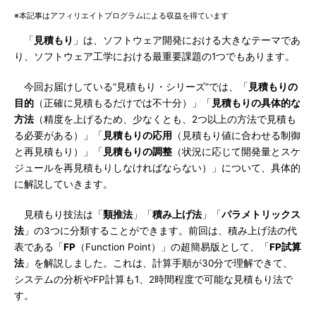
※本記事はアフィリエイトプログラムによる収益を得ています
「
見積もり
」は、ソフトウェア開発における大きなテーマであ
り、ソフトウェア工学における最重要課題の1つでもあります。
今回お届けしている“見積もり・シリーズ”では、「
見積もりの
目的
（正確に見積もるだけでは不十分）」「
見積もりの具体的な
方法
（精度を上げるため、少なくとも、2つ以上の方法で見積も
る必要がある）」「
見積もりの応用
（見積もり値に合わせる制御
と再見積もり）」「
見積もりの調整
（状況に応じて開発量とスケ
ジュールを再見積もりしなければならない）」について、具体的
に解説していきます。
見積もり技法は「
類推法
」「
積み上げ法
」「
パラメトリックス
法
」の3つに分類することができます。前回は、積み上げ法の代
表である「
FP
（Function Point）」の超簡易版として、「
FP試算
法
」を解説しました。これは、計算手順が30分で理解できて、
システムの分析やFP計算も1、2時間程度で可能な見積もり法で
す。