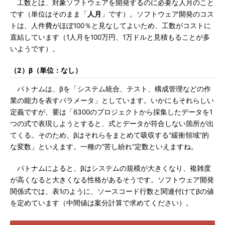
工数とは、対象ソフトウェアを開発するのに必要な人月のこと
です（単位はそのまま「
人月
」です）。ソフトウェア開発のコス
トは、人件費がほぼ100％と見なしてよいため、工数がコストに
直結しています（1人月を100万円、1万ドルと見積もることが多
いようです）。
（2）β（単位：なし）
パトナムは、βを「システム統合、テスト、構成管理などの作
業の能力を表すパラメータ」としています。いかにもそれらしい
定義ですが、要は「6300のプロジェクトから採集したデータを1
つの式で表現しようとすると、式とデータが符合しない箇所が出
てくる。そのため、βはそれらをまとめて吸収する“緩衝領域”的
な変数」といえます。一種の“苦し紛れ”定数といえますね。
パトナムによると、βはシステムの規模が大きくなり、複雑度
が高くなると大きくなる性格があるそうです。ソフトウェア開発
関係式では、表1のように、ソースコード行数と関連付けてβの値
を定めています（中間値は案分計算で求めてください）。