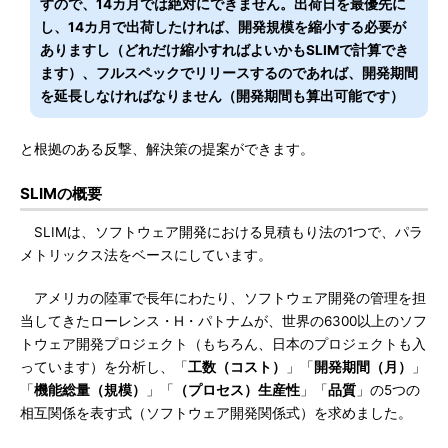
すので、14カ月では絶対にできません。出荷日を最優先に
し、14カ月で出荷したければ、開発規模を縮小する必要が
ありますし（どれだけ縮小すればよいかもSLIMで計算でき
ます）、フルスペックでリリースするのであれば、開発期間
を延長しなければなりません（開発期間も算出可能です）
と根拠のある反撃、解決策の提案ができます。
SLIMの概要
SLIMは、ソフトウェア開発における見積もり法の1つで、パラ
メトリックス法をベースにしています。
アメリカの陸軍で長年にわたり、ソフトウェア開発の管理を担
当してきたローレンス・H・パトナムが、世界の6300以上のソフ
トウェア開発プロジェクト（もちろん、日本のプロジェクトも入
っています）を分析し、「
工数（コスト）
」「
開発期間（月）
」
「
機能総量（規模）
」「
（プロセス）生産性
」「
品質
」の5つの
相互関係を表す式（ソフトウェア開発関係式）を求めました。