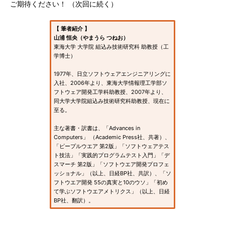
ご期待ください！ （次回に続く）
【 筆者紹介 】
山浦 恒央（やまうら つねお）
東海大学 大学院 組込み技術研究科 助教授（工
学博士）
1977年、日立ソフトウェアエンジニアリングに
入社、2006年より、東海大学情報理工学部ソ
フトウェア開発工学科助教授、2007年より、
同大学大学院組込み技術研究科助教授、現在に
至る。
主な著書・訳書は、「Advances in
Computers」 （Academic Press社、共著）、
「ピープルウエア 第2版」「ソフトウェアテス
ト技法」「実践的プログラムテスト入門」「デ
スマーチ 第2版」「ソフトウエア開発プロフェ
ッショナル」（以上、日経BP社、共訳）、「ソ
フトウエア開発 55の真実と10のウソ」「初め
て学ぶソフトウエアメトリクス」（以上、日経
BP社、翻訳）。