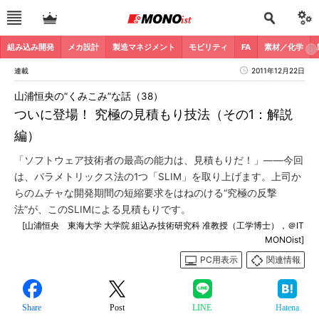
組み込み開発
メカ設計
製造マネジメント
モビリティ
FA
素材／化学
連載
2011年12月22日
山浦恒央の“くみこみ”な話（38）
ついに登場！ 究極の見積もり技法（その1：解説
編）
「ソフトウェア技術者の最高の能力は、見積もりだ！」――今回
は、パラメトリックス法の1つ「SLIM」を取り上げます。上司か
らのムチャな開発期間の短縮要求をはねのける“究極の反撃
法”が、このSLIMによる見積もりです。
[山浦恒央 東海大学 大学院 組込み技術研究科 准教授（工学博士），＠IT
MONOist]
PC用表示
関連情報
Share
Post
LINE
Hatena