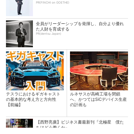
PR(FINCHI on GOETHE)
全員がリーダーシップを発揮し、自分より優れ
た人財を育成する
PR(dentsu Japan)
テスラにおけるギガキャスト
ルネサスが高崎工場を閉鎖
の基本的な考え方と方向性
へ、かつてはSiCデバイス生産
【前編】
の計画も
【西野亮廣】ビジネス書最新刊『北極星 僕た
ちはどう働くか』
PR(FINCHI on GOETHE)