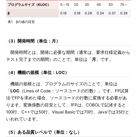
プログラムサイズ（KLOC）
5～15
20
30
40
50
70～
β
0.16
0.18
0.28
0.34
0.37
0.39
表1 βの値の目安
（3）開発時間（単位：月）
開発時間とは、開発に必要な期間（通常は、要求仕様定義から
テスト完了までの期間）のことで、単位は「
月
」です。
（4）機能の規模（単位：LOC）
機能の規模とは、プログラムのサイズのことで、単位は
「
LOC
（Lines of Code：ソースコードの行数）」です。FP試算
法でFPを求めた場合、ソースコードの行数に変換する必要があ
ります。変換係数の目安として、1FPは、COBOLで記述すると
100行、C++では50行、Visual Basicでは70行、Javaでは35行と
いわれています。
（5）ある品質レベルで（単位：なし）