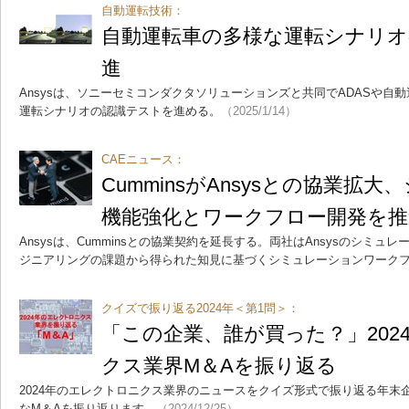
自動運転技術：
自動運転車の多様な運転シナリ
進
Ansysは、ソニーセミコンダクタソリューションズと共同でADASや自
運転シナリオの認識テストを進める。
（2025/1/14）
CAEニュース：
CumminsがAnsysとの協業拡
機能強化とワークフロー開発を推
Ansysは、Cumminsとの協業契約を延長する。両社はAnsysのシミ
ジニアリングの課題から得られた知見に基づくシミュレーションワーク
クイズで振り返る2024年＜第1問＞：
「この企業、誰が買った？」202
クス業界M＆Aを振り返る
2024年のエレクトロニクス業界のニュースをクイズ形式で振り返る年末企
なM＆Aを振り返ります。
（2024/12/25）