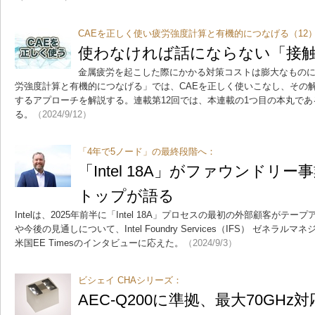
CAEを正しく使い疲労強度計算と有機的につなげる（12
使わなければ話にならない「接触
金属疲労を起こした際にかかる対策コストは膨大なものに
労強度計算と有機的につなげる」では、CAEを正しく使いこなし、その
するアプローチを解説する。連載第12回では、本連載の1つ目の本丸で
る。
（2024/9/12）
「4年で5ノード」の最終段階へ：
「Intel 18A」がファウンドリー
トップが語る
Intelは、2025年前半に「Intel 18A」プロセスの最初の外部顧客が
や今後の見通しについて、Intel Foundry Services（IFS） ゼネラルマネジ
米国EE Timesのインタビューに応えた。
（2024/9/3）
ビシェイ CHAシリーズ：
AEC-Q200に準拠、最大70GH