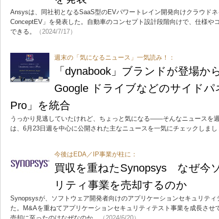
Ansysは、同社初となるSaaS型のEVパワートレイン開発向けクラウドネ
ConceptEV」を発表した。自動車のコンセプト設計段階向けで、仕様
できる。
（2024/7/17）
週末の「気になるニュース」一気読み！：
「dynabook」ブランドが登場から
Google ドライブなどのサイドパネル
Pro」を統合
うっかり見逃していたけれど、ちょっと気になる――そんなニュースを週
は、6月23日週を中心に公開された主なニュースを一気にチェックしまし
今後はEDA／IP事業が柱に：
買収を重ねたSynopsys なぜ
リティ事業を売却するのか
Synopsysが、ソフトウェア開発者向けのアプリケーションセキュリテ
た。M&Aを重ねてアプリケーションセキュリティテスト事業を成長させ
売却に至ったのはなぜなのか。
（2024/6/20）