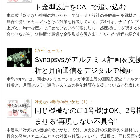
ト金型設計をCAEで追い込む
本連載「冴えない機械の救いかた」では、メカ設計の失敗事例を題材に、
具合の発生メカニズムとその対策を解説していく。第4回は、ナノインプ
上げる。均一な圧力で押せないという問題に対し、感圧紙による“見える化
合わせながら、短時間で最適な金型形状を導き出していった過程を紹介
CAEニュース：
Synopsysがアルテミス計画を
析と月面通信をデジタルで検証
米Synopsysは、同社のソリューションが米国主導の国際月探査「アル
解析と、月面セルラー通信システムの性能検証を支援していると発表し
冴えない機械の救いかた（1）：
同じ機械なのに1号機はOK、2号
ませる“再現しない不具合”
本連載「冴えない機械の救いかた」では、メカ設計の失敗事例を題材に、
具合の発生メカニズムとその対策を解説していく。第1回は、同じ図面で