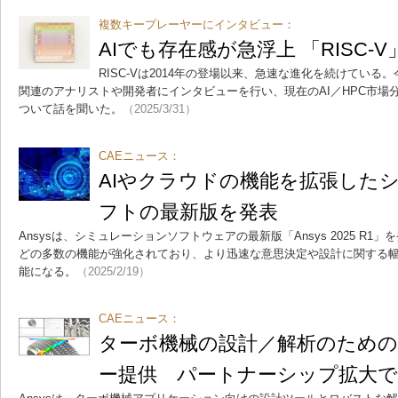
複数キープレーヤーにインタビュー：
AIでも存在感が急浮上 「RISC-
RISC-Vは2014年の登場以来、急速な進化を続けている。
関連のアナリストや開発者にインタビューを行い、現在のAI／HPC市場分
ついて話を聞いた。
（2025/3/31）
CAEニュース：
AIやクラウドの機能を拡張した
フトの最新版を発表
Ansysは、シミュレーションソフトウェアの最新版「Ansys 2025 R1
どの多数の機能が強化されており、より迅速な意思決定や設計に関する
能になる。
（2025/2/19）
CAEニュース：
ターボ機械の設計／解析のため
ー提供 パートナーシップ拡大で