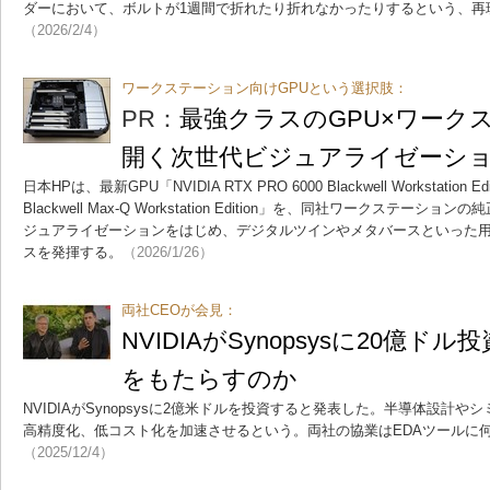
ダーにおいて、ボルトが1週間で折れたり折れなかったりするという、再
（2026/2/4）
ワークステーション向けGPUという選択肢：
PR：
最強クラスのGPU×ワーク
開く次世代ビジュアライゼーシ
日本HPは、最新GPU「NVIDIA RTX PRO 6000 Blackwell Workstation Ed
Blackwell Max-Q Workstation Edition」を、同社ワークステ
ジュアライゼーションをはじめ、デジタルツインやメタバースといった
スを発揮する。
（2026/1/26）
両社CEOが会見：
NVIDIAがSynopsysに20億ド
をもたらすのか
NVIDIAがSynopsysに2億米ドルを投資すると発表した。半導体設計
高精度化、低コスト化を加速させるという。両社の協業はEDAツールに
（2025/12/4）