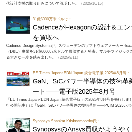
代設計支援の取り組みについて説明した。
（2025/10/15）
31億6000万米ドルで：
CadenceがHexagonの設計＆
を買収へ
Cadence Design Systemsが、スウェーデンのソフトウェアメーカーH
（D&E）事業を31億6000万米ドルで買収すると発表。マルチフィジッ
る大きな一歩を踏み出した。
（2025/9/11）
EE Times Japan×EDN Japan 統合電子版 2025年8月号：
GaN、SiCパワー半導体の技術革新 
ート――電子版2025年8月号
「EE Times Japan×EDN Japan 統合電子版」の2025年8月号を発行しま
行公開記事）は『GaN、SiCパワー半導体の技術革新――PCIM 2025レ
Synopsys Shankar Krishnamoorthy氏：
SynopsysのAnsys買収がよ