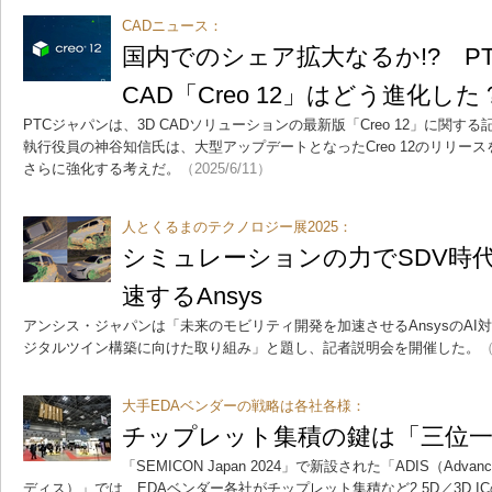
CADニュース：
国内でのシェア拡大なるか!? PT
CAD「Creo 12」はどう進化した
PTCジャパンは、3D CADソリューションの最新版「Creo 12」に関す
執行役員の神谷知信氏は、大型アップデートとなったCreo 12のリリー
さらに強化する考えだ。
（2025/6/11）
人とくるまのテクノロジー展2025：
シミュレーションの力でSDV時
速するAnsys
アンシス・ジャパンは「未来のモビリティ開発を加速させるAnsysのAI
ジタルツイン構築に向けた取り組み」と題し、記者説明会を開催した。
（
大手EDAベンダーの戦略は各社各様：
チップレット集積の鍵は「三位
「SEMICON Japan 2024」で新設された「ADIS（Advanced D
ディス）」では、EDAベンダー各社がチップレット集積など2.5D／3D 