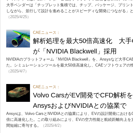
大手ベンダーは「チップレット集積では、チップ、パッケージ、プリント
しながら、並行して設計を進めることがスピーディな開発につながる」
（2025/4/25）
CAEニュース：
解析処理を最大50倍高速化 大手
が「NVIDIA Blackwell」採用
NVIDIAのプラットフォーム「NVIDIA Blackwell」を、Ansysなど
た。シミュレーションツールを最大50倍高速化し、CAEソフトウェアの
（2025/4/7）
CAEニュース：
Volvo CarsがEV開発でCFD解
AnsysおよびNVIDIAとの協業で
Ansysは、Volvo CarsとNVIDIAとの協業により、EVの設計開発にお
倍に高速化した。この取り組みにより、EVの空力性能と航続距離向上を
間短縮に寄与する。
（2025/4/2）