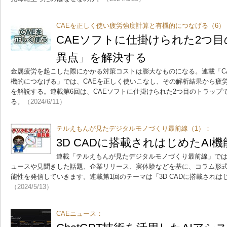
CAEを正しく使い疲労強度計算と有機的につなげる（6）
CAEソフトに仕掛けられた2つ
異点」を解決する
金属疲労を起こした際にかかる対策コストは膨大なものになる。連載「C
機的につなげる」では、CAEを正しく使いこなし、その解析結果から疲
を解説する。連載第6回は、CAEソフトに仕掛けられた2つ目のトラップ
る。
（2024/6/11）
テルえもんが見たデジタルモノづくり最前線（1）：
3D CADに搭載されはじめたAI
連載「テルえもんが見たデジタルモノづくり最前線」で
ュースや見聞きした話題、企業リリース、実体験などを基に、コラム形
能性を発信していきます。連載第1回のテーマは「3D CADに搭載されは
（2024/5/13）
CAEニュース：