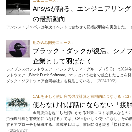
CAEニュース：
Ansysが語る、エンジニアリン
の最新動向
アンシス・ジャパンは年次イベントに合わせて記者説明会を実施した。
（
組み込み開発ニュース：
ブラック・ダックが復活、シノプ
企業として羽ばたく
シノプシスのソフトウェア・インテグリティ・グループ（SIG）は2024
フトウェア（Black Duck Software, Inc.）という社名で独立した
ダック・ソフトウェア合同会社」も発足している。
（2024/10/2）
CAEを正しく使い疲労強度計算と有機的につなげる（13
使わなければ話にならない「接触
金属疲労を起こした際にかかる対策コストは膨大なものに
労強度計算と有機的につなげる」では、CAEを正しく使いこなし、その
するアプローチを解説する。連載第13回は、前回に引き続き「接触要素
（2024/9/24）