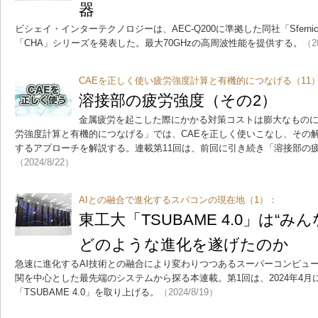
器
ビシェイ・インターテクノロジーは、AEC-Q200に準拠した同社「Sfern
「CHA」シリーズを発表した。最大70GHzの高周波性能を提供する。
（2
CAEを正しく使い疲労強度計算と有機的につなげる（11
溶接部の疲労強度（その2）
金属疲労を起こした際にかかる対策コストは膨大なものに
労強度計算と有機的につなげる」では、CAEを正しく使いこなし、その
するアプローチを解説する。連載第11回は、前回に引き続き「溶接部の
（2024/8/22）
AIとの融合で進化するスパコンの現在地（1）：
東工大「TSUBAME 4.0」は“
どのような進化を遂げたのか
急速に進化するAI技術との融合により変わりつつあるスーパーコンピュ
関を中心とした最先端のシステムから探る本連載。第1回は、2024年4
「TSUBAME 4.0」を取り上げる。
（2024/8/19）