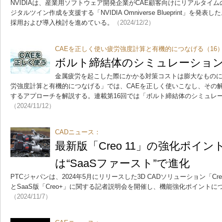
NVIDIAは、産業用ソフトウェア開発企業がCAE顧客向けにリアルタイ
ジタルツイン作成を支援する「NVIDIA Omniverse Blueprint」を
採用および導入検討を進めている。
（2024/12/2）
CAEを正しく使い疲労強度計算と有機的につなげる（16
ボルト締結体のシミュレーショ
金属疲労を起こした際にかかる対策コストは膨大なものに
労強度計算と有機的につなげる」では、CAEを正しく使いこなし、その
するアプローチを解説する。連載第16回では「ボルト締結体のシミュレ
（2024/11/12）
CADニュース：
最新版「Creo 11」の強化ポイン
は“SaaSファースト”で進化
PTCジャパンは、2024年5月にリリースした3D CADソリューション「Cre
とSaaS版「Creo+」に関する記者説明会を開催し、機能強化ポイント
（2024/11/7）