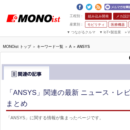
組み込み開発
メカ設計
モビリティ
医療機器
▼
つながるクルマ
▼
IoT×製造業
»
V
MONOist トップ
キーワード一覧
A
ANSYS
>
>
>
「ANSYS」関連の最新 ニュース・レ
まとめ
「ANSYS」に関する情報が集まったページです。