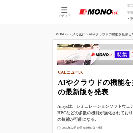
工
産
メディア
脱
つながる技術
AI×技術
MONOist
>
メカ設計
>
AIやクラウドの機能を拡張した
つながる工場
AI×設備
つながるサービ
Physical
CAEニュース
AIやクラウドの機能
の最新版を発表
Ansysは、シミュレーションソフトウェアの
HPCなどの多数の機能が強化されてお
の短縮が可能になる。
2025年02月19日 09時00分 公開