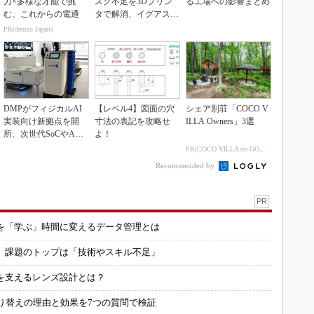
力×多様な才能で挑
スク不足を3Dプリン
る工場への影響まとめ
む、これからの電通
タで解消、イグアスが
3Dマスクを開発
PR(dentsu Japan)
DMPがフィジカルAI
【レベル4】図面の穴
シェア別荘「COCO V
実装向け新拠点を開
寸法の表記を攻略せ
ILLA Owners」3選
所、次世代SoCやAM
よ！
Rデモを披露
PR(COCO VILLA on GOETHE)
Recommended by
PR
を「学ぶ」時間に変えるデータ管理とは
用 課題のトップは「技術やスキル不足」
を支えるレンズ設計とは？
り替えの理由と効果を7つの質問で検証