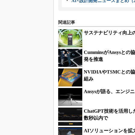
AI×設計開発ニュースまとめ（2
関連記事
サステナビリティ向上
CumminsがAnsy
発を推進
NVIDIAやTSMCと
組み
Ansysが語る、エン
ChatGPT技術を活用
数秒以内で
AIソリューションを