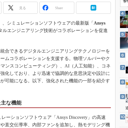
3Dプリンタ
産業オープンネット展
見る
Share
デジタルツインとCAE
S＆OP
地時間）、シミュレーションソフトウェアの最新版「
Ansys
インダストリー4.0
タルエンジニアリング技術がコラボレーションを促進
イノベーション
製造業ビッグデータ
統合できるデジタルエンジニアリングテクノロジーを
メイドインジャパン
チームコラボレーションを支援する。物理ソルバーやク
植物工場
ーマンスコンピューティング）、AI（人工知能）、コネ
知財マネジメント
を強化しており、より迅速で協調的な意思決定や設計に
縮が可能になる。以下、強化された機能の一部を紹介す
海外生産
グローバル設計・開発
制御セキュリティ
れた主な機能
新型コロナへの対応
ョンソフトウェア「Ansys Discovery」の高速
析や直交伝導率、内部ファンを追加し、熱モデリング機