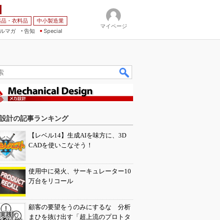
薬品・衣料品
中小製造業
マイページ
ルマガ
告知
Special
設計の記事ランキング
【レベル14】生成AIを味方に、3D
CADを使いこなそう！
使用中に発火、サーキュレーター10
万台をリコール
顧客の要望をうのみにするな 分析
まひを抜け出す「超上流のプロトタ