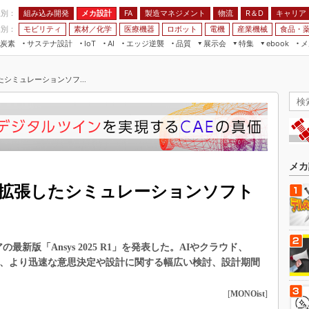
程別：
組み込み開発
メカ設計
製造マネジメント
物流
R＆D
キャリア
FA
業別：
モビリティ
素材／化学
医療機器
ロボット
電機
産業機械
食品・
炭素
サステナ設計
エッジ逆襲
品質
展示会
特集
メ
IoT
AI
ebook
伝承
組み込み開発
CEATEC
読者調査まとめ
編集後記
シミュレーションソフ...
JIMTOF
保全
メカ設計
つながるクルマ
組込み/エッジ コンピューティング
ス
 AI
製造マネジメント
5G
展＆IoT/5Gソリューション展
VR／AR
FA
IIFES
モビリティ
フィールドサービス
国際ロボット展
素材／化学
FPGA
メカ
ジャパンモビリティショー
組み込み画像技術
を拡張したシミュレーションソフト
TECHNO-FRONTIER
組み込みモデリング
人テク展
Windows Embedded
スマート工場EXPO
最新版「Ansys 2025 R1」を発表した。AIやクラウド、
車載ソフト開発
EdgeTech+
り、より迅速な意思決定や設計に関する幅広い検討、設計期間
ISO26262
日本ものづくりワールド
無償設計ツール
[
MONOist
]
AUTOMOTIVE WORLD