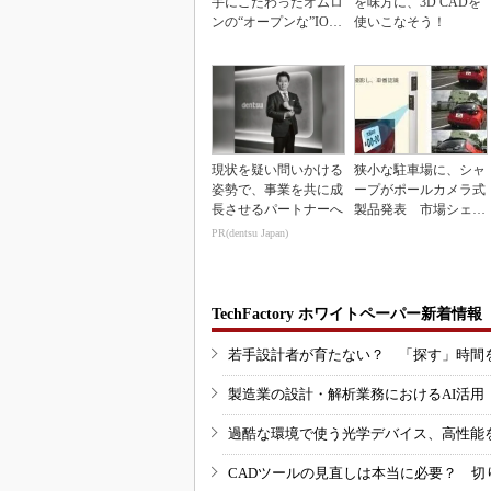
手にこだわったオムロ
を味方に、3D CADを
ンの“オープンな”IO-L
使いこなそう！
inkマスター
現状を疑い問いかける
狭小な駐車場に、シャ
姿勢で、事業を共に成
ープがポールカメラ式
長させるパートナーへ
製品発表 市場シェア
10％目指す
PR(dentsu Japan)
TechFactory ホワイトペーパー新着情報
若手設計者が育たない？ 「探す」時間
製造業の設計・解析業務におけるAI活
過酷な環境で使う光学デバイス、高性能
CADツールの見直しは本当に必要？ 切