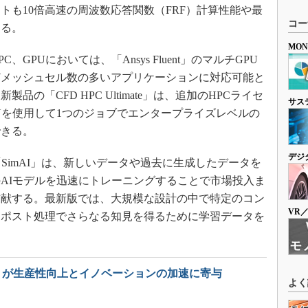
トも10倍高速の周波数応答関数（FRF）計算性能や最
コー
する。
MO
PUにおいては、「Ansys Fluent」のマルチGPU
どメッシュセル数の多いアプリケーションに対応可能と
の「CFD HPC Ultimate」は、追加のHPCライセ
サス
PUを使用して1つのジョブでエンタープライズレベルの
できる。
デジ
SimAI」は、新しいデータや過去に生成したデータを
AIモデルを迅速にトレーニングすることで市場投入ま
貢献する。最新版では、大規模な設計の中で特定のコン
VR
、ポスト処理でさらなる知見を得るために学習データを
imAI」が生産性向上とイノベーションの加速に寄与
よく