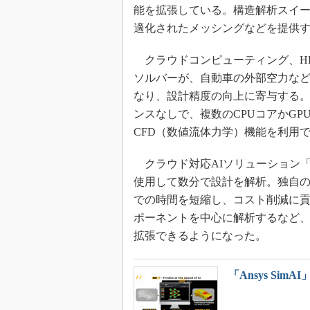
能を拡張している。構造解析スイー
適化されたメッシングなどを提供
クラウドコンピューティング、HPC、G
ソルバーが、自動車の外部空力な
なり、設計精度の向上に寄与する。新製品
ンスなしで、複数のCPUコアかG
CFD（数値流体力学）機能を利用
クラウド対応AIソリューション「
使用して数分で設計を解析。独自の
での時間を短縮し、コスト削減に
ポーネントを中心に解析するなど
拡張できるようになった。
「Ansys S