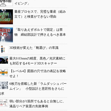
イピング」
量産プロセスで、完璧な量産（組み
立て）と検査ができない理由
「取りあえずボルトで固定」は禁
物 締結部設計で押さえるべき基本
3D技術が変えた「靴選び」の常識
最大0.03mmの精度、黒色／光沢素材に
も対応する4モード3Dスキャナー
【レベル4】図面の穴寸法の表記を攻略
せよ！
6枚刃を搭載した新「ラムダッシュ パー
ムイン」 小型設計と意匠性をさらに
追求
弱い部分が1箇所でもあると台無しに、
液晶リペア装置の失敗事例