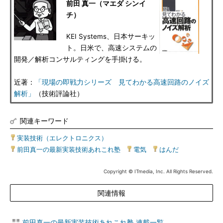
前田 真一（マエダ シンイ
チ）
KEI Systems、日本サーキッ
ト。日米で、高速システムの
開発／解析コンサルティングを手掛ける。
近著：
「現場の即戦力シリーズ 見てわかる高速回路のノイズ
解析」
（技術評論社）
関連キーワード
実装技術（エレクトロニクス）
|
前田真一の最新実装技術あれこれ塾
|
電気
|
はんだ
Copyright © ITmedia, Inc. All Rights Reserved.
関連情報
前田真一の最新実装技術あれこれ塾 連載一覧