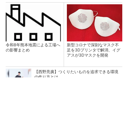
令和8年熊本地震による工場へ
新型コロナで深刻なマスク不
の影響まとめ
足を3Dプリンタで解消、イグ
アスが3Dマスクを開発
【西野亮廣】つくりたいものを追求できる環境
の作り方とは
PR(FINCHI on GOETHE)
【レベル14】生成AIを味方に、3D CADを使い
こなそう！