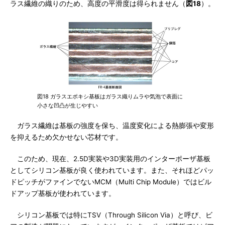
ラス繊維の織りのため、高度の平滑度は得られません（
図18
）。
図18 ガラスエポキシ基板はガラス織りムラや気泡で表面に
小さな凹凸が生じやすい
ガラス繊維は基板の強度を保ち、温度変化による熱膨張や変形
を抑えるため欠かせない芯材です。
このため、現在、2.5D実装や3D実装用のインターポーザ基板
としてシリコン基板が良く使われています。また、それほどパッ
ドピッチがファインでないMCM（Multi Chip Module）ではビル
ドアップ基板が使われています。
シリコン基板では特にTSV（Through Silicon Via）と呼び、ビ