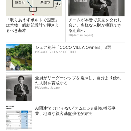
「取りあえずボルトで固定」
チームが本音で意見を交わし
は禁物 締結部設計で押さえ
合い、多様な人財が挑戦でき
るべき基本
る組織へ
PR(dentsu Japan)
シェア別荘「COCO VILLA Owners」3選
PR(COCO VILLA on GOETHE)
全員がリーダーシップを発揮し、自分より優れ
た人財を育成する
PR(dentsu Japan)
AI関連“だけじゃない”オムロンの制御機器事
業、地道な顧客基盤強化が結実