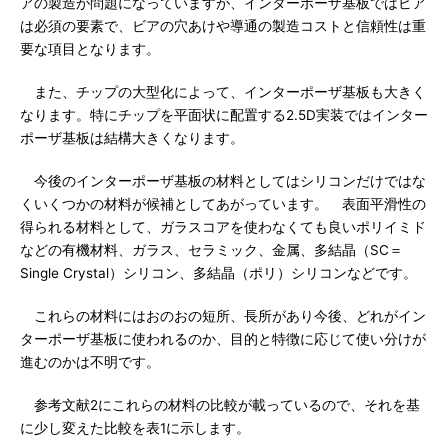
アの製造が問題になっていますが、インターポーザ基板ではビア
は必須の要素で、ビアの穴あけや導通の製造コストと信頼性は重
要な項目となります。
また、チップの大型化によって、インターポーザ基板も大きく
なります。特にチップを平面状に配置する2.5D実装ではインター
ポーザ基板は結構大きくなります。
今後のインターポーザ基板の材料としてはシリコンだけではな
くいくつかの材料が候補としてあがっています。 表面平滑性の
得られる材料として、ガラスコアを使わなくても良いポリイミド
などの有機材料、ガラス、セラミック、金属、多結晶（SC＝
Single Crystal）シリコン、多結晶（ポリ）シリコンなどです。
これらの材料にはおのおの短所、長所があり今後、どれがイン
ターポーザ基板に使われるのか、目的と特徴に応じて使い分けが
進むのかは不明です。
参考文献2にこれらの材料の比較が載っているので、それを基
に少し変えた比較を表1に示します。