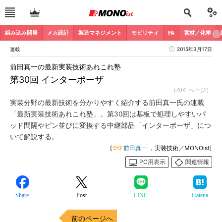
組み込み開発
メカ設計
製造マネジメント
モビリティ
FA
素材／化学
連載
2015年3月17日
前田真一の最新実装技術あれこれ塾
第30回 インターポーザ
（4/4 ページ）
実装分野の最新技術を分かりやすく紹介する前田真一氏の連載
「最新実装技術あれこれ塾」。第30回は基板で処理しやすいパ
ッド間隔やピン並びに変換する中継部品「インターポーザ」につ
いて解説する。
[
前田真一
，実装技術／MONOist]
PC用表示
関連情報
Share
Post
LINE
Hatena
前のページへ