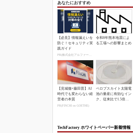
あなたにおすすめ
【必見】情報漏えいを
令和8年熊本地震によ
防ぐ！セキュリティ実
る工場への影響まとめ
践ガイド
PR(株式会社アルファーテクノ)
【見城徹×藤田晋】AI
ペロブスカイト太陽電
時代でも変わらない経
池の量産に有効なイン
営者の本質
ク、従来比で1.5倍の
性能向上
PR(FINCHI on GOETHE)
TechFactory ホワイトペーパー新着情報