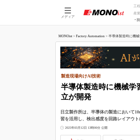
工
産
メディア
脱
つながる技術
AI×技術
MONOist
>
Factory Automation
>
半導体製造時に機械学
つながる工場
AI×設備
つながるサービ
Physical
製造現場向けAI技術
半導体製造時に機械学習
立が開発
日立製作所は、半導体の製造において1
習を活用し、検出感度を回路レイアウト
2025年03月12日 13時00分 公開