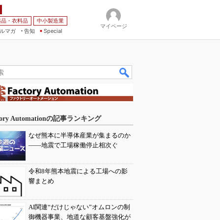
薬品・衣料品
中小製造業
マイページ
ルマガ
告知
Special
tory Automationの記事ランキング
なぜ熊本に半導体産業が集まるのか
――地震で工場稼働停止相次ぐ
令和8年熊本地震による工場への影
響まとめ
AI関連“だけじゃない”オムロンの制
御機器事業、地道な顧客基盤強化が