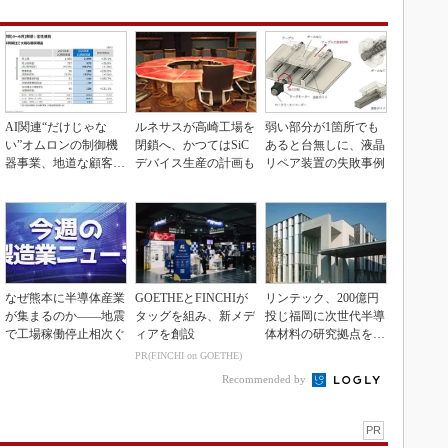
AI関連“だけじゃな
ルネサスが高崎工場を
弱い部分が1箇所でも
い”オムロンの制御機
閉鎖へ、かつてはSiC
あると台無しに、液晶
器事業、地道な顧客基
デバイス生産の計画も
リペア装置の失敗事例
盤強化が結実
なぜ熊本に半導体産業
GOETHEとFINCHIが
リンテック、200億円
が集まるのか――地震
タッグを組み、新メデ
投じ福岡に次世代半導
で工場稼働停止相次ぐ
ィアを創設
体材料の研究拠点を開
設
PR(FINCHI on GOETHE)
Recommended by
PR