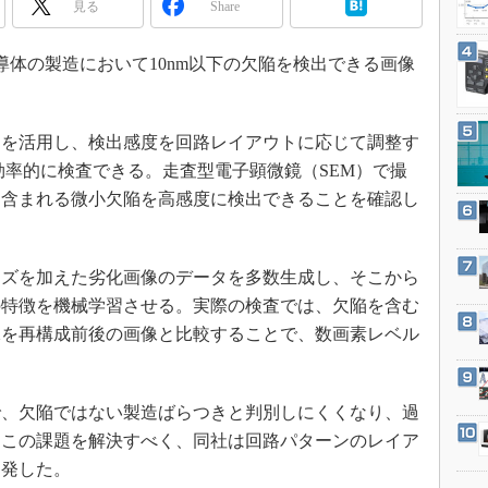
見る
Share
3Dプリンタ
産業オープンネット展
デジタルツインとCAE
半導体の製造において10nm以下の欠陥を検出できる画像
S＆OP
インダストリー4.0
を活用し、検出感度を回路レイアウトに応じて調整す
イノベーション
効率的に検査できる。走査型電子顕微鏡（SEM）で撮
製造業ビッグデータ
に含まれる微小欠陥を高感度に検出できることを確認し
メイドインジャパン
植物工場
ズを加えた劣化画像のデータを多数生成し、そこから
知財マネジメント
の特徴を機械学習させる。実際の検査では、欠陥を含む
海外生産
像を再構成前後の画像と比較することで、数画素レベル
グローバル設計・開発
制御セキュリティ
、欠陥ではない製造ばらつきと判別しにくくなり、過
新型コロナへの対応
。この課題を解決すべく、同社は回路パターンのレイア
開発した。