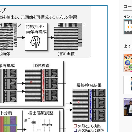
コー
イン
よく