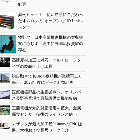
結実
異例ヒット？ 使い勝手にこだわっ
たオムロンの“オープンな”IO-Linkマ
スター
牧野フ、日本産業推進機構の買収提
案に応じず 理由に外国籍投資家の
存在
高硬度材加工に対応、マルチローラタ
イプの鏡面仕上げ工具
脱自動車でもDMG森精機が業績再上方
修正、2028年度にピーク利益計画
医療機器部品の生産拠点へ、オリンパ
ス長野事業場で最新設備に機能集約
三菱電機が知的財産活用を拡大、金属
腐食センサー技術のライセンス供与
マザックが最大加工径910mmのCNC旋
盤、大径および長尺ワーク向け