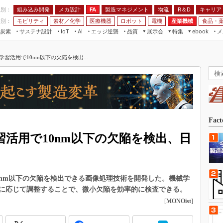
程別：
組み込み開発
メカ設計
製造マネジメント
物流
R＆D
キャリア
FA
業別：
モビリティ
素材／化学
医療機器
ロボット
電機
産業機械
食品・
炭素
サステナ設計
エッジ逆襲
品質
展示会
特集
メ
IoT
AI
ebook
伝承
組み込み開発
CEATEC
読者調査まとめ
編集後記
習活用で10nm以下の欠陥を検出...
JIMTOF
保全
メカ設計
つながるクルマ
組込み/エッジ コンピューティング
ス
 AI
製造マネジメント
5G
展＆IoT/5Gソリューション展
VR／AR
FA
IIFES
モビリティ
フィールドサービス
国際ロボット展
素材／化学
FPGA
Fac
ジャパンモビリティショー
組み込み画像技術
活用で10nm以下の欠陥を検出、日
TECHNO-FRONTIER
組み込みモデリング
人テク展
Windows Embedded
スマート工場EXPO
0nm以下の欠陥を検出できる画像処理技術を開発した。機械学
車載ソフト開発
EdgeTech+
に応じて調整することで、微小欠陥を効率的に検査できる。
ISO26262
[
MONOist
]
日本ものづくりワールド
無償設計ツール
AUTOMOTIVE WORLD