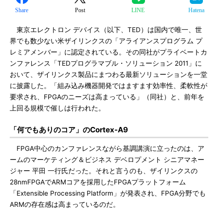
Share
Post
LINE
Hatena
東京エレクトロン デバイス（以下、TED）は国内で唯一、世
界でも数少ない米ザイリンクスの「アライアンスプログラム プ
レミアメンバー」に認定されている。その同社がプライベートカ
ンファレンス「TEDプログラマブル・ソリューション 2011」に
おいて、ザイリンクス製品にまつわる最新ソリューションを一堂
に披露した。「組み込み機器開発ではますます効率性、柔軟性が
要求され、FPGAのニーズは高まっている」（同社）と、前年を
上回る規模で催しは行われた。
「何でもありのコア」のCortex-A9
FPGA中心のカンファレンスながら基調講演に立ったのは、ア
ームのマーケティング＆ビジネス デベロプメント シニアマネー
ジャー 平田 一行氏だった。それと言うのも、ザイリンクスの
28nmFPGAでARMコアを採用したFPGAプラットフォーム
「Extensible Processing Platform」が発表され、FPGA分野でも
ARMの存在感は高まっているのだ。