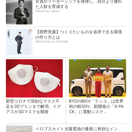
全員がリーダーシップを発揮し、自分より優れ
た人財を育成する
PR(dentsu Japan)
【西野亮廣】つくりたいものを追求できる環境
の作り方とは
PR(FINCHI on GOETHE)
新型コロナで深刻なマスク不
BYDの軽EV「ラッコ」は世界
足を3Dプリンタで解消、イグ
初の軽SDV、新開発の「X-PA
アスが3Dマスクを開発
CK」に電動システ...
ペロブスカイト太陽電池の量産に有効なイン