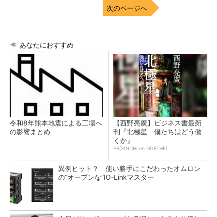
次のページへ
あなたにおすすめ
令和8年熊本地震による工場へ
【西野亮廣】ビジネス書最新
の影響まとめ
刊『北極星 僕たちはどう働
くか』
PR(FINCHI on GOETHE)
異例ヒット？ 使い勝手にこだわったオムロン
の“オープンな”IO-Linkマスター