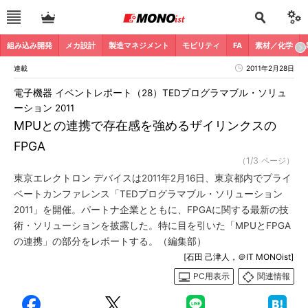
組み込み開発
メカ設計
製造マネジメント
モビリティ
FA
素材／化学
連載
2011年2月28日
電子機器 イベントレポート（28）TEDプログラマブル・ソリュ
ーション 2011
MPUとの連携で存在感を強めるザイリンクスの
FPGA
（1/3 ページ）
東京エレクトロン デバイスは2011年2月16日、東京都内でプライ
ベートカンファレンス「TEDプログラマブル・ソリューション
2011」を開催。パートナ企業とともに、FPGAに関する最新の技
術・ソリューションを披露した。特に目を引いた「MPUとFPGA
の連携」の部分をレポートする。（編集部）
[石田 己津人，＠IT MONOist]
PC用表示
関連情報