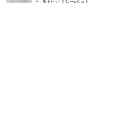
ク、従来比で1.5倍の性能向上
全員がリーダーシップを発揮し、自分より優れ
た人財を育成する
PR(dentsu Japan)
【レベル14】生成AIを味方に、3D CADを使い
こなそう！
狭小な駐車場に、シャープが
【レベル4】図面の穴寸法の表