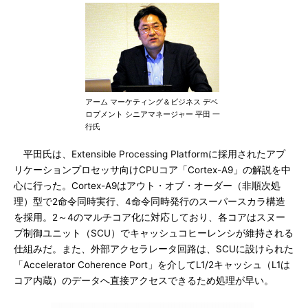
アーム マーケティング＆ビジネス デベ
ロプメント シニアマネージャー 平田 一
行氏
平田氏は、Extensible Processing Platformに採用されたアプ
リケーションプロセッサ向けCPUコア「Cortex-A9」の解説を中
心に行った。Cortex-A9はアウト・オブ・オーダー（非順次処
理）型で2命令同時実行、4命令同時発行のスーパースカラ構造
を採用。2～4のマルチコア化に対応しており、各コアはスヌー
プ制御ユニット（SCU）でキャッシュコヒーレンシが維持される
仕組みだ。また、外部アクセラレータ回路は、SCUに設けられた
「Accelerator Coherence Port」を介してL1/2キャッシュ（L1は
コア内蔵）のデータへ直接アクセスできるため処理が早い。