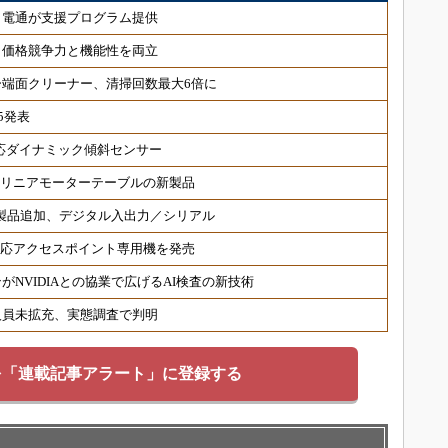
、電通が支援プログラム提供
、価格競争力と機能性を両立
端面クリーナー、清掃回数最大6倍に
5発表
対応ダイナミック傾斜センサー
 リニアモーターテーブルの新製品
対応製品追加、デジタル入出力／シリアル
6対応アクセスポイント専用機を発売
NVIDIAとの協業で広げるAI検査の新技術
人員未拡充、実態調査で判明
を「連載記事アラート」に登録する