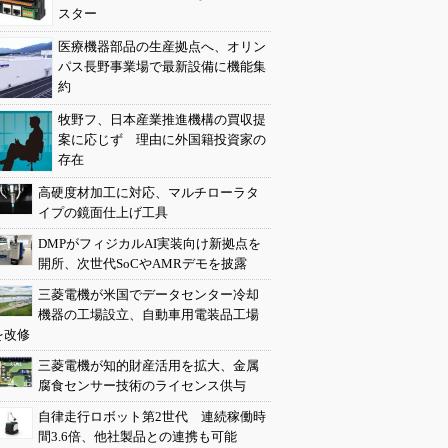
スター
医療機器部品の生産拠点へ、オリン
パス長野事業場で最新設備に機能集
約
牧野フ、日本産業推進機構の買収提
案に応じず 理由に外国籍投資家の
存在
高硬度材加工に対応、マルチローラタ
イプの鏡面仕上げ工具
DMPがフィジカルAI実装向け新拠点を
開所、次世代SoCやAMRデモを披露
三菱電機が米国でデータセンター冷却
機器の工場設立、自動車用電装品工場
を改修
三菱電機が知的財産活用を拡大、金属
腐食センサー技術のライセンス供与
自律走行ロボット第2世代 連続稼働時
間3.6倍、他社製品との連携も可能