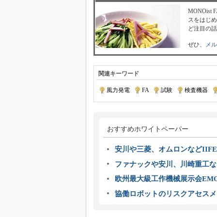
MONOi
スをはじめ
ど注目の話
ぜひ、
メル
関連キーワード
風力発電
|
FA
|
試験
|
検査機器
|
おすすめホワイトペーパー
安川や三菱、オムロンなどIIFE
ファナックや安川、川崎重工な
欧州最大級工作機械展示会EMO
協働ロボットのリスクアセスメ