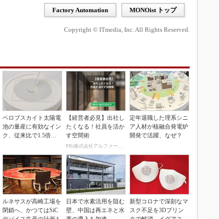
Factory Automation
MONOist トップ
Copyright © ITmedia, Inc. All Rights Reserved.
ペロブスカイト太陽電
【経営者必見】出社し
定年退職した理系シニ
池の量産に有効なイン
たくなる！社員を活か
ア人材が核融合発電炉
ク、従来比で1.5倍の
す空間術
開発で活躍、なぜ？
性能向上
PR(株式会社アルファーテクノ)
ルネサスが高崎工場を
日本で水素活用を阻む
新型コロナで深刻なマ
閉鎖へ、かつてはSiC
壁、中国は再エネと水
スク不足を3Dプリン