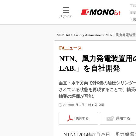
工
産
メディア
脱
つながる技術
AI×技術
MONOist
>
Factory Automation
>
NTN、風力発電装置
つながる工場
AI×設備
つながるサービ
Physical
FAニュース
NTN、風力発電装置用
LAB.」を自社開発
垂直・水平方向で計6個の油圧シリンダ
されている状態を再現することで、軸受
軸受の評価が可能。
2014年08月12日 13時45分 公開
印刷する
通知する
NTNは2014年7月25日、風力