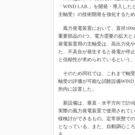
「WIND LAB.」を開発・導入
主軸受）の技術開発を強化するた
風力発電装置において、直径100
重要部品の1つ。電力需要の拡大と
発電装置用の主軸受は、高出力化
た、不具合が発生すると発電が停
と信頼性が求められているという
そのため同社では、これまで軸受開
軸受の評価が可能な試験設備WIND
所内に設置した。
新設備は、垂直・水平方向で計6
実際の風力発電装置で使用されて
様検討ができるもの。定常状態で
となっている。また、自動調心こ
る。