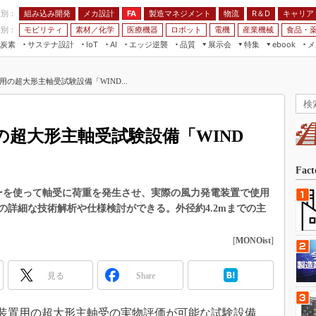
程別：
組み込み開発
メカ設計
製造マネジメント
物流
R＆D
キャリア
FA
業別：
モビリティ
素材／化学
医療機器
ロボット
電機
産業機械
食品・
炭素
サステナ設計
エッジ逆襲
品質
展示会
特集
メ
IoT
AI
ebook
伝承
組み込み開発
CEATEC
読者調査まとめ
編集後記
用の超大形主軸受試験設備「WIND...
JIMTOF
保全
メカ設計
つながるクルマ
組込み/エッジ コンピューティング
ス
 AI
製造マネジメント
5G
展＆IoT/5Gソリューション展
VR／AR
FA
の超大形主軸受試験設備「WIND
IIFES
モビリティ
フィールドサービス
国際ロボット展
素材／化学
FPGA
Fac
ジャパンモビリティショー
組み込み画像技術
ーを使って軸受に荷重を発生させ、実際の風力発電装置で使用
TECHNO-FRONTIER
の詳細な技術解析や仕様検討ができる。外径約4.2mまでの主
組み込みモデリング
人テク展
Windows Embedded
[
MONOist
]
スマート工場EXPO
車載ソフト開発
EdgeTech+
見る
Share
ISO26262
日本ものづくりワールド
無償設計ツール
AUTOMOTIVE WORLD
発電装置用の超大形主軸受の実物評価が可能な試験設備