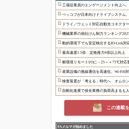
工場従業員のエンゲージメント向上へ
ベッコフが日本向けドライブシステム
ドライ／ウェット対応自動光コネクター
機械業界の他社けん制力ランキング202
動的環境下でも安定検出するIO-Link
最高速度1.5倍、定格推力9倍以上向上
耐環境リモートI/Oに－25～＋75℃
産業設備の無線通信を高速化、Wi-Fi
検査装置が「考える」時代へ オムロンが
自動化進展で保全業務の負荷高まるも
この連載
FAメルマガ始めました