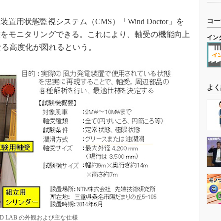
状態監視システム（CMS）「Wind Doctor」を
コー
態をモニタリングできる。これにより、軸受の機能向上
イン
なる高度化が図れるという。
よく
ND LAB.の外観および主な仕様