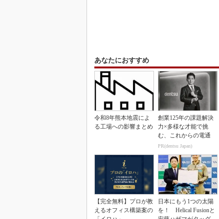
あなたにおすすめ
令和8年熊本地震によ
創業125年の課題解決
る工場への影響まとめ
力×多様な才能で挑
む、これからの電通
PR(dentsu Japan)
【完全無料】プロが教
日本にもう1つの太陽
えるオフィス構築案の
を！ Helical Fusionと