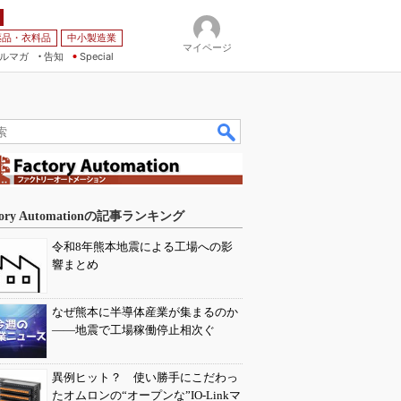
薬品・衣料品
中小製造業
マイページ
ルマガ
告知
Special
tory Automationの記事ランキング
令和8年熊本地震による工場への影
響まとめ
なぜ熊本に半導体産業が集まるのか
――地震で工場稼働停止相次ぐ
異例ヒット？ 使い勝手にこだわっ
たオムロンの“オープンな”IO-Linkマ