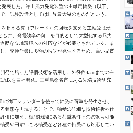
3Dプリンタ
産業オープンネット展
したと発表した。洋上風力発電装置の主軸用軸受（以下、
デジタルツインとCAE
めで、試験設備としては世界最大級のものだという。
S＆OP
mを超える翼（ブレード）の回転を支える主軸受は最
インダストリー4.0
ともに、発電効率の向上を目的として大型化する風力
イノベーション
や過酷な立地環境への対応などが必要とされている。ま
製造業ビッグデータ
止し、交換作業に多額の損失が発生するため、高い品質
メイドインジャパン
。
植物工場
発で培った評価技術を活用し、外径約4.2mまでの主
知財マネジメント
 LAB.を自社開発。三重県桑名市にある先端技術研究
海外生産
グローバル設計・開発
個の油圧シリンダーを使って軸受に荷重を発生させ、
制御セキュリティ
いる状態を再現することで、軸受の詳細な技術解析や仕
新型コロナへの対応
の評価に加え、極限状態にある荷重条件下の試験も可能
ろ軸受や円すいころ軸受など各種の軸受にも対応してい