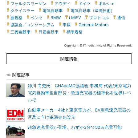
フォルクスワーゲン
|
アウディ
|
ドイツ
|
ポルシェ
|
クライスラー
|
電気自動車
|
電気自動車（環境技術）
|
新規格
|
ベンツ
|
BMW
|
i MiEV
|
プロトコル
|
通信
|
協議会／コンソーシアム
|
車載
|
General Motors
|
三菱自動車
|
日産自動車
|
標準規格
Copyright © ITmedia, Inc. All Rights Reserved.
関連情報
関連記事
姉川 尚史氏 CHAdeMO協議会 事務局 代表/東京電力
電気自動車担当部長：急速充電器の標準化を世界レベ
ルで
自動車メーカー4社と東京電力が、EV用急速充電器の
普及に向け協議会を設立
超急速充電器が登場、わずか3分で50％充電可能