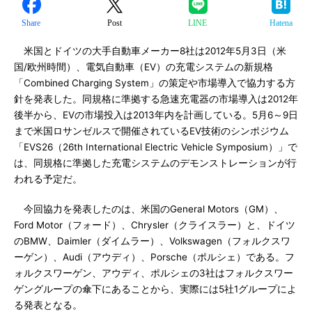
Share
Post
LINE
Hatena
米国とドイツの大手自動車メーカー8社は2012年5月3日（米
国/欧州時間）、電気自動車（EV）の充電システムの新規格
「Combined Charging System」の策定や市場導入で協力する方
針を発表した。同規格に準拠する急速充電器の市場導入は2012年
後半から、EVの市場投入は2013年内を計画している。5月6～9日
まで米国ロサンゼルスで開催されているEV技術のシンポジウム
「EVS26（26th International Electric Vehicle Symposium）」で
は、同規格に準拠した充電システムのデモンストレーションが行
われる予定だ。
今回協力を発表したのは、米国のGeneral Motors（GM）、
Ford Motor（フォード）、Chrysler（クライスラー）と、ドイツ
のBMW、Daimler（ダイムラー）、Volkswagen（フォルクスワ
ーゲン）、Audi（アウディ）、Porsche（ポルシェ）である。フ
ォルクスワーゲン、アウディ、ポルシェの3社はフォルクスワー
ゲングループの傘下にあることから、実際には5社1グループによ
る発表となる。