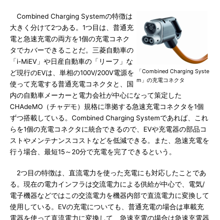
Combined Charging Systemの特徴は
大きく分けて2つある。1つ目は、普通充
電と急速充電の両方を1個の充電コネク
タでカバーできることだ。三菱自動車の
「i-MiEV」や日産自動車の「リーフ」な
「Combined Charging Syste
ど現行のEVは、単相の100V/200V電源を
m」の充電コネクタ
使って充電する普通充電コネクタと、国
内の自動車メーカーと電力会社が中心になって策定した
CHAdeMO（チャデモ）規格に準拠する急速充電コネクタを1個
ずつ搭載している。Combined Charging Systemであれば、これ
らを1個の充電コネクタに統合できるので、EVや充電器の部品コ
ストやメンテナンスコストなどを低減できる。また、急速充電を
行う場合、最短15～20分で充電を完了できるという。
2つ目の特徴は、直流電力を使った充電にも対応したことであ
る。現在の電力インフラは交流電力による供給が中心で、電気/
電子機器などではこの交流電力を機器内部で直流電力に変換して
使用している。EVの充電についても、普通充電の場合は車載充
電器を使って直流電力に変換して、急速充電の場合は急速充電器