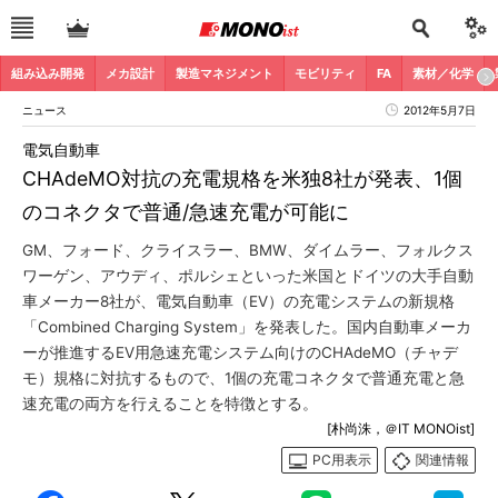
組み込み開発
メカ設計
製造マネジメント
モビリティ
FA
素材／化学
ニュース
2012年5月7日
電気自動車
CHAdeMO対抗の充電規格を米独8社が発表、1個
のコネクタで普通/急速充電が可能に
GM、フォード、クライスラー、BMW、ダイムラー、フォルクス
ワーゲン、アウディ、ポルシェといった米国とドイツの大手自動
車メーカー8社が、電気自動車（EV）の充電システムの新規格
「Combined Charging System」を発表した。国内自動車メーカ
ーが推進するEV用急速充電システム向けのCHAdeMO（チャデ
モ）規格に対抗するもので、1個の充電コネクタで普通充電と急
速充電の両方を行えることを特徴とする。
[朴尚洙，＠IT MONOist]
PC用表示
関連情報