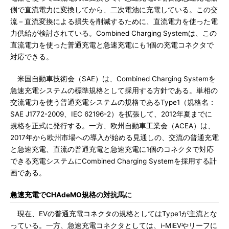
側で直流電力に変換してから、二次電池に充電している。この交
流－直流変換による損失を削減するために、直流電力を使った電
力供給が検討されている。Combined Charging Systemは、この
直流電力を使った普通充電と急速充電にも1個の充電コネクタで
対応できる。
米国自動車技術会（SAE）は、Combined Charging Systemを
急速充電システムの標準規格として採用する方針である。単相の
交流電力を使う普通充電システムの規格であるType1（規格名：
SAE J1772-2009、IEC 62196-2）を拡張して、2012年夏までに
規格を正式に発行する。一方、欧州自動車工業会（ACEA）は、
2017年から欧州市場への導入が始める見通しの、交流の普通充電
と急速充電、直流の普通充電と急速充電に1個のコネクタで対応
できる充電システムにCombined Charging Systemを採用する計
画である。
急速充電でCHAdeMO規格の対抗馬に
現在、EVの普通充電コネクタの規格としてはType1が主流とな
っている。一方、急速充電コネクタとしては、i-MiEVやリーフに