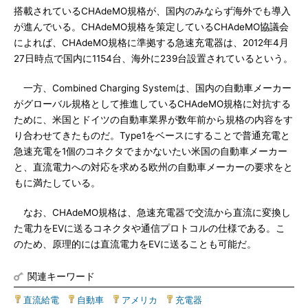
搭載されているCHAdeMO規格が、国内のみならず海外でも導入
が進んでいる。CHAdeMO規格を策定しているCHAdeMO協議会
によれば、CHAdeMO規格に準拠する急速充電器は、2012年4月
27日時点で国内に1154台、海外に239台設置されているという。
一方、Combined Charging Systemは、国内の自動車メーカー
がグローバル規格として推進しているCHAdeMO規格に対抗する
ために、米国とドイツの自動車業界が数年前から規格の内容をす
り合わせてきたものだ。Type1をベースにすることで普通充電と
急速充電を1個のコネクタでまかないたい米国の自動車メーカー
と、直流電力への対応を求める欧州の自動車メーカーの要求をと
もに満たしている。
なお、CHAdeMO規格は、急速充電器で交流から直流に変換し
た電力をEVに送るコネクタや通信プロトコルの仕様である。こ
のため、原理的には直流電力をEVに送ることも可能だ。
関連キーワード
直流給電
|
自動車
|
アメリカ
|
充電器
|