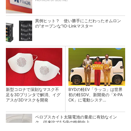
PR(FINCHI on GOETHE)
異例ヒット？ 使い勝手にこだわったオムロン
の“オープンな”IO-Linkマスター
新型コロナで深刻なマスク不
BYDの軽EV「ラッコ」は世界
足を3Dプリンタで解消、イグ
初の軽SDV、新開発の「X-PA
アスが3Dマスクを開発
CK」に電動システ...
ペロブスカイト太陽電池の量産に有効なイン
ク、従来比で1.5倍の性能向上