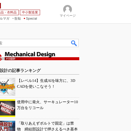
薬品・衣料品
中小製造業
マイページ
ルマガ
告知
Special
設計の記事ランキング
【レベル14】生成AIを味方に、3D
CADを使いこなそう！
使用中に発火、サーキュレーター10
万台をリコール
「取りあえずボルトで固定」は禁
物 締結部設計で押さえるべき基本