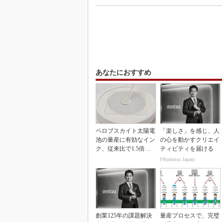
あなたにおすすめ
ペロブスカイト太陽電
「楽しさ」を感じ、人
池の量産に有効なイン
の心を動かすクリエイ
ク、従来比で1.5倍の
ティビティを届ける
性能向上
PR(dentsu Japan)
創業125年の課題解決
量産プロセスで、完璧