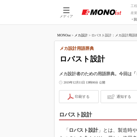
工
産
メディア
脱
つながる技術
AI×技術
MONOist
>
メカ設計
>
ロバスト設計：メカ設計用語辞典 -
つながる工場
AI×設備
つながるサービ
Physical
メカ設計用語辞典
ロバスト設計
メカ設計者のための用語辞典。今回は「
2019年12月11日 13時00分 公開
印刷する
通知する
ロバスト設計
「
ロバスト設計
」とは、製造時