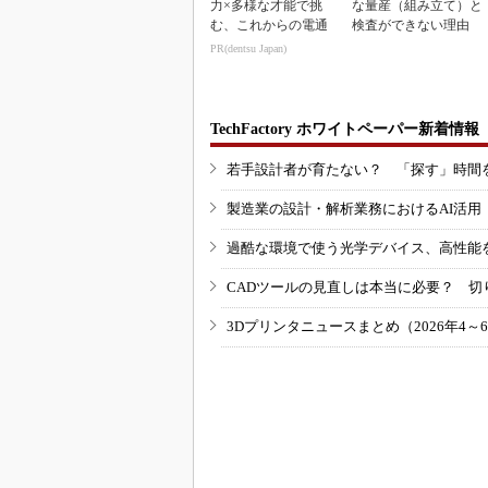
力×多様な才能で挑
な量産（組み立て）と
む、これからの電通
検査ができない理由
PR(dentsu Japan)
TechFactory ホワイトペーパー新着情報
若手設計者が育たない？ 「探す」時間
製造業の設計・解析業務におけるAI活
過酷な環境で使う光学デバイス、高性能
CADツールの見直しは本当に必要？ 切
3Dプリンタニュースまとめ（2026年4～