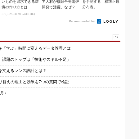
いものを追求できる環
ア人材が核融合発電炉
を予測する「標準正規
境の作り方とは
開発で活躍、なぜ？
分布表」
PR(FINCHI on GOETHE)
Recommended by
PR
を「学ぶ」時間に変えるデータ管理とは
用 課題のトップは「技術やスキル不足」
を支えるレンズ設計とは？
り替えの理由と効果を7つの質問で検証
6月）