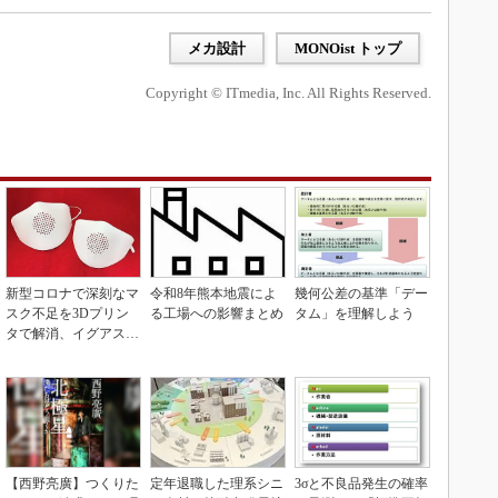
メカ設計
MONOist トップ
Copyright © ITmedia, Inc. All Rights Reserved.
新型コロナで深刻なマ
令和8年熊本地震によ
幾何公差の基準「デー
スク不足を3Dプリン
る工場への影響まとめ
タム」を理解しよう
タで解消、イグアスが
3Dマスクを開発
【西野亮廣】つくりた
定年退職した理系シニ
3σと不良品発生の確率