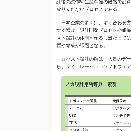
計後の試作や生産準備の段階で品
成り立たないプロセスである。
日本企業の多くは、すり合わせ方
する際は、設計開発プロセスや組
スト設計の体制を作るに当たって
置や育成が課題となる。
ロバスト設計の解は、大量のデー
ら、シミュレーションソフトウェ
メカ設計用語辞典 索引
トポロジー最適化
幾何公差
データム
デジタルツ
QFD
マルチボデ
TRIZ
シックスシ
ロバスト設計
FEMA