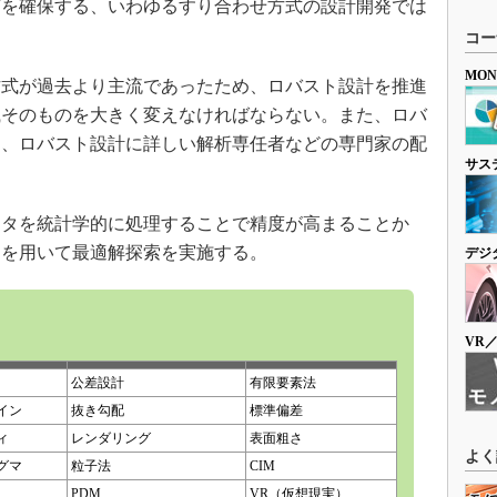
質を確保する、いわゆるすり合わせ方式の設計開発では
コー
MO
式が過去より主流であったため、ロバスト設計を推進
織そのものを大きく変えなければならない。また、ロバ
は、ロバスト設計に詳しい解析専任者などの専門家の配
サス
タを統計学的に処理することで精度が高まることか
アを用いて最適解探索を実施する。
デジ
VR
公差設計
有限要素法
イン
抜き勾配
標準偏差
ィ
レンダリング
表面粗さ
よく
グマ
粒子法
CIM
PDM
VR（仮想現実）