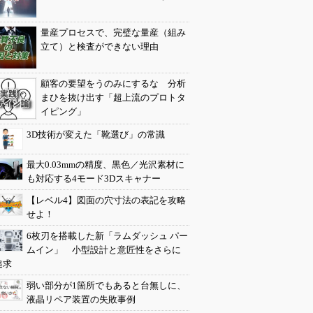
量産プロセスで、完璧な量産（組み
立て）と検査ができない理由
顧客の要望をうのみにするな 分析
まひを抜け出す「超上流のプロトタ
イピング」
3D技術が変えた「靴選び」の常識
最大0.03mmの精度、黒色／光沢素材に
も対応する4モード3Dスキャナー
【レベル4】図面の穴寸法の表記を攻略
せよ！
6枚刃を搭載した新「ラムダッシュ パー
ムイン」 小型設計と意匠性をさらに
追求
弱い部分が1箇所でもあると台無しに、
液晶リペア装置の失敗事例