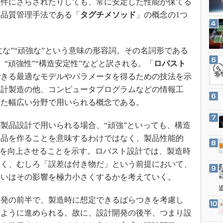
条件にさらされたりしても、常に安定した性能が保てる
3Dプリンタ
産業オープンネット展
。品質管理手法である「
タグチメソッド
」の概念の1つ
デジタルツインとCAE
S＆OP
インダストリー4.0
頑丈な”“頑強な”という意味の形容詞。その名詞形である
」は、“頑強性”“構造安定性”などと訳される。「
ロバスト
イノベーション
できる最適なモデルやパラメータを得るための技法を示
製造業ビッグデータ
設計製造の他、コンピュータプログラムなどの情報工
メイドインジャパン
った幅広い分野で用いられる概念である。
植物工場
製品設計で用いられる場合、“頑強”といっても、構造
知財マネジメント
製品を作ることを意味するわけではなく、製品性能的
海外生産
性を向上させることを示す。ロバスト設計では、製造時
グローバル設計・開発
なく、むしろ「誤差は付き物だ」という前提において、
制御セキュリティ
るいはその影響を極力小さくするかを考えていく。
新型コロナへの対応
発の前半で、製造時に想定できるばらつきを考慮し
るように進められる。故に、設計開発の後半、つまり設