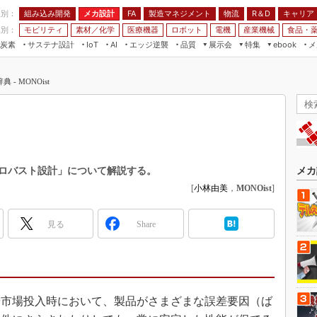
程別：
組み込み開発
メカ設計
製造マネジメント
物流
R＆D
キャリア
FA
業別：
モビリティ
素材／化学
医療機器
ロボット
電機
産業機械
食品・
炭素
サステナ設計
エッジ逆襲
品質
展示会
特集
メ
IoT
AI
ebook
伝承
組み込み開発
CEATEC
読者調査まとめ
編集後記
 MONOist
JIMTOF
保全
メカ設計
つながるクルマ
組込み/エッジ コンピューティング
ス
 AI
製造マネジメント
5G
展＆IoT/5Gソリューション展
VR／AR
FA
IIFES
モビリティ
フィールドサービス
国際ロボット展
素材／化学
FPGA
ロバスト設計」について解説する。
メカ
ジャパンモビリティショー
[
小林由美
，
MONOist
]
組み込み画像技術
TECHNO-FRONTIER
組み込みモデリング
人テク展
見る
Share
Windows Embedded
スマート工場EXPO
車載ソフト開発
EdgeTech+
ISO26262
日本ものづくりワールド
無償設計ツール
や市場投入時において、製品がさまざまな誤差要因（ば
AUTOMOTIVE WORLD