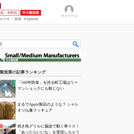
薬品・衣料品
中小製造業
マイページ
ルマガ
告知
Special
製造業の記事ランキング
「100年防食」を誇る町工場はリー
マンショックにも動じない
まるでApple製品のような？ シャレ
オツ仏像フィギュア
焼き鳥グリルに脳波で動く車イス！
「あったらいいな」を実現しちゃう