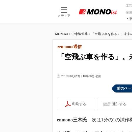
工
産
メディア
脱
つながる技術
AI×技術
MONOist
>
中小製造業
>
「空飛ぶ車を作る」。未来の
つながる工場
AI×設備
つながるサービ
Physical
zenmono通信
「空飛ぶ車を作る」。
2015年01月13日 10時00分 公開
前のペー
印刷する
通知する
enmono三木氏
次は1分の1の試作