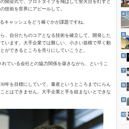
クの開会式で、プロトタイプを飛ばして聖火台を灯すと
3Dプリンタ
産業オープンネット展
本の技術を世界にアピールして。
デジタルツインとCAE
S＆OP
るキャッシュをどう稼ぐかが課題ですね。
インダストリー4.0
ら、自分たちのコアとなる技術を確立して、開発した
イノベーション
えています。大手企業では難しい、小さい規模で早く動
製造業ビッグデータ
ことができるところを売りにしていこうと。
メイドインジャパン
れている会社との協力関係を築きながら、というこ
植物工場
知財マネジメント
海外生産
30年を目標にしていて、量産というところまでにらん
グローバル設計・開発
ることはできません。大手企業と手を組まないとできな
制御セキュリティ
新型コロナへの対応