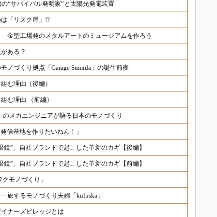
歳の“サバイバル発明家”と太陽光発電装置
は「リスク屋」!?
！ 金型工場発のメタルアートのミュージアムを作ろう
点がある？
ノづくり拠点「Garage Sumida」の誕生前夜
り組む理由（後編）
組む理由 （前編）
O」のメカエンジニアが語る日本のモノづくり
す発信基地を作りたいねん！」
眼鏡”、自社ブランドで起こした革新のカギ【後編】
眼鏡”、自社ブランドで起こした革新のカギ【前編】
ワクモノづくり」
旅するモノづくり夫婦「kuluska」
ザイナーズビレッジとは