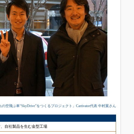
飛ぶ車“SkyDrive”をつくるプロジェクト」Cartivator代表 中村翼さん
け、自社製品を生む金型工場