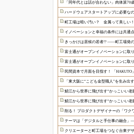
「同年代とは話が合わない」肉体派70
ハードウェアスタートアップに必要なの
町工場は暗い汚い？ 金属って美しい
イノベーションと幸福の条件には共通
きっかけは居候の若者!? ――町工場発のモ
富士通がオープンイノベーションに取
富士通がオープンイノベーションに取り
民間資本で月面を目指す！ 「HAKUT
「東大阪に“こども金型職人”を生み出
鯖江から世界に飛び出す“かっこいい老
鯖江から世界に飛び出す“かっこいい老
削る！ プロダクトデザイナーの「ワク
テーマは「デジタルと手仕事の融合」――
クリエーターと町工場をつなぐ台東デ