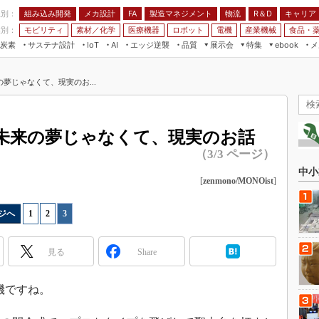
程別：
組み込み開発
メカ設計
製造マネジメント
物流
R＆D
キャリア
FA
業別：
モビリティ
素材／化学
医療機器
ロボット
電機
産業機械
食品・
炭素
サステナ設計
エッジ逆襲
品質
展示会
特集
メ
IoT
AI
ebook
伝承
組み込み開発
CEATEC
読者調査まとめ
編集後記
夢じゃなくて、現実のお...
JIMTOF
保全
メカ設計
つながるクルマ
組込み/エッジ コンピューティング
ス
 AI
製造マネジメント
5G
展＆IoT/5Gソリューション展
VR／AR
FA
未来の夢じゃなくて、現実のお話
IIFES
モビリティ
フィールドサービス
（3/3 ページ）
国際ロボット展
素材／化学
FPGA
中小
ジャパンモビリティショー
[
zenmono/MONOist
]
組み込み画像技術
TECHNO-FRONTIER
ジへ
1
|
2
|
3
組み込みモデリング
人テク展
Windows Embedded
スマート工場EXPO
見る
Share
車載ソフト開発
EdgeTech+
ISO26262
機ですね。
日本ものづくりワールド
無償設計ツール
AUTOMOTIVE WORLD