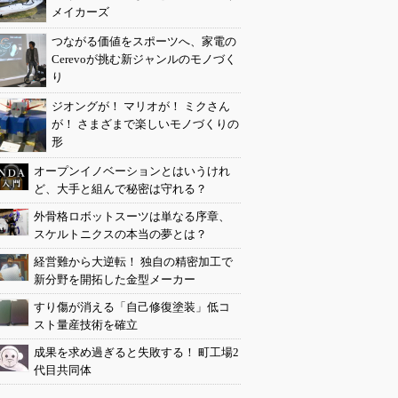
メイカーズ
つながる価値をスポーツへ、家電の
Cerevoが挑む新ジャンルのモノづく
り
ジオングが！ マリオが！ ミクさん
が！ さまざまで楽しいモノづくりの
形
オープンイノベーションとはいうけれ
ど、大手と組んで秘密は守れる？
外骨格ロボットスーツは単なる序章、
スケルトニクスの本当の夢とは？
経営難から大逆転！ 独自の精密加工で
新分野を開拓した金型メーカー
すり傷が消える「自己修復塗装」低コ
スト量産技術を確立
成果を求め過ぎると失敗する！ 町工場2
代目共同体