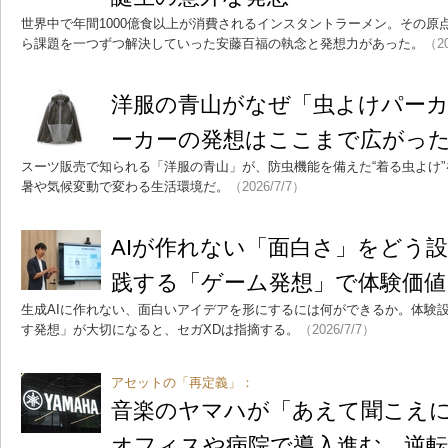
世界中で年間1000億食以上が消費されるインスタントラーメン。その原
ら課題を一つずつ解決していった安藤百福の執念と発想力があった。
（20
洋服の青山がなぜ「虫よけパー
ーカーの発想はここまで広がっ
スーツ販売で知られる「洋服の青山」が、防虫機能を備えた“着る虫よけ
暑や気候変動で変わる生活環境だ。
（2026/7/7）
AIが作れない「面白さ」をどう設
践する「ゲーム発想」で体験価値
生成AIに作れない、面白いアイデアを形にするには何ができるか。体験
す発想」が大切になると、セガXDは指摘する。
（2026/7/7）
アセットの「再定義」：
音楽のヤマハが「あえて聞こえ
オフィスや病院で導入進む、逆転