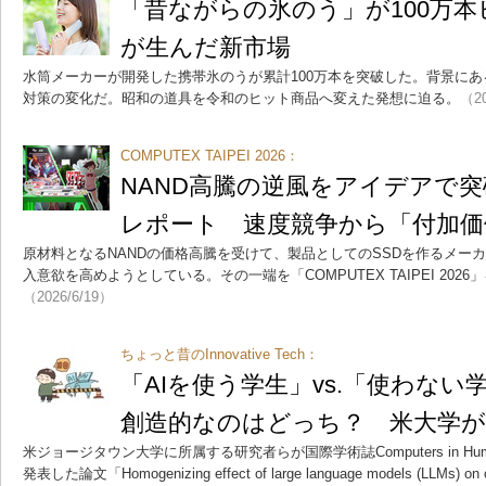
「昔ながらの氷のう」が100万
が生んだ新市場
水筒メーカーが開発した携帯氷のうが累計100万本を突破した。背景にあ
対策の変化だ。昭和の道具を令和のヒット商品へ変えた発想に迫る。
（20
COMPUTEX TAIPEI 2026：
NAND高騰の逆風をアイデアで突
レポート 速度競争から「付加価
原材料となるNANDの価格高騰を受けて、製品としてのSSDを作るメー
入意欲を高めようとしている。その一端を「COMPUTEX TAIPEI 202
（2026/6/19）
ちょっと昔のInnovative Tech：
「AIを使う学生」vs.「使わな
創造的なのはどっち？ 米大学が2
米ジョージタウン大学に所属する研究者らが国際学術誌Computers in Human Behav
発表した論文「Homogenizing effect of large language models (LLMs) on crea