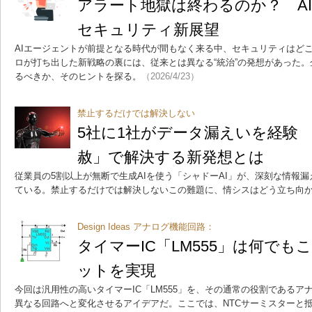
アラート地獄は終わるのか？ A
セキュリティ新展望
AIエージェントが前提となる時代が間もなく来る中、セキュリティはど
ロが打ち出した新戦略の裏には、従来とは異なる“統治”の発想があった
るべきか、そのヒントを探る。
（2026/4/23）
禁止するだけでは解決しない
5社に1社がデータ漏えいを経験 
赦」で解決する新発想とは
従業員の5割以上が無断で生成AIを使う「シャドーAI」が、深刻な情報
ている。禁止するだけでは解決しないこの難題に、情シスはどう立ち向
Design Ideas アナログ機能回路：
タイマーIC「LM555」は何で
ットを実現
今回は汎用性の高いタイマーIC「LM555」を、その通常の役割である
異なる回路へと変化させるアイデアだ。ここでは、NTCサーミスターと