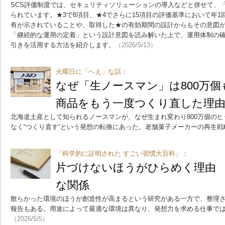
SCS評価制度では、セキュリティソリューションの導入などと併せて、
られています。★3で8項目、★4でさらに15項目の評価基準において年
有が示されていることや、取得した★の有効期間の設計からもその意図
「継続的な運用の定着」という設計意図を読み解いた上で、運用体制の確
引きを活用する方法を紹介します。
（2026/5/13）
火曜日に「へえ」な話：
なぜ「生ノースマン」は800万
商品をもう一度つくり直した理
北海道土産として知られるノースマンが、なぜ生まれ変わり800万個の
なく“つくり直す”という発想の転換にあった。老舗菓子メーカーの再生戦
「科学的に証明された すごい習慣大百科」：
片づけないほうがひらめく理由
な関係
散らかった環境のほうが創造性が高まるという研究がある一方で、整理
報告もある。用途によって最適な環境は異なり、発想力を求める仕事で
（2026/5/5）