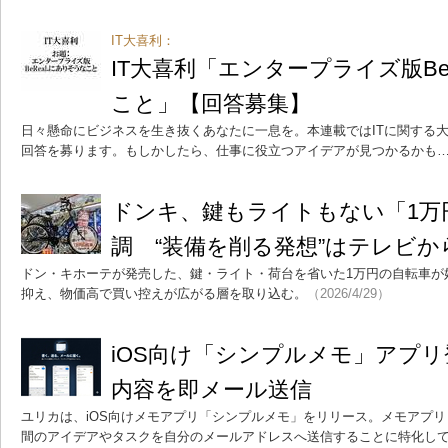
IT大喜利：
IT大喜利「エンタープライズ版Be
こと」【回答募集】
日々懸命にビジネスを生き抜くあなたに一息を。本連載ではITに関する
回答を募ります。もしかしたら、仕事に役立つアイデアが見つかるかも
ドンキ、鍵もライトもない「1万
調 “装備を削る発想”はテレビ
ドン・キホーテが発売した、鍵・ライト・荷台を省いた1万円の自転車が
抑え、物価高で買い控えが広がる層を取り込む。
（2026/4/29）
iOS向け「シンプルメモ」アプ
内容を即メール送信
ユリカは、iOS向けメモアプリ「シンプルメモ」をリリース。メモアプリ「
間のアイデアやタスクを自分のメールアドレスへ送信することに特化し