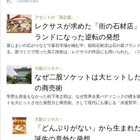
た。
（2026/7/16）
アセットの「再定義」：
レクサスが求めた「街の石材店
ランドになった逆転の発想
墓じまいの広がりなどで墓石市場が縮む中、稲垣石材店は石の器ブランド「
る。器づくりで培った加工技術は、レクサスの作品にも用いられた。
（20
大阪ビジネス：
なぜ二股ソケットは大ヒットし
の商売術
学歴も資金もなかった松下幸之助は、なぜ世界企業パナソニックの礎を
トを大ヒットさせた発想力と商売術、そして現代にも通じる「水道哲学
大阪ビジネス：
「どんぶりがない」から生まれ
誕生の意外な発想