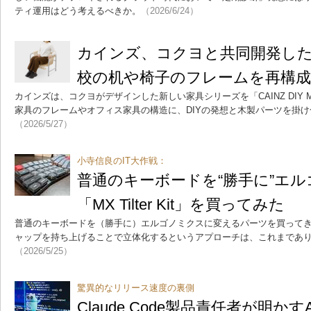
ティ運用はどう考えるべきか。
（2026/6/24）
カインズ、コクヨと共同開発した
校の机や椅子のフレームを再構成
カインズは、コクヨがデザインした新しい家具シリーズを「CAINZ DIY 
家具のフレームやオフィス家具の構造に、DIYの発想と木製パーツを掛
（2026/5/27）
小寺信良のIT大作戦：
普通のキーボードを“勝手に”エ
「MX Tilter Kit」を買ってみた
普通のキーボードを（勝手に）エルゴノミクスに変えるパーツを買って
ャップを持ち上げることで立体化するというアプローチは、これまであ
（2026/5/25）
驚異的なリリース速度の裏側
Claude Code製品責任者が明かすA