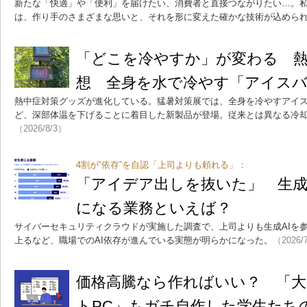
新たな「快適」や「便利」を届けたい、消費者と直接つながりたい…。
は、作り手のさまざまな思いと、それを形に変えた確かな技術が込めら
「どこを冷やすか」が変わる 熱
想 全身を水で冷やす「アイス
熱中症対策グッズが進化している。猛暑対策展では、全身を冷やすアイ
ど、深部体温を下げることに着目した新製品が登場。従来とは異なる冷
（2026/8/3）
4割が“依存”を自認「上司よりも頼れる」：
「アイデア出しを抜いた」 生成
になる業務といえば？
サイバーセキュリティクラウドが実施した調査で、上司よりも生成AIを
上るなど、職場でのAI依存が進んでいる実態が明らかになった。
（2026/
価格高騰なら作ればいい？ 「大
トPC」もガチ自作した学生たち