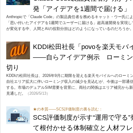
発「アイデアを1週間で届ける」
Anthropicで「Claude Code」の製品責任者を務めるキャット・ウー
「思い付いたアイデアを1週間でユーザーに届ける」超高速開発を実現し
が変化する中、人間とAIの役割分担はどのようになっているのだろうか
KDDI松田社長「povoを楽天モ
――自らアイデア例示 ローミン
切り
KDDIの松田社長は、2026年9月に期限を迎える楽天モバイルへのロー
自社エリア拡大に伴いローミング収入の減少を見込むが、今後は一部通
する。市場のデュアルSIM需要を背景に、両社の関係はエリア補完から
見通しだ。
（2026/5/13）
★の本質――SCS評価制度の裏を読む：
SCS評価制度が示す“運用で守る
て根付かせる体制確立と人材フ