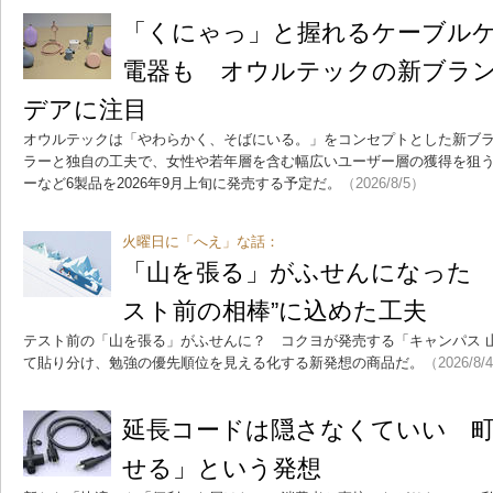
「くにゃっ」と握れるケーブル
電器も オウルテックの新ブランド
デアに注目
オウルテックは「やわらかく、そばにいる。」をコンセプトとした新ブラン
ラーと独自の工夫で、女性や若年層を含む幅広いユーザー層の獲得を狙
ーなど6製品を2026年9月上旬に発売する予定だ。
（2026/8/5）
火曜日に「へえ」な話：
「山を張る」がふせんになった 
スト前の相棒”に込めた工夫
テスト前の「山を張る」がふせんに？ コクヨが発売する「キャンパス 
て貼り分け、勉強の優先順位を見える化する新発想の商品だ。
（2026/8/
延長コードは隠さなくていい 
せる」という発想