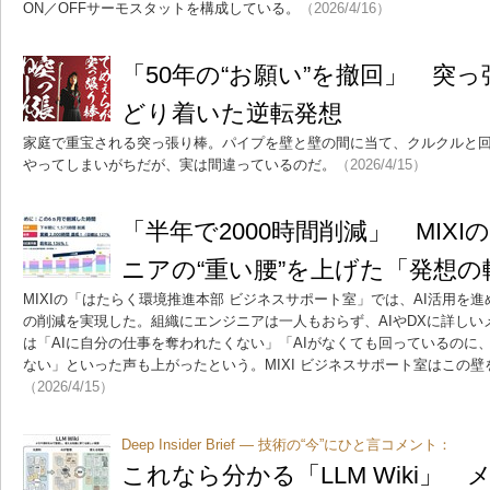
ON／OFFサーモスタットを構成している。
（2026/4/16）
「50年の“お願い”を撤回」 突
どり着いた逆転発想
家庭で重宝される突っ張り棒。パイプを壁と壁の間に当て、クルクルと
やってしまいがちだが、実は間違っているのだ。
（2026/4/15）
「半年で2000時間削減」 MIXI
ニアの“重い腰”を上げた「発想
MIXIの「はたらく環境推進本部 ビジネスサポート室」では、AI活用を進
の削減を実現した。組織にエンジニアは一人もおらず、AIやDXに詳し
は「AIに自分の仕事を奪われたくない」「AIがなくても回っているのに
ない」といった声も上がったという。MIXI ビジネスサポート室はこの
（2026/4/15）
Deep Insider Brief ― 技術の“今”にひと言コメント：
これなら分かる「LLM Wiki」 