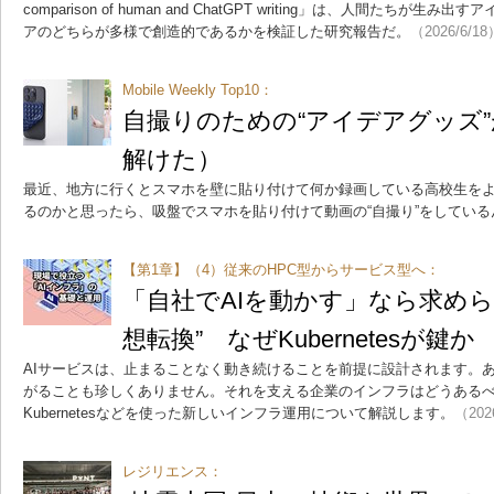
comparison of human and ChatGPT writing」は、人間たちが
アのどちらが多様で創造的であるかを検証した研究報告だ。
（2026/6/18
Mobile Weekly Top10：
自撮りのための“アイデアグッズ
解けた）
最近、地方に行くとスマホを壁に貼り付けて何か録画している高校生を
るのかと思ったら、吸盤でスマホを貼り付けて動画の“自撮り”をしてい
【第1章】（4）従来のHPC型からサービス型へ：
「自社でAIを動かす」なら求め
想転換” なぜKubernetesが鍵か
AIサービスは、止まることなく動き続けることを前提に設計されます。
がることも珍しくありません。それを支える企業のインフラはどうあるべ
Kubernetesなどを使った新しいインフラ運用について解説します。
（202
レジリエンス：