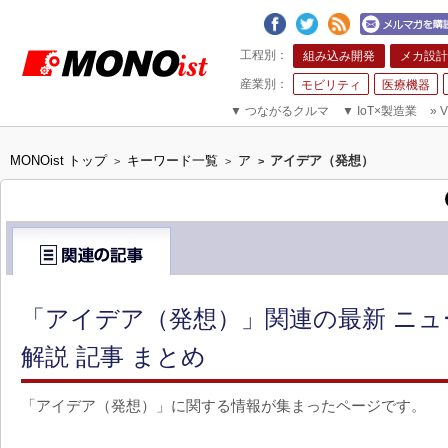
組み込み開発
メカ設計
モビリティ
医療機器
▼
つながるクルマ
▼
IoT×製造業
»
V
MONOist トップ
キーワード一覧
ア
アイデア（発想）
>
>
>
「アイデア（発想）」関連の最新 ニ
解説 記事 まとめ
「アイデア（発想）」に関する情報が集まったページです。