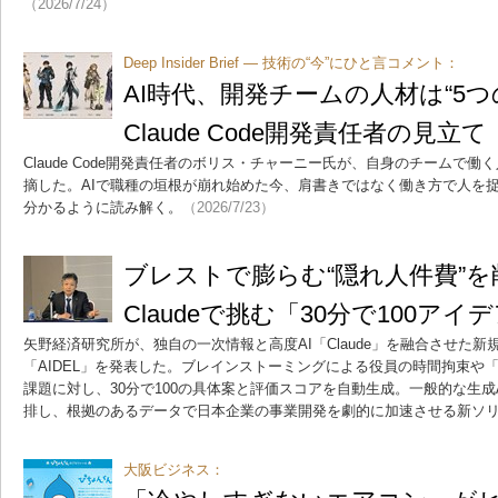
（2026/7/24）
Deep Insider Brief ― 技術の“今”にひと言コメント：
AI時代、開発チームの人材は“5
Claude Code開発責任者の見立て
Claude Code開発責任者のボリス・チャーニー氏が、自身のチームで
摘した。AIで職種の垣根が崩れ始めた今、肩書きではなく働き方で人を
分かるように読み解く。
（2026/7/23）
ブレストで膨らむ“隠れ人件費”
Claudeで挑む「30分で100ア
矢野経済研究所が、独自の一次情報と高度AI「Claude」を融合させた
「AIDEL」を発表した。ブレインストーミングによる役員の時間拘束や
課題に対し、30分で100の具体案と評価スコアを自動生成。一般的な生成
排し、根拠のあるデータで日本企業の事業開発を劇的に加速させる新ソ
大阪ビジネス：