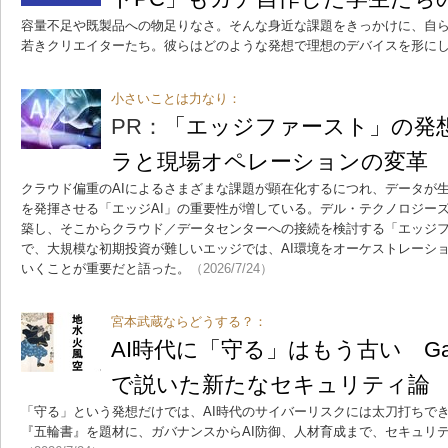
容量不足や既製品への物足りなさ。そんな身近な課題をきっかけに、自
若きクリエイターたち。彼らはどのような発想で理想のデバイスを形に
小さいことは力なり：
PR：
「エッジファースト」の発
ラと現場オペレーションの変革
クラウド偏重のAIによるさまざまな課題が顕在化するにつれ、データが
を発揮させる「エッジAI」の重要性が増している。デル・テクノロジー
築し、そこからクラウド／データセンターへの接続を検討する「エッジ
で、大規模な初期投資が難しいエッジでは、AI環境をオーケストレーシ
いくことが重要だと語った。
（2026/7/24）
宮本武蔵ならどうする？：
AI時代に「守る」はもう古い Gar
で説いた新たなセキュリティ論
「守る」という発想だけでは、AI時代のサイバーリスクには太刀打ちできない
『五輪書』を題材に、ガバナンスからAI防御、人材育成まで、セキュリ