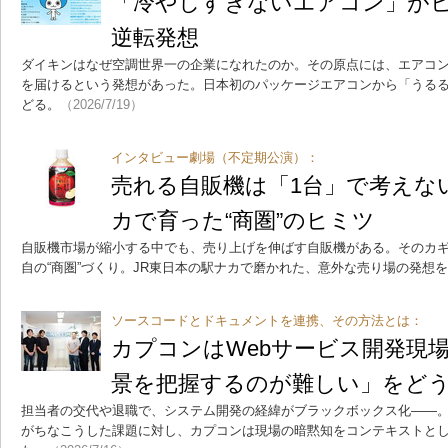
「冷やしすぎないエアコン」が
逆転発想
ダイキンはなぜ空調世界一の企業になれたのか。その原点には、エアコ
を届けるという発想があった。日本初のパッケージエアコンから「うる
どる。
（2026/7/19）
インタビュー劇場（不定期公演）：
売れる自販機は「1台」で考えな
カで育った“商圏”のヒミツ
自販機市場が縮小する中でも、売り上げを伸ばす自販機がある。そのカギ
自の“商圏”づくり。JR東日本の駅ナカで磨かれた、意外な売り場の発想
ソースコードとドキュメントを連携、その方法とは：
カプコンはWebサービス開発現
景を把握するのが難しい」をど
担当者の交代や退職で、システム開発の経緯がブラックボックス化――。
がちなこうした課題に対し、カプコンは現場の暗黙知をコンテキストとし