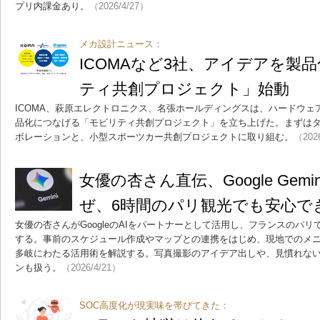
プリ内課金あり。
（2026/4/27）
メカ設計ニュース：
ICOMAなど3社、アイデアを製
ティ共創プロジェクト」始動
ICOMA、萩原エレクトロニクス、名張ホールディングスは、ハードウェ
品化につなげる「モビリティ共創プロジェクト」を立ち上げた。まずは
ボレーションと、小型スポーツカー共創プロジェクトに取り組む。
（202
女優の杏さん直伝、Google Gem
ぜ、6時間のパリ観光でも安心で
女優の杏さんがGoogleのAIをパートナーとして活用し、フランスのパ
する。事前のスケジュール作成やマップとの連携をはじめ、現地でのメニ
多岐にわたる活用術を解説する。写真撮影のアイデア出しや、見慣れな
ンも扱う。
（2026/4/21）
SOC高度化が現実味を帯びてきた：