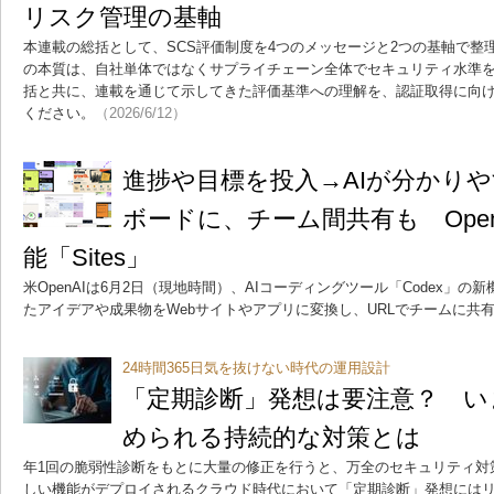
リスク管理の基軸
本連載の総括として、SCS評価制度を4つのメッセージと2つの基軸で整
の本質は、自社単体ではなくサプライチェーン全体でセキュリティ水準
括と共に、連載を通じて示してきた評価基準への理解を、認証取得に向
ください。
（2026/6/12）
進捗や目標を投入→AIが分かりや
ボードに、チーム間共有も OpenA
能「Sites」
米OpenAIは6月2日（現地時間）、AIコーディングツール「Codex」の新
たアイデアや成果物をWebサイトやアプリに変換し、URLでチームに共
24時間365日気を抜けない時代の運用設計
「定期診断」発想は要注意？ い
められる持続的な対策とは
年1回の脆弱性診断をもとに大量の修正を行うと、万全のセキュリティ対
しい機能がデプロイされるクラウド時代において「定期診断」発想には