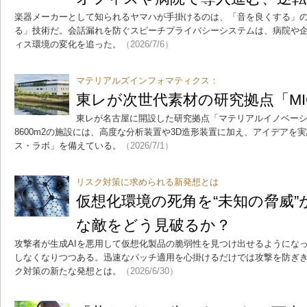
楽器メーカーとして知られるヤマハが手掛けるのは、「音を良くする」
る」技術だ。会話漏れを防ぐスピーチプライバシーシステムは、病院や
ィス環境の変化を追った。
（2026/7/6）
マテリアルズインフォマティクス：
東レが次世代素材の研究拠点「M
東レが名古屋に開設した研究拠点「マテリアルイノベー
8600m2の施設には、高度な分析装置や3D造形装置に加え、アイデアを
ス・ラボ」を備えている。
（2026/7/1）
リスク対策に求められる新発想とは
仮想化環境の死角を“未知の脅威”
な敵をどう見破るか？
攻撃者が生成AIを悪用して仮想化製品の脆弱性を見つけ出せるようにな
しなくなりつつある。迅速なパッチ適用を心掛けるだけでは攻撃を防ぎ
ク対策の新たな発想とは。
（2026/6/30）