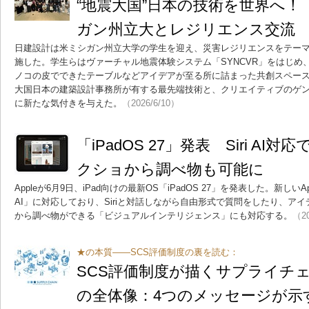
“地震大国”日本の技術を世界へ！
ガン州立大とレジリエンス交流
日建設計は米ミシガン州立大学の学生を迎え、災害レジリエンスをテー
施した。学生らはヴァーチャル地震体験システム「SYNCVR」をはじめ
ノコの皮でできたテーブルなどアイデアが至る所に詰まった共創スペース
大国日本の建築設計事務所が有する最先端技術と、クリエイティブのゲ
に新たな気付きを与えた。
（2026/6/10）
「iPadOS 27」発表 Siri A
クショから調べ物も可能に
Appleが6月9日、iPad向けの最新OS「iPadOS 27」を発表した。新しいApple 
AI」に対応しており、Siriと対話しながら自由形式で質問をしたり、ア
から調べ物ができる「ビジュアルインテリジェンス」にも対応する。
（20
★の本質――SCS評価制度の裏を読む：
SCS評価制度が描くサプライチ
の全体像：4つのメッセージが示