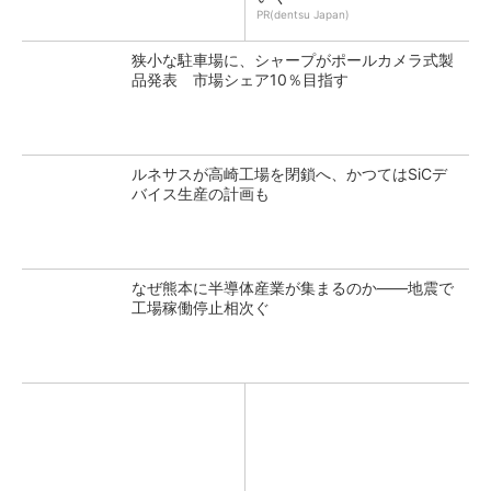
PR(dentsu Japan)
狭小な駐車場に、シャープがポールカメラ式製
品発表 市場シェア10％目指す
ルネサスが高崎工場を閉鎖へ、かつてはSiCデ
バイス生産の計画も
なぜ熊本に半導体産業が集まるのか――地震で
工場稼働停止相次ぐ