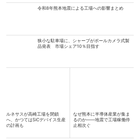
令和8年熊本地震による工場への影響まとめ
狭小な駐車場に、シャープがポールカメラ式製
品発表 市場シェア10％目指す
ルネサスが高崎工場を閉鎖
なぜ熊本に半導体産業が集ま
へ、かつてはSiCデバイス生産
るのか――地震で工場稼働停
の計画も
止相次ぐ