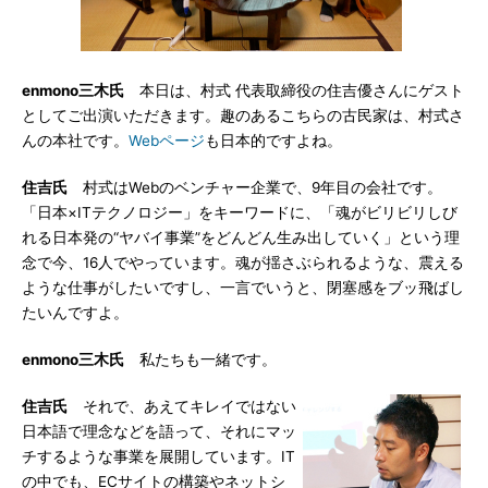
enmono三木氏
本日は、村式 代表取締役の住吉優さんにゲスト
としてご出演いただきます。趣のあるこちらの古民家は、村式さ
んの本社です。
Webページ
も日本的ですよね。
住吉氏
村式はWebのベンチャー企業で、9年目の会社です。
「日本×ITテクノロジー」をキーワードに、「魂がビリビリしび
れる日本発の“ヤバイ事業”をどんどん生み出していく」という理
念で今、16人でやっています。魂が揺さぶられるような、震える
ような仕事がしたいですし、一言でいうと、閉塞感をブッ飛ばし
たいんですよ。
enmono三木氏
私たちも一緒です。
住吉氏
それで、あえてキレイではない
日本語で理念などを語って、それにマッ
チするような事業を展開しています。IT
の中でも、ECサイトの構築やネットシ