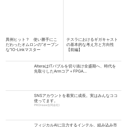
異例ヒット？ 使い勝手にこ
テスラにおけるギガキャスト
だわったオムロンの“オープン
の基本的な考え方と方向性
な”IO-Linkマスター
【前編】
AlteraはITバブルを切り抜け全盛期へ、時代を
先取りしたArmコア＋FPGA...
SNSアカウントを着実に成長。実はみんなココ
使ってます。
PR(Dreaw合同会社)
フィジカルAIに注力するインテル、組み込み市