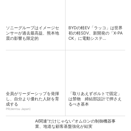
ソニーグループはイメージセ
BYDの軽EV「ラッコ」は世界
ンサーが過去最高益、熊本地
初の軽SDV、新開発の「X-PA
震の影響も限定的
CK」に電動システ...
全員がリーダーシップを発揮
「取りあえずボルトで固定」
し、自分より優れた人財を育
は禁物 締結部設計で押さえ
成する
るべき基本
PR(dentsu Japan)
AI関連“だけじゃない”オムロンの制御機器事
業、地道な顧客基盤強化が結実