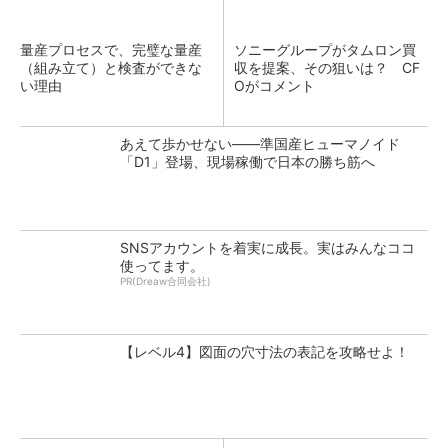
量産プロセスで、完璧な量産
ソニーグループがタムロン買
（組み立て）と検査ができな
収を提案、その狙いは？ CF
い理由
Oがコメント
あえて歩かせない――準国産ヒューマノイド
「D1」登場、現場稼働で日本の勝ち筋へ
SNSアカウントを着実に成長。実はみんなココ
使ってます。
PR(Dreaw合同会社)
【レベル4】図面の穴寸法の表記を攻略せよ！