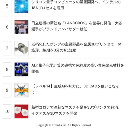
シリコン量子コンピュータの量産開発へ、インテルの
18Aプロセスを活用
日立建機の新社名「LANDCROS」を世界に発信、大谷
選手がブランドアンバサダー就任
老朽化したポンプの主要部品を金属3Dプリンタで一体
造形、納期を3分の1に短縮
AIと量子化学計算の連携で色純度の高い青色発光材料を
開発
【レベル14】生成AIを味方に、3D CADを使いこなそ
う！
新型コロナで深刻なマスク不足を3Dプリンタで解消、
イグアスが3Dマスクを開発
Copyright © ITmedia Inc. All Rights Reserved.