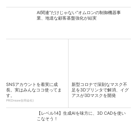
AI関連“だけじゃない”オムロンの制御機器事
業、地道な顧客基盤強化が結実
SNSアカウントを着実に成
新型コロナで深刻なマスク不
長。実はみんなココ使ってま
足を3Dプリンタで解消、イグ
す。
アスが3Dマスクを開発
PR(Dreaw合同会社)
【レベル14】生成AIを味方に、3D CADを使い
こなそう！