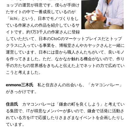
ョップの運営が得意です。僕らが手掛け
たサイトの中で一番成長しているのが
「iichi」という、日本でモノづくりをし
ている作家さんの作品を紹介しているサ
イトです。約1万3千人の作家さんに登録
していただいて、日本のCtoCのマーケットプレイスだとトップ
クラスに入っている事業を、博報堂さんやカヤックさんと一緒に
運営しています。日本には昔から職人さんたちがいて、良いモノ
を作ってきました。ただ、なかなか触れる機会がないので、作り
手の方たちの世界感をきちんと伝えた上でネットの力で広めてい
こうと考えました。
enmono三木氏
私と住吉さんの出会いも、「カマコンバレー」
がきっかけです。
住吉氏
カマコンバレーは「鎌倉の町を良くしよう」と考えてい
る集団で、ITが得意なメンバーが多いので、鎌倉で活発に活動さ
れている方をITで応援したりさまざまなイベントを企画したりし
ています。