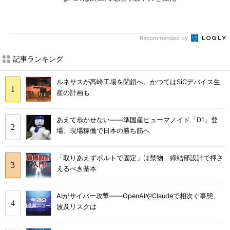
Recommended by
記事ランキング
ルネサスが高崎工場を閉鎖へ、かつてはSiCデバイス生
産の計画も
あえて歩かせない――準国産ヒューマノイド「D1」登
場、現場稼働で日本の勝ち筋へ
「取りあえずボルトで固定」は禁物 締結部設計で押さ
えるべき基本
AIがサイバー攻撃――OpenAIやClaudeで相次ぐ事態、
波及リスクは