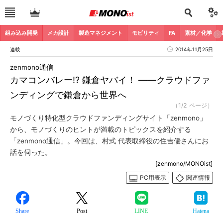
組み込み開発
メカ設計
製造マネジメント
モビリティ
FA
素材／化学
連載
2014年11月25日
zenmono通信
カマコンバレー!? 鎌倉ヤバイ！ ――クラウドファ
ンディングで鎌倉から世界へ
（1/2 ページ）
モノづくり特化型クラウドファンディングサイト「zenmono」
から、モノづくりのヒントが満載のトピックスを紹介する
「zenmono通信」。今回は、村式 代表取締役の住吉優さんにお
話を伺った。
[zenmono/MONOist]
PC用表示
関連情報
Share
Post
LINE
Hatena