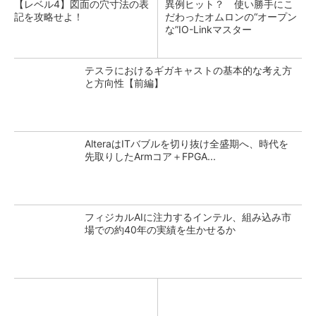
【レベル4】図面の穴寸法の表
異例ヒット？ 使い勝手にこ
記を攻略せよ！
だわったオムロンの“オープン
な”IO-Linkマスター
テスラにおけるギガキャストの基本的な考え方
と方向性【前編】
AlteraはITバブルを切り抜け全盛期へ、時代を
先取りしたArmコア＋FPGA...
フィジカルAIに注力するインテル、組み込み市
場での約40年の実績を生かせるか