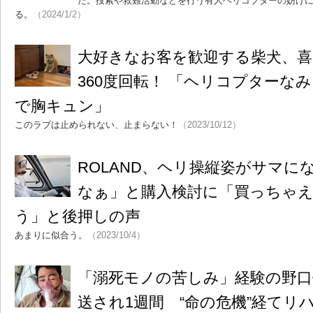
た。捜索や救難活動などを行う有人ヘリコプターの妨げ
る。
（2024/1/2）
大好きなお客を歓迎する柴犬、
360度回転！ 「ヘリコプターな
で胸キュン」
このラブは止められない、止まらない！
（2023/10/12）
ROLAND、ヘリ操縦姿がサマに
なぁ」と購入検討に「買っちゃえ
う」と後押しの声
あまりに似合う。
（2023/10/4）
「溺死モノの苦しみ」経験の野口
送され1週間 “命の危機”経てリ