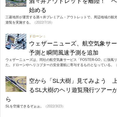
酒々井アウトレットを離陸！ 
始める
三菱地所が運営する酒々井プレミアム・アウトレットで、周辺地域の観
遊覧を実施する。
（2022/7/16）
ドローン：
ウェザーニューズ、航空気象サ
予測と瞬間風速予測を追加
ウェザーニューズは、同社の航空気象サービス「FOSTER-GO」に強
た。ドローンやヘリコプターの安全運航に寄与するものとなっている。
（
空から「SL大樹」見てみよう 上
るSL大樹のヘリ遊覧飛行ツアーが
ら
SLを空撮できるぞぉぉ。
（2022/3/23）