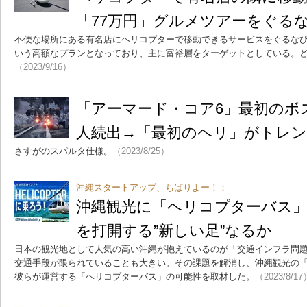
「77万円」グルメツアーをぐる
不便な場所にある有名店にヘリコプターで移動できるサービスをぐるなびが
いう高額なプランとなっており、主に富裕層をターゲットとしている。
（2023/9/16）
「アーマード・コア6」最初のボ
人続出→「最初のヘリ」がトレ
さすがのスパルタ仕様。
（2023/8/25）
沖縄スタートアップ、ちばりよー！：
沖縄観光に「ヘリコプターバス
を打開する”新しい足”なるか
日本の観光地として人気の高い沖縄が抱えているのが「交通インフラ問
交通手段が限られていることも大きい。その課題を解消し、沖縄観光の
彼らが運営する「ヘリコプターバス」の可能性を取材した。
（2023/8/17