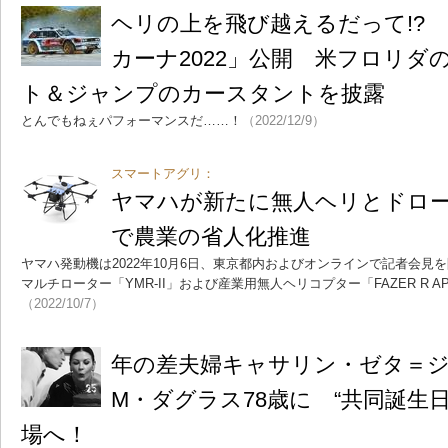
ヘリの上を飛び越えるだって!?
カーナ2022」公開 米フロリダ
ト＆ジャンプのカースタントを披露
とんでもねぇパフォーマンスだ……！
（2022/12/9）
スマートアグリ：
ヤマハが新たに無人ヘリとドロ
で農業の省人化推進
ヤマハ発動機は2022年10月6日、東京都内およびオンラインで記者会見
マルチローター「YMR-II」および産業用無人ヘリコプター「FAZER R
（2022/10/7）
年の差夫婦キャサリン・ゼタ＝ジ
M・ダグラス78歳に “共同誕生日
場へ！