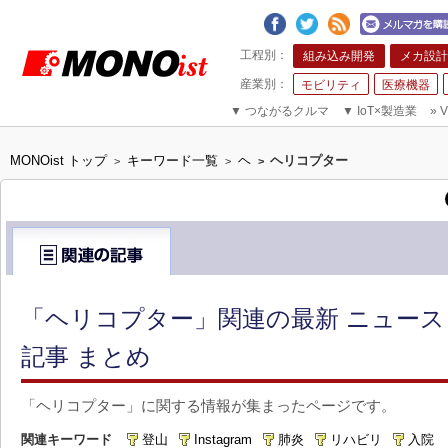
組み込み開発
メカ設計
モビリティ
医療機器
▼
つながるクルマ
▼
IoT×製造業
»
V
MONOist トップ
キーワード一覧
ヘ
ヘリコプター
>
>
>
「ヘリコプター」関連の最新 ニュー
記事 まとめ
「ヘリコプター」に関する情報が集まったページです。
関連キーワード
登山
Instagram
肺炎
リハビリ
入院