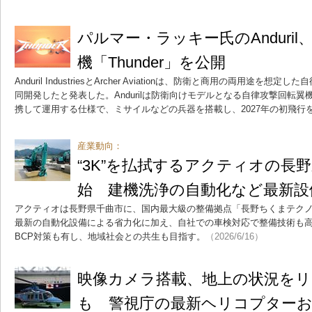
パルマー・ラッキー氏のAnduril
機「Thunder」を公開
Anduril IndustriesとArcher Aviationは、防衛と商用の両用途を
同開発したと発表した。Andurilは防衛向けモデルとなる自律攻撃回転翼機
携して運用する仕様で、ミサイルなどの兵器を搭載し、2027年の初飛行
産業動向：
“3K”を払拭するアクティオの長
始 建機洗浄の自動化など最新設
アクティオは長野県千曲市に、国内最大級の整備拠点「長野ちくまテク
最新の自動化設備による省力化に加え、自社での車検対応で整備技術も
BCP対策も有し、地域社会との共生も目指す。
（2026/6/16）
映像カメラ搭載、地上の状況を
も 警視庁の最新ヘリコプターお