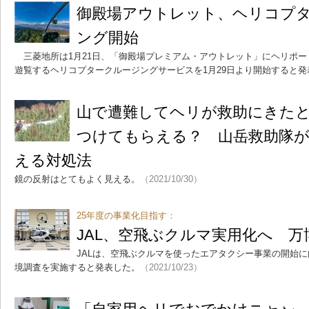
御殿場アウトレット、ヘリコプ
ング開始
三菱地所は1月21日、「御殿場プレミアム・アウトレット」にヘリポー
遊覧するヘリコプタークルージングサービスを1月29日より開始すると発
山で遭難してヘリが救助にきた
つけてもらえる？ 山岳救助隊が
える対処法
鏡の反射はとてもよく見える。
（2021/10/30）
25年度の事業化目指す：
JAL、空飛ぶクルマ実用化へ 
JALは、空飛ぶクルマを使ったエアタクシー事業の開始
境調査を実施すると発表した。
（2021/10/23）