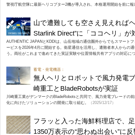
警視庁航空隊に最新ヘリコプター2機が導入され、本格運用開始を前に報
山で遭難しても空さえ見えればヘ
Starlink Direct”に「ココヘリ」
AUTHENTIC JAPANとKDDIは、山岳地域の通信圏外からでもスマ
ービスを2026年4月に開始する。衛星通信を活用し、遭難者本人からの
う。両社がこれまで進めてきた実証実験や位置情報共有アプリの対応に
蓄電・発電機器：
無人ヘリとロボットで風力発電
崎重工とBladeRobotsが実証
川崎重工業がデンマークのBladeRobotsと共同で、風力発電ブレード
化に向けたソリューションの開発に取り組む。
（2025/12/17）
フラッと入った海鮮料理店で、
1350万表示の“思わぬ出会い”に