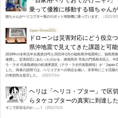
「自家用ヘリでおでかけニャ♪」
乗って優雅に移動する猫ちゃん
猫ちゃんがヘリコプター風のロボット掃除機に乗っています。
（2021/8/
Japan Drone2021：
ドローンは災害対応にどう役立つ
県沖地震で見えてきた課題と可能
2019年の令和元年台風第19号と2021年2月の福島県沖地震時に、福島
連携し、災害対応にあたったのかを、南相馬市 市長の門馬和夫氏と、中
ラ・ラボ 代表取締役の松浦孝英氏（テラ・ラボ代表取締役）が「Japan Dr
した。両者の説明では、ヘリコプターの弱点を補い、非常時にこそ活躍
の有効性を提言した。
（2021/7/14）
ヘリは「ヘリコ・プター」で区
らタケコプターの真実に到達し
そこで区切るのか……！
（2021/7/13）