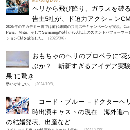
Marketing Dive：
ヘリから飛び降り、ガラスを破
告主5社が、ド迫力アクションC
2025年のアカデミー賞では前代未聞の共同広告キャンペーンが実現。Carnival Cruis
Paris、Mntn、そしてSamsungの5社が75人以上のスタントパフォー
ションCMを放映した。
（2025/3/6）
おもちゃのヘリのプロペラに“花
ぶか？ 斬新すぎるアイデア実験
果”に驚き
勢いがすごい。
（2024/10/3）
「コード・ブルー －ドクターヘ
時出演キャストの現在 海外進出
の結婚発表、出産など
スペシャルドラマや映画化もされた人気作。
（2024/4/20）