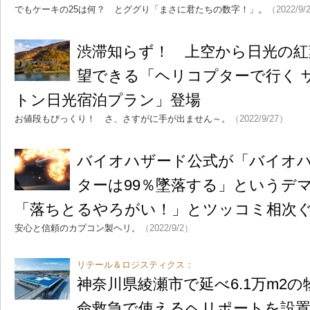
でもケーキの25は何？ とググり「まさに君たちの数字！」。
（2022/9/
渋滞知らず！ 上空から日光の紅
望できる「ヘリコプターで行く 
トン日光宿泊プラン」登場
お値段もびっくり！ さ、さすがに手が出ません～。
（2022/9/27）
バイオハザード公式が「バイオ
ターは99％墜落する」というデ
「落ちとるやろがい！」とツッコミ相次
安心と信頼のカプコン製ヘリ。
（2022/9/2）
リテール＆ロジスティクス：
神奈川県綾瀬市で延べ6.1万m2
命救急で使えるヘリポートを設