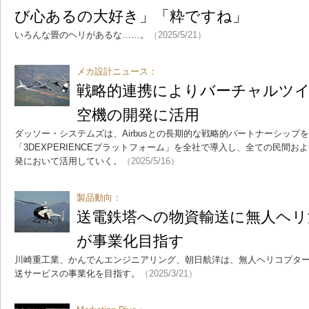
び心あるの大好き」「粋ですね」
いろんな畳のヘリがあるな……。
（2025/5/21）
メカ設計ニュース：
戦略的連携によりバーチャルツ
空機の開発に活用
ダッソー・システムズは、Airbusとの長期的な戦略的パートナーシップを強
「3DEXPERIENCEプラットフォーム」を全社で導入し、全ての民間
発において活用していく。
（2025/5/16）
製品動向：
送電鉄塔への物資輸送に無人ヘリ
が事業化目指す
川崎重工業、かんでんエンジニアリング、朝日航洋は、無人ヘリコプタ
送サービスの事業化を目指す。
（2025/3/21）