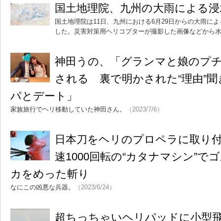
国土地理院、九州の大雨による浸
国土地理院は11日、九州における6月29日からの大雨によ
した。災害対策用ヘリコプターが撮影した画像などから
神田うの、「グランマと娘のプ
される 裏で明かされた“理由”
パとデート」
家族旅行でヘリ移動していた神田さん。
（2023/7/6）
日本刀をヘリのプロペラに取り
速1000回転の“カタナマシン”
カをめった斬り
なにこの凶悪な兵器。
（2023/6/24）
超ちっちゃいヘリパッドに小型