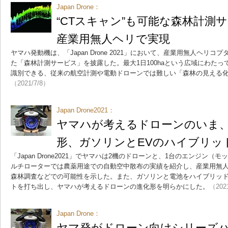
Japan Drone：
“CTスキャン”も可能な森林計測
産業用無人ヘリで実現
ヤマハ発動機は、「Japan Drone 2021」において、産業用無人ヘリコ
た「森林計測サービス」を披露した。最大1日100haという広域にわたっ
識別できる、従来の航空計測や電動ドローンでは難しい「森林の見える
（2021/7/8）
Japan Drone2021：
ヤマハが考えるドローンのいま
形、ガソリンとEVのハイブリッ
「Japan Drone2021」でヤマハは2機のドローンと、1台のエンジン
ルチローターでは農薬用途での自動空中散布の実績を紹介し、産業用無
森林調査などでの可能性を示した。また、ガソリンと電池をハイブリッ
トを打ち出し、ヤマハが考えるドローンの進化形を明らかにした。
（202
Japan Drone：
ヤマ発がドローン向けシリーズ