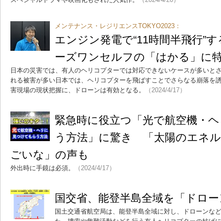
メンテナンス・レジリエンスTOKYO2023：
エンジン発電で“11時間半飛行”
ーズワンセルフの「はかる」に
日本の災害では、有人のヘリコプターでは対応できないケースが多いと
れる被害が多い日本では、ヘリコプターを飛ばすことでさらなる崩落を
害現場の現状把握に、ドローンは有効となる。
（2024/4/17）
緊急時に役立つ「光で航空機・
う方法」に驚き 「太陽のエネ
ごいな」の声も
外出時に手鏡は必須。
（2024/4/17）
国交省、能登半島全域を「ドロー
国土交通省航空局は、能登半島全域に対し、ドローンな