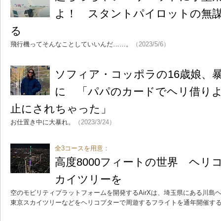
よ！ スタントパイロットの無
る
飛行機ってそんなことしていいんだ……。
（2023/5/6）
ソフィア・コッポラの16歳娘、
に 「パパのカードでヘリ借り
止にされちゃった」
お仕置き中に大暴れ。
（2023/3/24）
全3コースを用意：
高度8000フィートの世界 ヘリ
カイツリーを
空のモビリティプラットフォームを開発するAirXは、埼玉県にある川島
東京スカイツリーなどをヘリコプターで周遊するフライトを通年開催す