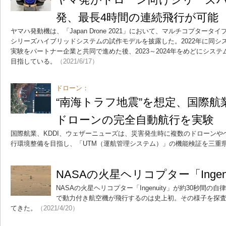
発、最長4時間の連続飛行が可能
ヤマハ発動機は、「Japan Drone 2021」において、マルチコプター
シリーズハイブリッドシステムの試作モデルを披露した。2022年に同シ
実験をパートナー企業と共同で進めた後、2023～2024年をめどにシス
目指している。
（2021/6/17）
ドローン：
“南海トラフ地震”を想定、国際航業
ドローンの完全自動航行を実験
国際航業、KDDI、ウェザーニューズは、災害発生時に複数のドローン
行環境整備を目指し、「UTM（運航管理システム）」の機能検証を三重
NASAの火星ヘリコプター「Ingen
NASAの火星ヘリコプター「Ingenuity」が約30秒間
で動力付き航空機が飛行するのは史上初。その様子を探
てきた。
（2021/4/20）