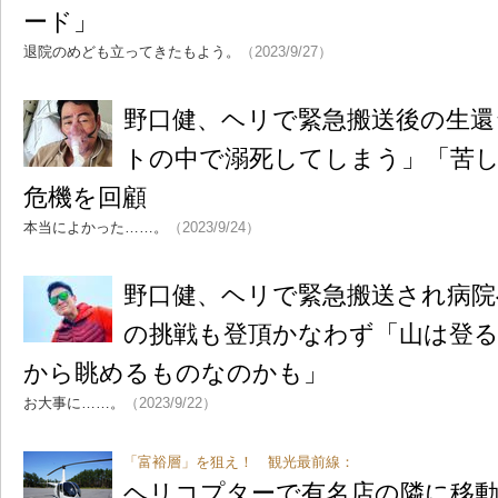
ード」
退院のめども立ってきたもよう。
（2023/9/27）
野口健、ヘリで緊急搬送後の生還
トの中で溺死してしまう」「苦
危機を回顧
本当によかった……。
（2023/9/24）
野口健、ヘリで緊急搬送され病院
の挑戦も登頂かなわず「山は登
から眺めるものなのかも」
お大事に……。
（2023/9/22）
「富裕層」を狙え！ 観光最前線：
ヘリコプターで有名店の隣に移