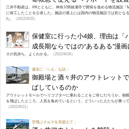
三井不動産は、IHIとともに、神奈川県綾瀬市で開発を進める物流施設「MFL
に竣工したことを公表した。施設の屋上には国内の物流施設では初とな
た。
（2022/8/25）
保健室に行った小4娘、理由は
成長期ならではの“あるある”漫
その気持ち、よくわかる。
（2022/8/26）
週末に「へえ」な話：
御殿場と酒々井のアウトレット
ばしているのか
アウトレットモールでヘリコプターに乗れることをご存じだろうか。御
を飛ばしたところ、人気を集めているという。どういった人たちが乗っ
（2022/8/21）
空飛ぶクルマを見据えて：