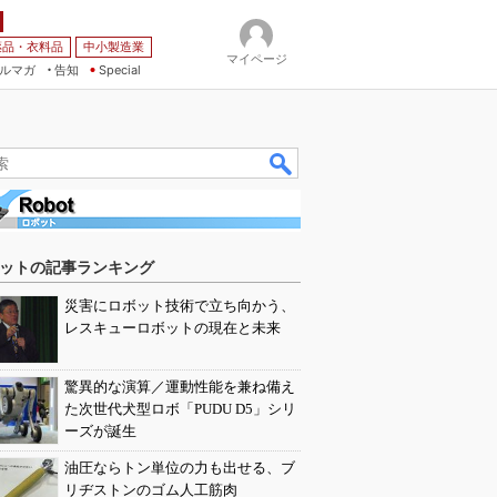
薬品・衣料品
中小製造業
マイページ
ルマガ
告知
Special
ットの記事ランキング
災害にロボット技術で立ち向かう、
レスキューロボットの現在と未来
驚異的な演算／運動性能を兼ね備え
た次世代犬型ロボ「PUDU D5」シリ
ーズが誕生
油圧ならトン単位の力も出せる、ブ
リヂストンのゴム人工筋肉