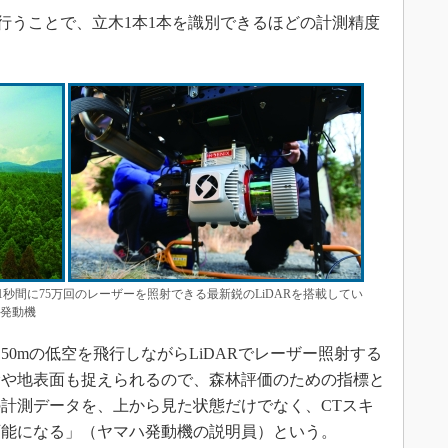
を行うことで、立木1本1本を識別できるほどの計測精度
秒間に75万回のレーザーを照射できる最新鋭のLiDARを搭載してい
ハ発動機
0mの低空を飛行しながらLiDARでレーザー照射する
幹や地表面も捉えられるので、森林評価のための指標と
計測データを、上から見た状態だけでなく、CTスキ
可能になる」（ヤマハ発動機の説明員）という。