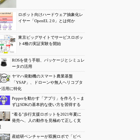
ロボット向けハードウェア抽象化レ
イヤー「OpenEL 2.0」とは何か
東京ビッグサイトでサービスロボッ
ト4種の実証実験を開始
ROSを使う手順、パッケージとシミュレ
ータの活用
ヤマハ発動機のスマート農業基盤
「YSAP」、ドローンや無人ヘリコプタ
ー活用に特化
Pepperを動かす「アプリ」を作ろう～ま
ずはSDKの基本的な使い方を習得する
“着る”歩行支援ロボットを2021年夏に
発売へ、人の動作を見極めて正しく支
援
産総研ベンチャーが双腕ロボで「ピペ