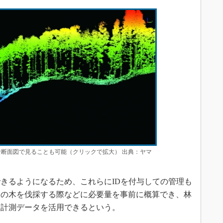
な断面図で見ることも可能（クリックで拡大） 出典：ヤマ
きるようになるため、これらにIDを付与しての管理も
用の木を伐採する際などに必要量を事前に概算でき、林
も計測データを活用できるという。