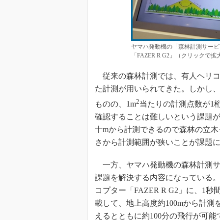
ヤマハ発動機の「森林計測サービ
「FAZER R G2」（クリックで拡
従来の森林計測では、有人ヘリコ
た計測が用いられてきた。しかし、
2
ものの、1m
当たりの計測点数が1
確認することは難しいという課題
十mから計測できるので森林の立木
さから計測範囲が狭いことが課題
一方、ヤマハ発動機の森林計測サ
課題を解決する内容になっている
コプター「FAZER R G2」に、1
載して、地上高度約100mから計測を
えるとともに約100分の飛行が可能