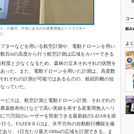
コー
ス」の展示。中央にあるのが産業用無人ヘリコプター
組み
大）
よく
プターなどを用いる航空計測や、電動ドローンを用い
数百mの高度から行う航空計測は広域をカバーできる
桁程度と少なくなるため、森林の立木それぞれの状態を
があった。また、電動ドローンを用いた計測は、高度数
それぞれの計測が可能ではあるものの、航続距離の短
になっていた。
ービスは、航空計測と電動ドローン計測、それぞれの
。農薬散布向けなどで高い実績を有する産業用無人ヘリ
秒間に75万回のレーザーを照射できる最新鋭のLiDARを搭
行う。FAZER R G2は、水平方向の自動航行機能を備
であり、1日当たり最大100haの広域を計測できる。ま