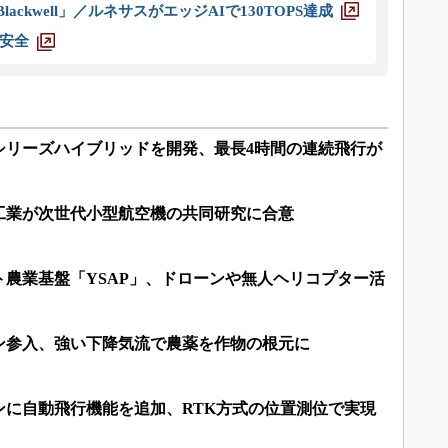
ackwell」／ルネサスがエッジAIで130TOPS達成
安全
シリーズハイブリッドを開発、最長4時間の連続飛行が
工業が次世代小型航空機の共同研究に合意
農業基盤「YSAP」、ドローンや無人ヘリコプター活
ン参入、強い下降気流で農薬を作物の根元に
ンに自動飛行機能を追加、RTK方式の位置測位で実現