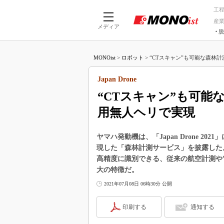
工
産
メディア
脱
つながる技術
AI×技術
MONOist
>
ロボット
>
“CTスキャン”も可能な森林計
つながる工場
AI×設備
つながるサービ
Physical
Japan Drone
“CTスキャン”も可能
用無人ヘリで実現
ヤマハ発動機は、「Japan Drone 2
現した「森林計測サービス」を披露した。
高精度に識別できる、従来の航空計測や
大の特徴だ。
2021年07月08日 06時30分 公開
印刷する
通知する