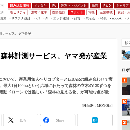
程別：
組み込み開発
メカ設計
製造マネジメント
物流
R＆D
キャリア
FA
業別：
モビリティ
素材／化学
医療機器
ロボット
電機
産業機械
食品・
炭素
サステナ設計
エッジ逆襲
品質
展示会
特集
メ
IoT
AI
ebook
伝承
組み込み開発
CEATEC
読者調査まとめ
編集後記
測サービス、ヤマ発が...
JIMTOF
保全
メカ設計
つながるクルマ
組込み/エッジ コンピューティング
ス
 AI
製造マネジメント
5G
展＆IoT/5Gソリューション展
VR／AR
FA
な森林計測サービス、ヤマ発が産業
IIFES
モビリティ
フィールドサービス
国際ロボット展
素材／化学
FPGA
ロボ
ジャパンモビリティショー
組み込み画像技術
021」において、産業用無人ヘリコプターとLiDARの組み合わせで実
TECHNO-FRONTIER
最大1日100haという広域にわたって森林の立木の1本ずつを
組み込みモデリング
人テク展
電動ドローンでは難しい「森林の見える化」が可能な点が最
Windows Embedded
スマート工場EXPO
車載ソフト開発
[
朴尚洙
，
MONOist
]
EdgeTech+
ISO26262
日本ものづくりワールド
見る
Share
無償設計ツール
AUTOMOTIVE WORLD