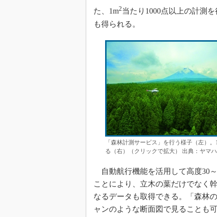
2
た、1m
当たり1000点以上の計測
も得られる。
「森林計測サービス」を行う様子（左）。1
る（右）（クリックで拡大） 出典：ヤマ
自動航行機能を活用して高度30～5
ことにより、立木の葉だけでなく
なるデータも取得できる。「森林の
ャンのような断面図で見ることも