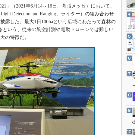
3Dプリンタ
 2021」（2021年6月14～16日、幕張メッセ）において、
産業オープンネット展
デジタルツインとCAE
t Detection and Ranging、ライダー）の組み合わせ
S＆OP
露した。最大1日100haという広域にわたって森林の
るという、従来の航空計測や電動ドローンでは難しい
インダストリー4.0
最大の特徴だ。
イノベーション
製造業ビッグデータ
メイドインジャパン
植物工場
知財マネジメント
海外生産
グローバル設計・開発
制御セキュリティ
新型コロナへの対応