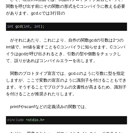
関数を呼び出す前にその関数の形式をCコンパイラに教える必要
があります。gcd.cでは3行目の
int
 gcd
(
int
,
int
);
がそれにあたり、これにより、自作の関数gcdの引数は2つの
int値で、int値を返すことをCコンパイラに知らせます。Cコンパ
イラはgcdが呼び出されるとき、引数の型や個数をチェックし
て、誤りがあればコンパイルエラーを出します。
関数のプロトタイプ宣言では、gcd.cのように引数に型を指定
しますが、ここで変数の宣言のように識別子を付けることもでき
ます。そうすることでプログラムの文書性が高まるため、識別子
を付けることが推奨されたりします。
printfやscanfなどの定義済みの関数では、
#include
<stdio.h>