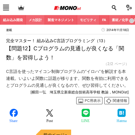
組み込み開発
メカ設計
製造マネジメント
モビリティ
FA
素材／化学
連載
2014年11月18日
完全マスター！ 組み込みC言語プログラミング（13）
【問題12】Cプログラムの見通しが良くなる「関
数」を習得しよう！
（2/2 ページ）
C言語を使ったマイコン制御プログラムの“イロハ”を解説する本
連載。いよいよ関数に話題が移ります。関数を有効に利用できる
とプログラムの見通しが良くなるので、ぜひ習得してください。
[横田一弘 埼玉県立新座総合技術高等学校 教諭，MONOist]
PC用表示
関連情報
Share
Post
LINE
Hatena
前のページへ