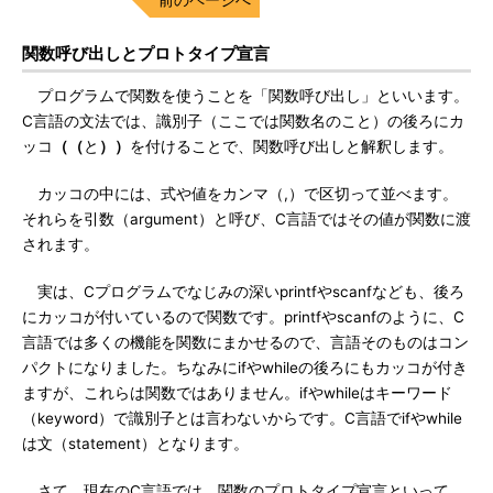
関数呼び出しとプロトタイプ宣言
プログラムで関数を使うことを「関数呼び出し」といいます。
C言語の文法では、識別子（ここでは関数名のこと）の後ろにカ
ッコ
（（
と
））
を付けることで、関数呼び出しと解釈します。
カッコの中には、式や値をカンマ（,）で区切って並べます。
それらを引数（argument）と呼び、C言語ではその値が関数に渡
されます。
実は、Cプログラムでなじみの深いprintfやscanfなども、後ろ
にカッコが付いているので関数です。printfやscanfのように、C
言語では多くの機能を関数にまかせるので、言語そのものはコン
パクトになりました。ちなみにifやwhileの後ろにもカッコが付き
ますが、これらは関数ではありません。ifやwhileはキーワード
（keyword）で識別子とは言わないからです。C言語でifやwhile
は文（statement）となります。
さて、現在のC言語では、関数のプロトタイプ宣言といって、