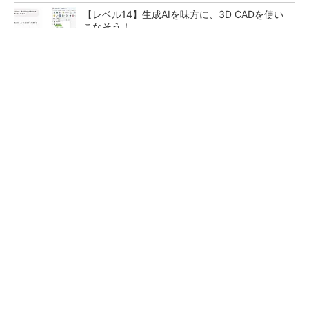
【レベル14】生成AIを味方に、3D CADを使い
こなそう！
部屋を沼らせるスピーカー
PR(デノン)
「取りあえずボルトで固定」は禁物 締結部設
計で押さえるべき基本