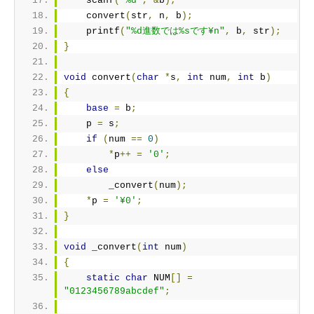
    scanf
(
"%d"
,
&
b
);
    convert
(
str
,
 n
,
 b
);
    printf
(
"%d進数では%sです¥n"
,
 b
,
 str
);
}
void
 convert
(
char
*
s
,
int
 num
,
int
 b
)
{
base
=
 b
;
    p 
=
 s
;
if
(
num 
==
0
)
*
p
++
=
'0'
;
else
        _convert
(
num
);
*
p 
=
'¥0'
;
}
void
 _convert
(
int
 num
)
{
static
char
 NUM
[]
=
"0123456789abcdef"
;