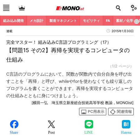
組み込み開発
メカ設計
製造マネジメント
モビリティ
FA
素材／化学
連載
2015年1月30日
完全マスター！ 組み込みC言語プログラミング（17）
【問題15 その2】再帰を実現するコンピュータの
仕組み
（1/2 ページ）
C言語のプログラムにおいて、関数が関数内で自分自身を呼び出
すことを「再帰」と呼び、whileやforを使わなくても繰り返しの
プログラムを書くことができます。再帰を実現するコンピュータ
の仕組みとともに身につけましょう。
[横田一弘 埼玉県立新座総合技術高等学校 教諭，MONOist]
PC用表示
関連情報
Share
Post
LINE
Hatena