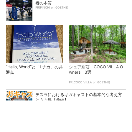
者の本質
PR(FINCHI on GOETHE)
“Hello, World”と「Lチカ」の共
シェア別荘「COCO VILLA O
通点
wners」3選
PR(COCO VILLA on GOETHE)
テスラにおけるギガキャストの基本的な考え方
と方向性【前編】
触媒の活性向上