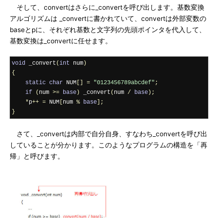
そして、convertはさらに_convertを呼び出します。基数変換
アルゴリズムは _convertに書かれていて、convertは外部変数の
baseとpに、それぞれ基数と文字列の先頭ポインタを代入して、
基数変換は_convertに任せます。
void
 _convert
(
int
 num
)
{
static
char
 NUM
[]
=
"0123456789abcdef"
;
if
(
num 
>=
base
)
 _convert
(
num 
/
base
);
*
p
++
=
 NUM
[
num 
%
base
];
}
さて、_convertは内部で自分自身、すなわち_convertを呼び出
していることが分かります。このようなプログラムの構造を「再
帰」と呼びます。