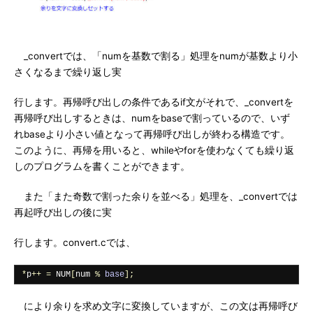
_convertでは、「numを基数で割る」処理をnumが基数より小
さくなるまで繰り返し実
行します。再帰呼び出しの条件であるif文がそれで、_convertを
再帰呼び出しするときは、numをbaseで割っているので、いず
れbaseより小さい値となって再帰呼び出しが終わる構造です。
このように、再帰を用いると、whileやforを使わなくても繰り返
しのプログラムを書くことができます。
また「また奇数で割った余りを並べる」処理を、_convertでは
再起呼び出しの後に実
行します。convert.cでは、
*
p
++
=
 NUM
[
num 
%
base
];
により余りを求め文字に変換していますが、この文は再帰呼び