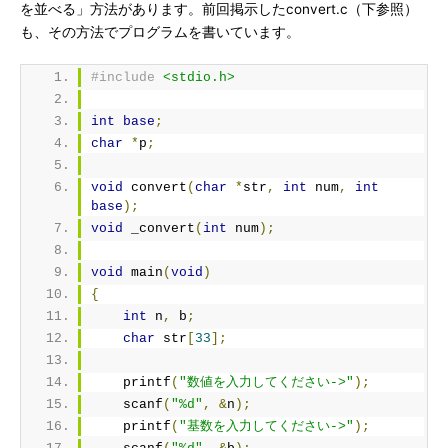
を並べる」方法があります。前回掲示したconvert.c（下参照）
も、その方法でプログラムを書いています。
#include
<stdio.h>
int
base
;
char
*
p
;
void
 convert
(
char
*
str
,
int
 num
,
int
base
);
void
 _convert
(
int
 num
);
void
 main
(
void
)
{
int
 n
,
 b
;
char
 str
[
33
];
    printf
(
"数値を入力してください->"
);
    scanf
(
"%d"
,
&
n
);
    printf
(
"基数を入力してください->"
);