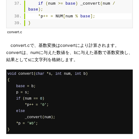
if
(
num 
>=
base
)
 _convert
(
num 
/
base
);
*
p
++
=
 NUM
[
num 
%
base
];
}
convert.c
convert.cで、基数変換はconvertにより計算されます。
convertは、numに与えた数値を、bに与えた基数で基数変換し、
結果としてsに文字列を格納します。
void
 convert
(
char
*
s
,
int
 num
,
int
 b
)
{
base
=
 b
;
    p 
=
 s
;
if
(
num 
==
0
)
*
p
++
=
'0'
;
else
        _convert
(
num
);
*
p 
=
'¥0'
;
}