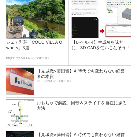
シェア別荘「COCO VILLA O
【レベル14】生成AIを味方
wners」3選
に、3D CADを使いこなそう！
PR(COCO VILLA on GOETHE)
【見城徹×藤田晋】AI時代でも変わらない経営
者の本質
PR(FINCHI on GOETHE)
おもちゃで解説。回転＆スライドを自在に操る
方法
【見城徹×藤田晋】AI時代でも変わらない経営