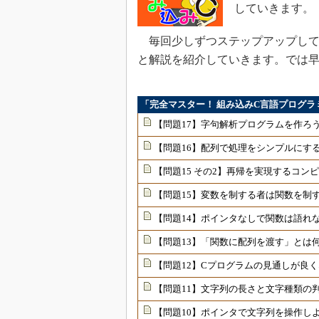
していきます。
毎回少しずつステップアップして
と解説を紹介していきます。では
「完全マスター！ 組み込みC言語プログラ
【問題17】字句解析プログラムを作ろ
【問題16】配列で処理をシンプルにす
【問題15 その2】再帰を実現するコン
【問題15】変数を制する者は関数を制
【問題14】ポインタなしで関数は語れ
【問題13】「関数に配列を渡す」とは
【問題12】Cプログラムの見通しが良
【問題11】文字列の長さと文字種類の
【問題10】ポインタで文字列を操作し