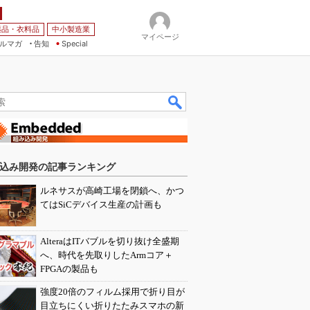
薬品・衣料品
中小製造業
マイページ
ルマガ
告知
Special
込み開発の記事ランキング
ルネサスが高崎工場を閉鎖へ、かつ
てはSiCデバイス生産の計画も
AlteraはITバブルを切り抜け全盛期
へ、時代を先取りしたArmコア＋
FPGAの製品も
強度20倍のフィルム採用で折り目が
目立ちにくい折りたたみスマホの新