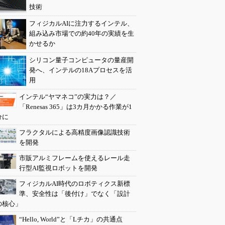
技術
フィジカルAIに注力するインテル、
組み込み市場での約40年の実績を生
かせるか
シリコン量子コンピュータの量産開
発へ、インテルの18Aプロセスを活
用
インテル“ヤマネコ”の実力は？／
「Renesas 365」は3カ月かかる作業が1
分に
フラクタルによる高精度画像認識技術
を開発
市販アルミフレームを使えるレール走
行型AI監視ロボットを開発
フィジカルAI時代のロボティクス新標
準、安全性は「後付け」でなく「設計
の核心」
“Hello, World”と「Lチカ」の共通点