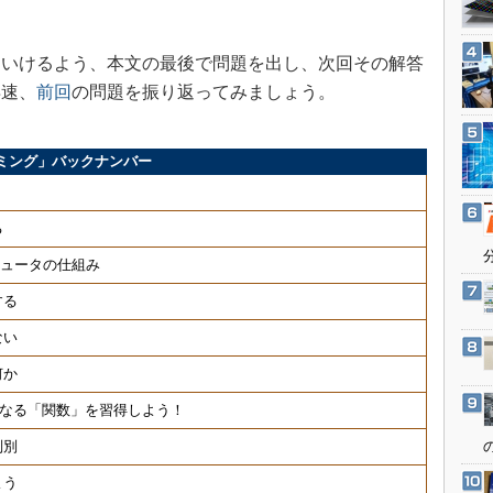
3Dプリンタ
産業オープンネット展
デジタルツインとCAE
いけるよう、本文の最後で問題を出し、次回その解答
S＆OP
早速、
前回
の問題を振り返ってみましょう。
インダストリー4.0
イノベーション
ミング」バックナンバー
製造業ビッグデータ
う
メイドインジャパン
る
植物工場
ピュータの仕組み
知財マネジメント
する
海外生産
ない
グローバル設計・開発
何か
制御セキュリティ
くなる「関数」を習得しよう！
新型コロナへの対応
判別
よう