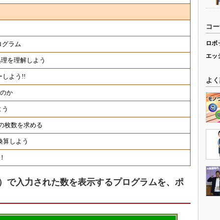
コー
ロボ
ログラム
エッ
し処理を理解しよう
しよう!!
よく
くのか
よう
の枚数を求める
換算しよう
！
O）で入力された数を表示するプログラムを、ポ