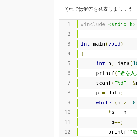
それでは解答を発表しましょう
#include
<stdio.h>
int
 main
(
void
)
{
int
 n
,
 data
[
1
     printf
(
"数を入
     scanf
(
"%d"
,
&
     p 
=
 data
;
while
(
n 
>=
0
*
p 
=
 n
;
          p
++;
         printf
(
"