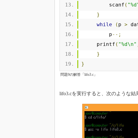
         scanf
(
"%d
}
while
(
p 
>
 da
         p
--;
     printf
(
"%d\n"
}
}
問題9の解答「lifo3.c」
lifo3.cを実行すると、次のような