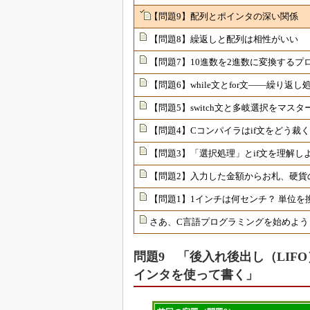
【問題9】配列とポインタの深い関係
【問題8】繰返しと配列は相性がいい
【問題7】10進数を2進数に変換するプ
【問題6】while文とfor文――繰り返
【問題5】switch文と多岐選択をマスター
【問題4】Cコンパイラはif文をどう裁
【問題3】「選択処理」とif文を理解し
【問題2】入力した金額からお札、硬貨
【問題1】1インチは何センチ？ 単位を
さあ、C言語プログラミングを始めよう
問題9 「後入れ後出し（LIF
インタを使って書く」