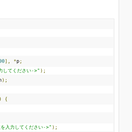
。
00
],
*
p
;
力してください->"
);
n
);
)
{
数を入力してください->"
);