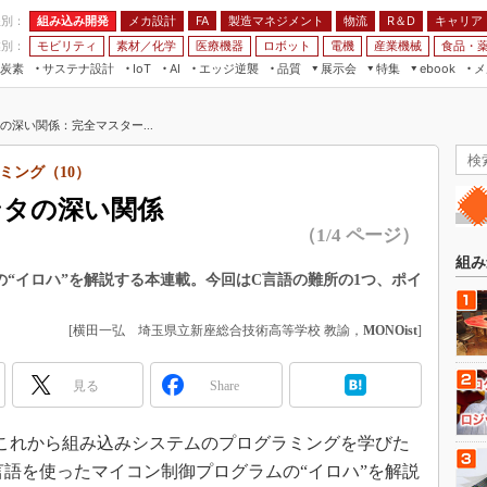
程別：
組み込み開発
メカ設計
製造マネジメント
物流
R＆D
キャリア
FA
業別：
モビリティ
素材／化学
医療機器
ロボット
電機
産業機械
食品・
炭素
サステナ設計
エッジ逆襲
品質
展示会
特集
メ
IoT
AI
ebook
伝承
組み込み開発
CEATEC
読者調査まとめ
編集後記
の深い関係：完全マスター...
JIMTOF
保全
メカ設計
つながるクルマ
組込み/エッジ コンピューティング
ス
 AI
製造マネジメント
5G
ミング（10）
展＆IoT/5Gソリューション展
VR／AR
FA
ンタの深い関係
IIFES
モビリティ
フィールドサービス
（1/4 ページ）
国際ロボット展
素材／化学
FPGA
組み
ジャパンモビリティショー
“イロハ”を解説する本連載。今回はC言語の難所の1つ、ポイ
組み込み画像技術
TECHNO-FRONTIER
組み込みモデリング
[横田一弘 埼玉県立新座総合技術高等学校 教諭，
MONOist
]
人テク展
Windows Embedded
スマート工場EXPO
見る
Share
車載ソフト開発
EdgeTech+
ISO26262
これから組み込みシステムのプログラミングを学びた
日本ものづくりワールド
無償設計ツール
言語を使ったマイコン制御プログラムの“イロハ”を解説
AUTOMOTIVE WORLD