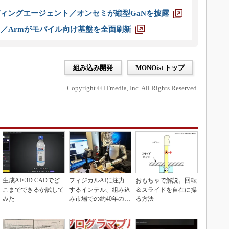
ディングエージェント／オンセミが縦型GaNを披露
ス／Armがモバイル向け基盤を全面刷新
組み込み開発
MONOist トップ
Copyright © ITmedia, Inc. All Rights Reserved.
生成AI×3D CADでど
フィジカルAIに注力
おもちゃで解説。回転
こまでできるか試して
するインテル、組み込
＆スライドを自在に操
みた
み市場での約40年の実
る方法
績を生かせるか