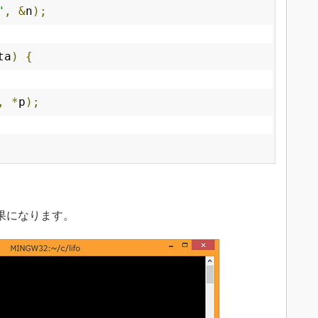
"
,
&
n
);
ta
)
{
,
*
p
);
結果になります。