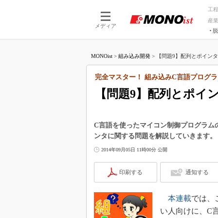
工
産
メディア
脱
つながる技術
AI×技術
MONOist
>
組み込み開発
>
【問題9】配列とポインタ
つながる工場
AI×設備
つながるサービ
Physical
完全マスター！ 組み込みC言語プログラ
【問題9】配列とポイ
C言語を使ったマイコン制御プログラムの
ンタに関する問題を解説していきます。
2014年09月05日 11時00分 公開
印刷する
通知する
本連載
では、
い人向けに、C