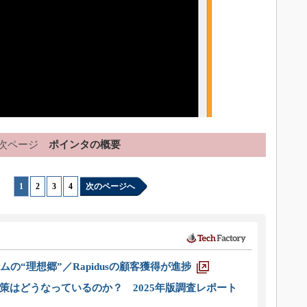
次ページ
ポインタの概要
1
|
2
|
3
|
4
次のページへ
ムの“理想郷”／Rapidusの顧客獲得が進捗
策はどうなっているのか？ 2025年版調査レポート