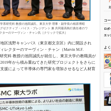
コー
学系研究科 教授の池田誠氏、東京大学 理事・副学長の相原博昭
 エグゼクティブ・バイス・プレジデント 兼 共同最高執行責任者のワ
ロボ
レクターのマーヴィン・チャン氏［クリックで拡大］
エッ
郷地区浅野キャンパス（東京都文京区）内に開設され
よく
レクターのマーヴィン・チャン（Marvin M.F.
学系研究科 教授の池田誠氏が就任し、東京大学の教職員が
2019年から積み重ねてきた研究プロジェクトをさらに
の支援によって半導体の専門家を増加させるなど人材育