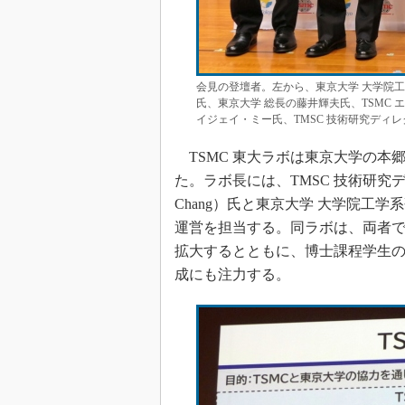
会見の登壇者。左から、東京大学 大学院工
氏、東京大学 総長の藤井輝夫氏、TSMC
イジェイ・ミー氏、TMSC 技術研究ディ
TSMC 東大ラボは東京大学の本
た。ラボ長には、TMSC 技術研究ディ
Chang）氏と東京大学 大学院工
運営を担当する。同ラボは、両者で
拡大するとともに、博士課程学生
成にも注力する。