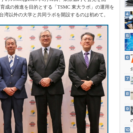
3Dプリンタ
産業オープンネット展
育成の推進を目的とする「TSMC 東大ラボ」の運用を
デジタルツインとCAE
が台湾以外の大学と共同ラボを開設するのは初めて。
S＆OP
インダストリー4.0
イノベーション
製造業ビッグデータ
メイドインジャパン
植物工場
知財マネジメント
海外生産
グローバル設計・開発
制御セキュリティ
新型コロナへの対応