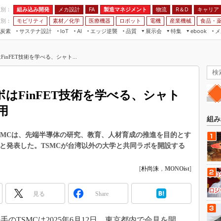
程別：
組み込み開発
メカ設計
製造マネジメント
物流
R＆D
キャリア
FA
業別：
モビリティ
素材／化学
医療機器
ロボット
電機
産業機械
食品・
炭素
サステナ設計
エッジ逆襲
品質
展示会
特集
メ
IoT
AI
ebook
伝承
組み込み開発
CEATEC
読者調査まとめ
編集後記
inFET技術を学べる、シャト...
JIMTOF
保全
メカ設計
つながるクルマ
組込み/エッジ コンピューティング
ス
 AI
製造マネジメント
5G
展＆IoT/5Gソリューション展
VR／AR
FA
ボはFinFET技術を学べる、シャト
IIFES
モビリティ
フィールドサービス
用
国際ロボット展
素材／化学
FPGA
組み
ジャパンモビリティショー
組み込み画像技術
SMCは、先端半導体の研究、教育、人材育成の推進を目的とす
TECHNO-FRONTIER
たと発表した。TSMCが台湾以外の大学と共同ラボを開設する
組み込みモデリング
人テク展
Windows Embedded
[
朴尚洙
，
MONOist
]
スマート工場EXPO
車載ソフト開発
EdgeTech+
見る
Share
ISO26262
日本ものづくりワールド
無償設計ツール
AUTOMOTIVE WORLD
TSMCは2025年6月12日、東京都内で会見を開