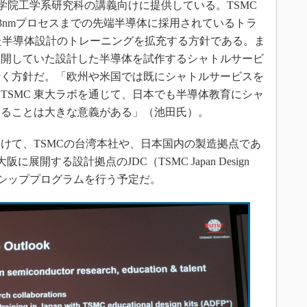
学院工学系研究科の講義向けに提供している。TSMC
3nmプロセスまでの先端半導体に採用されているトラ
いた半導体設計のトレーニングを拡充する方針である。ま
展開していた設計した半導体を試作するシャトルサービ
行く方針だ。「欧州や米国では既にシャトルサービスを
TSMC 東大ラボを通じて、日本でも半導体教育にシャ
なることは大きな意義がある」（池田氏）。
向けて、TSMCの台湾本社や、日本国内の製造拠点であ
展開する設計拠点のJDC（TSMC Japan Design
ーンシッププログラムを行う予定だ。