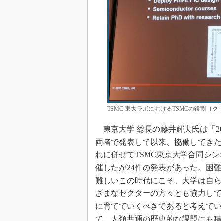
TSMC 東大ラボにおけるTSMCの役割［ク
東京大学 総長の藤井輝夫氏は「20
両者で発表して以来、協働してきた
れに併せてTSMC東京大学合同シン
催したが24件の発表があった。困
難しいこの時代にこそ、大学は自
ざまなセクターの方々とも協力し
に育てていくべきであると考えてい
て、人類共通の歴史的な課題にも