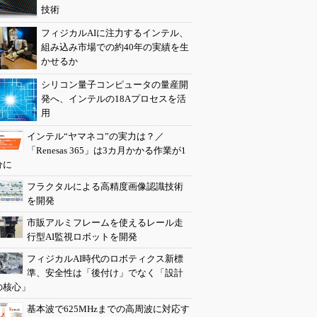
技術
フィジカルAIに注力するインテル、
組み込み市場での約40年の実績を生
かせるか
シリコン量子コンピュータの量産開
発へ、インテルの18Aプロセスを活
用
インテル“ヤマネコ”の実力は？／
「Renesas 365」は3カ月かかる作業が1
分に
フラクタルによる高精度画像認識技術
を開発
市販アルミフレームを使えるレール走
行型AI監視ロボットを開発
フィジカルAI時代のロボティクス新標
準、安全性は「後付け」でなく「設計
の核心」
基本波で625MHzまでの高周波に対応す