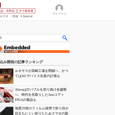
薬品・衣料品
中小製造業
マイページ
ルマガ
告知
Special
込み開発の記事ランキング
ルネサスが高崎工場を閉鎖へ、かつ
てはSiCデバイス生産の計画も
AlteraはITバブルを切り抜け全盛期
へ、時代を先取りしたArmコア＋
FPGAの製品も
強度20倍のフィルム採用で折り目が
目立ちにくい折りたたみスマホの新