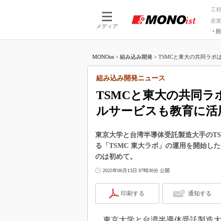
工
産
メディア
脱
つながる技術
AI×技術
MONOist
>
組み込み開発
>
TSMCと東大の共同ラボはF
つながる工場
AI×設備
つながるサービ
Physical
組み込み開発ニュース
TSMCと東大の共同ラ
ルサービスも教育に活
東京大学と台湾半導体受託製造大手のT
る「TSMC 東大ラボ」の運用を開始し
のは初めて。
2025年06月13日 07時30分 公開
印刷する
通知する
東京大学と台湾半導体受託製造大手の