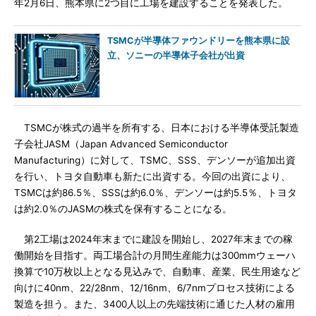
年2月6日、熊本県に2つ目に工場を建設することを発表した。
TSMCが半導体ファウンドリーを熊本県に設
立、ソニーの半導体子会社が出資
TSMCが株式の過半を所有する、日本における半導体受託製造
子会社JASM（Japan Advanced Semiconductor
Manufacturing）に対して、TSMC、SSS、デンソーが追加出資
を行い、トヨタ自動車も新たに出資する。今回の出資により、
TSMCは約86.5％、SSSは約6.0％、デンソーは約5.5％、トヨタ
は約2.0％のJASMの株式を保有することになる。
第2工場は2024年末までに建設を開始し、2027年末までの稼
働開始を目指す。両工場合計の月間生産能力は300mmウェーハ
換算で10万枚以上となる見込みで、自動車、産業、民生用途など
向けに40nm、22/28nm、12/16nm、6/7nmプロセス技術による
製造を担う。また、3400人以上の先端技術に通じた人材の雇用