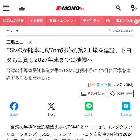
組み込み開発
メカ設計
製造マネジメント
モビリティ
FA
素材／化学
ニュース
2024年2月7日
工場ニュース
TSMCが熊本に6/7nm対応の第2工場を建設、トヨ
タも出資し2027年末までに稼働へ
台湾の半導体受託製造大手のTSMCは熊本県に2つ目に工場を建
設することを発表した。
[
長沢正博
，MONOist]
PC用表示
関連情報
Share
Post
LINE
Hatena
台湾の半導体受託製造大手のTSMCとソニーセミコンダクタソ
リューションズ（SSS）、デンソー、トヨタ自動車の4社は2024