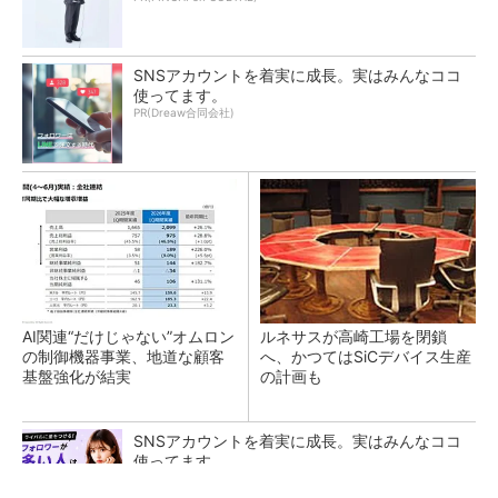
SNSアカウントを着実に成長。実はみんなココ
使ってます。
PR(Dreaw合同会社)
AI関連“だけじゃない”オムロン
ルネサスが高崎工場を閉鎖
の制御機器事業、地道な顧客
へ、かつてはSiCデバイス生産
基盤強化が結実
の計画も
SNSアカウントを着実に成長。実はみんなココ
使ってます。
PR(Dreaw合同会社)