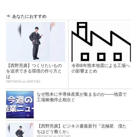
あなたにおすすめ
【西野亮廣】つくりたいもの
令和8年熊本地震による工場へ
を追求できる環境の作り方と
の影響まとめ
は
PR(FINCHI on GOETHE)
なぜ熊本に半導体産業が集まるのか――地震で
工場稼働停止相次ぐ
【西野亮廣】ビジネス書最新刊『北極星 僕た
ちはどう働くか』
PR(FINCHI on GOETHE)