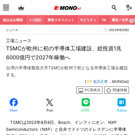
組み込み開発
メカ設計
製造マネジメント
モビリティ
FA
素材／化学
ニュース
2023年8月9日
工場ニュース
TSMCが欧州に初の半導体工場建設、総投資1兆
6000億円で2027年稼働へ
台湾の半導体製造大手TSMCが欧州で初となる半導体工場を建設
する。
[
長沢正博
，MONOist]
PC用表示
関連情報
Share
Post
LINE
Hatena
TSMCは2023年8月8日、Bosch、インフィニオン、NXP
Semiconductors（NXP）と合弁でドイツのドレスデンに半導体