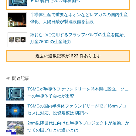
6000億円で2027年稼働へ
半導体生産で重要なネオンなどレアガスの国内生産
強化、大陽日酸が製造設備を新設
紙おむつに使用するフラッフパルプの生産を開始、
月産7500tの生産能力
過去の連載記事が 622 件あります
関連記事
TSMCが半導体ファウンドリーを熊本県に設立、ソニ
ーの半導体子会社が出資
TSMCの国内半導体ファウンドリーが12／16nmプロ
セスに対応、投資規模は1兆円へ
2nm以降世代に向けた半導体プロジェクトが始動、か
つての国プロとの違いとは