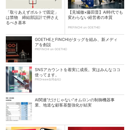
「取りあえずボルトで固定」
【見城徹×藤田晋】AI時代でも
は禁物 締結部設計で押さえ
変わらない経営者の本質
るべき基本
PR(FINCHI on GOETHE)
GOETHEとFINCHIがタッグを組み、新メディ
アを創設
PR(FINCHI on GOETHE)
SNSアカウントを着実に成長。実はみんなココ
使ってます。
PR(Dreaw合同会社)
AI関連“だけじゃない”オムロンの制御機器事
業、地道な顧客基盤強化が結実