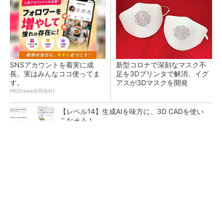
SNSアカウントを着実に成
新型コロナで深刻なマスク不
長。実はみんなココ使ってま
足を3Dプリンタで解消、イグ
す。
アスが3Dマスクを開発
PR(Dreaw合同会社)
【レベル14】生成AIを味方に、3D CADを使い
こなそう！
令和8年熊本地震による工場への影響まとめ
狭小な駐車場に、シャープがポールカメラ式製