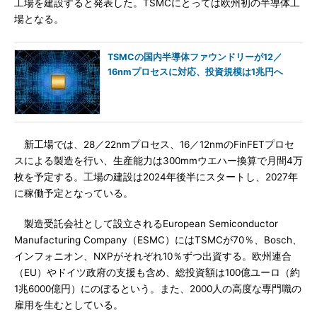
工場を建設すると発表した。TSMCにとっては欧州初の半導体工
場となる。
TSMCの国内半導体ファウンドリーが12／
16nmプロセスに対応、投資規模は1兆円へ
新工場では、28／22nmプロセス、16／12nmのFinFETプロセ
スによる製造を行い、生産能力は300mmウエハー換算で月間4万
枚を予定する。工場の建設は2024年後半にスタートし、2027年
に稼働予定となっている。
製造受託会社として設立されるEuropean Semiconductor
Manufacturing Company（ESMC）にはTSMCが70％、Bosch、
インフォニオン、NXPがそれぞれ10％ずつ出資する。欧州連合
（EU）やドイツ政府の支援も含め、総投資額は100億ユーロ（約
1兆6000億円）にのぼるという。また、2000人の高度な専門職の
雇用を生むとしている。