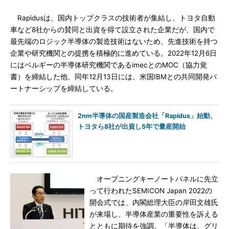
Rapidusは、国内トップクラスの技術者が集結し、トヨタ自動
車など8社からの賛同と出資を得て設立された企業だが、国内で
最先端のロジック半導体の製造技術はないため、先進技術を持つ
企業や研究機関との提携を積極的に進めている。2022年12月6日
にはベルギーの半導体研究機関であるimecとのMOC（協力覚
書）を締結した他、同年12月13日には、米国IBMとの共同開発パ
ートナーシップを締結している。
2nm半導体の国産製造会社「Rapidus」始動、
トヨタら8社が出資し5年で量産開始
オープニングキーノートパネルに先立
って行われたSEMICON Japan 2022の
開会式では、内閣総理大臣の岸田文雄氏
が来場し、半導体産業の重要性を訴える
とともに期待を強調。「半導体は、グリ