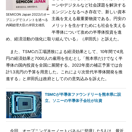
ーンやデジタルなど社会課題を解決する
エンジンとなるべき存在で、新しい資本
SEMICON Japan 2022のオー
主義を支える最重要物資である。円安の
プニングでコメントを述べる
内閣総理大臣の岸田文雄氏
メリットを生かすためにも社会を支える
半導体について攻めの半導体投資を進
め、経済活動の強化に取り組んでいる」（岸田氏）と訴えた。
また、TSMCの工場誘致による経済効果として、10年間で4兆
円の経済効果と7000人の雇用を生むとし「熊本県だけでなく半
導体の国内投資を全国に展開する。2022年度の補正予算では合
計1.3兆円の予算を用意した。これにより次世代半導体開発を推
進する」と岸田氏は政府としてのの意気込みを訴えた。
TSMCが半導体ファウンドリーを熊本県に設
立、ソニーの半導体子会社が出資
今回、オープニングキーノートパネルに登壇した5人は、最近