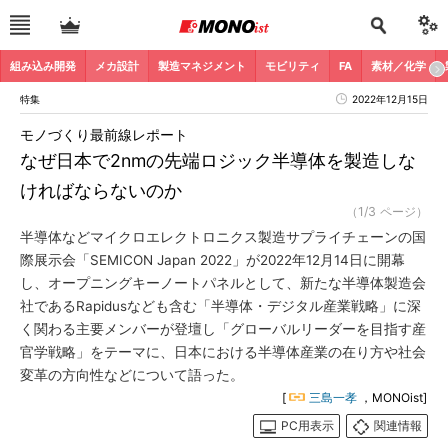
組み込み開発
メカ設計
製造マネジメント
モビリティ
FA
素材／化学
特集
2022年12月15日
モノづくり最前線レポート
なぜ日本で2nmの先端ロジック半導体を製造しな
ければならないのか
（1/3 ページ）
半導体などマイクロエレクトロニクス製造サプライチェーンの国
際展示会「SEMICON Japan 2022」が2022年12月14日に開幕
し、オープニングキーノートパネルとして、新たな半導体製造会
社であるRapidusなども含む「半導体・デジタル産業戦略」に深
く関わる主要メンバーが登壇し「グローバルリーダーを目指す産
官学戦略」をテーマに、日本における半導体産業の在り方や社会
変革の方向性などについて語った。
[
三島一孝
，MONOist]
PC用表示
関連情報