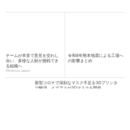
チームが本音で意見を交わし
令和8年熊本地震による工場へ
合い、多様な人財が挑戦でき
の影響まとめ
る組織へ
PR(dentsu Japan)
新型コロナで深刻なマスク不足を3Dプリンタ
で解消、イグアスが3Dマスクを開発
【レベル14】生成AIを味方に、3D CADを使い
こなそう！