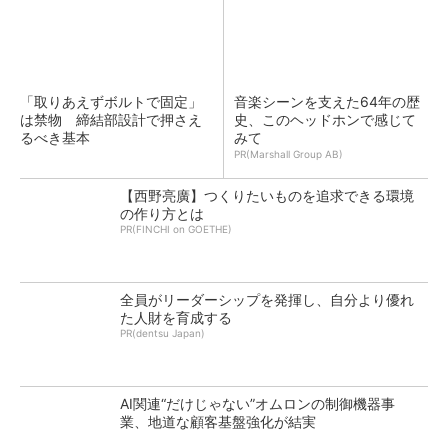
「取りあえずボルトで固定」
音楽シーンを支えた64年の歴
は禁物 締結部設計で押さえ
史、このヘッドホンで感じて
るべき基本
みて
PR(Marshall Group AB)
【西野亮廣】つくりたいものを追求できる環境
の作り方とは
PR(FINCHI on GOETHE)
全員がリーダーシップを発揮し、自分より優れ
た人財を育成する
PR(dentsu Japan)
AI関連“だけじゃない”オムロンの制御機器事
業、地道な顧客基盤強化が結実