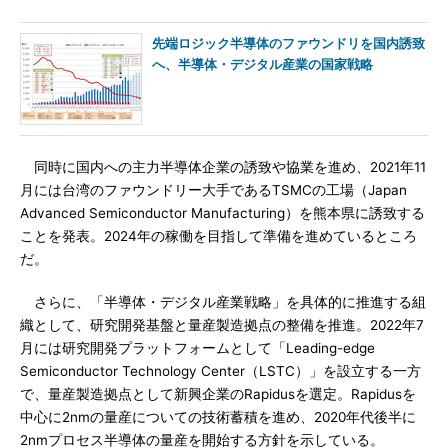
先端ロジック半導体のファウンドリを国内誘致
へ、半導体・デジタル産業の国家戦略
同時に国内への主力半導体企業の誘致や協業を進め、2021年11
月には台湾のファウンドリー大手であるTSMCの工場（Japan
Advanced Semiconductor Manufacturing）を熊本県に誘致する
ことを発表。2024年の稼働を目指して準備を進めているところ
だ。
さらに、「半導体・デジタル産業戦略」を具体的に推進する組
織として、研究開発基盤と量産製造拠点の整備を推進。2022年7
月には研究開発プラットフォームとして「Leading-edge
Semiconductor Technology Center（LSTC）」を設立する一方
で、量産製造拠点として新興企業のRapidusを選定。Rapidusを
中心に2nmの量産についての技術蓄積を進め、2020年代後半に
2nmプロセス半導体の量産を開始する方針を示している。