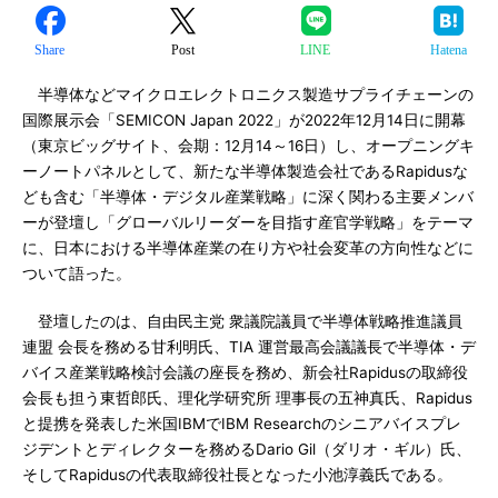
Share
Post
LINE
Hatena
半導体などマイクロエレクトロニクス製造サプライチェーンの
国際展示会「SEMICON Japan 2022」が2022年12月14日に開幕
（東京ビッグサイト、会期：12月14～16日）し、オープニングキ
ーノートパネルとして、新たな半導体製造会社であるRapidusな
ども含む「半導体・デジタル産業戦略」に深く関わる主要メンバ
ーが登壇し「グローバルリーダーを目指す産官学戦略」をテーマ
に、日本における半導体産業の在り方や社会変革の方向性などに
ついて語った。
登壇したのは、自由民主党 衆議院議員で半導体戦略推進議員
連盟 会長を務める甘利明氏、TIA 運営最高会議議長で半導体・デ
バイス産業戦略検討会議の座長を務め、新会社Rapidusの取締役
会長も担う東哲郎氏、理化学研究所 理事長の五神真氏、Rapidus
と提携を発表した米国IBMでIBM Researchのシニアバイスプレ
ジデントとディレクターを務めるDario Gil（ダリオ・ギル）氏、
そしてRapidusの代表取締役社長となった小池淳義氏である。