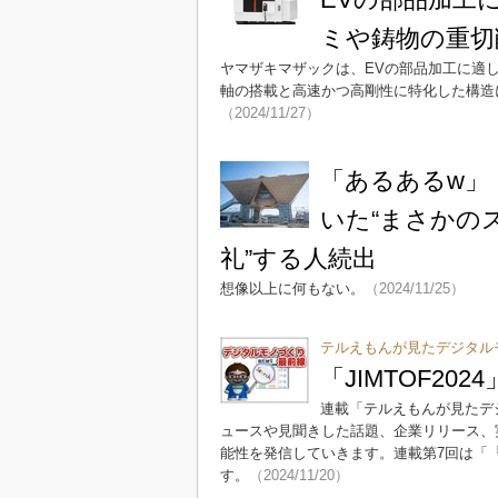
ミや鋳物の重切
ヤマザキマザックは、EVの部品加工に適した立
軸の搭載と高速かつ高剛性に特化した構造
（2024/11/27）
「あるあるw」
いた“まさかの
礼”する人続出
想像以上に何もない。
（2024/11/25）
テルえもんが見たデジタル
「JIMTOF2
連載「テルえもんが見たデ
ュースや見聞きした話題、企業リリース、
能性を発信していきます。連載第7回は「『J
す。
（2024/11/20）