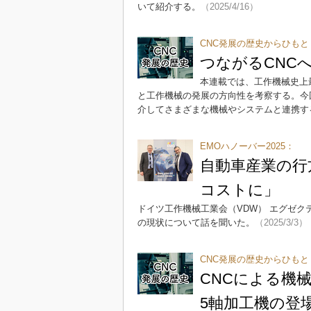
いて紹介する。
（2025/4/16）
CNC発展の歴史からひも
つながるCNC
本連載では、工作機械史上
と工作機械の発展の方向性を考察する。今
介してさまざまな機械やシステムと連携す
EMOハノーバー2025：
自動車産業の行
コストに」
ドイツ工作機械工業会（VDW） エグゼク
の現状について話を聞いた。
（2025/3/3）
CNC発展の歴史からひも
CNCによる機
5軸加工機の登