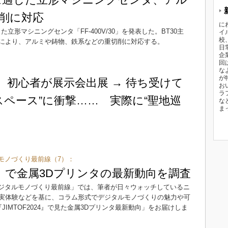
削に対応
に
形マシニングセンタ「FF-400V/30」を発表した。BT30主
イ
校
により、アルミや鋳物、鉄系などの重切削に対応する。
日
企
回
な
が
 初心者が展示会出展 → 待ち受けて
お
ラ
スペース”に衝撃…… 実際に“聖地巡
な
ま
モノづくり最前線（7）：
024」で金属3Dプリンタの最新動向を調査
ジタルモノづくり最前線」では、筆者が日々ウォッチしているニ
実体験などを基に、コラム形式でデジタルモノづくりの魅力や可
IMTOF2024』で見た金属3Dプリンタ最新動向」をお届けしま