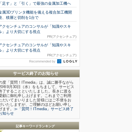
「足す」と「引く」で最強の金属加工機へ
金属3Dプリンタ機能を備える複合加工機開
発、積層と切削を1台で
アクセンチュアのコンサルが「知識やスキ
ル」より大切にする視点
PR(アクセンチュア)
アクセンチュアのコンサルが「知識やスキ
ル」より大切にする視点
PR(アクセンチュア)
Recommended by
サービス終了のお知らせ
の度「質問！ITmedia」は、誠に勝手ながら
020年9月30日（水）をもちまして、サービス
終了することといたしました。長きに渡る
愛顧に御礼申し上げます。これまでご利用
ただいてまいりました皆様にはご不便をお
けいたしますが、ご理解のほどお願い申し
げます。
≫「質問！ITmedia」サービス終了
お知らせ
記事キーワードランキング