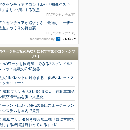
アクセンチュアのコンサルが「知識やスキ
ル」より大切にする視点
PR(アクセンチュア)
アクセンチュアが追求する「最適なユーザー
接点」づくりの舞台裏
PR(アクセンチュア)
Recommended by
のページをご覧のあなたにおすすめのコンテンツ
[PR]
2つのワークを同時加工できる2スピンドル2
タレット搭載のCNC旋盤
最大18パレットに対応する、多段パレットス
トッカシステム
金属3Dプリンタの利用領域拡大、自動車部品
や航空機部品を狙い大型化
クーラント圧0～7MPaの高圧スルークーラン
トシステムを国内で発売
金属3Dプリンタ付き複合加工機「既に方式を
検討する段階は終わっている」 (1/...