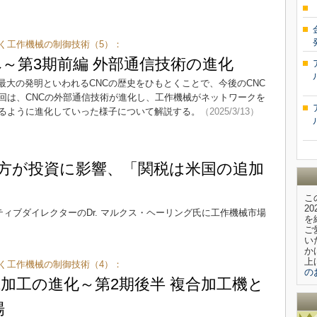
とく工作機械の制御技術（5）：
へ～第3期前編 外部通信技術の進化
最大の発明といわれるCNCの歴史をひもとくことで、今後のCNC
回は、CNCの外部通信技術が進化し、工作機械がネットワークを
るように進化していった様子について解説する。
（2025/3/13）
方が投資に影響、「関税は米国の追加
こ
2
ティブダイレクターのDr. マルクス・ヘーリング氏に工作機械市場
を
ご
い
か
上
とく工作機械の制御技術（4）：
の
械加工の進化～第2期後半 複合加工機と
場