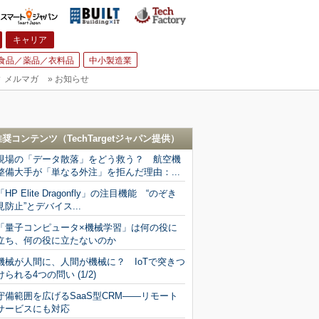
キャリア
食品／薬品／衣料品
中小製造業
▼
メルマガ
»
お知らせ
推奨コンテンツ（
TechTargetジャパン
提供）
現場の「データ散落」をどう救う？ 航空機
整備大手が「単なる外注」を拒んだ理由：...
「HP Elite Dragonfly」の注目機能 “のぞき
見防止”とデバイス...
「量子コンピュータ×機械学習」は何の役に
立ち、何の役に立たないのか
機械が人間に、人間が機械に？ IoTで突きつ
けられる4つの問い (1/2)
守備範囲を広げるSaaS型CRM――リモート
サービスにも対応