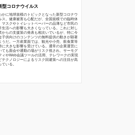
新型コロナウイルス
わかに地球規模のトピックとなった新型コロナウ
ルス。健康被害も心配だが、全国規模での臨時休
、マスクやトイレットペーパーの品薄など市民の
常生活への影響も大きくなっている。これに対し
業からの支援策の発表も相次いでいるが、特に今
は子供向けのコンテンツの無料提供の動きが顕著
ようだ。一方産業面では、観光や小売、飲食業等
特に大きな影響を受けている。通常の企業運営に
いても面会や通勤の場がリスク視され、サーモグ
フィやWeb会議ツールの活用、テレワークの実現
どテクノロジーによるリスク回避策への注目が高
っている。