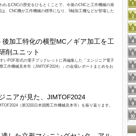
われるCNCの歴史をひもとくことで、今後のCNCと工作機械の発
回は、CNC機が工作機械の標準になり、5軸加工機などが登場した
ト後加工特化の横型MC／ギア加工を工
研削ユニット
みやすいPDF形式の電子ブックレットに再編集した「エンジニア電子
工作機械見本市（JIMTOF2024）」の会場レポートまとめをお
ニアが見た、JIMTOF2024
MTOF2024（第32回日本国際工作機械見本市）を振り返ります。
に適した立形マシニングセンタ、アル