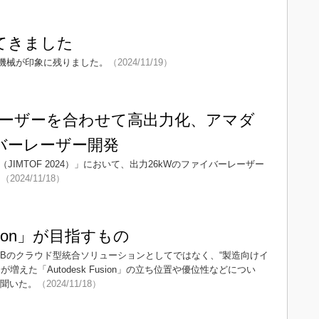
4見てきました
機械が印象に残りました。
（2024/11/19）
ーザーを合わせて高出力化、アマダ
イバーレーザー開発
IMTOF 2024）」において、出力26kWのファイバーレーザー
。
（2024/11/18）
Fusion」が目指すもの
／PCBのクラウド型統合ソリューションとしてではなく、“製造向けイ
えた「Autodesk Fusion」の立ち位置や優位性などについ
を聞いた。
（2024/11/18）