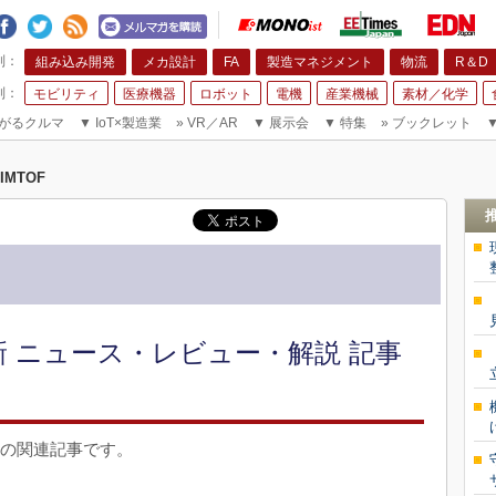
組み込み開発
メカ設計
FA
製造マネジメント
物流
R＆D
モビリティ
医療機器
ロボット
電機
産業機械
素材／化学
がるクルマ
▼
IoT×製造業
»
VR／AR
▼
展示会
▼
特集
»
ブックレット
JIMTOF
最新 ニュース・レビュー・解説 記事
）の関連記事です。