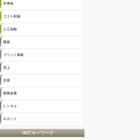
半導体
コスト削減
人工知能
建築
プリント基板
売上
災害
業務改善
レンタル
ロボット
HOTキーワード