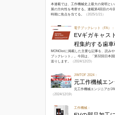
本連載では、工作機械史上最大の発明とい
展の方向性を考察する。連載第4回目の今
時期に焦点を当てる。
（2025/1/21）
電子ブックレット（FA）：
EVギガキャス
程集約する歯車
MONOistに掲載した主要な記事を、読
ブックレット」。今回は、「第32回日本国際
送りします。
（2024/12/23）
JIMTOF 2024：
元工作機械エンジ
元工作機械エンジニアがJI
（2024/12/19）
工作機械：
EVの部品加工