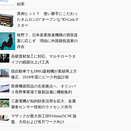
結実
異例ヒット？ 使い勝手にこだわっ
たオムロンの“オープンな”IO-Linkマ
スター
牧野フ、日本産業推進機構の買収提
案に応じず 理由に外国籍投資家の
存在
高硬度材加工に対応、マルチローラタ
イプの鏡面仕上げ工具
脱自動車でもDMG森精機が業績再上方
修正、2028年度にピーク利益計画
医療機器部品の生産拠点へ、オリンパ
ス長野事業場で最新設備に機能集約
三菱電機が知的財産活用を拡大、金属
腐食センサー技術のライセンス供与
マザックが最大加工径910mmのCNC旋
盤、大径および長尺ワーク向け