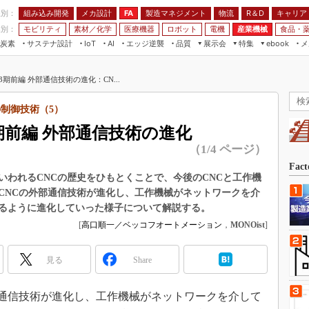
程別：
組み込み開発
メカ設計
製造マネジメント
物流
R＆D
キャリア
FA
業別：
モビリティ
素材／化学
医療機器
ロボット
電機
産業機械
食品・
炭素
サステナ設計
エッジ逆襲
品質
展示会
特集
メ
IoT
AI
ebook
伝承
組み込み開発
CEATEC
読者調査まとめ
編集後記
期前編 外部通信技術の進化：CN...
JIMTOF
保全
メカ設計
つながるクルマ
組込み/エッジ コンピューティング
ス
 AI
製造マネジメント
5G
制御技術（5）
展＆IoT/5Gソリューション展
VR／AR
FA
期前編 外部通信技術の進化
IIFES
モビリティ
フィールドサービス
（1/4 ページ）
国際ロボット展
素材／化学
FPGA
Fac
ジャパンモビリティショー
いわれるCNCの歴史をひもとくことで、今後のCNCと工作機
組み込み画像技術
CNCの外部通信技術が進化し、工作機械がネットワークを介
TECHNO-FRONTIER
るように進化していった様子について解説する。
組み込みモデリング
人テク展
[
高口順一／ベッコフオートメーション
，
MONOist
]
Windows Embedded
スマート工場EXPO
車載ソフト開発
見る
EdgeTech+
Share
ISO26262
日本ものづくりワールド
無償設計ツール
通信技術が進化し、工作機械がネットワークを介して
AUTOMOTIVE WORLD