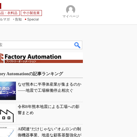
薬品・衣料品
中小製造業
マイページ
ルマガ
告知
Special
tory Automationの記事ランキング
なぜ熊本に半導体産業が集まるのか
――地震で工場稼働停止相次ぐ
令和8年熊本地震による工場への影
響まとめ
AI関連“だけじゃない”オムロンの制
御機器事業、地道な顧客基盤強化が