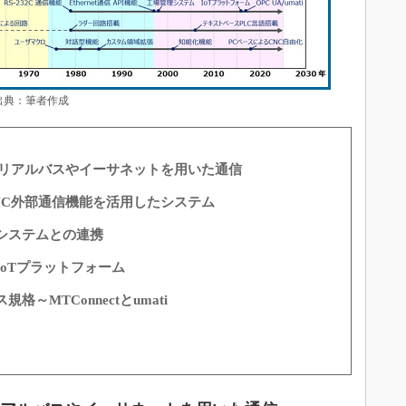
出典：筆者作成
シリアルバスやイーサネットを用いた通信
NC外部通信機能を活用したシステム
システムとの連携
oTプラットフォーム
～MTConnectとumati