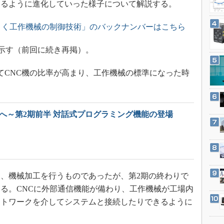
するように進化していった様子について解説する。
3Dプリンタ
産業オープンネット展
デジタルツインとCAE
とく工作機械の制御技術」のバックナンバーはこちら
S＆OP
示す（前回に続き再掲）。
インダストリー4.0
イノベーション
CNC機の比率が高まり、工作機械の標準になった時
製造業ビッグデータ
メイドインジャパン
植物工場
Cへ～第2期前半 対話式プログラミング機能の登場
知財マネジメント
海外生産
グローバル設計・開発
制御セキュリティ
、機械加工を行うものであったが、第2期の終わりで
める。CNCに外部通信機能が備わり、工作機械が工場内
新型コロナへの対応
ットワークを介してシステムと接続したりできるように