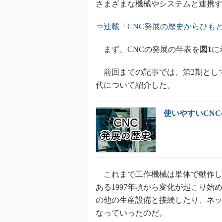
さまざまな機械やシステムと連携
⇒連載「CNC発展の歴史からひも
まず、CNCの発展の年表を
図1
に
前回までの記事では、第2期として
代について紹介した。
使いやすいCN
これまで工作機械は単体で動作し
ある1997年頃から変化が起こり始
の他の生産設備と接続したり、ネ
なっていったのだ。