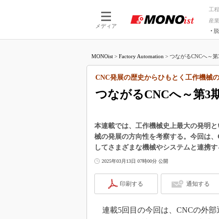
工
産
メディア
脱
つながる技術
AI×技術
MONOist
>
Factory Automation
>
つながるCNCへ～第3
つながる工場
AI×設備
つながるサービ
Physical
CNC発展の歴史からひもとく工作機械の
つながるCNCへ～第3
本連載では、工作機械史上最大の発明と
械の発展の方向性を考察する。今回は、
してさまざまな機械やシステムと連携す
2025年03月13日 07時00分 公開
印刷する
通知する
連載5回目の今回は、CNCの外部