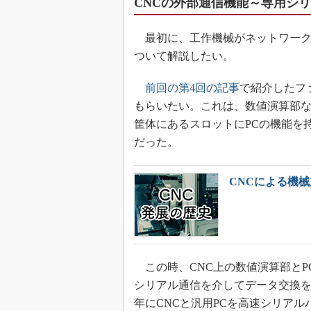
CNCの外部通信機能～専用シ
最初に、工作機械がネットワーク
ついて解説したい。
前回の第4回の記事
で紹介したファナ
もらいたい。これは、数値演算部な
筐体にあるスロットにPCの機能を持
だった。
CNCによる機
この時、CNC上の数値演算部とP
シリアル通信を介してデータ交換を
年にCNCと汎用PCを高速シリア