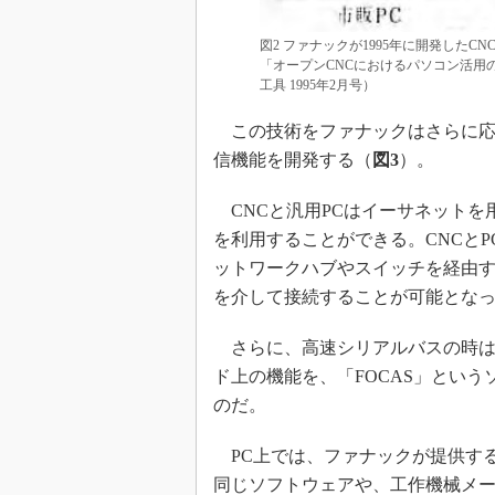
図2 ファナックが1995年に開発した
「オープンCNCにおけるパソコン活用
工具 1995年2月号）
この技術をファナックはさらに応用
信機能を開発する（
図3
）。
CNCと汎用PCはイーサネットを
を利用することができる。CNCと
ットワークハブやスイッチを経由す
を介して接続することが可能とな
さらに、高速シリアルバスの時は
ド上の機能を、「FOCAS」とい
のだ。
PC上では、ファナックが提供する
同じソフトウェアや、工作機械メ