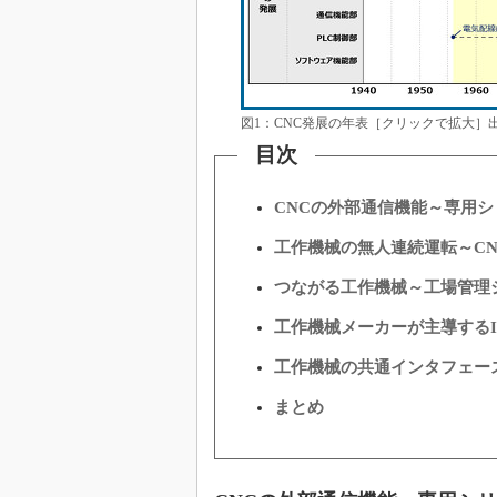
図1：CNC発展の年表［クリックで拡大］
目次
CNCの外部通信機能～専用
工作機械の無人連続運転～C
つながる工作機械～工場管理
工作機械メーカーが主導するI
工作機械の共通インタフェース規格
まとめ